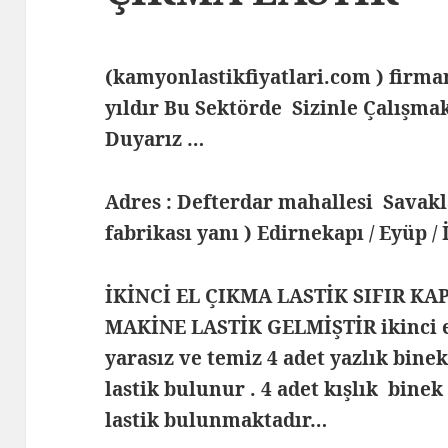
(kamyonlastikfiyatlari.com ) fir
yıldır Bu Sektörde Sizinle Çalış
Duyarız …
Adres : Defterdar mahallesi Savak
fabrikası yanı ) Edirnekapı / Eyüp /
İKİNCİ EL ÇIKMA LASTİK SIFIR KA
MAKİNE LASTİK GELMİŞTİR ikinci e
yarasız ve temiz 4 adet yazlık bine
lastik bulunur . 4 adet kışlık binek
lastik bulunmaktadır…