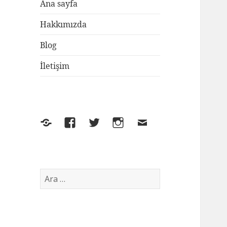
Ana sayfa
Hakkımızda
Blog
İletişim
Yelp
Facebook
Twitter
Instagram
E-
posta
Arama: