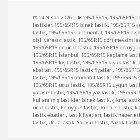
Yayın
Kategoriler
14 Nisan 2026
195/65R15
,
195/65R15 ar
tarihi
lastikler
,
195/65R15 binek lastik
,
195/65R15 çe
lastik
,
195/65R15 Continental
,
195/65R15 dişl
dişli yarasız lastik
,
195/65R15 dört mevsim las
195/65R15 en ucuz lastik
,
195/65R15 en uygun
195/65R15 İstanbul
,
195/65R15 kaplama lastik
195/65R15 kış lastik
,
195/65R15 kışlık lastik
,
ebatları
,
195/65R15 lastik fiyatları
,
195/65R15 
lastik
,
195/65R15 otomobil lastik
,
195/65R15 sı
195/65R15 ucuz lastik
,
195/65R15 uygun lasti
yarasız lastik
,
195/65R15 yaz lastik
,
195/65R15
kullanılmış lastikler
,
binek lastik
,
çıkma lasti
ucuz lastik
,
En uygun lastik
,
ikinci el lastik
,
ka
lastik ebatları
,
lastik fiyatları
,
lastik haberler
lastik
,
Ucuz lastik
,
Yarasiz lastik
,
Yazlık Lasti