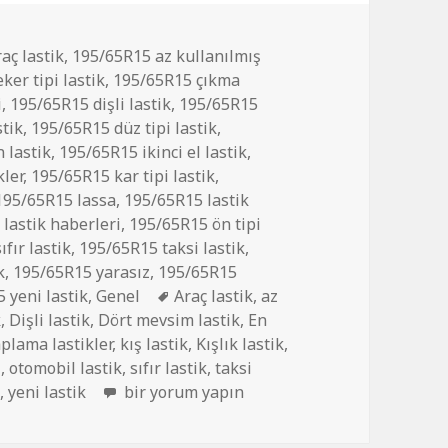
aç lastik
,
195/65R15 az kullanılmış
ker tipi lastik
,
195/65R15 çıkma
i
,
195/65R15 dişli lastik
,
195/65R15
tik
,
195/65R15 düz tipi lastik
,
 lastik
,
195/65R15 ikinci el lastik
,
ler
,
195/65R15 kar tipi lastik
,
195/65R15 lassa
,
195/65R15 lastik
lastik haberleri
,
195/65R15 ön tipi
fır lastik
,
195/65R15 taksi lastik
,
k
,
195/65R15 yarasız
,
195/65R15
Etiketler
 yeni lastik
,
Genel
Araç lastik
,
az
k
,
Dişli lastik
,
Dört mevsim lastik
,
En
plama lastikler
,
kış lastik
,
Kışlık lastik
,
i
,
otomobil lastik
,
sıfır lastik
,
taksi
195/65R15 İKİNCİ EL DİŞLİ ÇIKMA LASTİK iç
k
,
yeni lastik
bir yorum yapın