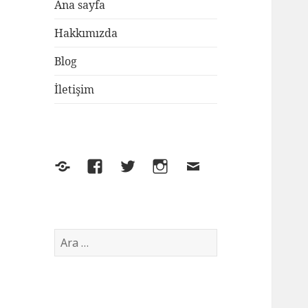
Ana sayfa
Hakkımızda
Blog
İletişim
Yelp
Facebook
Twitter
Instagram
E-
posta
Arama: