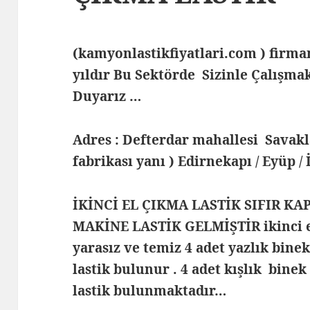
(kamyonlastikfiyatlari.com ) fir
yıldır Bu Sektörde Sizinle Çalış
Duyarız …
Adres : Defterdar mahallesi Savak
fabrikası yanı ) Edirnekapı / Eyüp /
İKİNCİ EL ÇIKMA LASTİK SIFIR KA
MAKİNE LASTİK GELMİŞTİR ikinci e
yarasız ve temiz 4 adet yazlık bine
lastik bulunur . 4 adet kışlık binek
lastik bulunmaktadır…