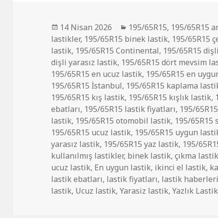
Yayın
Kategoriler
14 Nisan 2026
195/65R15
,
195/65R15 ar
tarihi
lastikler
,
195/65R15 binek lastik
,
195/65R15 çe
lastik
,
195/65R15 Continental
,
195/65R15 dişl
dişli yarasız lastik
,
195/65R15 dört mevsim las
195/65R15 en ucuz lastik
,
195/65R15 en uygun
195/65R15 İstanbul
,
195/65R15 kaplama lastik
195/65R15 kış lastik
,
195/65R15 kışlık lastik
,
ebatları
,
195/65R15 lastik fiyatları
,
195/65R15 
lastik
,
195/65R15 otomobil lastik
,
195/65R15 sı
195/65R15 ucuz lastik
,
195/65R15 uygun lasti
yarasız lastik
,
195/65R15 yaz lastik
,
195/65R15
kullanılmış lastikler
,
binek lastik
,
çıkma lasti
ucuz lastik
,
En uygun lastik
,
ikinci el lastik
,
ka
lastik ebatları
,
lastik fiyatları
,
lastik haberler
lastik
,
Ucuz lastik
,
Yarasiz lastik
,
Yazlık Lasti