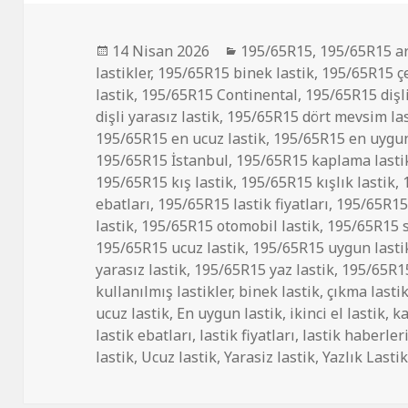
Yayın
Kategoriler
14 Nisan 2026
195/65R15
,
195/65R15 ar
tarihi
lastikler
,
195/65R15 binek lastik
,
195/65R15 çe
lastik
,
195/65R15 Continental
,
195/65R15 dişl
dişli yarasız lastik
,
195/65R15 dört mevsim las
195/65R15 en ucuz lastik
,
195/65R15 en uygun
195/65R15 İstanbul
,
195/65R15 kaplama lastik
195/65R15 kış lastik
,
195/65R15 kışlık lastik
,
ebatları
,
195/65R15 lastik fiyatları
,
195/65R15 
lastik
,
195/65R15 otomobil lastik
,
195/65R15 sı
195/65R15 ucuz lastik
,
195/65R15 uygun lasti
yarasız lastik
,
195/65R15 yaz lastik
,
195/65R15
kullanılmış lastikler
,
binek lastik
,
çıkma lasti
ucuz lastik
,
En uygun lastik
,
ikinci el lastik
,
ka
lastik ebatları
,
lastik fiyatları
,
lastik haberler
lastik
,
Ucuz lastik
,
Yarasiz lastik
,
Yazlık Lasti