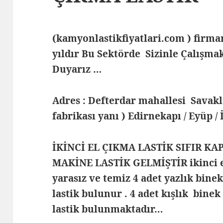
(kamyonlastikfiyatlari.com ) fir
yıldır Bu Sektörde Sizinle Çalış
Duyarız …
Adres : Defterdar mahallesi Savak
fabrikası yanı ) Edirnekapı / Eyüp /
İKİNCİ EL ÇIKMA LASTİK SIFIR KA
MAKİNE LASTİK GELMİŞTİR ikinci e
yarasız ve temiz 4 adet yazlık bine
lastik bulunur . 4 adet kışlık binek
lastik bulunmaktadır…