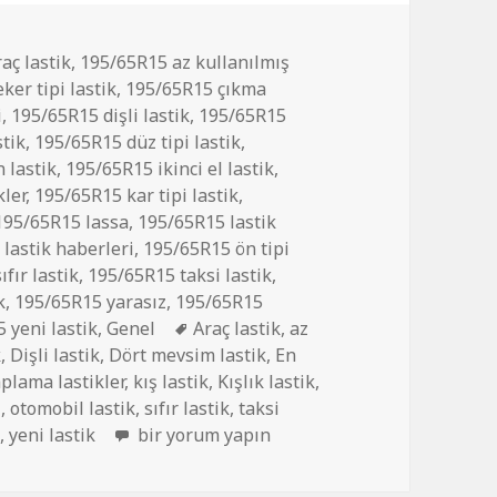
aç lastik
,
195/65R15 az kullanılmış
ker tipi lastik
,
195/65R15 çıkma
i
,
195/65R15 dişli lastik
,
195/65R15
tik
,
195/65R15 düz tipi lastik
,
 lastik
,
195/65R15 ikinci el lastik
,
ler
,
195/65R15 kar tipi lastik
,
195/65R15 lassa
,
195/65R15 lastik
lastik haberleri
,
195/65R15 ön tipi
fır lastik
,
195/65R15 taksi lastik
,
k
,
195/65R15 yarasız
,
195/65R15
Etiketler
 yeni lastik
,
Genel
Araç lastik
,
az
k
,
Dişli lastik
,
Dört mevsim lastik
,
En
plama lastikler
,
kış lastik
,
Kışlık lastik
,
i
,
otomobil lastik
,
sıfır lastik
,
taksi
195/65R15 İKİNCİ EL DİŞLİ ÇIKMA LASTİK iç
k
,
yeni lastik
bir yorum yapın