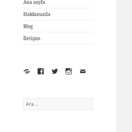
Ana sayfa
Hakkımızda
Blog
İletişim
Yelp
Facebook
Twitter
Instagram
E-
posta
Arama: