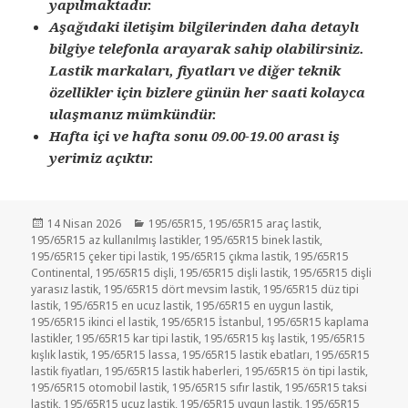
yapılmaktadır.
Aşağıdaki iletişim bilgilerinden daha detaylı
bilgiye telefonla arayarak sahip olabilirsiniz.
Lastik markaları, fiyatları ve diğer teknik
özellikler için bizlere günün her saati kolayca
ulaşmanız mümkündür.
Hafta içi ve hafta sonu 09.00-19.00 arası iş
yerimiz açıktır.
Yayın
Kategoriler
14 Nisan 2026
195/65R15
,
195/65R15 araç lastik
,
tarihi
195/65R15 az kullanılmış lastikler
,
195/65R15 binek lastik
,
195/65R15 çeker tipi lastik
,
195/65R15 çıkma lastik
,
195/65R15
Continental
,
195/65R15 dişli
,
195/65R15 dişli lastik
,
195/65R15 dişli
yarasız lastik
,
195/65R15 dört mevsim lastik
,
195/65R15 düz tipi
lastik
,
195/65R15 en ucuz lastik
,
195/65R15 en uygun lastik
,
195/65R15 ikinci el lastik
,
195/65R15 İstanbul
,
195/65R15 kaplama
lastikler
,
195/65R15 kar tipi lastik
,
195/65R15 kış lastik
,
195/65R15
kışlık lastik
,
195/65R15 lassa
,
195/65R15 lastik ebatları
,
195/65R15
lastik fiyatları
,
195/65R15 lastik haberleri
,
195/65R15 ön tipi lastik
,
195/65R15 otomobil lastik
,
195/65R15 sıfır lastik
,
195/65R15 taksi
lastik
,
195/65R15 ucuz lastik
,
195/65R15 uygun lastik
,
195/65R15