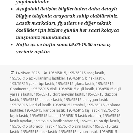
yapılmaktadır.
Aşağıdaki iletişim bilgilerinden daha detaylı
bilgiye telefonla arayarak sahip olabilirsiniz.
Lastik markaları, fiyatları ve diğer teknik
özellikler için bizlere günün her saati kolayca
ulaşmanız mümkündür.
Hafta içi ve hafta sonu 09.00-19.00 arası iş
yerimiz açıktır.
Yayın
Kategoriler
14 Nisan 2026
195/65R15
,
195/65R15 araç lastik
,
tarihi
195/65R15 az kullanılmış lastikler
,
195/65R15 binek lastik
,
195/65R15 çeker tipi lastik
,
195/65R15 çıkma lastik
,
195/65R15
Continental
,
195/65R15 dişli
,
195/65R15 dişli lastik
,
195/65R15 dişli
yarasız lastik
,
195/65R15 dört mevsim lastik
,
195/65R15 düz tipi
lastik
,
195/65R15 en ucuz lastik
,
195/65R15 en uygun lastik
,
195/65R15 ikinci el lastik
,
195/65R15 İstanbul
,
195/65R15 kaplama
lastikler
,
195/65R15 kar tipi lastik
,
195/65R15 kış lastik
,
195/65R15
kışlık lastik
,
195/65R15 lassa
,
195/65R15 lastik ebatları
,
195/65R15
lastik fiyatları
,
195/65R15 lastik haberleri
,
195/65R15 ön tipi lastik
,
195/65R15 otomobil lastik
,
195/65R15 sıfır lastik
,
195/65R15 taksi
lastik
,
195/65R15 ucuz lastik
,
195/65R15 uygun lastik
,
195/65R15