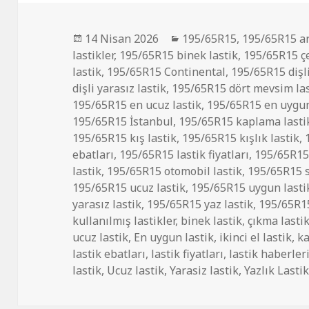
Yayın
Kategoriler
14 Nisan 2026
195/65R15
,
195/65R15 ar
tarihi
lastikler
,
195/65R15 binek lastik
,
195/65R15 çe
lastik
,
195/65R15 Continental
,
195/65R15 dişl
dişli yarasız lastik
,
195/65R15 dört mevsim las
195/65R15 en ucuz lastik
,
195/65R15 en uygun
195/65R15 İstanbul
,
195/65R15 kaplama lastik
195/65R15 kış lastik
,
195/65R15 kışlık lastik
,
ebatları
,
195/65R15 lastik fiyatları
,
195/65R15 
lastik
,
195/65R15 otomobil lastik
,
195/65R15 sı
195/65R15 ucuz lastik
,
195/65R15 uygun lasti
yarasız lastik
,
195/65R15 yaz lastik
,
195/65R15
kullanılmış lastikler
,
binek lastik
,
çıkma lasti
ucuz lastik
,
En uygun lastik
,
ikinci el lastik
,
ka
lastik ebatları
,
lastik fiyatları
,
lastik haberler
lastik
,
Ucuz lastik
,
Yarasiz lastik
,
Yazlık Lasti