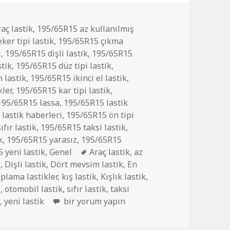
aç lastik
,
195/65R15 az kullanılmış
ker tipi lastik
,
195/65R15 çıkma
i
,
195/65R15 dişli lastik
,
195/65R15
tik
,
195/65R15 düz tipi lastik
,
 lastik
,
195/65R15 ikinci el lastik
,
ler
,
195/65R15 kar tipi lastik
,
195/65R15 lassa
,
195/65R15 lastik
lastik haberleri
,
195/65R15 ön tipi
fır lastik
,
195/65R15 taksi lastik
,
k
,
195/65R15 yarasız
,
195/65R15
Etiketler
 yeni lastik
,
Genel
Araç lastik
,
az
k
,
Dişli lastik
,
Dört mevsim lastik
,
En
plama lastikler
,
kış lastik
,
Kışlık lastik
,
i
,
otomobil lastik
,
sıfır lastik
,
taksi
195/65R15 İKİNCİ EL DİŞLİ ÇIKMA LASTİK iç
k
,
yeni lastik
bir yorum yapın