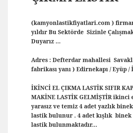
(kamyonlastikfiyatlari.com ) fir
yıldır Bu Sektörde Sizinle Çalış
Duyarız …
Adres : Defterdar mahallesi Savak
fabrikası yanı ) Edirnekapı / Eyüp /
İKİNCİ EL ÇIKMA LASTİK SIFIR KA
MAKİNE LASTİK GELMİŞTİR ikinci e
yarasız ve temiz 4 adet yazlık bine
lastik bulunur . 4 adet kışlık binek
lastik bulunmaktadır…