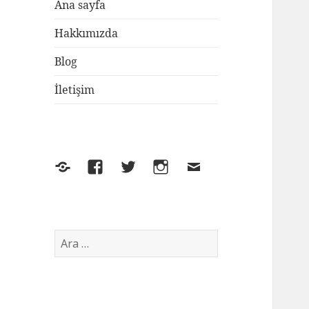
Ana sayfa
Hakkımızda
Blog
İletişim
Yelp
Facebook
Twitter
Instagram
E-
posta
Arama: