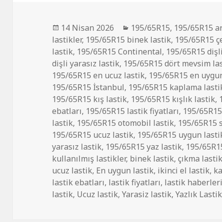
Yayın
Kategoriler
14 Nisan 2026
195/65R15
,
195/65R15 ar
tarihi
lastikler
,
195/65R15 binek lastik
,
195/65R15 çe
lastik
,
195/65R15 Continental
,
195/65R15 dişl
dişli yarasız lastik
,
195/65R15 dört mevsim las
195/65R15 en ucuz lastik
,
195/65R15 en uygun
195/65R15 İstanbul
,
195/65R15 kaplama lastik
195/65R15 kış lastik
,
195/65R15 kışlık lastik
,
ebatları
,
195/65R15 lastik fiyatları
,
195/65R15 
lastik
,
195/65R15 otomobil lastik
,
195/65R15 sı
195/65R15 ucuz lastik
,
195/65R15 uygun lasti
yarasız lastik
,
195/65R15 yaz lastik
,
195/65R15
kullanılmış lastikler
,
binek lastik
,
çıkma lasti
ucuz lastik
,
En uygun lastik
,
ikinci el lastik
,
ka
lastik ebatları
,
lastik fiyatları
,
lastik haberler
lastik
,
Ucuz lastik
,
Yarasiz lastik
,
Yazlık Lasti