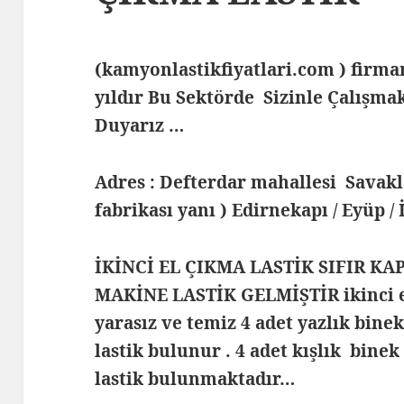
(kamyonlastikfiyatlari.com ) fir
yıldır Bu Sektörde Sizinle Çalış
Duyarız …
Adres : Defterdar mahallesi Savak
fabrikası yanı ) Edirnekapı / Eyüp /
İKİNCİ EL ÇIKMA LASTİK SIFIR KA
MAKİNE LASTİK GELMİŞTİR ikinci e
yarasız ve temiz 4 adet yazlık bine
lastik bulunur . 4 adet kışlık binek
lastik bulunmaktadır…