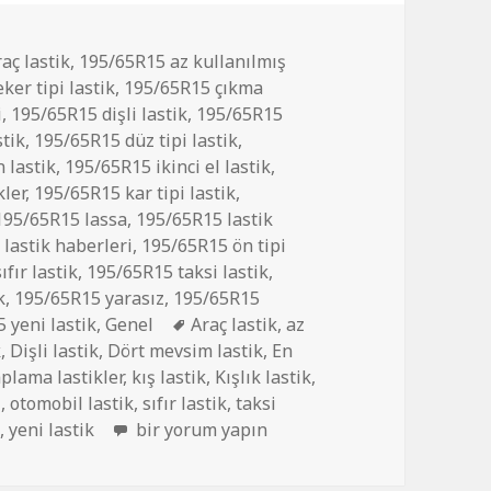
aç lastik
,
195/65R15 az kullanılmış
ker tipi lastik
,
195/65R15 çıkma
i
,
195/65R15 dişli lastik
,
195/65R15
tik
,
195/65R15 düz tipi lastik
,
 lastik
,
195/65R15 ikinci el lastik
,
ler
,
195/65R15 kar tipi lastik
,
195/65R15 lassa
,
195/65R15 lastik
lastik haberleri
,
195/65R15 ön tipi
fır lastik
,
195/65R15 taksi lastik
,
k
,
195/65R15 yarasız
,
195/65R15
Etiketler
 yeni lastik
,
Genel
Araç lastik
,
az
k
,
Dişli lastik
,
Dört mevsim lastik
,
En
plama lastikler
,
kış lastik
,
Kışlık lastik
,
i
,
otomobil lastik
,
sıfır lastik
,
taksi
195/65R15 İKİNCİ EL DİŞLİ ÇIKMA LASTİK iç
k
,
yeni lastik
bir yorum yapın