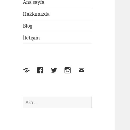
Ana sayfa
Hakkımızda
Blog
İletişim
Yelp
Facebook
Twitter
Instagram
E-
posta
Arama: