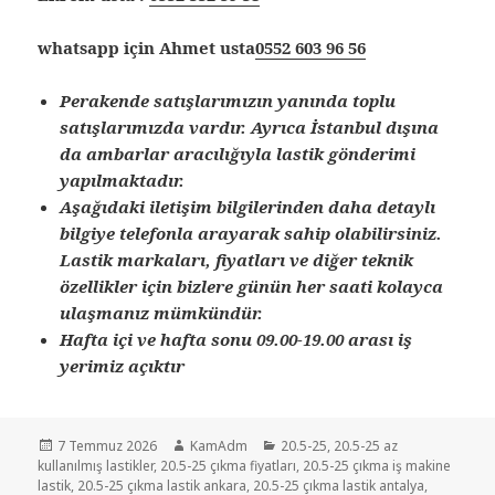
whatsapp için Ahmet usta
0552 603 96 56
Perakende satışlarımızın yanında toplu
satışlarımızda vardır. Ayrıca İstanbul dışına
da ambarlar aracılığıyla lastik gönderimi
yapılmaktadır.
Aşağıdaki iletişim bilgilerinden daha detaylı
bilgiye telefonla arayarak sahip olabilirsiniz.
Lastik markaları, fiyatları ve diğer teknik
özellikler için bizlere günün her saati kolayca
ulaşmanız mümkündür.
Hafta içi ve hafta sonu 09.00-19.00 arası iş
yerimiz açıktır
Yayın
Yazar
Kategoriler
7 Temmuz 2026
KamAdm
20.5-25
,
20.5-25 az
tarihi
kullanılmış lastikler
,
20.5-25 çıkma fiyatları
,
20.5-25 çıkma iş makine
lastik
,
20.5-25 çıkma lastik ankara
,
20.5-25 çıkma lastik antalya
,