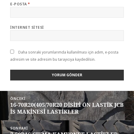
E-POSTA
*
İNTERNET SITESI
Daha sonraki yorumlarımda kullanılması için adım, e-posta
adresim ve site adresim bu tarayıcıya kaydedilsin.
Yazı
ÖNCEKI
gezinmesi
16-70R20(405/70R20 DİSİPİ ÖN LASTİK JCB
Önceki
İS MAKİNESİ LASTİKLER
yazı:
SONRAKI