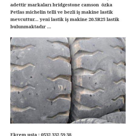
adettir markaları bridgestone camson özka
Petlas michelin telli ve bezli iş makine lastik
mevcuttur… yeni lastik iş makine 20.5R25 lastik
bulunmaktadır …
Ekrem usta :
0532 332 59 38