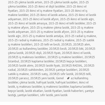
20.5-25 çıkma lastik artvin
,
20.5-25 çıkma lastik aydın
,
20.5-25
çıkma lastikler
,
20.5-25 ikinci el dişli lastikler
,
20.5-25 ikinci el
fiyatları
,
20.5-25 ikinci el iş makine fiyatları
,
20.5-25 ikinci el iş
makine lastikler
,
20.5-25 ikinci el lastik adana
,
20.5-25 ikinci el lastik
adıyaman
,
20.5-25 ikinci el lastik afyon
,
20.5-25 ikinci el lastik ağrı
,
20.5-25 ikinci el lastik amasya
,
20.5-25 ikinci el telli lastikler
,
20.5-25
iş makine afyon
,
20.5-25 iş makine çıkma lastik
,
20.5-25 iş makine
lastik adıyaman
,
20.5-25 iş makine lastik afyon
,
20.5-25 iş makine
lastik ağrı
,
20.5-25 iş makine lastik antalya
,
20.5-25 radial iş makine
,
20.5-25 radıal iş makinası
,
20.5-25 radıal iş makine
,
20.5-25 satılık
iş makine lastikleri
,
20.5-25 telli ve bezli
,
20.5R25
,
20.5R25 alım
,
20.5R25 az kullanılmış lastikler
,
20.5R25 bezli
,
20.5R25 bkt
,
20.5R25
çıkma lastik
,
20.5R25 dişli
,
20.5R25 fiyatı
,
20.5R25 ikinci el lastik
,
20.5R25 iş makinası lastikleri
,
20.5R25 iş makine lastikleri
,
20.5R25
İstanbul
,
20.5R25 kaplama lastikler
,
20.5R25 kepçe lastikleri
,
20.5R25 lastik alımı
,
20.5R25 lastik fiyatı
,
20.5R25 RADIAL
,
20.5R25
radıal
,
20.5R25 sahibinden
,
20.5R25 şantiye lastikleri
,
20.5R25
satılık iş makine
,
20.5R25 satış
,
20.5R25 sıfır lastik
,
20.5R25 telli
,
Etiketler
20.5R25 yarasız
,
20.5R25 yeni lastik
,
Genel
az kullanılmış
lastikler
,
çıkma lastik
,
hafriyat lastik
,
hafriyat lastikleri
,
ikinci el
lastik
,
iş makinası lastikler
,
iş makinesi lastikler
,
kaplama lastikler
,
kepçe lastik
,
lastik ebatları
,
lastik fiyatları
,
lastik haberleri
,
şantiye
lastiği
,
şantiye lastikleri
,
sıfır lastik
,
yeni lastik