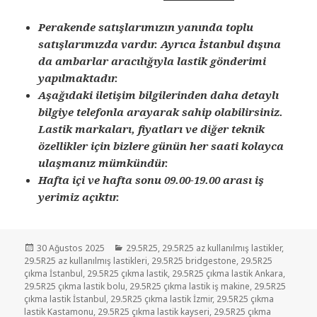
Perakende satışlarımızın yanında toplu
satışlarımızda vardır. Ayrıca İstanbul dışına
da ambarlar aracılığıyla lastik gönderimi
yapılmaktadır.
Aşağıdaki iletişim bilgilerinden daha detaylı
bilgiye telefonla arayarak sahip olabilirsiniz.
Lastik markaları, fiyatları ve diğer teknik
özellikler için bizlere günün her saati kolayca
ulaşmanız mümkündür.
Hafta içi ve hafta sonu 09.00-19.00 arası iş
yerimiz açıktır.
Yayın
Kategoriler
30 Ağustos 2025
29.5R25
,
29.5R25 az kullanılmış lastikler
,
tarihi
29.5R25 az kullanılmış lastikleri
,
29.5R25 bridgestone
,
29.5R25
çıkma İstanbul
,
29.5R25 çıkma lastik
,
29.5R25 çıkma lastik Ankara
,
29.5R25 çıkma lastik bolu
,
29.5R25 çıkma lastik iş makine
,
29.5R25
çıkma lastik İstanbul
,
29.5R25 çıkma lastik İzmir
,
29.5R25 çıkma
lastik Kastamonu
,
29.5R25 çıkma lastik kayseri
,
29.5R25 çıkma