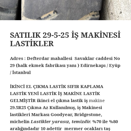
SATILIK 29-5-25 İŞ MAKİNESİ
LASTİKLER
Adres : Defterdar mahallesi Savaklar caddesi No
29 (halk ekmek fabrikası yanı ) Edirnekapı / Eyüp
/ İstanbul
İKİNCİ EL ÇIKMA LASTİK SIFIR KAPLAMA
LASTİK YENİ LASTİK İŞ MAKİNE LASTİK
GELMİŞTİR ikinci el çıkma lastik iş
makine
29.5R25 Çıkma Az Kullanılmış, iş Makinesi
lastikleri Markası Goodyear, Bridgestone,
michelin
Lastikler yarasız, temizdir.
%70 ile %80
aralığındadır 10 adettir mermer ocakları taş