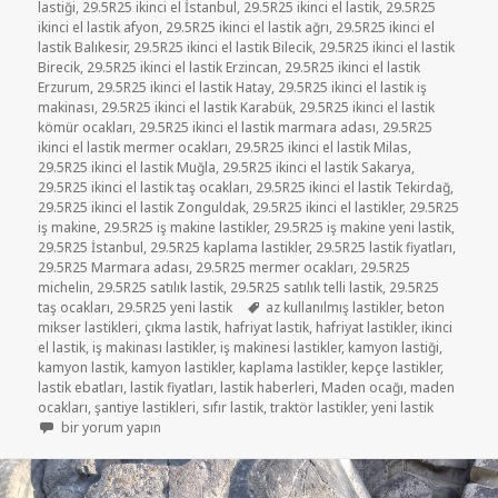
lastiği
,
29.5R25 ikinci el İstanbul
,
29.5R25 ikinci el lastik
,
29.5R25
ikinci el lastik afyon
,
29.5R25 ikinci el lastik ağrı
,
29.5R25 ikinci el
lastik Balıkesir
,
29.5R25 ikinci el lastik Bilecik
,
29.5R25 ikinci el lastik
Birecik
,
29.5R25 ikinci el lastik Erzincan
,
29.5R25 ikinci el lastik
Erzurum
,
29.5R25 ikinci el lastik Hatay
,
29.5R25 ikinci el lastik iş
makinası
,
29.5R25 ikinci el lastik Karabük
,
29.5R25 ikinci el lastik
kömür ocakları
,
29.5R25 ikinci el lastik marmara adası
,
29.5R25
ikinci el lastik mermer ocakları
,
29.5R25 ikinci el lastik Milas
,
29.5R25 ikinci el lastik Muğla
,
29.5R25 ikinci el lastik Sakarya
,
29.5R25 ikinci el lastik taş ocakları
,
29.5R25 ikinci el lastik Tekirdağ
,
29.5R25 ikinci el lastik Zonguldak
,
29.5R25 ikinci el lastikler
,
29.5R25
iş makine
,
29.5R25 iş makine lastikler
,
29.5R25 iş makine yeni lastik
,
29.5R25 İstanbul
,
29.5R25 kaplama lastikler
,
29.5R25 lastik fiyatları
,
29.5R25 Marmara adası
,
29.5R25 mermer ocakları
,
29.5R25
michelin
,
29.5R25 satılık lastik
,
29.5R25 satılık telli lastik
,
29.5R25
Etiketler
taş ocakları
,
29.5R25 yeni lastik
az kullanılmış lastikler
,
beton
mikser lastikleri
,
çıkma lastik
,
hafriyat lastik
,
hafriyat lastikler
,
ikinci
el lastik
,
iş makinası lastikler
,
iş makinesi lastikler
,
kamyon lastiği
,
kamyon lastik
,
kamyon lastikler
,
kaplama lastikler
,
kepçe lastikler
,
lastik ebatları
,
lastik fiyatları
,
lastik haberleri
,
Maden ocağı
,
maden
ocakları
,
şantiye lastikleri
,
sıfır lastik
,
traktör lastikler
,
yeni lastik
29.5R25 İŞ MAKİNASI LASTİKLER için
bir yorum yapın