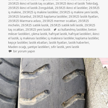
29.5R25 ikinci el lastik taş ocakları
,
29.5R25 ikinci el lastik Tekirdağ
,
29.5R25 ikinci el lastik Zonguldak
,
29.5R25 ikinci el lastikler
,
29.5R25
iş makine
,
29.5R25 iş makine lastikler
,
29.5R25 iş makine yeni lastik
,
29.5R25 İstanbul
,
29.5R25 kaplama lastikler
,
29.5R25 lastik fiyatları
,
29.5R25 Marmara adası
,
29.5R25 mermer ocakları
,
29.5R25
michelin
,
29.5R25 satılık lastik
,
29.5R25 satılık telli lastik
,
29.5R25
Etiketler
taş ocakları
,
29.5R25 yeni lastik
az kullanılmış lastikler
,
beton
mikser lastikleri
,
çıkma lastik
,
hafriyat lastik
,
hafriyat lastikleri
,
ikinci
el lastik
,
iş makinası lastikler
,
iş makinesi lastikler
,
kaplama lastikler
,
kepçe lastikler
,
lastik ebatları
,
lastik fiyatları
,
lastik haberleri
,
Maden ocağı
,
şantiye lastikleri
,
sıfır lastik
,
yeni lastik
29-5-25 İŞ MAKİNE LASTİKLER için
bir yorum yapın