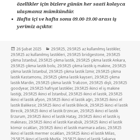
özellikler için bizlere günün her saati kolayca
ulaşmanız mümkündür.
Hafta içi ve hafta sonu 09.00-19.00 arası iş
yerimiz açıktır.
Yayın
Kategoriler
26 Şubat 2025
29.5R25
,
29.5R25 az kullanılmış lastikler
,
tarihi
29.5R25 az kullanılmış lastikleri
,
29.5R25 bridgestone
,
29.5R25
çıkma İstanbul
,
29.5R25 çıkma lastik
,
29.5R25 çıkma lastik Ankara
,
29.5R25 çıkma lastik bolu
,
29.5R25 çıkma lastik iş makine
,
29.5R25
çıkma lastik İstanbul
,
29.5R25 çıkma lastik İzmir
,
29.5R25 çıkma
lastik Kastamonu
,
29.5R25 çıkma lastik kayseri
,
29.5R25 çıkma
lastik Mardin
,
29.5R25 çıkma lastik Trabzon
,
29.5R25 dişli
,
29.5R25
goodyear
,
29.5R25 hafriyat lastikler
,
29.5R25 ikinci el iş makine
lastiği
,
29.5R25 ikinci el İstanbul
,
29.5R25 ikinci el lastik
,
29.5R25
ikinci el lastik afyon
,
29.5R25 ikinci el lastik ağrı
,
29.5R25 ikinci el
lastik Balıkesir
,
29.5R25 ikinci el lastik Bilecik
,
29.5R25 ikinci el lastik
Birecik
,
29.5R25 ikinci el lastik Erzincan
,
29.5R25 ikinci el lastik
Erzurum
,
29.5R25 ikinci el lastik Hatay
,
29.5R25 ikinci el lastik iş
makinası
,
29.5R25 ikinci el lastik Karabük
,
29.5R25 ikinci el lastik
kömür ocakları
,
29.5R25 ikinci el lastik marmara adası
,
29.5R25
ikinci el lastik mermer ocakları
,
29.5R25 ikinci el lastik Milas
,
29.5R25 ikinci el lastik Muğla
,
29.5R25 ikinci el lastik Sakarya
,