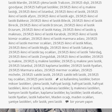
lastik Mardin
,
29.5R25 çıkma lastik Trabzon
,
29.5R25 dişli
,
29.5R25
goodyear
,
29.5R25 hafriyat lastikler
,
29.5R25 ikinci el iş makine
lastiği
,
29.5R25 ikinci el İstanbul
,
29.5R25 ikinci el lastik
,
29.5R25
ikinci el lastik afyon
,
29.5R25 ikinci el lastik ağrı
,
29.5R25 ikinci el
lastik Balıkesir
,
29.5R25 ikinci el lastik Bilecik
,
29.5R25 ikinci el lastik
Birecik
,
29.5R25 ikinci el lastik Erzincan
,
29.5R25 ikinci el lastik
Erzurum
,
29.5R25 ikinci el lastik Hatay
,
29.5R25 ikinci el lastik iş
makinası
,
29.5R25 ikinci el lastik Karabük
,
29.5R25 ikinci el lastik
kömür ocakları
,
29.5R25 ikinci el lastik marmara adası
,
29.5R25
ikinci el lastik mermer ocakları
,
29.5R25 ikinci el lastik Milas
,
29.5R25 ikinci el lastik Muğla
,
29.5R25 ikinci el lastik Sakarya
,
29.5R25 ikinci el lastik taş ocakları
,
29.5R25 ikinci el lastik Tekirdağ
,
29.5R25 ikinci el lastik Zonguldak
,
29.5R25 ikinci el lastikler
,
29.5R25
iş makine
,
29.5R25 iş makine lastikler
,
29.5R25 iş makine yeni lastik
,
29.5R25 İstanbul
,
29.5R25 kaplama lastikler
,
29.5R25 lastik fiyatları
,
29.5R25 Marmara adası
,
29.5R25 mermer ocakları
,
29.5R25
michelin
,
29.5R25 satılık lastik
,
29.5R25 satılık telli lastik
,
29.5R25
Etiketler
taş ocakları
,
29.5R25 yeni lastik
az kullanılmış lastikler
,
beton
mikser lastikleri
,
çıkma lastik
,
hafriyat lastiği
,
hafriyat lastik
,
hafriyat
lastikleri
,
ikinci el lastik
,
iş makinası lastikler
,
İş makinesi lastikleri
,
kamyon lastik fiyatları
,
kaplama lastikler
,
kış lastikler
,
lastik ebatları
,
lastik fiyatları
,
lastik haberleri
,
Maden ocağı
,
maden ocakları
,
29-5-25 BEZLİ İŞ MAKİNE LAST
şantiye lastikleri
,
sıfır lastik
,
yeni lastik
bir yorum yapın