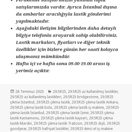
satışlarımızda vardır. Ayrıca İstanbul dışına
da ambarlar aracılığıyla lastik gönderimi
yapılmaktadır.
Aşağıdaki iletişim bilgilerinden daha detaylı
bilgiye telefonla arayarak sahip olabilirsiniz.
Lastik markaları, fiyatları ve diğer teknik
özellikler için bizlere günün her saati kolayca
ulaşmanız mümkündür.
Hafta içi ve hafta sonu 09.00-19.00 arası iş
yerimiz açıktır.
Yayın
Kategoriler
28 Temmuz 2025
29.5R25
,
29.5R25 az kullanılmış lastikler
,
tarihi
29.5R25 az kullanılmış lastikleri
,
29.5R25 bridgestone
,
29.5R25
çıkma İstanbul
,
29.5R25 çıkma lastik
,
29.5R25 çıkma lastik Ankara
,
29.5R25 çıkma lastik bolu
,
29.5R25 çıkma lastik iş makine
,
29.5R25
çıkma lastik İstanbul
,
29.5R25 çıkma lastik İzmir
,
29.5R25 çıkma
lastik Kastamonu
,
29.5R25 çıkma lastik kayseri
,
29.5R25 çıkma
lastik Mardin
,
29.5R25 çıkma lastik Trabzon
,
29.5R25 dişli
,
29.5R25
goodyear
,
29.5R25 hafriyat lastikler
,
29.5R25 ikinci el iş makine