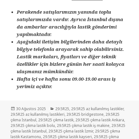
Perakende satışlarımızın yanında toplu
satışlarımızda vardır. Ayrıca İstanbul dışına
da ambarlar aracılığıyla lastik gönderimi
yapılmaktadır.
Aşağıdaki iletişim bilgilerinden daha detaylı
bilgiye telefonla arayarak sahip olabilirsiniz.
Lastik markaları, fiyatları ve diğer teknik
özellikler için bizlere günün her saati kolayca
ulaşmanız mümkündür.
Hafta içi ve hafta sonu 09.00-19.00 arası iş
yerimiz açıktır.
Yayın
Kategoriler
30 Ağustos 2025
29.5R25
,
29.5R25 az kullanılmış lastikler
,
tarihi
29.5R25 az kullanılmış lastikleri
,
29.5R25 bridgestone
,
29.5R25
çıkma İstanbul
,
29.5R25 çıkma lastik
,
29.5R25 çıkma lastik Ankara
,
29.5R25 çıkma lastik bolu
,
29.5R25 çıkma lastik iş makine
,
29.5R25
çıkma lastik İstanbul
,
29.5R25 çıkma lastik İzmir
,
29.5R25 çıkma
lastik Kastamonu
,
29.5R25 çıkma lastik kayseri
,
29.5R25 çıkma