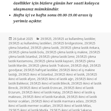
özellikler için bizlere günün her saati kolayca
ulaşmanız mümkündür.
Hafta içi ve hafta sonu 09.00-19.00 arası iş
yerimiz açıktır.
Yayın
Kategoriler
26 Şubat 2025
29.5R25
,
29.5R25 az kullanılmış lastikler
,
tarihi
29.5R25 az kullanılmış lastikleri
,
29.5R25 bridgestone
,
29.5R25
çıkma İstanbul
,
29.5R25 çıkma lastik
,
29.5R25 çıkma lastik Ankara
,
29.5R25 çıkma lastik bolu
,
29.5R25 çıkma lastik iş makine
,
29.5R25
çıkma lastik İstanbul
,
29.5R25 çıkma lastik İzmir
,
29.5R25 çıkma
lastik Kastamonu
,
29.5R25 çıkma lastik kayseri
,
29.5R25 çıkma
lastik Mardin
,
29.5R25 çıkma lastik Trabzon
,
29.5R25 dişli
,
29.5R25
goodyear
,
29.5R25 hafriyat lastikler
,
29.5R25 ikinci el iş makine
lastiği
,
29.5R25 ikinci el İstanbul
,
29.5R25 ikinci el lastik
,
29.5R25
ikinci el lastik afyon
,
29.5R25 ikinci el lastik ağrı
,
29.5R25 ikinci el
lastik Balıkesir
,
29.5R25 ikinci el lastik Bilecik
,
29.5R25 ikinci el lastik
Birecik
,
29.5R25 ikinci el lastik Erzincan
,
29.5R25 ikinci el lastik
Erzurum
,
29.5R25 ikinci el lastik Hatay
,
29.5R25 ikinci el lastik iş
makinası
,
29.5R25 ikinci el lastik Karabük
,
29.5R25 ikinci el lastik
kömür ocakları
,
29.5R25 ikinci el lastik marmara adası
,
29.5R25
ikinci el lastik mermer ocakları
,
29.5R25 ikinci el lastik Milas
,
29.5R25 ikinci el lastik Muğla
,
29.5R25 ikinci el lastik Sakarya
,