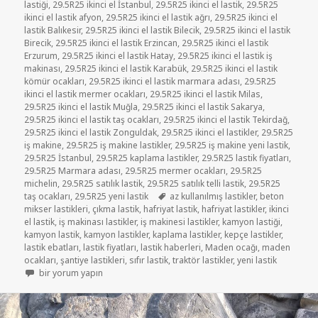
lastiği
,
29.5R25 ikinci el İstanbul
,
29.5R25 ikinci el lastik
,
29.5R25
ikinci el lastik afyon
,
29.5R25 ikinci el lastik ağrı
,
29.5R25 ikinci el
lastik Balıkesir
,
29.5R25 ikinci el lastik Bilecik
,
29.5R25 ikinci el lastik
Birecik
,
29.5R25 ikinci el lastik Erzincan
,
29.5R25 ikinci el lastik
Erzurum
,
29.5R25 ikinci el lastik Hatay
,
29.5R25 ikinci el lastik iş
makinası
,
29.5R25 ikinci el lastik Karabük
,
29.5R25 ikinci el lastik
kömür ocakları
,
29.5R25 ikinci el lastik marmara adası
,
29.5R25
ikinci el lastik mermer ocakları
,
29.5R25 ikinci el lastik Milas
,
29.5R25 ikinci el lastik Muğla
,
29.5R25 ikinci el lastik Sakarya
,
29.5R25 ikinci el lastik taş ocakları
,
29.5R25 ikinci el lastik Tekirdağ
,
29.5R25 ikinci el lastik Zonguldak
,
29.5R25 ikinci el lastikler
,
29.5R25
iş makine
,
29.5R25 iş makine lastikler
,
29.5R25 iş makine yeni lastik
,
29.5R25 İstanbul
,
29.5R25 kaplama lastikler
,
29.5R25 lastik fiyatları
,
29.5R25 Marmara adası
,
29.5R25 mermer ocakları
,
29.5R25
michelin
,
29.5R25 satılık lastik
,
29.5R25 satılık telli lastik
,
29.5R25
Etiketler
taş ocakları
,
29.5R25 yeni lastik
az kullanılmış lastikler
,
beton
mikser lastikleri
,
çıkma lastik
,
hafriyat lastik
,
hafriyat lastikler
,
ikinci
el lastik
,
iş makinası lastikler
,
iş makinesi lastikler
,
kamyon lastiği
,
kamyon lastik
,
kamyon lastikler
,
kaplama lastikler
,
kepçe lastikler
,
lastik ebatları
,
lastik fiyatları
,
lastik haberleri
,
Maden ocağı
,
maden
ocakları
,
şantiye lastikleri
,
sıfır lastik
,
traktör lastikler
,
yeni lastik
29.5R25 İŞ MAKİNASI LASTİKLER için
bir yorum yapın