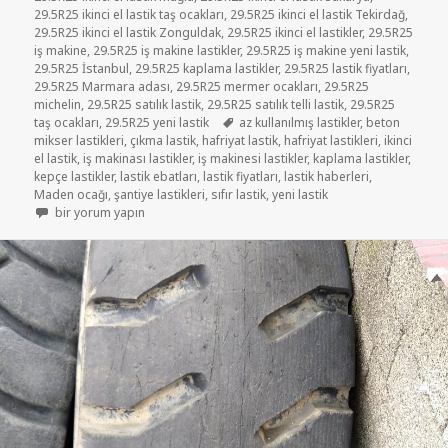
29.5R25 ikinci el lastik taş ocakları
,
29.5R25 ikinci el lastik Tekirdağ
,
29.5R25 ikinci el lastik Zonguldak
,
29.5R25 ikinci el lastikler
,
29.5R25
iş makine
,
29.5R25 iş makine lastikler
,
29.5R25 iş makine yeni lastik
,
29.5R25 İstanbul
,
29.5R25 kaplama lastikler
,
29.5R25 lastik fiyatları
,
29.5R25 Marmara adası
,
29.5R25 mermer ocakları
,
29.5R25
michelin
,
29.5R25 satılık lastik
,
29.5R25 satılık telli lastik
,
29.5R25
Etiketler
taş ocakları
,
29.5R25 yeni lastik
az kullanılmış lastikler
,
beton
mikser lastikleri
,
çıkma lastik
,
hafriyat lastik
,
hafriyat lastikleri
,
ikinci
el lastik
,
iş makinası lastikler
,
iş makinesi lastikler
,
kaplama lastikler
,
kepçe lastikler
,
lastik ebatları
,
lastik fiyatları
,
lastik haberleri
,
Maden ocağı
,
şantiye lastikleri
,
sıfır lastik
,
yeni lastik
29-5-25 İŞ MAKİNE LASTİKLER için
bir yorum yapın