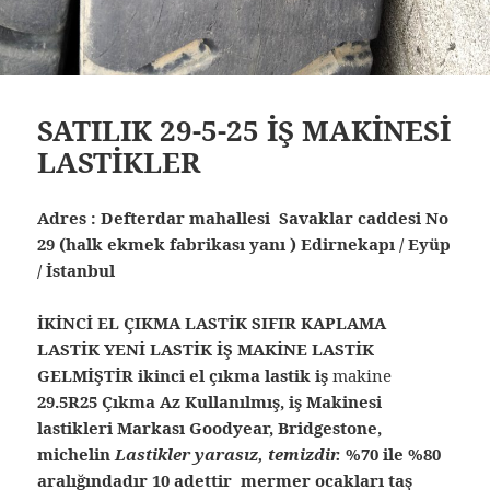
SATILIK 29-5-25 İŞ MAKİNESİ
LASTİKLER
Adres : Defterdar mahallesi Savaklar caddesi No
29 (halk ekmek fabrikası yanı ) Edirnekapı / Eyüp
/ İstanbul
İKİNCİ EL ÇIKMA LASTİK SIFIR KAPLAMA
LASTİK YENİ LASTİK İŞ MAKİNE LASTİK
GELMİŞTİR ikinci el çıkma lastik iş
makine
29.5R25 Çıkma Az Kullanılmış, iş Makinesi
lastikleri Markası Goodyear, Bridgestone,
michelin
Lastikler yarasız, temizdir.
%70 ile %80
aralığındadır 10 adettir mermer ocakları taş