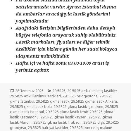
satışlarımızda vardır. Ayrıca İstanbul dışına
da ambarlar aracılığıyla lastik gönderimi
yapılmaktadır.
Aşağıdaki iletişim bilgilerinden daha detaylı
bilgiye telefonla arayarak sahip olabilirsiniz.
Lastik markaları, fiyatları ve diğer teknik
özellikler için bizlere günün her saati kolayca
ulaşmanız mümkündür.
Hafta içi ve hafta sonu 09.00-19.00 arası iş
yerimiz açıktır.
Yayın
Kategoriler
28 Temmuz 2025
29.5R25
,
29.5R25 az kullanılmış lastikler
,
tarihi
29.5R25 az kullanılmış lastikleri
,
29.5R25 bridgestone
,
29.5R25
çıkma İstanbul
,
29.5R25 çıkma lastik
,
29.5R25 çıkma lastik Ankara
,
29.5R25 çıkma lastik bolu
,
29.5R25 çıkma lastik iş makine
,
29.5R25
çıkma lastik İstanbul
,
29.5R25 çıkma lastik İzmir
,
29.5R25 çıkma
lastik Kastamonu
,
29.5R25 çıkma lastik kayseri
,
29.5R25 çıkma
lastik Mardin
,
29.5R25 çıkma lastik Trabzon
,
29.5R25 dişli
,
29.5R25
goodyear
,
29.5R25 hafriyat lastikler
,
29.5R25 ikinci el iş makine