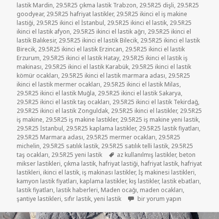
lastik Mardin
,
29.5R25 çıkma lastik Trabzon
,
29.5R25 dişli
,
29.5R25
goodyear
,
29.5R25 hafriyat lastikler
,
29.5R25 ikinci el iş makine
lastiği
,
29.5R25 ikinci el İstanbul
,
29.5R25 ikinci el lastik
,
29.5R25
ikinci el lastik afyon
,
29.5R25 ikinci el lastik ağrı
,
29.5R25 ikinci el
lastik Balıkesir
,
29.5R25 ikinci el lastik Bilecik
,
29.5R25 ikinci el lastik
Birecik
,
29.5R25 ikinci el lastik Erzincan
,
29.5R25 ikinci el lastik
Erzurum
,
29.5R25 ikinci el lastik Hatay
,
29.5R25 ikinci el lastik iş
makinası
,
29.5R25 ikinci el lastik Karabük
,
29.5R25 ikinci el lastik
kömür ocakları
,
29.5R25 ikinci el lastik marmara adası
,
29.5R25
ikinci el lastik mermer ocakları
,
29.5R25 ikinci el lastik Milas
,
29.5R25 ikinci el lastik Muğla
,
29.5R25 ikinci el lastik Sakarya
,
29.5R25 ikinci el lastik taş ocakları
,
29.5R25 ikinci el lastik Tekirdağ
,
29.5R25 ikinci el lastik Zonguldak
,
29.5R25 ikinci el lastikler
,
29.5R25
iş makine
,
29.5R25 iş makine lastikler
,
29.5R25 iş makine yeni lastik
,
29.5R25 İstanbul
,
29.5R25 kaplama lastikler
,
29.5R25 lastik fiyatları
,
29.5R25 Marmara adası
,
29.5R25 mermer ocakları
,
29.5R25
michelin
,
29.5R25 satılık lastik
,
29.5R25 satılık telli lastik
,
29.5R25
Etiketler
taş ocakları
,
29.5R25 yeni lastik
az kullanılmış lastikler
,
beton
mikser lastikleri
,
çıkma lastik
,
hafriyat lastiği
,
hafriyat lastik
,
hafriyat
lastikleri
,
ikinci el lastik
,
iş makinası lastikler
,
İş makinesi lastikleri
,
kamyon lastik fiyatları
,
kaplama lastikler
,
kış lastikler
,
lastik ebatları
,
lastik fiyatları
,
lastik haberleri
,
Maden ocağı
,
maden ocakları
,
29-5-25 BEZLİ İŞ MAKİNE LAST
şantiye lastikleri
,
sıfır lastik
,
yeni lastik
bir yorum yapın