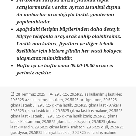
satışlarımızda vardır. Ayrıca İstanbul dışına
da ambarlar aracılığıyla lastik gönderimi
yapılmaktadır.
Aşağıdaki iletişim bilgilerinden daha detaylı
bilgiye telefonla arayarak sahip olabilirsiniz.
Lastik markaları, fiyatları ve diğer teknik
özellikler için bizlere günün her saati kolayca
ulaşmanız mümkündür.
Hafta içi ve hafta sonu 09.00-19.00 arası iş
yerimiz açıktır.
Yayın
Kategoriler
28 Temmuz 2025
29.5R25
,
29.5R25 az kullanılmış lastikler
,
tarihi
29.5R25 az kullanılmış lastikleri
,
29.5R25 bridgestone
,
29.5R25
çıkma İstanbul
,
29.5R25 çıkma lastik
,
29.5R25 çıkma lastik Ankara
,
29.5R25 çıkma lastik bolu
,
29.5R25 çıkma lastik iş makine
,
29.5R25
çıkma lastik İstanbul
,
29.5R25 çıkma lastik İzmir
,
29.5R25 çıkma
lastik Kastamonu
,
29.5R25 çıkma lastik kayseri
,
29.5R25 çıkma
lastik Mardin
,
29.5R25 çıkma lastik Trabzon
,
29.5R25 dişli
,
29.5R25
goodyear
,
29.5R25 hafriyat lastikler
,
29.5R25 ikinci el iş makine