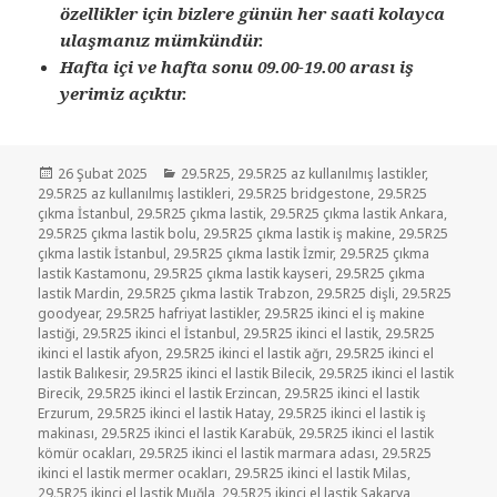
özellikler için bizlere günün her saati kolayca
ulaşmanız mümkündür.
Hafta içi ve hafta sonu 09.00-19.00 arası iş
yerimiz açıktır.
Yayın
Kategoriler
26 Şubat 2025
29.5R25
,
29.5R25 az kullanılmış lastikler
,
tarihi
29.5R25 az kullanılmış lastikleri
,
29.5R25 bridgestone
,
29.5R25
çıkma İstanbul
,
29.5R25 çıkma lastik
,
29.5R25 çıkma lastik Ankara
,
29.5R25 çıkma lastik bolu
,
29.5R25 çıkma lastik iş makine
,
29.5R25
çıkma lastik İstanbul
,
29.5R25 çıkma lastik İzmir
,
29.5R25 çıkma
lastik Kastamonu
,
29.5R25 çıkma lastik kayseri
,
29.5R25 çıkma
lastik Mardin
,
29.5R25 çıkma lastik Trabzon
,
29.5R25 dişli
,
29.5R25
goodyear
,
29.5R25 hafriyat lastikler
,
29.5R25 ikinci el iş makine
lastiği
,
29.5R25 ikinci el İstanbul
,
29.5R25 ikinci el lastik
,
29.5R25
ikinci el lastik afyon
,
29.5R25 ikinci el lastik ağrı
,
29.5R25 ikinci el
lastik Balıkesir
,
29.5R25 ikinci el lastik Bilecik
,
29.5R25 ikinci el lastik
Birecik
,
29.5R25 ikinci el lastik Erzincan
,
29.5R25 ikinci el lastik
Erzurum
,
29.5R25 ikinci el lastik Hatay
,
29.5R25 ikinci el lastik iş
makinası
,
29.5R25 ikinci el lastik Karabük
,
29.5R25 ikinci el lastik
kömür ocakları
,
29.5R25 ikinci el lastik marmara adası
,
29.5R25
ikinci el lastik mermer ocakları
,
29.5R25 ikinci el lastik Milas
,
29.5R25 ikinci el lastik Muğla
,
29.5R25 ikinci el lastik Sakarya
,