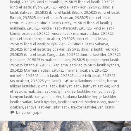
lastiği
,
29.5R25 ikinci el İstanbul
,
29.5R25 ikinci el lastik
,
29.5R25
ikinci el lastik afyon
,
29.5R25 ikinci el lastik ağrı
,
29.5R25 ikinci el
lastik Balıkesir
,
29.5R25 ikinci el lastik Bilecik
,
29.5R25 ikinci el lastik
Birecik
,
29.5R25 ikinci el lastik Erzincan
,
29.5R25 ikinci el lastik
Erzurum
,
29.5R25 ikinci el lastik Hatay
,
29.5R25 ikinci el lastik iş
makinası
,
29.5R25 ikinci el lastik Karabük
,
29.5R25 ikinci el lastik
kömür ocakları
,
29.5R25 ikinci el lastik marmara adası
,
29.5R25
ikinci el lastik mermer ocakları
,
29.5R25 ikinci el lastik Milas
,
29.5R25 ikinci el lastik Muğla
,
29.5R25 ikinci el lastik Sakarya
,
29.5R25 ikinci el lastik taş ocakları
,
29.5R25 ikinci el lastik Tekirdağ
,
29.5R25 ikinci el lastik Zonguldak
,
29.5R25 ikinci el lastikler
,
29.5R25
iş makine
,
29.5R25 iş makine lastikler
,
29.5R25 iş makine yeni lastik
,
29.5R25 İstanbul
,
29.5R25 kaplama lastikler
,
29.5R25 lastik fiyatları
,
29.5R25 Marmara adası
,
29.5R25 mermer ocakları
,
29.5R25
michelin
,
29.5R25 satılık lastik
,
29.5R25 satılık telli lastik
,
29.5R25
Etiketler
taş ocakları
,
29.5R25 yeni lastik
az kullanılmış lastikler
,
beton
mikser lastikleri
,
çıkma lastik
,
hafriyat lastik
,
hafriyat lastikler
,
ikinci
el lastik
,
iş makinası lastikler
,
iş makinesi lastikler
,
kamyon lastiği
,
kamyon lastik
,
kamyon lastikler
,
kaplama lastikler
,
kepçe lastikler
,
lastik ebatları
,
lastik fiyatları
,
lastik haberleri
,
Maden ocağı
,
maden
ocakları
,
şantiye lastikleri
,
sıfır lastik
,
traktör lastikler
,
yeni lastik
29.5R25 İŞ MAKİNASI LASTİKLER için
bir yorum yapın