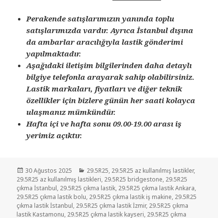
Perakende satışlarımızın yanında toplu
satışlarımızda vardır. Ayrıca İstanbul dışına
da ambarlar aracılığıyla lastik gönderimi
yapılmaktadır.
Aşağıdaki iletişim bilgilerinden daha detaylı
bilgiye telefonla arayarak sahip olabilirsiniz.
Lastik markaları, fiyatları ve diğer teknik
özellikler için bizlere günün her saati kolayca
ulaşmanız mümkündür.
Hafta içi ve hafta sonu 09.00-19.00 arası iş
yerimiz açıktır.
Yayın
Kategoriler
30 Ağustos 2025
29.5R25
,
29.5R25 az kullanılmış lastikler
,
tarihi
29.5R25 az kullanılmış lastikleri
,
29.5R25 bridgestone
,
29.5R25
çıkma İstanbul
,
29.5R25 çıkma lastik
,
29.5R25 çıkma lastik Ankara
,
29.5R25 çıkma lastik bolu
,
29.5R25 çıkma lastik iş makine
,
29.5R25
çıkma lastik İstanbul
,
29.5R25 çıkma lastik İzmir
,
29.5R25 çıkma
lastik Kastamonu
,
29.5R25 çıkma lastik kayseri
,
29.5R25 çıkma