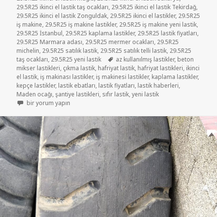
29.5R25 ikinci el lastik taş ocakları
,
29.5R25 ikinci el lastik Tekirdağ
,
29.5R25 ikinci el lastik Zonguldak
,
29.5R25 ikinci el lastikler
,
29.5R25
iş makine
,
29.5R25 iş makine lastikler
,
29.5R25 iş makine yeni lastik
,
29.5R25 İstanbul
,
29.5R25 kaplama lastikler
,
29.5R25 lastik fiyatları
,
29.5R25 Marmara adası
,
29.5R25 mermer ocakları
,
29.5R25
michelin
,
29.5R25 satılık lastik
,
29.5R25 satılık telli lastik
,
29.5R25
Etiketler
taş ocakları
,
29.5R25 yeni lastik
az kullanılmış lastikler
,
beton
mikser lastikleri
,
çıkma lastik
,
hafriyat lastik
,
hafriyat lastikleri
,
ikinci
el lastik
,
iş makinası lastikler
,
iş makinesi lastikler
,
kaplama lastikler
,
kepçe lastikler
,
lastik ebatları
,
lastik fiyatları
,
lastik haberleri
,
Maden ocağı
,
şantiye lastikleri
,
sıfır lastik
,
yeni lastik
29-5-25 İŞ MAKİNE LASTİKLER için
bir yorum yapın