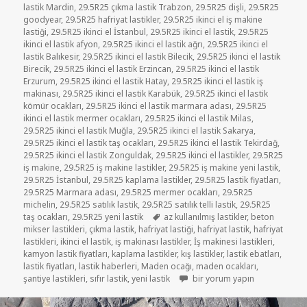
lastik Mardin
,
29.5R25 çıkma lastik Trabzon
,
29.5R25 dişli
,
29.5R25
goodyear
,
29.5R25 hafriyat lastikler
,
29.5R25 ikinci el iş makine
lastiği
,
29.5R25 ikinci el İstanbul
,
29.5R25 ikinci el lastik
,
29.5R25
ikinci el lastik afyon
,
29.5R25 ikinci el lastik ağrı
,
29.5R25 ikinci el
lastik Balıkesir
,
29.5R25 ikinci el lastik Bilecik
,
29.5R25 ikinci el lastik
Birecik
,
29.5R25 ikinci el lastik Erzincan
,
29.5R25 ikinci el lastik
Erzurum
,
29.5R25 ikinci el lastik Hatay
,
29.5R25 ikinci el lastik iş
makinası
,
29.5R25 ikinci el lastik Karabük
,
29.5R25 ikinci el lastik
kömür ocakları
,
29.5R25 ikinci el lastik marmara adası
,
29.5R25
ikinci el lastik mermer ocakları
,
29.5R25 ikinci el lastik Milas
,
29.5R25 ikinci el lastik Muğla
,
29.5R25 ikinci el lastik Sakarya
,
29.5R25 ikinci el lastik taş ocakları
,
29.5R25 ikinci el lastik Tekirdağ
,
29.5R25 ikinci el lastik Zonguldak
,
29.5R25 ikinci el lastikler
,
29.5R25
iş makine
,
29.5R25 iş makine lastikler
,
29.5R25 iş makine yeni lastik
,
29.5R25 İstanbul
,
29.5R25 kaplama lastikler
,
29.5R25 lastik fiyatları
,
29.5R25 Marmara adası
,
29.5R25 mermer ocakları
,
29.5R25
michelin
,
29.5R25 satılık lastik
,
29.5R25 satılık telli lastik
,
29.5R25
Etiketler
taş ocakları
,
29.5R25 yeni lastik
az kullanılmış lastikler
,
beton
mikser lastikleri
,
çıkma lastik
,
hafriyat lastiği
,
hafriyat lastik
,
hafriyat
lastikleri
,
ikinci el lastik
,
iş makinası lastikler
,
İş makinesi lastikleri
,
kamyon lastik fiyatları
,
kaplama lastikler
,
kış lastikler
,
lastik ebatları
,
lastik fiyatları
,
lastik haberleri
,
Maden ocağı
,
maden ocakları
,
29-5-25 BEZLİ İŞ MAKİNE LAST
şantiye lastikleri
,
sıfır lastik
,
yeni lastik
bir yorum yapın