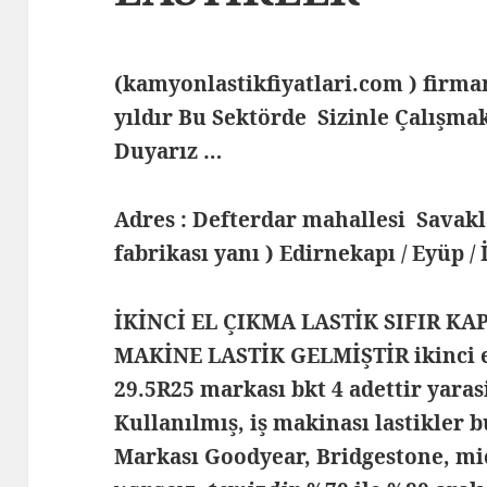
(kamyonlastikfiyatlari.com ) fir
yıldır Bu Sektörde Sizinle Çalış
Duyarız …
Adres : Defterdar mahallesi Savak
fabrikası yanı ) Edirnekapı / Eyüp /
İKİNCİ EL ÇIKMA LASTİK SIFIR KA
MAKİNE LASTİK GELMİŞTİR ikinci el
29.5R25 markası bkt 4 adettir yaras
Kullanılmış, iş makinası lastikler b
Markası Goodyear, Bridgestone, m