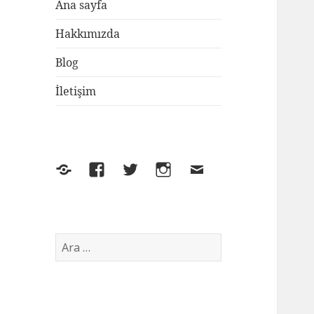
Ana sayfa
Hakkımızda
Blog
İletişim
Yelp
Facebook
Twitter
Instagram
E-
posta
Arama: