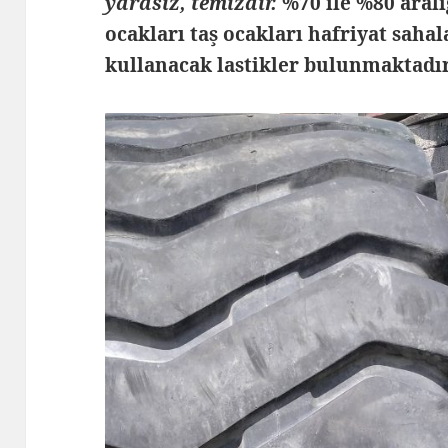
yarasız, temizdir.
%70 ile %80 aral
ocakları taş ocakları hafriyat sahal
kullanacak lastikler bulunmaktadı