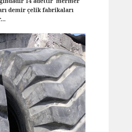
ığındadır 14 adettir mermer
arı demir çelik fabrikaları
r…