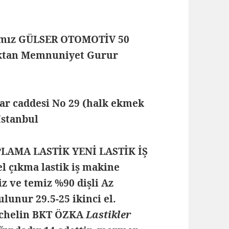
mamız GÜLSER OTOMOTİV 50
maktan Memnuniyet Gurur
lar caddesi No 29 (halk ekmek
 İstanbul
PLAMA LASTİK YENİ LASTİK İŞ
 çıkma lastik iş makine
iz ve temiz %90 dişli Az
ulunur 29.5-25 ikinci el.
ichelin BKT ÖZKA
Lastikler