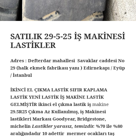
SATILIK 29-5-25 İŞ MAKİNESİ
LASTİKLER
Adres : Defterdar mahallesi Savaklar caddesi No
29 (halk ekmek fabrikası yanı ) Edirnekapı / Eyüp
/ İstanbul
İKİNCİ EL ÇIKMA LASTİK SIFIR KAPLAMA
LASTİK YENİ LASTİK İŞ MAKİNE LASTİK
GELMİŞTİR ikinci el çıkma lastik iş
makine
29.5R25 Çıkma Az Kullanılmış, iş Makinesi
lastikleri Markası Goodyear, Bridgestone,
michelin
Lastikler yarasız, temizdir.
%70 ile %80
aralığındadır 10 adettir mermer ocakları taş