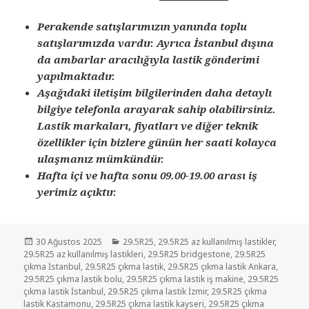
Perakende satışlarımızın yanında toplu
satışlarımızda vardır. Ayrıca İstanbul dışına
da ambarlar aracılığıyla lastik gönderimi
yapılmaktadır.
Aşağıdaki iletişim bilgilerinden daha detaylı
bilgiye telefonla arayarak sahip olabilirsiniz.
Lastik markaları, fiyatları ve diğer teknik
özellikler için bizlere günün her saati kolayca
ulaşmanız mümkündür.
Hafta içi ve hafta sonu 09.00-19.00 arası iş
yerimiz açıktır.
Yayın
Kategoriler
30 Ağustos 2025
29.5R25
,
29.5R25 az kullanılmış lastikler
,
tarihi
29.5R25 az kullanılmış lastikleri
,
29.5R25 bridgestone
,
29.5R25
çıkma İstanbul
,
29.5R25 çıkma lastik
,
29.5R25 çıkma lastik Ankara
,
29.5R25 çıkma lastik bolu
,
29.5R25 çıkma lastik iş makine
,
29.5R25
çıkma lastik İstanbul
,
29.5R25 çıkma lastik İzmir
,
29.5R25 çıkma
lastik Kastamonu
,
29.5R25 çıkma lastik kayseri
,
29.5R25 çıkma