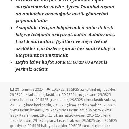
satışlarımızda vardır. Ayrıca İstanbul dışına
da ambarlar aracılığıyla lastik gönderimi
yapılmaktadır.
Aşağıdaki iletişim bilgilerinden daha detaylı
bilgiye telefonla arayarak sahip olabilirsiniz.
Lastik markaları, fiyatları ve diğer teknik
özellikler için bizlere günün her saati kolayca
ulaşmanız mümkündür.
Hafta içi ve hafta sonu 09.00-19.00 arası iş
yerimiz açıktır.
Yayın
Kategoriler
28 Temmuz 2025
29.5R25
,
29.5R25 az kullanılmış lastikler
,
tarihi
29.5R25 az kullanılmış lastikleri
,
29.5R25 bridgestone
,
29.5R25
çıkma İstanbul
,
29.5R25 çıkma lastik
,
29.5R25 çıkma lastik Ankara
,
29.5R25 çıkma lastik bolu
,
29.5R25 çıkma lastik iş makine
,
29.5R25
çıkma lastik İstanbul
,
29.5R25 çıkma lastik İzmir
,
29.5R25 çıkma
lastik Kastamonu
,
29.5R25 çıkma lastik kayseri
,
29.5R25 çıkma
lastik Mardin
,
29.5R25 çıkma lastik Trabzon
,
29.5R25 dişli
,
29.5R25
goodyear
,
29.5R25 hafriyat lastikler
,
29.5R25 ikinci el iş makine