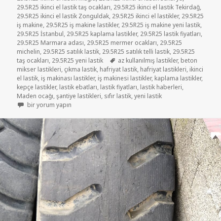
29.5R25 ikinci el lastik taş ocakları
,
29.5R25 ikinci el lastik Tekirdağ
,
29.5R25 ikinci el lastik Zonguldak
,
29.5R25 ikinci el lastikler
,
29.5R25
iş makine
,
29.5R25 iş makine lastikler
,
29.5R25 iş makine yeni lastik
,
29.5R25 İstanbul
,
29.5R25 kaplama lastikler
,
29.5R25 lastik fiyatları
,
29.5R25 Marmara adası
,
29.5R25 mermer ocakları
,
29.5R25
michelin
,
29.5R25 satılık lastik
,
29.5R25 satılık telli lastik
,
29.5R25
Etiketler
taş ocakları
,
29.5R25 yeni lastik
az kullanılmış lastikler
,
beton
mikser lastikleri
,
çıkma lastik
,
hafriyat lastik
,
hafriyat lastikleri
,
ikinci
el lastik
,
iş makinası lastikler
,
iş makinesi lastikler
,
kaplama lastikler
,
kepçe lastikler
,
lastik ebatları
,
lastik fiyatları
,
lastik haberleri
,
Maden ocağı
,
şantiye lastikleri
,
sıfır lastik
,
yeni lastik
29-5-25 İŞ MAKİNE LASTİKLER için
bir yorum yapın