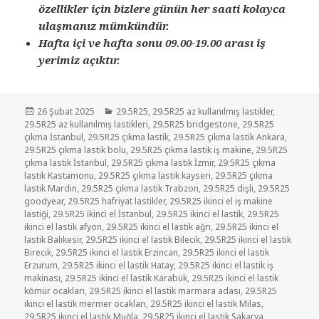
özellikler için bizlere günün her saati kolayca
ulaşmanız mümkündür.
Hafta içi ve hafta sonu 09.00-19.00 arası iş
yerimiz açıktır.
Yayın
Kategoriler
26 Şubat 2025
29.5R25
,
29.5R25 az kullanılmış lastikler
,
tarihi
29.5R25 az kullanılmış lastikleri
,
29.5R25 bridgestone
,
29.5R25
çıkma İstanbul
,
29.5R25 çıkma lastik
,
29.5R25 çıkma lastik Ankara
,
29.5R25 çıkma lastik bolu
,
29.5R25 çıkma lastik iş makine
,
29.5R25
çıkma lastik İstanbul
,
29.5R25 çıkma lastik İzmir
,
29.5R25 çıkma
lastik Kastamonu
,
29.5R25 çıkma lastik kayseri
,
29.5R25 çıkma
lastik Mardin
,
29.5R25 çıkma lastik Trabzon
,
29.5R25 dişli
,
29.5R25
goodyear
,
29.5R25 hafriyat lastikler
,
29.5R25 ikinci el iş makine
lastiği
,
29.5R25 ikinci el İstanbul
,
29.5R25 ikinci el lastik
,
29.5R25
ikinci el lastik afyon
,
29.5R25 ikinci el lastik ağrı
,
29.5R25 ikinci el
lastik Balıkesir
,
29.5R25 ikinci el lastik Bilecik
,
29.5R25 ikinci el lastik
Birecik
,
29.5R25 ikinci el lastik Erzincan
,
29.5R25 ikinci el lastik
Erzurum
,
29.5R25 ikinci el lastik Hatay
,
29.5R25 ikinci el lastik iş
makinası
,
29.5R25 ikinci el lastik Karabük
,
29.5R25 ikinci el lastik
kömür ocakları
,
29.5R25 ikinci el lastik marmara adası
,
29.5R25
ikinci el lastik mermer ocakları
,
29.5R25 ikinci el lastik Milas
,
29.5R25 ikinci el lastik Muğla
,
29.5R25 ikinci el lastik Sakarya
,