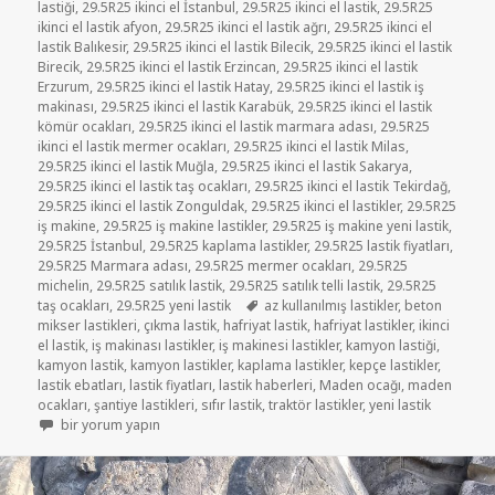
lastiği
,
29.5R25 ikinci el İstanbul
,
29.5R25 ikinci el lastik
,
29.5R25
ikinci el lastik afyon
,
29.5R25 ikinci el lastik ağrı
,
29.5R25 ikinci el
lastik Balıkesir
,
29.5R25 ikinci el lastik Bilecik
,
29.5R25 ikinci el lastik
Birecik
,
29.5R25 ikinci el lastik Erzincan
,
29.5R25 ikinci el lastik
Erzurum
,
29.5R25 ikinci el lastik Hatay
,
29.5R25 ikinci el lastik iş
makinası
,
29.5R25 ikinci el lastik Karabük
,
29.5R25 ikinci el lastik
kömür ocakları
,
29.5R25 ikinci el lastik marmara adası
,
29.5R25
ikinci el lastik mermer ocakları
,
29.5R25 ikinci el lastik Milas
,
29.5R25 ikinci el lastik Muğla
,
29.5R25 ikinci el lastik Sakarya
,
29.5R25 ikinci el lastik taş ocakları
,
29.5R25 ikinci el lastik Tekirdağ
,
29.5R25 ikinci el lastik Zonguldak
,
29.5R25 ikinci el lastikler
,
29.5R25
iş makine
,
29.5R25 iş makine lastikler
,
29.5R25 iş makine yeni lastik
,
29.5R25 İstanbul
,
29.5R25 kaplama lastikler
,
29.5R25 lastik fiyatları
,
29.5R25 Marmara adası
,
29.5R25 mermer ocakları
,
29.5R25
michelin
,
29.5R25 satılık lastik
,
29.5R25 satılık telli lastik
,
29.5R25
Etiketler
taş ocakları
,
29.5R25 yeni lastik
az kullanılmış lastikler
,
beton
mikser lastikleri
,
çıkma lastik
,
hafriyat lastik
,
hafriyat lastikler
,
ikinci
el lastik
,
iş makinası lastikler
,
iş makinesi lastikler
,
kamyon lastiği
,
kamyon lastik
,
kamyon lastikler
,
kaplama lastikler
,
kepçe lastikler
,
lastik ebatları
,
lastik fiyatları
,
lastik haberleri
,
Maden ocağı
,
maden
ocakları
,
şantiye lastikleri
,
sıfır lastik
,
traktör lastikler
,
yeni lastik
29.5R25 İŞ MAKİNASI LASTİKLER için
bir yorum yapın