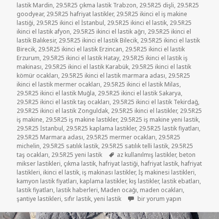
lastik Mardin
,
29.5R25 çıkma lastik Trabzon
,
29.5R25 dişli
,
29.5R25
goodyear
,
29.5R25 hafriyat lastikler
,
29.5R25 ikinci el iş makine
lastiği
,
29.5R25 ikinci el İstanbul
,
29.5R25 ikinci el lastik
,
29.5R25
ikinci el lastik afyon
,
29.5R25 ikinci el lastik ağrı
,
29.5R25 ikinci el
lastik Balıkesir
,
29.5R25 ikinci el lastik Bilecik
,
29.5R25 ikinci el lastik
Birecik
,
29.5R25 ikinci el lastik Erzincan
,
29.5R25 ikinci el lastik
Erzurum
,
29.5R25 ikinci el lastik Hatay
,
29.5R25 ikinci el lastik iş
makinası
,
29.5R25 ikinci el lastik Karabük
,
29.5R25 ikinci el lastik
kömür ocakları
,
29.5R25 ikinci el lastik marmara adası
,
29.5R25
ikinci el lastik mermer ocakları
,
29.5R25 ikinci el lastik Milas
,
29.5R25 ikinci el lastik Muğla
,
29.5R25 ikinci el lastik Sakarya
,
29.5R25 ikinci el lastik taş ocakları
,
29.5R25 ikinci el lastik Tekirdağ
,
29.5R25 ikinci el lastik Zonguldak
,
29.5R25 ikinci el lastikler
,
29.5R25
iş makine
,
29.5R25 iş makine lastikler
,
29.5R25 iş makine yeni lastik
,
29.5R25 İstanbul
,
29.5R25 kaplama lastikler
,
29.5R25 lastik fiyatları
,
29.5R25 Marmara adası
,
29.5R25 mermer ocakları
,
29.5R25
michelin
,
29.5R25 satılık lastik
,
29.5R25 satılık telli lastik
,
29.5R25
Etiketler
taş ocakları
,
29.5R25 yeni lastik
az kullanılmış lastikler
,
beton
mikser lastikleri
,
çıkma lastik
,
hafriyat lastiği
,
hafriyat lastik
,
hafriyat
lastikleri
,
ikinci el lastik
,
iş makinası lastikler
,
İş makinesi lastikleri
,
kamyon lastik fiyatları
,
kaplama lastikler
,
kış lastikler
,
lastik ebatları
,
lastik fiyatları
,
lastik haberleri
,
Maden ocağı
,
maden ocakları
,
29-5-25 BEZLİ İŞ MAKİNE LAST
şantiye lastikleri
,
sıfır lastik
,
yeni lastik
bir yorum yapın