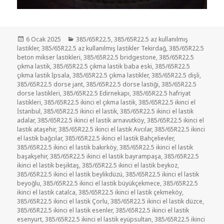
Yayın
Kategoriler
6 Ocak 2025
385/65R22.5
,
385/65R22.5 az kullanılmış
tarihi
lastikler
,
385/65R22.5 az kullanılmış lastikler Tekirdağ
,
385/65R22.5
beton mikser lastikleri
,
385/65R22.5 bridgestone
,
385/65R22.5
çıkma lastik
,
385/65R22.5 çıkma lastik baba eski
,
385/65R22.5
çıkma lastik İpsala
,
385/65R22.5 çıkma lastikler
,
385/65R22.5 dişli
,
385/65R22.5 dorse jant
,
385/65R22.5 dorse lastiği
,
385/65R22.5
dorse lastikleri
,
385/65R22.5 Edirnekapı
,
385/65R22.5 hafriyat
lastikleri
,
385/65R22.5 ikinci el çıkma lastik
,
385/65R22.5 ikinci el
İstanbul
,
385/65R22.5 ikinci el lastik
,
385/65R22.5 ikinci el lastik
adalar
,
385/65R22.5 ikinci el lastik arnavutköy
,
385/65R22.5 ikinci el
lastik ataşehir
,
385/65R22.5 ikinci el lastik Avcılar
,
385/65R22.5 ikinci
el lastik bağcılar
,
385/65R22.5 ikinci el lastik Bahçelievler
,
385/65R22.5 ikinci el lastik bakırköy
,
385/65R22.5 ikinci el lastik
başakşehir
,
385/65R22.5 ikinci el lastik bayrampaşa
,
385/65R22.5
ikinci el lastik beşiktaş
,
385/65R22.5 ikinci el lastik beykoz
,
385/65R22.5 ikinci el lastik beylikdüzü
,
385/65R22.5 ikinci el lastik
beyoğlu
,
385/65R22.5 ikinci el lastik büyükçekmece
,
385/65R22.5
ikinci el lastik catalca
,
385/65R22.5 ikinci el lastik çekmeköy
,
385/65R22.5 ikinci el lastik Çorlu
,
385/65R22.5 ikinci el lastik düzce
,
385/65R22.5 ikinci el lastik esenler
,
385/65R22.5 ikinci el lastik
esenyurt
,
385/65R22.5 ikinci el lastik eyüpsultan
,
385/65R22.5 ikinci