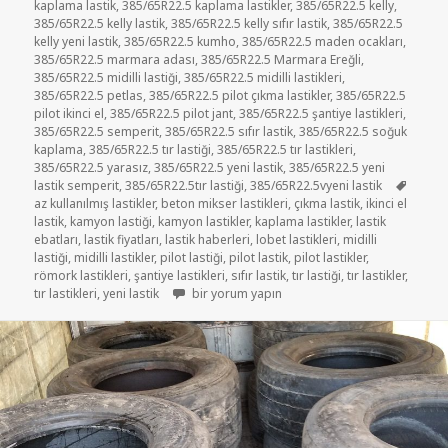
kaplama lastik
,
385/65R22.5 kaplama lastikler
,
385/65R22.5 kelly
,
385/65R22.5 kelly lastik
,
385/65R22.5 kelly sıfır lastik
,
385/65R22.5
kelly yeni lastik
,
385/65R22.5 kumho
,
385/65R22.5 maden ocakları
,
385/65R22.5 marmara adası
,
385/65R22.5 Marmara Ereğli
,
385/65R22.5 midilli lastiği
,
385/65R22.5 midilli lastikleri
,
385/65R22.5 petlas
,
385/65R22.5 pilot çıkma lastikler
,
385/65R22.5
pilot ikinci el
,
385/65R22.5 pilot jant
,
385/65R22.5 şantiye lastikleri
,
385/65R22.5 semperit
,
385/65R22.5 sıfır lastik
,
385/65R22.5 soğuk
kaplama
,
385/65R22.5 tır lastiği
,
385/65R22.5 tır lastikleri
,
385/65R22.5 yarasız
,
385/65R22.5 yeni lastik
,
385/65R22.5 yeni
Etiketl
lastik semperit
,
385/65R22.5tır lastiği
,
385/65R22.5vyeni lastik
az kullanılmış lastikler
,
beton mikser lastikleri
,
çıkma lastik
,
ikinci el
lastik
,
kamyon lastiği
,
kamyon lastikler
,
kaplama lastikler
,
lastik
ebatları
,
lastik fiyatları
,
lastik haberleri
,
lobet lastikleri
,
midilli
lastiği
,
midilli lastikler
,
pilot lastiği
,
pilot lastik
,
pilot lastikler
,
römork lastikleri
,
şantiye lastikleri
,
sıfır lastik
,
tır lastiği
,
tır lastikler
,
385/65R22.5 YARASIZ VE TEMİZ LASTİKLER içi
tır lastikleri
,
yeni lastik
bir yorum yapın