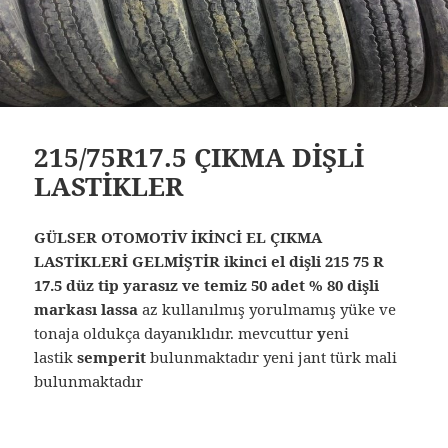
215/75R17.5 ÇIKMA DİŞLİ
LASTİKLER
GÜLSER OTOMOTİV İKİNCİ EL ÇIKMA
LASTİKLERİ GELMİŞTİR ikinci el dişli 215 75 R
17.5 düz tip yarasız ve temiz 50 adet % 80 dişli
markası lassa
az kullanılmış yorulmamış yüke ve
tonaja oldukça dayanıklıdır. mevcuttur
y
eni
lastik
semperit
bulunmaktadır yeni jant türk mali
bulunmaktadır