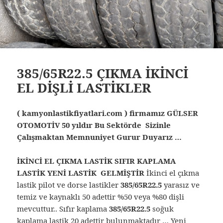
385/65R22.5 ÇIKMA İKİNCİ
EL DİŞLİ LASTİKLER
( kamyonlastikfiyatlari.com ) firmamız GÜLSER
OTOMOTİV 50 yıldır Bu Sektörde Sizinle
Çalışmaktan Memnuniyet Gurur Duyarız …
İKİNCİ EL ÇIKMA LASTİK SIFIR KAPLAMA
LASTİK YENİ LASTİK GELMİŞTİR
İkinci el çıkma
lastik pilot ve dorse lastikler
385/65R22.5
yarasız ve
temiz ve kaynaklı 50 adettir %50 veya %80 dişli
mevcuttur.. Sıfır kaplama
385/65R22.5
soğuk
kaplama lastik 20 adettir bulunmaktadır … Yeni