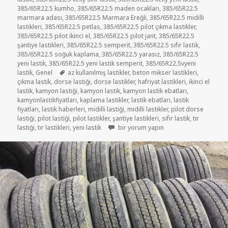
385/65R22.5 kumho
,
385/65R22.5 maden ocakları
,
385/65R22.5
marmara adası
,
385/65R22.5 Marmara Ereğli
,
385/65R22.5 midilli
lastikleri
,
385/65R22.5 petlas
,
385/65R22.5 pilot çıkma lastikler
,
385/65R22.5 pilot ikinci el
,
385/65R22.5 pilot jant
,
385/65R22.5
şantiye lastikleri
,
385/65R22.5 semperit
,
385/65R22.5 sıfır lastik
,
385/65R22.5 soğuk kaplama
,
385/65R22.5 yarasız
,
385/65R22.5
yeni lastik
,
385/65R22.5 yeni lastik semperit
,
385/65R22.5vyeni
Etiketler
lastik
,
Genel
az kullanılmış lastikler
,
beton mikser lastikleri
,
çıkma lastik
,
dorse lastiği
,
dorse lastikler
,
hafriyat lastikleri
,
ikinci el
lastik
,
kamyon lastiği
,
kamyon lastik
,
kamyon lastik ebatları
,
kamyonlastikfiyatları
,
kaplama lastikler
,
lastik ebatları
,
lastik
fiyatları
,
lastik haberleri
,
midilli lastiği
,
midilli lastikler
,
pilot dorse
lastiği
,
pilot lastiği
,
pilot lastikler
,
şantiye lastikleri
,
sıfır lastik
,
tır
385/65R22.5 ÇIKMA İKİNCİ EL DİŞLİ LAS
lastiği
,
tır lastikleri
,
yeni lastik
bir yorum yapın