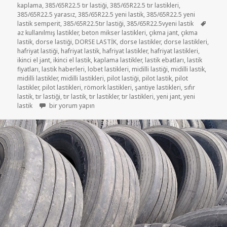
kaplama
,
385/65R22.5 tır lastiği
,
385/65R22.5 tır lastikleri
,
385/65R22.5 yarasız
,
385/65R22.5 yeni lastik
,
385/65R22.5 yeni
Etiketl
lastik semperit
,
385/65R22.5tır lastiği
,
385/65R22.5vyeni lastik
az kullanılmış lastikler
,
beton mikser lastikleri
,
çıkma jant
,
çıkma
lastik
,
dorse lastiği
,
DORSE LASTİK
,
dorse lastikler
,
dorse lastikleri
,
hafriyat lastiği
,
hafriyat lastik
,
hafriyat lastikler
,
hafriyat lastikleri
,
ikinci el jant
,
ikinci el lastik
,
kaplama lastikler
,
lastik ebatları
,
lastik
fiyatları
,
lastik haberleri
,
lobet lastikleri
,
midilli lastiği
,
midilli lastik
,
midilli lastikler
,
midilli lastikleri
,
pilot lastiği
,
pilot lastik
,
pilot
lastikler
,
pilot lastikleri
,
römork lastikleri
,
şantiye lastikleri
,
sıfır
lastik
,
tır lastiği
,
tır lastik
,
tır lastikler
,
tır lastikleri
,
yeni jant
,
yeni
385/65R22.5 YENİ LASTİK için
lastik
bir yorum yapın