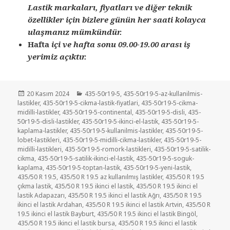
Lastik markaları, fiyatları ve diğer teknik
özellikler için bizlere günün her saati kolayca
ulaşmanız mümkündür.
Hafta
içi ve hafta sonu 09.00-19.00 arası iş
yerimiz açıktır.
Yayın
Kategoriler
20 Kasım 2024
435-50r19-5
,
435-50r19-5-az-kullanilmis-
tarihi
lastikler
,
435-50r19-5-cikma-lastik-fiyatlari
,
435-50r19-5-cikma-
midilli-lastikler
,
435-50r19-5-continental
,
435-50r19-5-disli
,
435-
50r19-5-disli-lastikler
,
435-50r19-5-ikinci-el-lastik
,
435-50r19-5-
kaplama-lastikler
,
435-50r19-5-kullanilmis-lastikler
,
435-50r19-5-
lobet-lastikleri
,
435-50r19-5-midilli-cikma-lastikler
,
435-50r19-5-
midilli-lastikleri
,
435-50r19-5-romork-lastikleri
,
435-50r19-5-satilik-
cikma
,
435-50r19-5-satilik-ikinci-el-lastik
,
435-50r19-5-soguk-
kaplama
,
435-50r19-5-toptan-lastik
,
435-50r19-5-yeni-lastik
,
435/50 R 19.5
,
435/50 R 19.5 az kullanılmış lastikler
,
435/50 R 19.5
çıkma lastik
,
435/50 R 19.5 ikinci el lastik
,
435/50 R 19.5 ikinci el
lastik Adapazarı
,
435/50 R 19.5 ikinci el lastik Ağrı
,
435/50 R 19.5
ikinci el lastik Ardahan
,
435/50 R 19.5 ikinci el lastik Artvin
,
435/50 R
19.5 ikinci el lastik Bayburt
,
435/50 R 19.5 ikinci el lastik Bingöl
,
435/50 R 19.5 ikinci el lastik bursa
,
435/50 R 19.5 ikinci el lastik