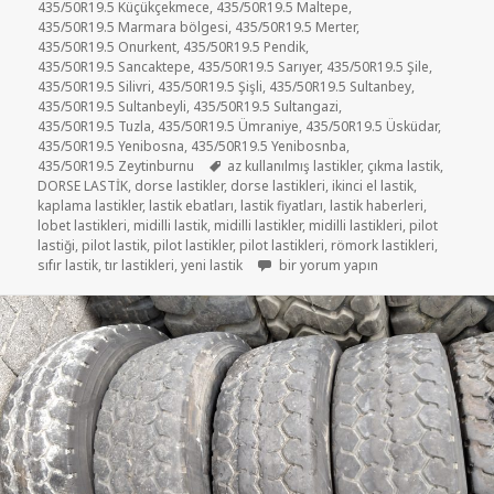
435/50R19.5 Küçükçekmece
,
435/50R19.5 Maltepe
,
435/50R19.5 Marmara bölgesi
,
435/50R19.5 Merter
,
435/50R19.5 Onurkent
,
435/50R19.5 Pendik
,
435/50R19.5 Sancaktepe
,
435/50R19.5 Sarıyer
,
435/50R19.5 Şile
,
435/50R19.5 Silivri
,
435/50R19.5 Şişli
,
435/50R19.5 Sultanbey
,
435/50R19.5 Sultanbeyli
,
435/50R19.5 Sultangazi
,
435/50R19.5 Tuzla
,
435/50R19.5 Ümraniye
,
435/50R19.5 Üsküdar
,
435/50R19.5 Yenibosna
,
435/50R19.5 Yenibosnba
,
Etiketler
435/50R19.5 Zeytinburnu
az kullanılmış lastikler
,
çıkma lastik
,
DORSE LASTİK
,
dorse lastikler
,
dorse lastikleri
,
ikinci el lastik
,
kaplama lastikler
,
lastik ebatları
,
lastik fiyatları
,
lastik haberleri
,
lobet lastikleri
,
midilli lastik
,
midilli lastikler
,
midilli lastikleri
,
pilot
lastiği
,
pilot lastik
,
pilot lastikler
,
pilot lastikleri
,
römork lastikleri
,
435/50R19.5 RÖMORK LASTİKLER iç
sıfır lastik
,
tır lastikleri
,
yeni lastik
bir yorum yapın