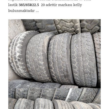
lastik
385/65R22.5
20 adettir markası kelly
bulunmaktadır …