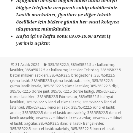
Aşağıdaki iletişim bilgilerinden daha detaylı
bilgiye telefonla arayarak sahip olabilirsiniz.
Lastik markaları, fiyatları ve diğer teknik
özellikler için bizlere günün her saati kolayca
ulaşmanız mümkündür.
Hafta içi ve hafta sonu 09.00-19.00 arası iş
yerimiz açıktır.
Yayın
Kategoriler
31 Aralık 2024
385/65R22.5
,
385/65R22.5 az kullanılmış
tarihi
lastikler
,
385/65R22.5 az kullanılmış lastikler Tekirdağ
,
385/65R22.5
beton mikser lastikleri
,
385/65R22.5 bridgestone
,
385/65R22.5
çıkma lastik
,
385/65R22.5 çıkma lastik baba eski
,
385/65R22.5
çıkma lastik İpsala
,
385/65R22.5 çıkma lastikler
,
385/65R22.5 dişli
,
385/65R22.5 dorse jant
,
385/65R22.5 dorse lastiği
,
385/65R22.5
dorse lastikleri
,
385/65R22.5 Edirnekapı
,
385/65R22.5 hafriyat
lastikleri
,
385/65R22.5 ikinci el çıkma lastik
,
385/65R22.5 ikinci el
İstanbul
,
385/65R22.5 ikinci el lastik
,
385/65R22.5 ikinci el lastik
adalar
,
385/65R22.5 ikinci el lastik arnavutköy
,
385/65R22.5 ikinci el
lastik ataşehir
,
385/65R22.5 ikinci el lastik Avcılar
,
385/65R22.5 ikinci
el lastik bağcılar
,
385/65R22.5 ikinci el lastik Bahçelievler
,
385/65R22.5 ikinci el lastik bakırköy
,
385/65R22.5 ikinci el lastik