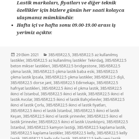
Lastik markaları, fiyatları ve diğer teknik
özellikler için bizlere günün her saati kolayca
ulaşmanız mümkündür.
Hafta içi ve hafta sonu 09.00-19.00 arası iş
yerimiz açıktır.
Yayın
Kategoriler
29 Ekim 2021
385/65R22.5
,
385/65R22.5 az kullanılmış
tarihi
lastikler
,
385/65R22.5 az kullanılmış lastikler Tekirdağ
,
385/65R22.5
beton mikser lastikleri
,
385/65R22.5 bridgestone
,
385/65R22.5
çıkma lastik
,
385/65R22.5 çıkma lastik baba eski
,
385/65R22.5
çıkma lastik İpsala
,
385/65R22.5 çıkma lastikler
,
385/65R22.5 dişli
,
385/65R22.5 dorse jant
,
385/65R22.5 Edirnekapı
,
385/65R22.5
hafriyat lastikleri
,
385/65R22.5 ikinci el çıkma lastik
,
385/65R22.5
ikinci el İstanbul
,
385/65R22.5 ikinci el lastik
,
385/65R22.5 ikinci el
lastik Avcılar
,
385/65R22.5 ikinci el lastik Bahçelievler
,
385/65R22.5
ikinci el lastik Çorlu
,
385/65R22.5 ikinci el lastik fiyatları
,
385/65R22.5 ikinci el lastik İstanbul
,
385/65R22.5 ikinci el lastik
Keşan
,
385/65R22.5 ikinci el lastik şirinevler
,
385/65R22.5 ikinci el
lastik Şirinevler
,
385/65R22.5 ikinci el lastik Uzunköprü
,
385/65R22.5
İstanbul
,
385/65R22.5 kamyon lastiği
,
385/65R22.5 kaplama lastik
,
385/65R22.5 kaplama lastikler
,
385/65R22.5 kelly
,
385/65R22.5 kelly
lastik
,
385/65R22.5 kelly sıfır lastik
,
385/65R22.5 kelly yeni lastik
,