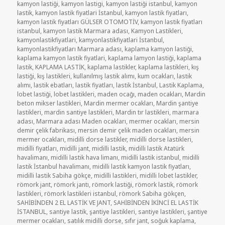
kamyon lastiği
,
kamyon lastigi
,
kamyon lastiği istanbul
,
kamyon
lastik
,
kamyon lastik fiyatlari İstanbul
,
kamyon lastik fiyatları
,
kamyon lastik fiyatları GÜLSER OTOMOTİV
,
kamyon lastik fiyatları
istanbul
,
kamyon lastik Marmara adası
,
Kamyon Lastikleri
,
kamyonlastikfiyatlari
,
kamyonlastikfiyatlari İstanbul
,
kamyonlastikfiyatları Marmara adası
,
kaplama kamyon lastiği
,
kaplama kamyon lastik fiyatlari
,
kaplama lamyon lastiği
,
kaplama
lastik
,
KAPLAMA LASTİK
,
kaplama lastikler
,
kaplama lastikleri
,
kış
lastiği
,
kış lastikleri
,
kullanılmış lastik alımı
,
kum ocakları
,
lastik
alımı
,
lastik ebatları
,
lastik fiyatları
,
lastik İstanbul
,
Lastik Kaplama
,
lobet lastiği
,
lobet lastikleri
,
maden ocağı
,
maden ocakları
,
Mardin
beton mikser lastikleri
,
Mardin mermer ocakları
,
Mardin şantiye
lastikleri
,
mardin santiye lastikleri
,
Mardin tır lastikleri
,
marmara
adası
,
Marmara adası Maden ocakları
,
mermer ocakları
,
mersin
demir çelik fabrikası
,
mersin demir çelik maden ocakları
,
mersin
mermer ocakları
,
midilli dorse lastikler
,
midilli dorse lastikleri
,
midilli fiyatları
,
midilli jant
,
midilli lastik
,
midilli lastik Atatürk
havalimanı
,
midilli lastik hava limanı
,
midilli lastik istanbul
,
midilli
lastik İstanbul havalimanı
,
midilli lastik kamyon lastik fiyatları
,
midilli lastik Sabiha gökçe
,
midilli lastikleri
,
midilli lobet lastikler
,
römork jant
,
römork jantı
,
römork lastiği
,
römork lastik
,
römork
lastikleri
,
römork lastikleri istanbul
,
römork Sabiha gökçen
,
SAHİBİNDEN 2 EL LASTİK VE JANT
,
SAHİBİNDEN İKİNCİ EL LASTİK
İSTANBUL
,
santiye lastik
,
şantiye lastikleri
,
santiye lastikleri
,
şantiye
mermer ocakları
,
satılık midilli dorse
,
sıfır jant
,
soğuk kaplama
,