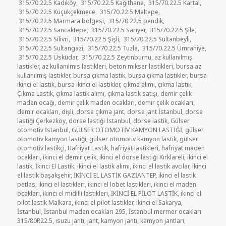
315/70.22.5 Kadıköy
,
315/70.22.5 Kağıthane
,
315/70.22.5 Kartal
,
315/70.22.5 Küçükçekmece
,
315/70.22.5 Maltepe
,
315/70.22.5 Marmara bölgesi
,
315/70.22.5 pendik
,
315/70.22.5 Sancaktepe
,
315/70.22.5 Sarıyer
,
315/70.22.5 Şile
,
315/70.22.5 Silivri
,
315/70.22.5 Şişli
,
315/70.22.5 Sultanbeyli
,
315/70.22.5 Sultangazi
,
315/70.22.5 Tuzla
,
315/70.22.5 Ümraniye
,
315/70.22.5 Üsküdar
,
315/70.22.5 Zeytinburnu
,
az kullanılmış
lastikler
,
az kullanılmıs lastikleri
,
beton mikser lastikleri
,
bursa az
kullanılmış lastikler
,
bursa çıkma lastik
,
bursa çıkma lastikler
,
bursa
ikinci el lastik
,
bursa ikinci el lastikler
,
çıkma alımı
,
çıkma lastik
,
Çıkma Lastik
,
çıkma lastik alımı
,
çıkma lastik satışı
,
demir çelik
maden ocağı
,
demir çelik maden ocakları
,
demir çelik ocakları
,
demir ocakları
,
dişli
,
dorse çıkma jant
,
dorse jant İstanbul
,
dorse
lastiği Çerkezköy
,
dorse lastiği İstanbul
,
dorse lastik
,
Gülser
otomotiv İstanbul
,
GÜLSER OTOMOTİV KAMYON LASTİĞİ
,
gülser
otomotiv kamyon lastiği
,
gülser otomotiv kamyon lastik
,
gülser
otomotiv lastikçi
,
Hafriyat Lastik
,
hafriyat lastikleri
,
hafriyat maden
ocakları
,
ikinci el demir çelik
,
ikinci el dorse lastiği Kırklareli
,
ikinci el
lastik
,
İkinci El Lastik
,
ikinci el lastik alımı
,
ikinci el lastik avcılar
,
ikinci
el lastik başakşehir
,
İKİNCİ EL LASTİK GAZİANTEP
,
ikinci el lastik
petlas
,
ikinci el lastikleri
,
ikinci el lobet lastikleri
,
ikinci el maden
ocakları
,
ikinci el midilli lastikleri
,
İKİNCİ EL PİLOT LASTİK
,
ikinci el
pilot lastik Malkara
,
ikinci el pilot lastikler
,
ikinci el Sakarya
,
İstanbul
,
İstanbul maden ocakları 295
,
İstanbul mermer ocakları
315/80R22.5
,
ısuzu jantı
,
jant
,
kamyon jantı
,
kamyon jantları
,