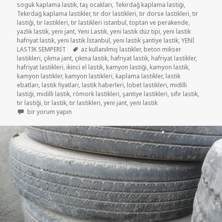
soguk kaplama lastik
,
taş ocakları
,
Tekirdağ kaplama lastiği
,
Tekirdağ kaplama lastikler
,
tır dor lastikleri
,
tır dorse lastikleri
,
tır
lastiği
,
tır lastikleri
,
tır lastikleri istanbul
,
toptan ve perakende
,
yazlık lastik
,
yeni jant
,
Yeni Lastik
,
yeni lastik düz tipi
,
yeni lastik
hafriyat lastik
,
yeni lastik İstanbul
,
yeni lastik şantiye lastik
,
YENİ
Etiketler
LASTİK SEMPERİT
az kullanılmış lastikler
,
beton mikser
lastikleri
,
çıkma jant
,
çıkma lastik
,
hafriyat lastik
,
hafriyat lastikler
,
hafriyat lastikleri
,
ikinci el lastik
,
kamyon lastiği
,
kamyon lastik
,
kamyon lastikler
,
kamyon lastikleri
,
kaplama lastikler
,
lastik
ebatları
,
lastik fiyatları
,
lastik haberleri
,
lobet lastikleri
,
midilli
lastiği
,
midilli lastik
,
römork lastikleri
,
şantiye lastikleri
,
sıfır lastik
,
tır lastiği
,
tır lastik
,
tır lastikleri
,
yeni jant
,
yeni lastik
315/70R22.5 AZ KULLANILMIŞ LASTİKLER için
bir yorum yapın