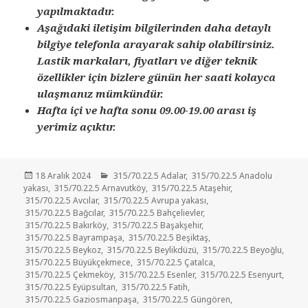
yapılmaktadır.
Aşağıdaki iletişim bilgilerinden daha detaylı
bilgiye telefonla arayarak sahip olabilirsiniz.
Lastik markaları, fiyatları ve diğer teknik
özellikler için bizlere günün her saati kolayca
ulaşmanız mümkündür.
Hafta içi ve hafta sonu 09.00-19.00 arası iş
yerimiz açıktır.
Yayın
Kategoriler
18 Aralık 2024
315/70.22.5 Adalar
,
315/70.22.5 Anadolu
tarihi
yakası
,
315/70.22.5 Arnavutköy
,
315/70.22.5 Ataşehir
,
315/70.22.5 Avcılar
,
315/70.22.5 Avrupa yakası
,
315/70.22.5 Bağcılar
,
315/70.22.5 Bahçelievler
,
315/70.22.5 Bakırköy
,
315/70.22.5 Başakşehir
,
315/70.22.5 Bayrampaşa
,
315/70.22.5 Beşiktaş
,
315/70.22.5 Beykoz
,
315/70.22.5 Beylikdüzü
,
315/70.22.5 Beyoğlu
,
315/70.22.5 Büyükçekmece
,
315/70.22.5 Çatalca
,
315/70.22.5 Çekmeköy
,
315/70.22.5 Esenler
,
315/70.22.5 Esenyurt
,
315/70.22.5 Eyüpsultan
,
315/70.22.5 Fatih
,
315/70.22.5 Gaziosmanpaşa
,
315/70.22.5 Güngören
,