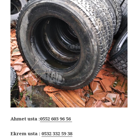
Ahmet usta :
0552 603 96 56
Ekrem usta :
0532 332 59 38