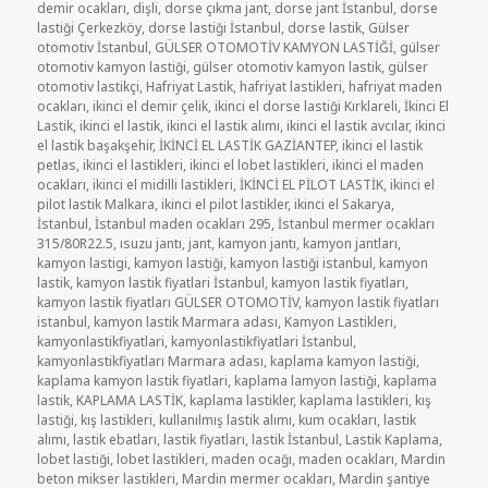
demir ocakları
,
dişli
,
dorse çıkma jant
,
dorse jant İstanbul
,
dorse
lastiği Çerkezköy
,
dorse lastiği İstanbul
,
dorse lastik
,
Gülser
otomotiv İstanbul
,
GÜLSER OTOMOTİV KAMYON LASTİĞİ
,
gülser
otomotiv kamyon lastiği
,
gülser otomotiv kamyon lastik
,
gülser
otomotiv lastikçi
,
Hafriyat Lastik
,
hafriyat lastikleri
,
hafriyat maden
ocakları
,
ikinci el demir çelik
,
ikinci el dorse lastiği Kırklareli
,
İkinci El
Lastik
,
ikinci el lastik
,
ikinci el lastik alımı
,
ikinci el lastik avcılar
,
ikinci
el lastik başakşehir
,
İKİNCİ EL LASTİK GAZİANTEP
,
ikinci el lastik
petlas
,
ikinci el lastikleri
,
ikinci el lobet lastikleri
,
ikinci el maden
ocakları
,
ikinci el midilli lastikleri
,
İKİNCİ EL PİLOT LASTİK
,
ikinci el
pilot lastik Malkara
,
ikinci el pilot lastikler
,
ikinci el Sakarya
,
İstanbul
,
İstanbul maden ocakları 295
,
İstanbul mermer ocakları
315/80R22.5
,
ısuzu jantı
,
jant
,
kamyon jantı
,
kamyon jantları
,
kamyon lastigi
,
kamyon lastiği
,
kamyon lastiği istanbul
,
kamyon
lastik
,
kamyon lastik fiyatlari İstanbul
,
kamyon lastik fiyatları
,
kamyon lastik fiyatları GÜLSER OTOMOTİV
,
kamyon lastik fiyatları
istanbul
,
kamyon lastik Marmara adası
,
Kamyon Lastikleri
,
kamyonlastikfiyatlari
,
kamyonlastikfiyatlari İstanbul
,
kamyonlastikfiyatları Marmara adası
,
kaplama kamyon lastiği
,
kaplama kamyon lastik fiyatlari
,
kaplama lamyon lastiği
,
kaplama
lastik
,
KAPLAMA LASTİK
,
kaplama lastikler
,
kaplama lastikleri
,
kış
lastiği
,
kış lastikleri
,
kullanılmış lastik alımı
,
kum ocakları
,
lastik
alımı
,
lastik ebatları
,
lastik fiyatları
,
lastik İstanbul
,
Lastik Kaplama
,
lobet lastiği
,
lobet lastikleri
,
maden ocağı
,
maden ocakları
,
Mardin
beton mikser lastikleri
,
Mardin mermer ocakları
,
Mardin şantiye