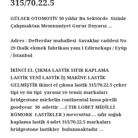
315/70.22.5
GÜLSER OTOMOTİV 50 yıldır Bu Sektörde Sizinle
Çalışmaktan Memnuniyet Gurur Duyarız …
Adres : Defterdar mahallesi Savaklar caddesi No
29 (halk ekmek fabrikası yanı ) Edirnekapı / Eyüp
/ İstanbul
İKİNCİ EL ÇIKMA LASTİK SIFIR KAPLAMA
LASTİK YENİ LASTİK İŞ MAKİNE LASTİK
GELMİŞTİR ikinci el çıkma lastik 315/70.22.5 çeker
tipi ve ön tipi yarasız ve temiz markaları
bridgestone michelin continental lassa pirelli
goodyear 30 adettir ….( TIR LOBET MİDİLLİ
RÖMORK LASTİKLER ) mevcuttur…. sıfır soğuk
kaplama lastik 4 adet 315/70.22.5 markaları
bridgestone lastikler bulunmaktadır …