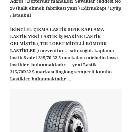
Adres : Defterdar mahallesi Savaklar caddesi No
29 (halk ekmek fabrikası yanı ) Edirnekapı / Eyüp
/ İstanbul
İKİNCİ EL ÇIKMA LASTİK SIFIR KAPLAMA
LASTİK YENİ LASTİK İŞ MAKİNE LASTİK
GELMİŞTİR ( TIR LOBET MİDİLLİ RÖMORK
LASTİKLER ) mevcuttur…. sıfır soğuk kaplama
lastik 8 adet 315/70.22.5 markaları michelin lassa
lastikler bulunmaktadır … yeni Lastik
315/70R22.5 markası linglong semperit kumho
Lastikler bulunmaktadır …