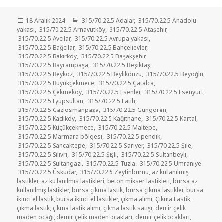
Yayın
Kategoriler
18 Aralık 2024
315/70.22.5 Adalar
,
315/70.22.5 Anadolu
tarihi
yakası
,
315/70.22.5 Arnavutköy
,
315/70.22.5 Ataşehir
,
315/70.22.5 Avcılar
,
315/70.22.5 Avrupa yakası
,
315/70.22.5 Bağcılar
,
315/70.22.5 Bahçelievler
,
315/70.22.5 Bakırköy
,
315/70.22.5 Başakşehir
,
315/70.22.5 Bayrampaşa
,
315/70.22.5 Beşiktaş
,
315/70.22.5 Beykoz
,
315/70.22.5 Beylikdüzü
,
315/70.22.5 Beyoğlu
,
315/70.22.5 Büyükçekmece
,
315/70.22.5 Çatalca
,
315/70.22.5 Çekmeköy
,
315/70.22.5 Esenler
,
315/70.22.5 Esenyurt
,
315/70.22.5 Eyüpsultan
,
315/70.22.5 Fatih
,
315/70.22.5 Gaziosmanpaşa
,
315/70.22.5 Güngören
,
315/70.22.5 Kadıköy
,
315/70.22.5 Kağıthane
,
315/70.22.5 Kartal
,
315/70.22.5 Küçükçekmece
,
315/70.22.5 Maltepe
,
315/70.22.5 Marmara bölgesi
,
315/70.22.5 pendik
,
315/70.22.5 Sancaktepe
,
315/70.22.5 Sarıyer
,
315/70.22.5 Şile
,
315/70.22.5 Silivri
,
315/70.22.5 Şişli
,
315/70.22.5 Sultanbeyli
,
315/70.22.5 Sultangazi
,
315/70.22.5 Tuzla
,
315/70.22.5 Ümraniye
,
315/70.22.5 Üsküdar
,
315/70.22.5 Zeytinburnu
,
az kullanılmış
lastikler
,
az kullanılmıs lastikleri
,
beton mikser lastikleri
,
bursa az
kullanılmış lastikler
,
bursa çıkma lastik
,
bursa çıkma lastikler
,
bursa
ikinci el lastik
,
bursa ikinci el lastikler
,
çıkma alımı
,
Çıkma Lastik
,
çıkma lastik
,
çıkma lastik alımı
,
çıkma lastik satışı
,
demir çelik
maden ocağı
,
demir çelik maden ocakları
,
demir çelik ocakları
,