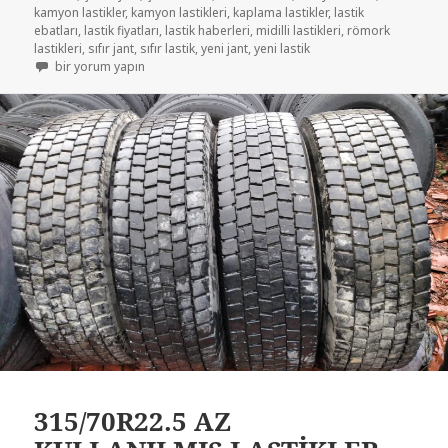
kamyon lastikler
,
kamyon lastikleri
,
kaplama lastikler
,
lastik
ebatları
,
lastik fiyatları
,
lastik haberleri
,
midilli lastikleri
,
römork
lastikleri
,
sıfır jant
,
sıfır lastik
,
yeni jant
,
yeni lastik
315 70R22.5 SIFIR YENİ LASTİKLER için
bir yorum yapın
315/70R22.5 AZ