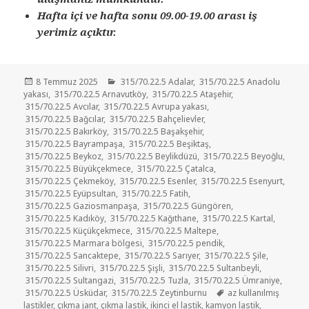
Hafta içi ve hafta sonu 09.00-19.00 arası iş
yerimiz açıktır.
Yayın
Kategoriler
8 Temmuz 2025
315/70.22.5 Adalar
,
315/70.22.5 Anadolu
tarihi
yakası
,
315/70.22.5 Arnavutköy
,
315/70.22.5 Ataşehir
,
315/70.22.5 Avcılar
,
315/70.22.5 Avrupa yakası
,
315/70.22.5 Bağcılar
,
315/70.22.5 Bahçelievler
,
315/70.22.5 Bakırköy
,
315/70.22.5 Başakşehir
,
315/70.22.5 Bayrampaşa
,
315/70.22.5 Beşiktaş
,
315/70.22.5 Beykoz
,
315/70.22.5 Beylikdüzü
,
315/70.22.5 Beyoğlu
,
315/70.22.5 Büyükçekmece
,
315/70.22.5 Çatalca
,
315/70.22.5 Çekmeköy
,
315/70.22.5 Esenler
,
315/70.22.5 Esenyurt
,
315/70.22.5 Eyüpsultan
,
315/70.22.5 Fatih
,
315/70.22.5 Gaziosmanpaşa
,
315/70.22.5 Güngören
,
315/70.22.5 Kadıköy
,
315/70.22.5 Kağıthane
,
315/70.22.5 Kartal
,
315/70.22.5 Küçükçekmece
,
315/70.22.5 Maltepe
,
315/70.22.5 Marmara bölgesi
,
315/70.22.5 pendik
,
315/70.22.5 Sancaktepe
,
315/70.22.5 Sarıyer
,
315/70.22.5 Şile
,
315/70.22.5 Silivri
,
315/70.22.5 Şişli
,
315/70.22.5 Sultanbeyli
,
315/70.22.5 Sultangazi
,
315/70.22.5 Tuzla
,
315/70.22.5 Ümraniye
,
Etiketler
315/70.22.5 Üsküdar
,
315/70.22.5 Zeytinburnu
az kullanılmış
lastikler
,
çıkma jant
,
çıkma lastik
,
ikinci el lastik
,
kamyon lastik
,