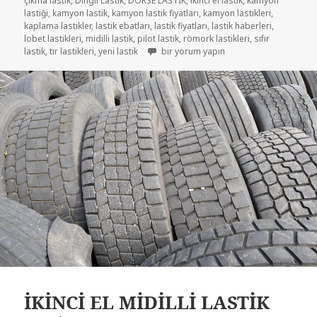
çıkma lastik
,
Dingil Lastik
,
DORSE LASTİK
,
ikinci el lastik
,
kamyon
lastiği
,
kamyon lastik
,
kamyon lastik fiyatları
,
kamyon lastikleri
,
kaplama lastikler
,
lastik ebatları
,
lastik fiyatları
,
lastik haberleri
,
lobet lastikleri
,
midilli lastik
,
pilot lastik
,
römork lastikleri
,
sıfır
TIR LASTİKLERİ İKİNCİ EL ÇIKMA LASTİKL
lastik
,
tır lastikleri
,
yeni lastik
bir yorum yapın
İKİNCİ EL MİDİLLİ LASTİK