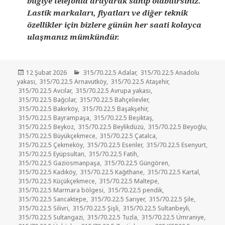
bilgiye telefonla arayarak sahip olabilirsiniz.
Lastik markaları, fiyatları ve diğer teknik
özellikler için bizlere günün her saati kolayca
ulaşmanız mümkündür.
Yayın
Kategoriler
12 Şubat 2026
315/70.22.5 Adalar
,
315/70.22.5 Anadolu
tarihi
yakası
,
315/70.22.5 Arnavutköy
,
315/70.22.5 Ataşehir
,
315/70.22.5 Avcılar
,
315/70.22.5 Avrupa yakası
,
315/70.22.5 Bağcılar
,
315/70.22.5 Bahçelievler
,
315/70.22.5 Bakırköy
,
315/70.22.5 Başakşehir
,
315/70.22.5 Bayrampaşa
,
315/70.22.5 Beşiktaş
,
315/70.22.5 Beykoz
,
315/70.22.5 Beylikdüzü
,
315/70.22.5 Beyoğlu
,
315/70.22.5 Büyükçekmece
,
315/70.22.5 Çatalca
,
315/70.22.5 Çekmeköy
,
315/70.22.5 Esenler
,
315/70.22.5 Esenyurt
,
315/70.22.5 Eyüpsultan
,
315/70.22.5 Fatih
,
315/70.22.5 Gaziosmanpaşa
,
315/70.22.5 Güngören
,
315/70.22.5 Kadıköy
,
315/70.22.5 Kağıthane
,
315/70.22.5 Kartal
,
315/70.22.5 Küçükçekmece
,
315/70.22.5 Maltepe
,
315/70.22.5 Marmara bölgesi
,
315/70.22.5 pendik
,
315/70.22.5 Sancaktepe
,
315/70.22.5 Sarıyer
,
315/70.22.5 Şile
,
315/70.22.5 Silivri
,
315/70.22.5 Şişli
,
315/70.22.5 Sultanbeyli
,
315/70.22.5 Sultangazi
,
315/70.22.5 Tuzla
,
315/70.22.5 Ümraniye
,