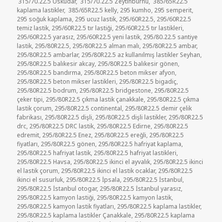
315/70.22.5 Üsküdar
,
315/70.22.5 Zeytinburnu
,
385/65R22.5
kaplama lastikler
,
385/65R22.5 kelly
,
295 kumho
,
295 semperit
,
295 soğuk kaplama
,
295 ucuz lastik
,
295/60R22.5
,
295/60R22.5
temiz lastik
,
295/60R22.5 tır lastiği
,
295/60R22.5 tır lastikleri
,
295/60R22.5 yarasız
,
295/60R22.5 yeni lastik
,
295/80.22.5 santiye
lastik
,
295/80R22.5
,
295/80R22.5 alman malı
,
295/80R22.5 ambar
,
295/80R22.5 ambarlar
,
295/80R22.5 az kullanılmış lastikler Seyhan
,
295/80R22.5 balıkesir akcay
,
295/80R22.5 balıkesir gönen
,
295/80R22.5 bandırma
,
295/80R22.5 beton mikser afyon
,
295/80R22.5 beton mikser lastikleri
,
295/80R22.5 bigadiç
,
295/80R22.5 bodrum
,
295/80R22.5 bridgestone
,
295/80R22.5
çeker tipi
,
295/80R22.5 çıkma lastik çanakkale
,
295/80R22.5 çıkma
lastik çorum
,
295/80R22.5 continental
,
295/80R22.5 demir çelik
fabrikası
,
295/80R22.5 dişli
,
295/80R22.5 dişli lastikler
,
295/80R22.5
drc
,
295/80R22.5 DRC lastik
,
295/80R22.5 Edirne
,
295/80R22.5
edremit
,
295/80R22.5 Enez
,
295/80R22.5 ereğli
,
295/80R22.5
fiyatları
,
295/80R22.5 gönen
,
295/80R22.5 hafriyat kaplama
,
295/80R22.5 hafriyat lastik
,
295/80R22.5 hafriyat lastikleri
,
295/80R22.5 Havsa
,
295/80R22.5 ikinci el ayvalık
,
295/80R22.5 ikinci
el lastik çorum
,
295/80R22.5 ikinci el lastik ocaklar
,
295/80R22.5
ikinci el susurluk
,
295/80R22.5 İpsala
,
295/80R22.5 İstanbul
,
295/80R22.5 İstanbul otogar
,
295/80R22.5 İstanbul yarasız
,
295/80R22.5 kamyon lastiği
,
295/80R22.5 kamyon lastik
,
295/80R22.5 kamyon lastik fiyatları
,
295/80R22.5 kaplama lastikler
,
295/80R22.5 kaplama lastikler Çanakkale
,
295/80R22.5 kaplama