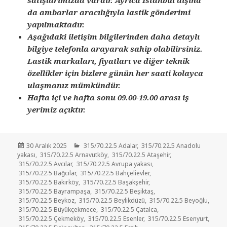
da ambarlar aracılığıyla lastik gönderimi
yapılmaktadır.
Aşağıdaki iletişim bilgilerinden daha detaylı
bilgiye telefonla arayarak sahip olabilirsiniz.
Lastik markaları, fiyatları ve diğer teknik
özellikler için bizlere günün her saati kolayca
ulaşmanız mümkündür.
Hafta içi ve hafta sonu 09.00-19.00 arası iş
yerimiz açıktır.
Yayın
Kategoriler
30 Aralık 2025
315/70.22.5 Adalar
,
315/70.22.5 Anadolu
tarihi
yakası
,
315/70.22.5 Arnavutköy
,
315/70.22.5 Ataşehir
,
315/70.22.5 Avcılar
,
315/70.22.5 Avrupa yakası
,
315/70.22.5 Bağcılar
,
315/70.22.5 Bahçelievler
,
315/70.22.5 Bakırköy
,
315/70.22.5 Başakşehir
,
315/70.22.5 Bayrampaşa
,
315/70.22.5 Beşiktaş
,
315/70.22.5 Beykoz
,
315/70.22.5 Beylikdüzü
,
315/70.22.5 Beyoğlu
,
315/70.22.5 Büyükçekmece
,
315/70.22.5 Çatalca
,
315/70.22.5 Çekmeköy
,
315/70.22.5 Esenler
,
315/70.22.5 Esenyurt
,