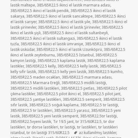
lastik maltepe
,
385/65R22.5 ikinci el lastik marmara adası
,
385/65R22.5 ikinci el lastik pendik
,
385/65R22.5 ikinci el lastik
sakarya
,
385/65R22.5 ikinci el lastik sancaktepe
,
385/65R22.5 ikinci
el lastik sarıyer
,
385/65R22.5 ikinci el lastik şile
,
385/65R22.5 ikinci el
lastik şirinevler
,
385/65R22.5 ikinci el lastik Şirinevler
,
385/65R22.5
ikinci el lastik şişli
,
385/65R22.5 ikinci el lastik sultanbeyli
,
385/65R22.5 ikinci el lastik sultangazi
,
385/65R22.5 ikinci el lastik
tuzla
,
385/65R22.5 ikinci el lastik ümraniye
,
385/65R22.5 ikinci el
lastik üsküdar
,
385/65R22.5 ikinci el lastik Uzunköprü
,
385/65R22.5
ikinci el lastik zeytinburnu
,
385/65R22.5 İstanbul
,
385/65R22.5
kamyon lastiği
,
385/65R22.5 kaplama lastik
,
385/65R22.5 kaplama
lastikler
,
385/65R22.5 kelly
,
385/65R22.5 kelly lastik
,
385/65R22.5
kelly sıfır lastik
,
385/65R22.5 kelly yeni lastik
,
385/65R22.5 kumho
,
385/65R22.5 maden ocakları
,
385/65R22.5 marmara adası
,
385/65R22.5 Marmara Ereğli
,
385/65R22.5 midilli lastiği
,
385/65R22.5 midilli lastikleri
,
385/65R22.5 petlas
,
385/65R22.5 pilot
çıkma lastikler
,
385/65R22.5 pilot ikinci el
,
385/65R22.5 pilot jant
,
385/65R22.5 şantiye lastikleri
,
385/65R22.5 semperit
,
385/65R22.5
sıfır lastik
,
385/65R22.5 soğuk kaplama
,
385/65R22.5 tır lastiği
,
385/65R22.5 tır lastikleri
,
385/65R22.5 yarasız
,
385/65R22.5 yeni
lastik
,
385/65R22.5 yeni lastik semperit
,
385/65R22.5tır lastiği
,
385/65R22.5vyeni lastik
,
Tır 19.5 jant
,
tır 315/60R22.5
,
tır dor
lastikleri
,
tır dorse lastikleri
,
tır lastiği
,
tır lastikleri
,
tır lastikleri
Etiketler
istanbul
,
tır ön lastiği 315/60R22.5
az kullanılmış lastikler
,