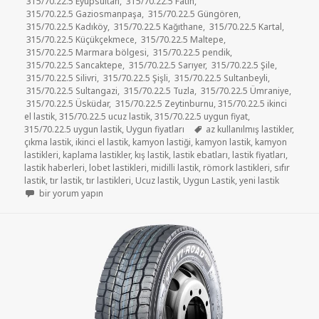
315/70.22.5 Eyüpsultan
,
315/70.22.5 Fatih
,
315/70.22.5 Gaziosmanpaşa
,
315/70.22.5 Güngören
,
315/70.22.5 Kadıköy
,
315/70.22.5 Kağıthane
,
315/70.22.5 Kartal
,
315/70.22.5 Küçükçekmece
,
315/70.22.5 Maltepe
,
315/70.22.5 Marmara bölgesi
,
315/70.22.5 pendik
,
315/70.22.5 Sancaktepe
,
315/70.22.5 Sarıyer
,
315/70.22.5 Şile
,
315/70.22.5 Silivri
,
315/70.22.5 Şişli
,
315/70.22.5 Sultanbeyli
,
315/70.22.5 Sultangazi
,
315/70.22.5 Tuzla
,
315/70.22.5 Ümraniye
,
315/70.22.5 Üsküdar
,
315/70.22.5 Zeytinburnu
,
315/70.22.5 ikinci
el lastik
,
315/70.22.5 ucuz lastik
,
315/70.22.5 uygun fiyat
,
Etiketler
315/70.22.5 uygun lastik
,
Uygun fiyatları
az kullanılmış lastikler
,
çıkma lastik
,
ikinci el lastik
,
kamyon lastiği
,
kamyon lastik
,
kamyon
lastikleri
,
kaplama lastikler
,
kış lastik
,
lastik ebatları
,
lastik fiyatları
,
lastik haberleri
,
lobet lastikleri
,
midilli lastik
,
römork lastikleri
,
sıfır
lastik
,
tır lastik
,
tır lastikleri
,
Ucuz lastik
,
Uygun Lastik
,
yeni lastik
İKİNCİ EL MİDİLLİ LASTİK 315/70.22.5 için
bir yorum yapın