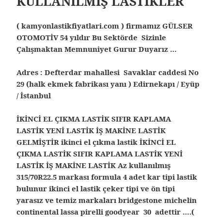
KULLANILMIŞ LASTİKLER
( kamyonlastikfiyatlari.com ) firmamız GÜLSER
OTOMOTİV 54 yıldır Bu Sektörde Sizinle
Çalışmaktan Memnuniyet Gurur Duyarız …
Adres : Defterdar mahallesi Savaklar caddesi No
29 (halk ekmek fabrikası yanı ) Edirnekapı / Eyüp
/ İstanbul
İKİNCİ EL ÇIKMA LASTİK SIFIR KAPLAMA
LASTİK YENİ LASTİK İŞ MAKİNE LASTİK
GELMİŞTİR ikinci el çıkma lastik İKİNCİ EL
ÇIKMA LASTİK SIFIR KAPLAMA LASTİK YENİ
LASTİK İŞ MAKİNE LASTİK Az kullanılmış
315/70R22.5 markası formula 4 adet kar tipi lastik
bulunur ikinci el lastik çeker tipi ve ön tipi
yarasız ve temiz markaları bridgestone michelin
continental lassa pirelli goodyear 30 adettir ….(