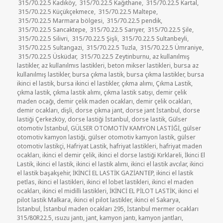
315/70.22.5 Kadıköy
,
315/70.22.5 Kağıthane
,
315/70.22.5 Kartal
,
315/70.22.5 Küçükçekmece
,
315/70.22.5 Maltepe
,
315/70.22.5 Marmara bölgesi
,
315/70.22.5 pendik
,
315/70.22.5 Sancaktepe
,
315/70.22.5 Sarıyer
,
315/70.22.5 Şile
,
315/70.22.5 Silivri
,
315/70.22.5 Şişli
,
315/70.22.5 Sultanbeyli
,
315/70.22.5 Sultangazi
,
315/70.22.5 Tuzla
,
315/70.22.5 Ümraniye
,
315/70.22.5 Üsküdar
,
315/70.22.5 Zeytinburnu
,
az kullanılmış
lastikler
,
az kullanılmıs lastikleri
,
beton mikser lastikleri
,
bursa az
kullanılmış lastikler
,
bursa çıkma lastik
,
bursa çıkma lastikler
,
bursa
ikinci el lastik
,
bursa ikinci el lastikler
,
çıkma alımı
,
Çıkma Lastik
,
çıkma lastik
,
çıkma lastik alımı
,
çıkma lastik satışı
,
demir çelik
maden ocağı
,
demir çelik maden ocakları
,
demir çelik ocakları
,
demir ocakları
,
dişli
,
dorse çıkma jant
,
dorse jant İstanbul
,
dorse
lastiği Çerkezköy
,
dorse lastiği İstanbul
,
dorse lastik
,
Gülser
otomotiv İstanbul
,
GÜLSER OTOMOTİV KAMYON LASTİĞİ
,
gülser
otomotiv kamyon lastiği
,
gülser otomotiv kamyon lastik
,
gülser
otomotiv lastikçi
,
Hafriyat Lastik
,
hafriyat lastikleri
,
hafriyat maden
ocakları
,
ikinci el demir çelik
,
ikinci el dorse lastiği Kırklareli
,
İkinci El
Lastik
,
ikinci el lastik
,
ikinci el lastik alımı
,
ikinci el lastik avcılar
,
ikinci
el lastik başakşehir
,
İKİNCİ EL LASTİK GAZİANTEP
,
ikinci el lastik
petlas
,
ikinci el lastikleri
,
ikinci el lobet lastikleri
,
ikinci el maden
ocakları
,
ikinci el midilli lastikleri
,
İKİNCİ EL PİLOT LASTİK
,
ikinci el
pilot lastik Malkara
,
ikinci el pilot lastikler
,
ikinci el Sakarya
,
İstanbul
,
İstanbul maden ocakları 295
,
İstanbul mermer ocakları
315/80R22.5
,
ısuzu jantı
,
jant
,
kamyon jantı
,
kamyon jantları
,