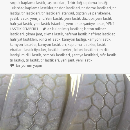
soguk kaplama lastik
,
taş ocakları
,
Tekirdağ kaplama lastiği
,
Tekirdağ kaplama lastikler
,
tır dor lastikleri
,
tır dorse lastikleri
,
tır
lastiği
,
tır lastikleri
,
tır lastikleri istanbul
,
toptan ve perakende
,
yazlık lastik
,
yeni jant
,
Yeni Lastik
,
yeni lastik düz tipi
,
yeni lastik
hafriyat lastik
,
yeni lastik İstanbul
,
yeni lastik şantiye lastik
,
YENİ
Etiketler
LASTİK SEMPERİT
az kullanılmış lastikler
,
beton mikser
lastikleri
,
çıkma jant
,
çıkma lastik
,
hafriyat lastik
,
hafriyat lastikler
,
hafriyat lastikleri
,
ikinci el lastik
,
kamyon lastiği
,
kamyon lastik
,
kamyon lastikler
,
kamyon lastikleri
,
kaplama lastikler
,
lastik
ebatları
,
lastik fiyatları
,
lastik haberleri
,
lobet lastikleri
,
midilli
lastiği
,
midilli lastik
,
römork lastikleri
,
şantiye lastikleri
,
sıfır lastik
,
tır lastiği
,
tır lastik
,
tır lastikleri
,
yeni jant
,
yeni lastik
315/70R22.5 AZ KULLANILMIŞ LASTİKLER için
bir yorum yapın