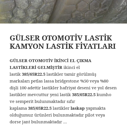
GÜLSER OTOMOTİV LASTİK
KAMYON LASTİK FİYATLARI
GÜLSER OTOMOTİV İKİNCİ EL ÇIKMA
LASTİKLERİ GELMİŞTİR
ikinci el
lastik
385/65R22.5
lastikler tamir görülmüş
markaları petlas lassa bridgestone %50 veya %80
dişli 100 adettir lastikler hafriyat deseni ve yol desen
lastikler mevcuttur yeni lastik
385/65R22.5
kumho
ve semperit bulunmaktadır sıfır
kaplama
385/65R22.5
lastikler
laskap
yapmakta
olduğumuz ürünleri bulunmaktadır pilot veya
dorse jant bulunmaktadır …