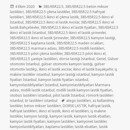
Yayın
Kategoriler
4 Ekim 2020
385/65R22.5
,
385/65R22.5 beton mikser
tarihi
lastikleri
,
385/65R22.5 çıkma lastikler
,
385/65R22.5 hafriyat
lastikleri
,
385/65R22.5 ikinci el çıkma lastik
,
385/65R22.5 ikinci el
İstanbul
,
385/65R22.5 ikinci el lastik Avcılar
,
385/65R22.5 ikinci el
lastik Bahçelievler
,
385/65R22.5 ikinci el lastik fiyatları
,
385/65R22.5
ikinci el lastik İstanbul
,
385/65R22.5 ikinci el lastik şirinevler
,
385/65R22.5 ikinci el lastik Şirinevler
,
385/65R22.5 kamyon lastiği
,
385/65R22.5 kaplama lastik
,
385/65R22.5 maden ocakları
,
385/65R22.5 marmara adası
,
385/65R22.5 midilli lastikleri
,
385/65R22.5 pilot çıkma lastikler
,
385/65R22.5 pilot ikinci el
,
385/65R22.5 şantiye lastikleri
,
dorse lastiği İstanbul
,
Genel
,
Gülser
otomotiv İstanbul
,
gülser otomotiv kamyon lastiği
,
gülser
otomotiv lastikçi
,
ikinci el lastik avcılar
,
ikinci el lastik başakşehir
,
iş
makine lastikler istanbul
,
kamyon lastiği istanbul
,
kamyon lastik
fiyatlari İstanbul
,
kamyon lastik fiyatları istanbul
,
kamyonlastikfiyatlari İstanbul
,
kamyonlastikfiyatları Marmara
adası
,
midilli lastik istanbul
,
midilli lastik kamyon lastik fiyatları
,
otobüs lastikleri istanbul
,
pilot lastik İstanbul
,
römork lastikleri
Etiketler
istanbul
,
tır lastikleri istanbul
atego lastikleri
,
az kullanılmış
lastikler
,
beton mikser lastikleri
,
DORSE LASTİK
,
hafriyat lastik
,
hafriyat lastikleri
,
ikinci el lastik
,
ikinci el lastikleri
,
iş makine
lastikler
,
kamyon lastiği
,
kamyon lastik
,
kamyon lastik ebatları
,
kamyon lastik fiyatları
,
kamyon lastikleri
,
kamyonet lastikler
,
kamyonlastikfiyatları
,
kaplama lastikler
,
lastik ebatları
,
lastik