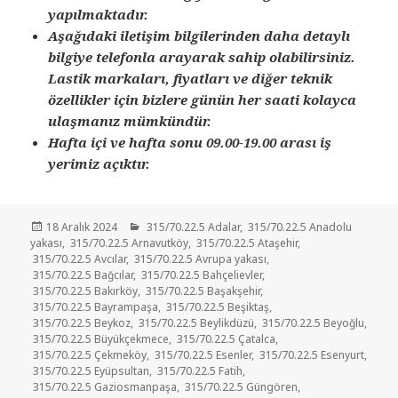
yapılmaktadır.
Aşağıdaki iletişim bilgilerinden daha detaylı
bilgiye telefonla arayarak sahip olabilirsiniz.
Lastik markaları, fiyatları ve diğer teknik
özellikler için bizlere günün her saati kolayca
ulaşmanız mümkündür.
Hafta içi ve hafta sonu 09.00-19.00 arası iş
yerimiz açıktır.
Yayın
Kategoriler
18 Aralık 2024
315/70.22.5 Adalar
,
315/70.22.5 Anadolu
tarihi
yakası
,
315/70.22.5 Arnavutköy
,
315/70.22.5 Ataşehir
,
315/70.22.5 Avcılar
,
315/70.22.5 Avrupa yakası
,
315/70.22.5 Bağcılar
,
315/70.22.5 Bahçelievler
,
315/70.22.5 Bakırköy
,
315/70.22.5 Başakşehir
,
315/70.22.5 Bayrampaşa
,
315/70.22.5 Beşiktaş
,
315/70.22.5 Beykoz
,
315/70.22.5 Beylikdüzü
,
315/70.22.5 Beyoğlu
,
315/70.22.5 Büyükçekmece
,
315/70.22.5 Çatalca
,
315/70.22.5 Çekmeköy
,
315/70.22.5 Esenler
,
315/70.22.5 Esenyurt
,
315/70.22.5 Eyüpsultan
,
315/70.22.5 Fatih
,
315/70.22.5 Gaziosmanpaşa
,
315/70.22.5 Güngören
,