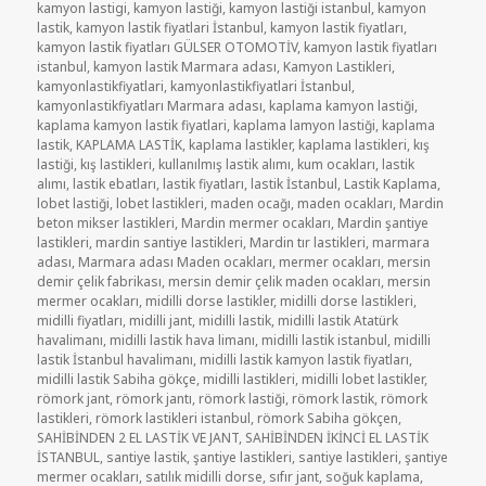
kamyon lastigi
,
kamyon lastiği
,
kamyon lastiği istanbul
,
kamyon
lastik
,
kamyon lastik fiyatlari İstanbul
,
kamyon lastik fiyatları
,
kamyon lastik fiyatları GÜLSER OTOMOTİV
,
kamyon lastik fiyatları
istanbul
,
kamyon lastik Marmara adası
,
Kamyon Lastikleri
,
kamyonlastikfiyatlari
,
kamyonlastikfiyatlari İstanbul
,
kamyonlastikfiyatları Marmara adası
,
kaplama kamyon lastiği
,
kaplama kamyon lastik fiyatlari
,
kaplama lamyon lastiği
,
kaplama
lastik
,
KAPLAMA LASTİK
,
kaplama lastikler
,
kaplama lastikleri
,
kış
lastiği
,
kış lastikleri
,
kullanılmış lastik alımı
,
kum ocakları
,
lastik
alımı
,
lastik ebatları
,
lastik fiyatları
,
lastik İstanbul
,
Lastik Kaplama
,
lobet lastiği
,
lobet lastikleri
,
maden ocağı
,
maden ocakları
,
Mardin
beton mikser lastikleri
,
Mardin mermer ocakları
,
Mardin şantiye
lastikleri
,
mardin santiye lastikleri
,
Mardin tır lastikleri
,
marmara
adası
,
Marmara adası Maden ocakları
,
mermer ocakları
,
mersin
demir çelik fabrikası
,
mersin demir çelik maden ocakları
,
mersin
mermer ocakları
,
midilli dorse lastikler
,
midilli dorse lastikleri
,
midilli fiyatları
,
midilli jant
,
midilli lastik
,
midilli lastik Atatürk
havalimanı
,
midilli lastik hava limanı
,
midilli lastik istanbul
,
midilli
lastik İstanbul havalimanı
,
midilli lastik kamyon lastik fiyatları
,
midilli lastik Sabiha gökçe
,
midilli lastikleri
,
midilli lobet lastikler
,
römork jant
,
römork jantı
,
römork lastiği
,
römork lastik
,
römork
lastikleri
,
römork lastikleri istanbul
,
römork Sabiha gökçen
,
SAHİBİNDEN 2 EL LASTİK VE JANT
,
SAHİBİNDEN İKİNCİ EL LASTİK
İSTANBUL
,
santiye lastik
,
şantiye lastikleri
,
santiye lastikleri
,
şantiye
mermer ocakları
,
satılık midilli dorse
,
sıfır jant
,
soğuk kaplama
,