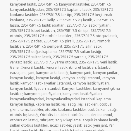
kamyonet lastik
,
235/75R17.5 kamyonet lastikler
,
235/75R17.5
kamyonlastikfiyatlari
,
235/75R17.5 kaplama lastik
,
235/75R17.5
kaplama lastikler
,
235/75R17.5 kar tipi
,
235/75R17.5 keçi tırnak
kaplama
,
235/75R17.5 kelly
,
235/75R17.5 kış lastik
,
235/75R17.5
lassa
,
235/75R17.5 lastik ebatları
,
235/75R17.5 lastik fiyatları
,
235/75R17.5 lobet lastikleri
,
235/75R17.5 ön tipi
,
235/75R17.5
otobüs
,
235/75R17.5 otobüs lastikleri
,
235/75R17.5 otogaz lastik
,
235/75R17.5 petlas
,
235/75R17.5 pirelli
,
235/75R17.5 römork
lastikleri
,
235/75R17.5 semperit
,
235/75R17.5 sıfır lastik
,
235/75R17.5 soğuk kaplama
,
235/75R17.5 sultan lastiği
,
235/75R17.5 sultan lastik
,
235/75R17.5 yarasız
,
235/75R17.5
yarasız lastik
,
235/75R17.5 yarım otobüs
,
235/75R17.5 yeni lastik
,
Genel
,
İkinci El Lastik
,
ikinci el lastik
,
ikinci el lastikleri
,
İstanbul
,
ısuzu jantı
,
jant
,
kamyon arka lastiği
,
kamyon jantı
,
kamyon jantları
,
kamyon lastigi
,
kamyon lastiği
,
kamyon lastiği istanbul
,
kamyon
lastik
,
kamyon lastik fiyatlari İstanbul
,
kamyon lastik fiyatları
,
kamyon lastik fiyatları istanbul
,
Kamyon Lastikleri
,
kamyonet çıkma
lastikler
,
kamyonet jant fiyatları
,
kamyonet lastik fiyatları
,
kamyonlastikfiyatlari
,
kamyonlastikfiyatlari İstanbul
,
kaplama
kamyon lastiği
,
kaplama lastik
,
kış lastiği
,
kış lastikleri
,
otobüs
çıkma temiz lastikler
,
otobüs kaplama lastikler
,
otobüs kar lastiği
,
otobüs kış lastiği
,
Otobüs Lastikleri
,
otobüs lastikleri istanbul
,
otobüs ön lastiği
,
sıfır jant
,
soğuk kaplama
,
soguk kaplama lastik
,
sultan otobüs lastikleri
,
ucuz lastikler
,
yazlık lastik
,
yeni jant
,
Yeni
Lastik
,
yeni lastik düz tipi
,
yeni lastik İstanbul
,
yeni otobüs