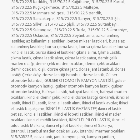
315/70.22.5 Kadıköy
,
315/70.22.5 Kağıthane
,
315/70.22.5 Kartal
,
315/70.22.5 Küçükçekmece
,
315/70.22.5 Maltepe
,
315/70.22.5 Marmara bölgesi
,
315/70.22.5 pendik
,
315/70.22.5 Sancaktepe
,
315/70.22.5 Sarıyer
,
315/70.22.5 Şile
,
315/70.22.5 Silivri
,
315/70.22.5 Şişli
,
315/70.22.5 Sultanbeyli
,
315/70.22.5 Sultangazi
,
315/70.22.5 Tuzla
,
315/70.22.5 Ümraniye
,
315/70.22.5 Üsküdar
,
315/70.22.5 Zeytinburnu
,
az kullanılmış
lastikler
,
az kullanılmıs lastikleri
,
beton mikser lastikleri
,
bursa az
kullanılmış lastikler
,
bursa çıkma lastik
,
bursa çıkma lastikler
,
bursa
ikinci el lastik
,
bursa ikinci el lastikler
,
çıkma alımı
,
Çıkma Lastik
,
çıkma lastik
,
çıkma lastik alımı
,
çıkma lastik satışı
,
demir çelik
maden ocağı
,
demir çelik maden ocakları
,
demir çelik ocakları
,
demir ocakları
,
dişli
,
dorse çıkma jant
,
dorse jant İstanbul
,
dorse
lastiği Çerkezköy
,
dorse lastiği İstanbul
,
dorse lastik
,
Gülser
otomotiv İstanbul
,
GÜLSER OTOMOTİV KAMYON LASTİĞİ
,
gülser
otomotiv kamyon lastiği
,
gülser otomotiv kamyon lastik
,
gülser
otomotiv lastikçi
,
Hafriyat Lastik
,
hafriyat lastikleri
,
hafriyat maden
ocakları
,
ikinci el demir çelik
,
ikinci el dorse lastiği Kırklareli
,
ikinci el
lastik
,
İkinci El Lastik
,
ikinci el lastik alımı
,
ikinci el lastik avcılar
,
ikinci
el lastik başakşehir
,
İKİNCİ EL LASTİK GAZİANTEP
,
ikinci el lastik
petlas
,
ikinci el lastikleri
,
ikinci el lobet lastikleri
,
ikinci el maden
ocakları
,
ikinci el midilli lastikleri
,
İKİNCİ EL PİLOT LASTİK
,
ikinci el
pilot lastik Malkara
,
ikinci el pilot lastikler
,
ikinci el Sakarya
,
İstanbul
,
İstanbul maden ocakları 295
,
İstanbul mermer ocakları
315/80R22.5
,
ısuzu jantı
,
jant
,
kamyon jantı
,
kamyon jantları
,