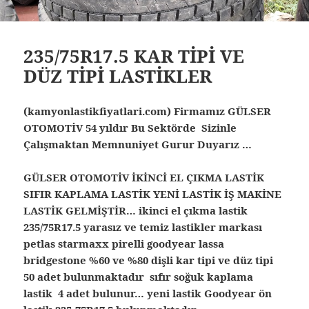
235/75R17.5 KAR TİPİ VE
DÜZ TİPİ LASTİKLER
(kamyonlastikfiyatlari.com) Firmamız GÜLSER
OTOMOTİV 54 yıldır Bu Sektörde Sizinle
Çalışmaktan Memnuniyet Gurur Duyarız …
GÜLSER OTOMOTİV İKİNCİ EL ÇIKMA LASTİK
SIFIR KAPLAMA LASTİK YENİ LASTİK İŞ MAKİNE
LASTİK GELMİŞTİR… ikinci el çıkma lastik
235/75R17.5 yarasız ve temiz lastikler markası
petlas starmaxx pirelli goodyear lassa
bridgestone %60 ve %80 dişli kar tipi ve düz tipi
50 adet bulunmaktadır sıfır soğuk kaplama
lastik 4 adet bulunur… yeni lastik Goodyear ön