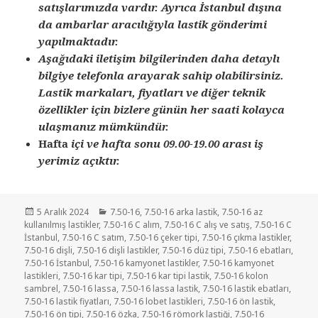
satışlarımızda vardır. Ayrıca İstanbul dışına
da ambarlar aracılığıyla lastik gönderimi
yapılmaktadır.
Aşağıdaki iletişim bilgilerinden daha detaylı
bilgiye telefonla arayarak sahip olabilirsiniz.
Lastik markaları, fiyatları ve diğer teknik
özellikler için bizlere günün her saati kolayca
ulaşmanız mümkündür.
Hafta
içi ve hafta sonu 09.00-19.00 arası iş
yerimiz açıktır.
Yayın
Kategoriler
5 Aralık 2024
7.50-16
,
7.50-16 arka lastik
,
7.50-16 az
tarihi
kullanılmış lastikler
,
7.50-16 C alım
,
7.50-16 C alış ve satış
,
7.50-16 C
İstanbul
,
7.50-16 C satım
,
7.50-16 çeker tipi
,
7.50-16 çıkma lastikler
,
7.50-16 dişli
,
7.50-16 dişli lastikler
,
7.50-16 düz tipi
,
7.50-16 ebatları
,
7.50-16 İstanbul
,
7.50-16 kamyonet lastikler
,
7.50-16 kamyonet
lastikleri
,
7.50-16 kar tipi
,
7.50-16 kar tipi lastik
,
7.50-16 kolon
sambrel
,
7.50-16 lassa
,
7.50-16 lassa lastik
,
7.50-16 lastik ebatları
,
7.50-16 lastik fiyatları
,
7.50-16 lobet lastikleri
,
7.50-16 ön lastik
,
7.50-16 ön tipi
,
7.50-16 özka
,
7.50-16 römork lastiği
,
7.50-16