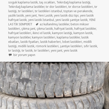
soguk kaplama lastik
,
taş ocakları
,
Tekirdağ kaplama lastiği
,
Tekirdağ kaplama lastikler
,
tır dor lastikleri
,
tır dorse lastikleri
,
tır
lastiği
,
tır lastikleri
,
tır lastikleri istanbul
,
toptan ve perakende
,
yazlık lastik
,
yeni jant
,
Yeni Lastik
,
yeni lastik düz tipi
,
yeni lastik
hafriyat lastik
,
yeni lastik İstanbul
,
yeni lastik şantiye lastik
,
YENİ
Etiketler
LASTİK SEMPERİT
az kullanılmış lastikler
,
beton mikser
lastikleri
,
çıkma jant
,
çıkma lastik
,
hafriyat lastik
,
hafriyat lastikler
,
hafriyat lastikleri
,
ikinci el lastik
,
kamyon lastiği
,
kamyon lastik
,
kamyon lastikler
,
kamyon lastikleri
,
kaplama lastikler
,
lastik
ebatları
,
lastik fiyatları
,
lastik haberleri
,
lobet lastikleri
,
midilli
lastiği
,
midilli lastik
,
römork lastikleri
,
şantiye lastikleri
,
sıfır lastik
,
tır lastiği
,
tır lastik
,
tır lastikleri
,
yeni jant
,
yeni lastik
315/70R22.5 AZ KULLANILMIŞ LASTİKLER için
bir yorum yapın