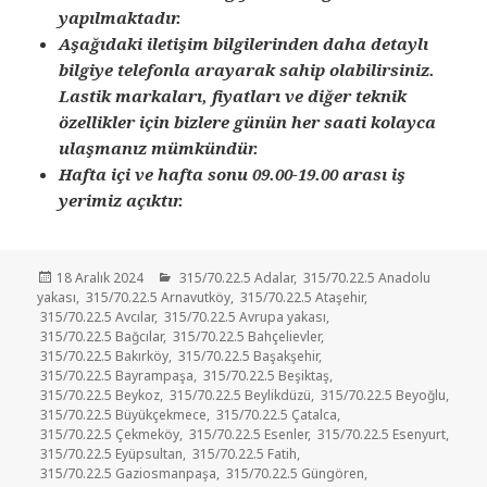
yapılmaktadır.
Aşağıdaki iletişim bilgilerinden daha detaylı
bilgiye telefonla arayarak sahip olabilirsiniz.
Lastik markaları, fiyatları ve diğer teknik
özellikler için bizlere günün her saati kolayca
ulaşmanız mümkündür.
Hafta içi ve hafta sonu 09.00-19.00 arası iş
yerimiz açıktır.
Yayın
Kategoriler
18 Aralık 2024
315/70.22.5 Adalar
,
315/70.22.5 Anadolu
tarihi
yakası
,
315/70.22.5 Arnavutköy
,
315/70.22.5 Ataşehir
,
315/70.22.5 Avcılar
,
315/70.22.5 Avrupa yakası
,
315/70.22.5 Bağcılar
,
315/70.22.5 Bahçelievler
,
315/70.22.5 Bakırköy
,
315/70.22.5 Başakşehir
,
315/70.22.5 Bayrampaşa
,
315/70.22.5 Beşiktaş
,
315/70.22.5 Beykoz
,
315/70.22.5 Beylikdüzü
,
315/70.22.5 Beyoğlu
,
315/70.22.5 Büyükçekmece
,
315/70.22.5 Çatalca
,
315/70.22.5 Çekmeköy
,
315/70.22.5 Esenler
,
315/70.22.5 Esenyurt
,
315/70.22.5 Eyüpsultan
,
315/70.22.5 Fatih
,
315/70.22.5 Gaziosmanpaşa
,
315/70.22.5 Güngören
,