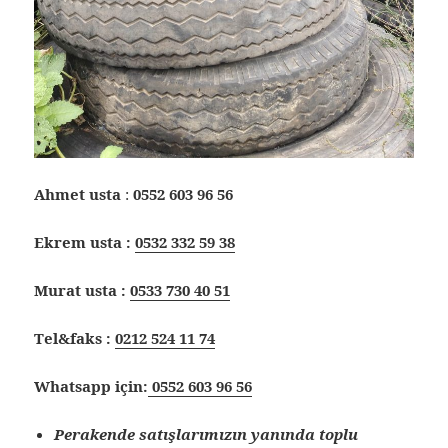
Ahmet usta
:
0552 603 96 56
Ekrem usta :
0532 332 59 38
Murat usta :
0533 730 40 51
Tel&faks :
0212 524 11 74
Whatsapp için:
0552 603 96 56
Perakende satışlarımızın yanında toplu