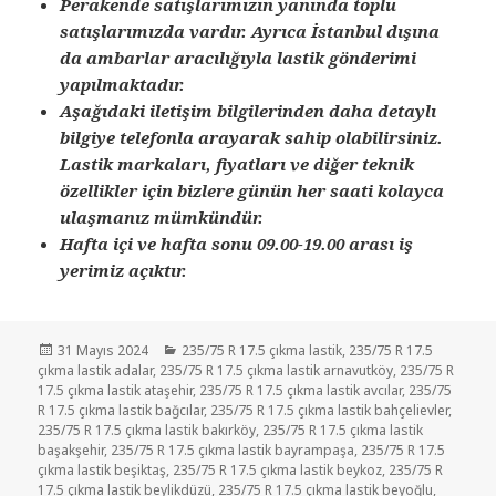
Perakende satışlarımızın yanında toplu
satışlarımızda vardır. Ayrıca İstanbul dışına
da ambarlar aracılığıyla lastik gönderimi
yapılmaktadır.
Aşağıdaki iletişim bilgilerinden daha detaylı
bilgiye telefonla arayarak sahip olabilirsiniz.
Lastik markaları, fiyatları ve diğer teknik
özellikler için bizlere günün her saati kolayca
ulaşmanız mümkündür.
Hafta içi ve hafta sonu 09.00-19.00 arası iş
yerimiz açıktır.
Yayın
Kategoriler
31 Mayıs 2024
235/75 R 17.5 çıkma lastik
,
235/75 R 17.5
tarihi
çıkma lastik adalar
,
235/75 R 17.5 çıkma lastik arnavutköy
,
235/75 R
17.5 çıkma lastik ataşehir
,
235/75 R 17.5 çıkma lastik avcılar
,
235/75
R 17.5 çıkma lastik bağcılar
,
235/75 R 17.5 çıkma lastik bahçelievler
,
235/75 R 17.5 çıkma lastik bakırköy
,
235/75 R 17.5 çıkma lastik
başakşehir
,
235/75 R 17.5 çıkma lastik bayrampaşa
,
235/75 R 17.5
çıkma lastik beşiktaş
,
235/75 R 17.5 çıkma lastik beykoz
,
235/75 R
17.5 çıkma lastik beylikdüzü
,
235/75 R 17.5 çıkma lastik beyoğlu
,