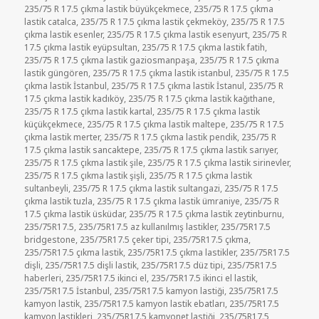
235/75 R 17.5 çıkma lastik büyükçekmece
,
235/75 R 17.5 çıkma
lastik catalca
,
235/75 R 17.5 çıkma lastik çekmeköy
,
235/75 R 17.5
çıkma lastik esenler
,
235/75 R 17.5 çıkma lastik esenyurt
,
235/75 R
17.5 çıkma lastik eyüpsultan
,
235/75 R 17.5 çıkma lastik fatih
,
235/75 R 17.5 çıkma lastik gaziosmanpaşa
,
235/75 R 17.5 çıkma
lastik güngören
,
235/75 R 17.5 çıkma lastik istanbul
,
235/75 R 17.5
çıkma lastik İstanbul
,
235/75 R 17.5 çıkma lastik İstanul
,
235/75 R
17.5 çıkma lastik kadıköy
,
235/75 R 17.5 çıkma lastik kağıthane
,
235/75 R 17.5 çıkma lastik kartal
,
235/75 R 17.5 çıkma lastik
küçükçekmece
,
235/75 R 17.5 çıkma lastik maltepe
,
235/75 R 17.5
çıkma lastik merter
,
235/75 R 17.5 çıkma lastik pendik
,
235/75 R
17.5 çıkma lastik sancaktepe
,
235/75 R 17.5 çıkma lastik sarıyer
,
235/75 R 17.5 çıkma lastik şile
,
235/75 R 17.5 çıkma lastik sirinevler
,
235/75 R 17.5 çıkma lastik şişli
,
235/75 R 17.5 çıkma lastik
sultanbeyli
,
235/75 R 17.5 çıkma lastik sultangazi
,
235/75 R 17.5
çıkma lastik tuzla
,
235/75 R 17.5 çıkma lastik ümraniye
,
235/75 R
17.5 çıkma lastik üsküdar
,
235/75 R 17.5 çıkma lastik zeytinburnu
,
235/75R17.5
,
235/75R17.5 az kullanılmış lastikler
,
235/75R17.5
bridgestone
,
235/75R17.5 çeker tipi
,
235/75R17.5 çıkma
,
235/75R17.5 çıkma lastik
,
235/75R17.5 çıkma lastikler
,
235/75R17.5
dişli
,
235/75R17.5 dişli lastik
,
235/75R17.5 düz tipi
,
235/75R17.5
haberleri
,
235/75R17.5 ikinci el
,
235/75R17.5 ikinci el lastik
,
235/75R17.5 İstanbul
,
235/75R17.5 kamyon lastiği
,
235/75R17.5
kamyon lastik
,
235/75R17.5 kamyon lastik ebatları
,
235/75R17.5
kamyon lastikleri
,
235/75R17.5 kamyonet lastiği
,
235/75R17.5