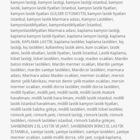
kamyon lastiği
,
kamyon lastigi
,
kamyon lastiği istanbul
,
kamyon
lastik
,
kamyon lastik fiyatlari İstanbul
,
kamyon lastik fiyatları
,
kamyon lastik fiyatları GÜLSER OTOMOTİV
,
kamyon lastik fiyatları
istanbul
,
kamyon lastik Marmara adası
,
Kamyon Lastikleri
,
kamyonlastikfiyatlari
,
kamyonlastikfiyatlari İstanbul
,
kamyonlastikfiyatları Marmara adası
,
kaplama kamyon lastiği
,
kaplama kamyon lastik fiyatlari
,
kaplama lamyon lastiği
,
kaplama
lastik
,
KAPLAMA LASTİK
,
kaplama lastikler
,
kaplama lastikleri
,
kış
lastiği
,
kış lastikleri
,
kullanılmış lastik alımı
,
kum ocakları
,
lastik
alımı
,
lastik ebatları
,
lastik fiyatları
,
lastik İstanbul
,
Lastik Kaplama
,
lobet lastiği
,
lobet lastikleri
,
maden ocağı
,
maden ocakları
,
Mardin
beton mikser lastikleri
,
Mardin mermer ocakları
,
Mardin şantiye
lastikleri
,
mardin santiye lastikleri
,
Mardin tır lastikleri
,
marmara
adası
,
Marmara adası Maden ocakları
,
mermer ocakları
,
mersin
demir çelik fabrikası
,
mersin demir çelik maden ocakları
,
mersin
mermer ocakları
,
midilli dorse lastikler
,
midilli dorse lastikleri
,
midilli fiyatları
,
midilli jant
,
midilli lastik
,
midilli lastik Atatürk
havalimanı
,
midilli lastik hava limanı
,
midilli lastik istanbul
,
midilli
lastik İstanbul havalimanı
,
midilli lastik kamyon lastik fiyatları
,
midilli lastik Sabiha gökçe
,
midilli lastikleri
,
midilli lobet lastikler
,
römork jant
,
römork jantı
,
römork lastiği
,
römork lastik
,
römork
lastikleri
,
römork lastikleri istanbul
,
römork Sabiha gökçen
,
SAHİBİNDEN 2 EL LASTİK VE JANT
,
SAHİBİNDEN İKİNCİ EL LASTİK
İSTANBUL
,
santiye lastik
,
şantiye lastikleri
,
santiye lastikleri
,
şantiye
mermer ocakları
,
satılık midilli dorse
,
sıfır jant
,
soğuk kaplama
,