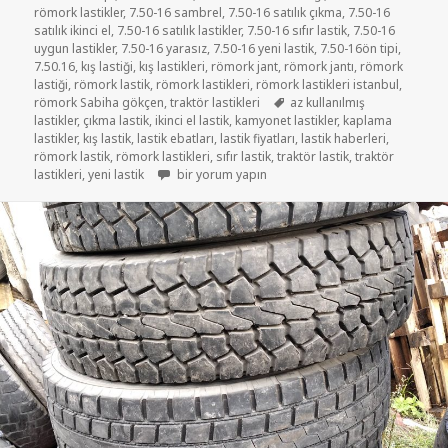
römork lastikler
,
7.50-16 sambrel
,
7.50-16 satılık çıkma
,
7.50-16
satılık ikinci el
,
7.50-16 satılık lastikler
,
7.50-16 sıfır lastik
,
7.50-16
uygun lastikler
,
7.50-16 yarasız
,
7.50-16 yeni lastik
,
7.50-16ön tipi
,
7.50.16
,
kış lastiği
,
kış lastikleri
,
römork jant
,
römork jantı
,
römork
lastiği
,
römork lastik
,
römork lastikleri
,
römork lastikleri istanbul
,
Etiketler
römork Sabiha gökçen
,
traktör lastikleri
az kullanılmış
lastikler
,
çıkma lastik
,
ikinci el lastik
,
kamyonet lastikler
,
kaplama
lastikler
,
kış lastik
,
lastik ebatları
,
lastik fiyatları
,
lastik haberleri
,
römork lastik
,
römork lastikleri
,
sıfır lastik
,
traktör lastik
,
traktör
7-50-16 AZ KULLANILMIŞ LASTİKLER için
lastikleri
,
yeni lastik
bir yorum yapın