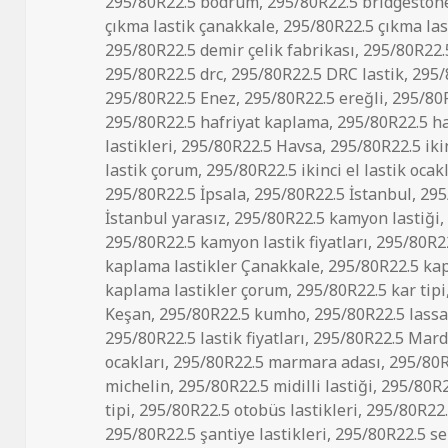
295/80R22.5 bodrum
,
295/80R22.5 bridgeston
çıkma lastik çanakkale
,
295/80R22.5 çıkma la
295/80R22.5 demir çelik fabrikası
,
295/80R22.5
295/80R22.5 drc
,
295/80R22.5 DRC lastik
,
295/
295/80R22.5 Enez
,
295/80R22.5 ereğli
,
295/80R
295/80R22.5 hafriyat kaplama
,
295/80R22.5 ha
lastikleri
,
295/80R22.5 Havsa
,
295/80R22.5 ikin
lastik çorum
,
295/80R22.5 ikinci el lastik ocak
295/80R22.5 İpsala
,
295/80R22.5 İstanbul
,
295
İstanbul yarasız
,
295/80R22.5 kamyon lastiği
295/80R22.5 kamyon lastik fiyatları
,
295/80R22
kaplama lastikler Çanakkale
,
295/80R22.5 kap
kaplama lastikler çorum
,
295/80R22.5 kar tipi
Keşan
,
295/80R22.5 kumho
,
295/80R22.5 lass
295/80R22.5 lastik fiyatları
,
295/80R22.5 Mard
ocakları
,
295/80R22.5 marmara adası
,
295/80R
michelin
,
295/80R22.5 midilli lastiği
,
295/80R22
tipi
,
295/80R22.5 otobüs lastikleri
,
295/80R22.
295/80R22.5 şantiye lastikleri
,
295/80R22.5 s