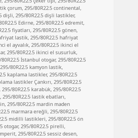
e
,
295/80R22.5 çeker tipi
,
295/80R22.5
stik çorum
,
295/80R22.5 continental
,
 dişli
,
295/80R22.5 dişli lastikler
,
80R22.5 Edirne
,
295/80R22.5 edremit
,
22.5 fiyatları
,
295/80R22.5 gönen
,
friyat lastik
,
295/80R22.5 hafriyat
ci el ayvalık
,
295/80R22.5 ikinci el
lar
,
295/80R22.5 ikinci el susurluk
,
/80R22.5 İstanbul otogar
,
295/80R22.5
,
295/80R22.5 kamyon lastik
,
.5 kaplama lastikler
,
295/80R22.5
lama lastikler Çankırı
,
295/80R22.5
,
295/80R22.5 karabük
,
295/80R22.5
a
,
295/80R22.5 lastik ebatları
,
in
,
295/80R22.5 mardin maden
22.5 marmara ereğli
,
295/80R22.5
.5 midilli lastikleri
,
295/80R22.5 ön
5 otogar
,
295/80R22.5 pirelli
,
emperit
,
295/80R22.5 sessiz desen
,