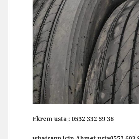
Ekrem usta :
0532 332 59 38
whatsapp için Ahmet usta
0552 603 