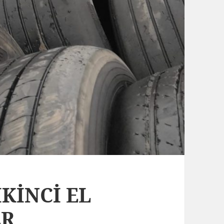
İKİNCİ EL
ER