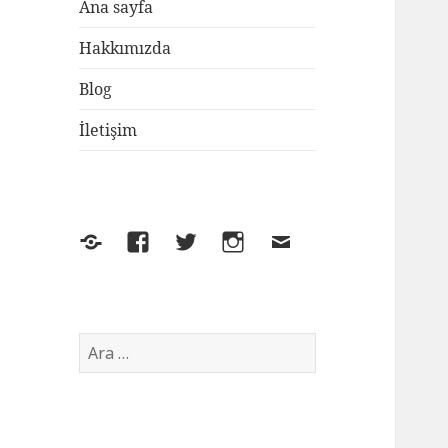
Ana sayfa
Hakkımızda
Blog
İletişim
Yelp
Facebook
Twitter
Instagram
E-
posta
Arama: