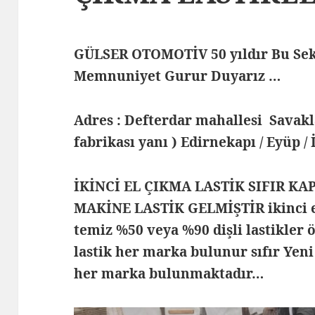
GÜLSER OTOMOTİV 50 yıldır Bu Sek
Memnuniyet Gurur Duyarız …
Adres : Defterdar mahallesi Savak
fabrikası yanı ) Edirnekapı / Eyüp /
İKİNCİ EL ÇIKMA LASTİK SIFIR KA
MAKİNE LASTİK GELMİŞTİR ikinci el
temiz %50 veya %90 dişli lastikler ö
lastik her marka bulunur sıfır Yeni
her marka bulunmaktadır…