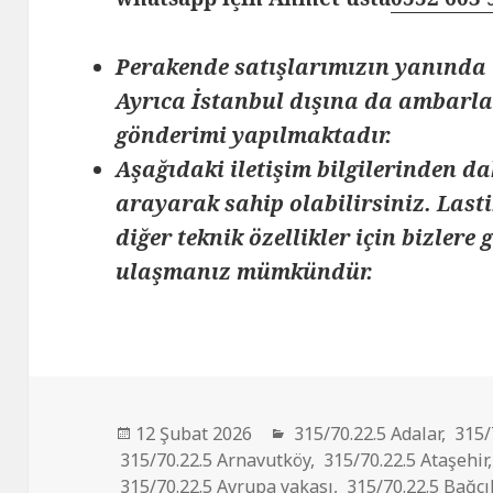
Perakende satışlarımızın yanında 
Ayrıca İstanbul dışına da ambarlar
gönderimi yapılmaktadır.
Aşağıdaki iletişim bilgilerinden da
arayarak sahip olabilirsiniz. Lasti
diğer teknik özellikler için bizlere
ulaşmanız mümkündür.
Yayın
Kategoriler
12 Şubat 2026
315/70.22.5 Adalar
,
315/
tarihi
315/70.22.5 Arnavutköy
,
315/70.22.5 Ataşehir
315/70.22.5 Avrupa yakası
,
315/70.22.5 Bağcı