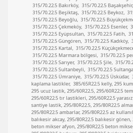
315/70.22.5 Bakırköy
,
315/70.22.5 Başakşehir
315/70.22.5 Beşiktaş
,
315/70.22.5 Beykoz
,
31
315/70.22.5 Beyoğlu
,
315/70.22.5 Büyükçekm
315/70.22.5 Çekmeköy
,
315/70.22.5 Esenler
,
3
315/70.22.5 Eyüpsultan
,
315/70.22.5 Fatih
,
31
315/70.22.5 Güngören
,
315/70.22.5 Kadıköy
,
3
315/70.22.5 Kartal
,
315/70.22.5 Küçükçekmec
315/70.22.5 Marmara bölgesi
,
315/70.22.5 pe
315/70.22.5 Sarıyer
,
315/70.22.5 Şile
,
315/70.2
315/70.22.5 Sultanbeyli
,
315/70.22.5 Sultanga
315/70.22.5 Ümraniye
,
315/70.22.5 Üsküdar
,
kaplama lastikler
,
385/65R22.5 kelly
,
295 ku
295 ucuz lastik
,
295/60R22.5
,
295/60R22.5 temi
295/60R22.5 tır lastikleri
,
295/60R22.5 yarasız
santiye lastik
,
295/80R22.5
,
295/80R22.5 alma
295/80R22.5 ambarlar
,
295/80R22.5 az kullanı
balıkesir akcay
,
295/80R22.5 balıkesir gönen
,
beton mikser afyon
,
295/80R22.5 beton mikser