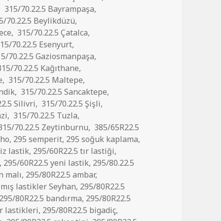
,
315/70.22.5 Bayrampaşa
,
5/70.22.5 Beylikdüzü
,
ece
,
315/70.22.5 Çatalca
,
15/70.22.5 Esenyurt
,
5/70.22.5 Gaziosmanpaşa
,
15/70.22.5 Kağıthane
,
e
,
315/70.22.5 Maltepe
,
ndik
,
315/70.22.5 Sancaktepe
,
2.5 Silivri
,
315/70.22.5 Şişli
,
zi
,
315/70.22.5 Tuzla
,
315/70.22.5 Zeytinburnu
,
385/65R22.5
mho
,
295 semperit
,
295 soğuk kaplama
,
z lastik
,
295/60R22.5 tır lastiği
,
,
295/60R22.5 yeni lastik
,
295/80.22.5
n malı
,
295/80R22.5 ambar
,
lmış lastikler Seyhan
,
295/80R22.5
295/80R22.5 bandırma
,
295/80R22.5
 lastikleri
,
295/80R22.5 bigadiç
,