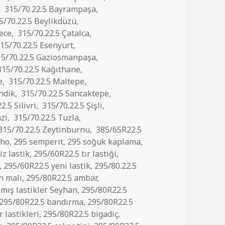
,
315/70.22.5 Bayrampaşa
,
5/70.22.5 Beylikdüzü
,
ece
,
315/70.22.5 Çatalca
,
15/70.22.5 Esenyurt
,
5/70.22.5 Gaziosmanpaşa
,
15/70.22.5 Kağıthane
,
e
,
315/70.22.5 Maltepe
,
ndik
,
315/70.22.5 Sancaktepe
,
2.5 Silivri
,
315/70.22.5 Şişli
,
zi
,
315/70.22.5 Tuzla
,
315/70.22.5 Zeytinburnu
,
385/65R22.5
mho
,
295 semperit
,
295 soğuk kaplama
,
z lastik
,
295/60R22.5 tır lastiği
,
,
295/60R22.5 yeni lastik
,
295/80.22.5
n malı
,
295/80R22.5 ambar
,
lmış lastikler Seyhan
,
295/80R22.5
295/80R22.5 bandırma
,
295/80R22.5
 lastikleri
,
295/80R22.5 bigadiç
,