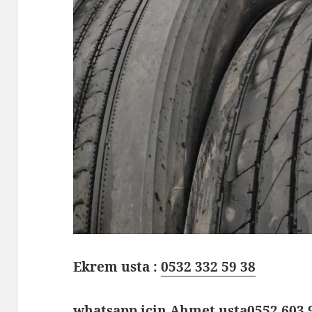
Ekrem usta :
0532 332 59 38
whatsapp için Ahmet usta
0552 603 