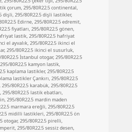
e
,
295/80R22.5 çeker tipi
,
295/80R22.5
stik çorum
,
295/80R22.5 continental
,
 dişli
,
295/80R22.5 dişli lastikler
,
80R22.5 Edirne
,
295/80R22.5 edremit
,
22.5 fiyatları
,
295/80R22.5 gönen
,
friyat lastik
,
295/80R22.5 hafriyat
ci el ayvalık
,
295/80R22.5 ikinci el
lar
,
295/80R22.5 ikinci el susurluk
,
/80R22.5 İstanbul otogar
,
295/80R22.5
,
295/80R22.5 kamyon lastik
,
.5 kaplama lastikler
,
295/80R22.5
lama lastikler Çankırı
,
295/80R22.5
,
295/80R22.5 karabük
,
295/80R22.5
a
,
295/80R22.5 lastik ebatları
,
in
,
295/80R22.5 mardin maden
22.5 marmara ereğli
,
295/80R22.5
.5 midilli lastikleri
,
295/80R22.5 ön
5 otogar
,
295/80R22.5 pirelli
,
emperit
,
295/80R22.5 sessiz desen
,