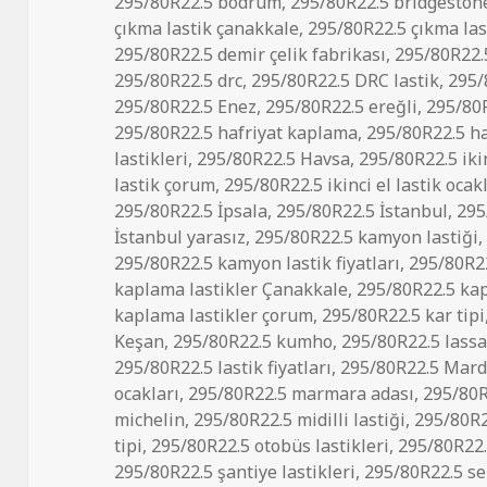
295/80R22.5 bodrum
,
295/80R22.5 bridgeston
çıkma lastik çanakkale
,
295/80R22.5 çıkma la
295/80R22.5 demir çelik fabrikası
,
295/80R22.5
295/80R22.5 drc
,
295/80R22.5 DRC lastik
,
295/
295/80R22.5 Enez
,
295/80R22.5 ereğli
,
295/80R
295/80R22.5 hafriyat kaplama
,
295/80R22.5 ha
lastikleri
,
295/80R22.5 Havsa
,
295/80R22.5 ikin
lastik çorum
,
295/80R22.5 ikinci el lastik ocak
295/80R22.5 İpsala
,
295/80R22.5 İstanbul
,
295
İstanbul yarasız
,
295/80R22.5 kamyon lastiği
295/80R22.5 kamyon lastik fiyatları
,
295/80R22
kaplama lastikler Çanakkale
,
295/80R22.5 kap
kaplama lastikler çorum
,
295/80R22.5 kar tipi
Keşan
,
295/80R22.5 kumho
,
295/80R22.5 lass
295/80R22.5 lastik fiyatları
,
295/80R22.5 Mard
ocakları
,
295/80R22.5 marmara adası
,
295/80R
michelin
,
295/80R22.5 midilli lastiği
,
295/80R22
tipi
,
295/80R22.5 otobüs lastikleri
,
295/80R22.
295/80R22.5 şantiye lastikleri
,
295/80R22.5 s