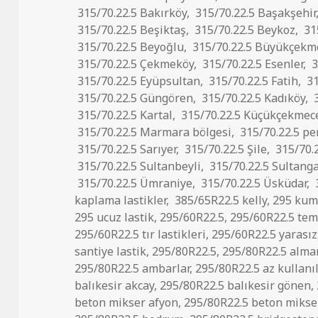
315/70.22.5 Bakırköy
,
315/70.22.5 Başakşehir
315/70.22.5 Beşiktaş
,
315/70.22.5 Beykoz
,
31
315/70.22.5 Beyoğlu
,
315/70.22.5 Büyükçekm
315/70.22.5 Çekmeköy
,
315/70.22.5 Esenler
,
3
315/70.22.5 Eyüpsultan
,
315/70.22.5 Fatih
,
31
315/70.22.5 Güngören
,
315/70.22.5 Kadıköy
,
3
315/70.22.5 Kartal
,
315/70.22.5 Küçükçekmec
315/70.22.5 Marmara bölgesi
,
315/70.22.5 pe
315/70.22.5 Sarıyer
,
315/70.22.5 Şile
,
315/70.2
315/70.22.5 Sultanbeyli
,
315/70.22.5 Sultanga
315/70.22.5 Ümraniye
,
315/70.22.5 Üsküdar
,
kaplama lastikler
,
385/65R22.5 kelly
,
295 ku
295 ucuz lastik
,
295/60R22.5
,
295/60R22.5 temi
295/60R22.5 tır lastikleri
,
295/60R22.5 yarasız
santiye lastik
,
295/80R22.5
,
295/80R22.5 alma
295/80R22.5 ambarlar
,
295/80R22.5 az kullanı
balıkesir akcay
,
295/80R22.5 balıkesir gönen
,
beton mikser afyon
,
295/80R22.5 beton mikser