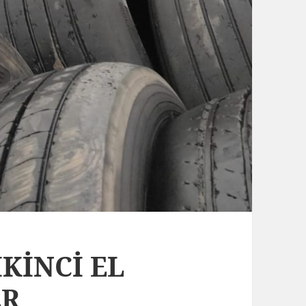
İKİNCİ EL
ER