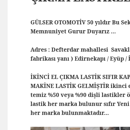
GÜLSER OTOMOTİV 50 yıldır Bu Sek
Memnuniyet Gurur Duyarız …
Adres : Defterdar mahallesi Savak
fabrikası yanı ) Edirnekapı / Eyüp /
İKİNCİ EL ÇIKMA LASTİK SIFIR KA
MAKİNE LASTİK GELMİŞTİR ikinci el
temiz %50 veya %90 dişli lastikler ö
lastik her marka bulunur sıfır Yeni
her marka bulunmaktadır…