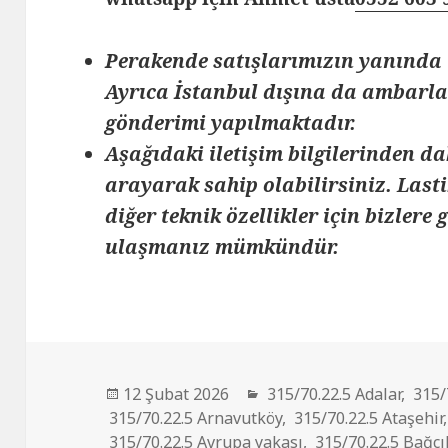
Perakende satışlarımızın yanında 
Ayrıca İstanbul dışına da ambarlar
gönderimi yapılmaktadır.
Aşağıdaki iletişim bilgilerinden da
arayarak sahip olabilirsiniz. Lasti
diğer teknik özellikler için bizlere
ulaşmanız mümkündür.
Yayın
Kategoriler
12 Şubat 2026
315/70.22.5 Adalar
,
315/
tarihi
315/70.22.5 Arnavutköy
,
315/70.22.5 Ataşehir
315/70.22.5 Avrupa yakası
,
315/70.22.5 Bağcı