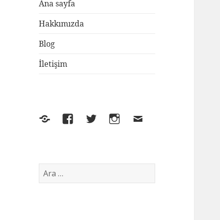
Ana sayfa
Hakkımızda
Blog
İletişim
Yelp
Facebook
Twitter
Instagram
E-
posta
Arama: