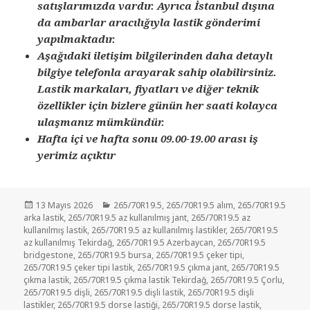
satışlarımızda vardır. Ayrıca İstanbul dışına
da ambarlar aracılığıyla lastik gönderimi
yapılmaktadır.
Aşağıdaki iletişim bilgilerinden daha detaylı
bilgiye telefonla arayarak sahip olabilirsiniz.
Lastik markaları, fiyatları ve diğer teknik
özellikler için bizlere günün her saati kolayca
ulaşmanız mümkündür.
Hafta içi ve hafta sonu 09.00-19.00 arası iş
yerimiz açıktır
Yayın
Kategoriler
13 Mayıs 2026
265/70R19.5
,
265/70R19.5 alım
,
265/70R19.5
tarihi
arka lastik
,
265/70R19.5 az kullanılmış jant
,
265/70R19.5 az
kullanılmış lastik
,
265/70R19.5 az kullanılmış lastikler
,
265/70R19.5
az kullanılmış Tekirdağ
,
265/70R19.5 Azerbaycan
,
265/70R19.5
bridgestone
,
265/70R19.5 bursa
,
265/70R19.5 çeker tipi
,
265/70R19.5 çeker tipi lastik
,
265/70R19.5 çıkma jant
,
265/70R19.5
çıkma lastik
,
265/70R19.5 çıkma lastik Tekirdağ
,
265/70R19.5 Çorlu
,
265/70R19.5 dişli
,
265/70R19.5 dişli lastik
,
265/70R19.5 dişli
lastikler
,
265/70R19.5 dorse lastiği
,
265/70R19.5 dorse lastik
,