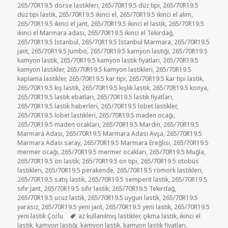
265/70R19.5 dorse lastikleri
,
265/70R19.5 düz tipi
,
265/70R19.5
düz tipi lastik
,
265/70R19.5 ikinci el
,
265/70R19.5 ikinci el alım
,
265/70R19.5 ikinci el jant
,
265/70R19.5 ikinci el lastik
,
265/70R19.5
ikinci el Marmara adası
,
265/70R19.5 ikinci el Tekirdağ
,
265/70R19.5 İstanbul
,
265/70R19.5 İstanbul Marmara
,
265/70R19.5
jant
,
265/70R19.5 Jumbo
,
265/70R19.5 kamyon lastiği
,
265/70R19.5
kamyon lastik
,
265/70R19.5 kamyon lastik fiyatları
,
265/70R19.5
kamyon lastikler
,
265/70R19.5 kamyon lastikleri
,
265/70R19.5
kaplama lastikler
,
265/70R19.5 kar tipi
,
265/70R19.5 kar tipi lastik
,
265/70R19.5 kış lastik
,
265/70R19.5 kışlık lastik
,
265/70R19.5 konya
,
265/70R19.5 lastik ebatları
,
265/70R19.5 lastik fiyatları
,
265/70R19.5 lastik haberleri
,
265/70R19.5 lobet lastikler
,
265/70R19.5 lobet lastikleri
,
265/70R19.5 maden ocağı
,
265/70R19.5 maden ocakları
,
265/70R19.5 Mardin
,
265/70R19.5
Marmara Adası
,
265/70R19.5 Marmara Adası Avşa
,
265/70R19.5
Marmara Adası saray
,
265/70R19.5 Marmara Ereğlisi
,
265/70R19.5
mermer ocağı
,
265/70R19.5 mermer ocakları
,
265/70R19.5 Muğla
,
265/70R19.5 ön lastik
,
265/70R19.5 ön tipi
,
265/70R19.5 otobüs
lastikleri
,
265/70R19.5 perakende
,
265/70R19.5 römork lastikleri
,
265/70R19.5 satış lastik
,
265/70R19.5 semperit lastik
,
265/70R19.5
sıfır jant
,
265/70R19.5 sıfır lastik
,
265/70R19.5 Tekirdağ
,
265/70R19.5 ucuz lastik
,
265/70R19.5 uygun lastik
,
265/70R19.5
yarasız
,
265/70R19.5 yeni jant
,
265/70R19.5 yeni lastik
,
265/70R19.5
Etiketler
yeni lastik Çorlu
az kullanılmış lastikler
,
çıkma lastik
,
ikinci el
lastik
,
kamyon lastiği
,
kamyon lastik
,
kamyon lastik fiyatları
,