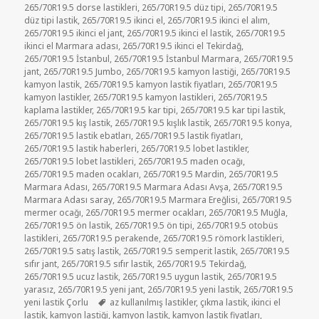
265/70R19.5 dorse lastikleri
,
265/70R19.5 düz tipi
,
265/70R19.5
düz tipi lastik
,
265/70R19.5 ikinci el
,
265/70R19.5 ikinci el alım
,
265/70R19.5 ikinci el jant
,
265/70R19.5 ikinci el lastik
,
265/70R19.5
ikinci el Marmara adası
,
265/70R19.5 ikinci el Tekirdağ
,
265/70R19.5 İstanbul
,
265/70R19.5 İstanbul Marmara
,
265/70R19.5
jant
,
265/70R19.5 Jumbo
,
265/70R19.5 kamyon lastiği
,
265/70R19.5
kamyon lastik
,
265/70R19.5 kamyon lastik fiyatları
,
265/70R19.5
kamyon lastikler
,
265/70R19.5 kamyon lastikleri
,
265/70R19.5
kaplama lastikler
,
265/70R19.5 kar tipi
,
265/70R19.5 kar tipi lastik
,
265/70R19.5 kış lastik
,
265/70R19.5 kışlık lastik
,
265/70R19.5 konya
,
265/70R19.5 lastik ebatları
,
265/70R19.5 lastik fiyatları
,
265/70R19.5 lastik haberleri
,
265/70R19.5 lobet lastikler
,
265/70R19.5 lobet lastikleri
,
265/70R19.5 maden ocağı
,
265/70R19.5 maden ocakları
,
265/70R19.5 Mardin
,
265/70R19.5
Marmara Adası
,
265/70R19.5 Marmara Adası Avşa
,
265/70R19.5
Marmara Adası saray
,
265/70R19.5 Marmara Ereğlisi
,
265/70R19.5
mermer ocağı
,
265/70R19.5 mermer ocakları
,
265/70R19.5 Muğla
,
265/70R19.5 ön lastik
,
265/70R19.5 ön tipi
,
265/70R19.5 otobüs
lastikleri
,
265/70R19.5 perakende
,
265/70R19.5 römork lastikleri
,
265/70R19.5 satış lastik
,
265/70R19.5 semperit lastik
,
265/70R19.5
sıfır jant
,
265/70R19.5 sıfır lastik
,
265/70R19.5 Tekirdağ
,
265/70R19.5 ucuz lastik
,
265/70R19.5 uygun lastik
,
265/70R19.5
yarasız
,
265/70R19.5 yeni jant
,
265/70R19.5 yeni lastik
,
265/70R19.5
Etiketler
yeni lastik Çorlu
az kullanılmış lastikler
,
çıkma lastik
,
ikinci el
lastik
,
kamyon lastiği
,
kamyon lastik
,
kamyon lastik fiyatları
,