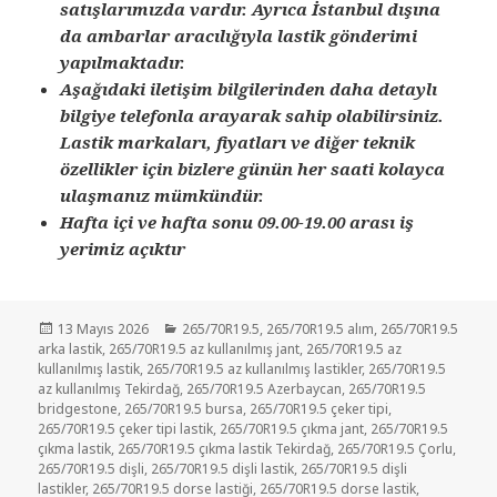
satışlarımızda vardır. Ayrıca İstanbul dışına
da ambarlar aracılığıyla lastik gönderimi
yapılmaktadır.
Aşağıdaki iletişim bilgilerinden daha detaylı
bilgiye telefonla arayarak sahip olabilirsiniz.
Lastik markaları, fiyatları ve diğer teknik
özellikler için bizlere günün her saati kolayca
ulaşmanız mümkündür.
Hafta içi ve hafta sonu 09.00-19.00 arası iş
yerimiz açıktır
Yayın
Kategoriler
13 Mayıs 2026
265/70R19.5
,
265/70R19.5 alım
,
265/70R19.5
tarihi
arka lastik
,
265/70R19.5 az kullanılmış jant
,
265/70R19.5 az
kullanılmış lastik
,
265/70R19.5 az kullanılmış lastikler
,
265/70R19.5
az kullanılmış Tekirdağ
,
265/70R19.5 Azerbaycan
,
265/70R19.5
bridgestone
,
265/70R19.5 bursa
,
265/70R19.5 çeker tipi
,
265/70R19.5 çeker tipi lastik
,
265/70R19.5 çıkma jant
,
265/70R19.5
çıkma lastik
,
265/70R19.5 çıkma lastik Tekirdağ
,
265/70R19.5 Çorlu
,
265/70R19.5 dişli
,
265/70R19.5 dişli lastik
,
265/70R19.5 dişli
lastikler
,
265/70R19.5 dorse lastiği
,
265/70R19.5 dorse lastik
,