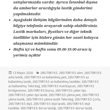
satışlarımızda vardır. Ayrıca İstanbul dışına
da ambarlar aracılığıyla lastik gönderimi
yapılmaktadır.
Aşağıdaki iletişim bilgilerinden daha detaylı
bilgiye telefonla arayarak sahip olabilirsiniz.
Lastik markaları, fiyatları ve diğer teknik
özellikler için bizlere günün her saati kolayca
ulaşmanız mümkündür.
Hafta içi ve hafta sonu 09.00-19.00 arası iş
yerimiz açıktır
Yayın
Kategoriler
13 Mayıs 2026
265/70R19.5
,
265/70R19.5 alım
,
265/70R19.5
tarihi
arka lastik
,
265/70R19.5 az kullanılmış jant
,
265/70R19.5 az
kullanılmış lastik
,
265/70R19.5 az kullanılmış lastikler
,
265/70R19.5
az kullanılmış Tekirdağ
,
265/70R19.5 Azerbaycan
,
265/70R19.5
bridgestone
,
265/70R19.5 bursa
,
265/70R19.5 çeker tipi
,
265/70R19.5 çeker tipi lastik
,
265/70R19.5 çıkma jant
,
265/70R19.5
çıkma lastik
,
265/70R19.5 çıkma lastik Tekirdağ
,
265/70R19.5 Çorlu
,
265/70R19.5 dişli
,
265/70R19.5 dişli lastik
,
265/70R19.5 dişli
lastikler
,
265/70R19.5 dorse lastiği
,
265/70R19.5 dorse lastik
,