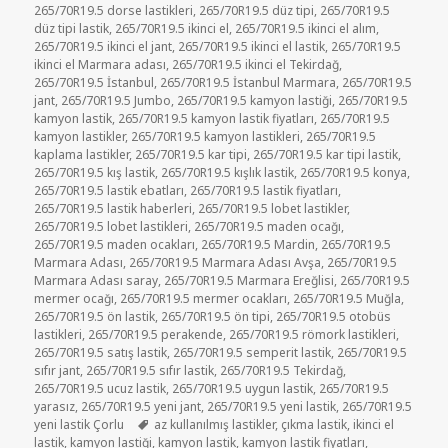
265/70R19.5 dorse lastikleri
,
265/70R19.5 düz tipi
,
265/70R19.5
düz tipi lastik
,
265/70R19.5 ikinci el
,
265/70R19.5 ikinci el alım
,
265/70R19.5 ikinci el jant
,
265/70R19.5 ikinci el lastik
,
265/70R19.5
ikinci el Marmara adası
,
265/70R19.5 ikinci el Tekirdağ
,
265/70R19.5 İstanbul
,
265/70R19.5 İstanbul Marmara
,
265/70R19.5
jant
,
265/70R19.5 Jumbo
,
265/70R19.5 kamyon lastiği
,
265/70R19.5
kamyon lastik
,
265/70R19.5 kamyon lastik fiyatları
,
265/70R19.5
kamyon lastikler
,
265/70R19.5 kamyon lastikleri
,
265/70R19.5
kaplama lastikler
,
265/70R19.5 kar tipi
,
265/70R19.5 kar tipi lastik
,
265/70R19.5 kış lastik
,
265/70R19.5 kışlık lastik
,
265/70R19.5 konya
,
265/70R19.5 lastik ebatları
,
265/70R19.5 lastik fiyatları
,
265/70R19.5 lastik haberleri
,
265/70R19.5 lobet lastikler
,
265/70R19.5 lobet lastikleri
,
265/70R19.5 maden ocağı
,
265/70R19.5 maden ocakları
,
265/70R19.5 Mardin
,
265/70R19.5
Marmara Adası
,
265/70R19.5 Marmara Adası Avşa
,
265/70R19.5
Marmara Adası saray
,
265/70R19.5 Marmara Ereğlisi
,
265/70R19.5
mermer ocağı
,
265/70R19.5 mermer ocakları
,
265/70R19.5 Muğla
,
265/70R19.5 ön lastik
,
265/70R19.5 ön tipi
,
265/70R19.5 otobüs
lastikleri
,
265/70R19.5 perakende
,
265/70R19.5 römork lastikleri
,
265/70R19.5 satış lastik
,
265/70R19.5 semperit lastik
,
265/70R19.5
sıfır jant
,
265/70R19.5 sıfır lastik
,
265/70R19.5 Tekirdağ
,
265/70R19.5 ucuz lastik
,
265/70R19.5 uygun lastik
,
265/70R19.5
yarasız
,
265/70R19.5 yeni jant
,
265/70R19.5 yeni lastik
,
265/70R19.5
Etiketler
yeni lastik Çorlu
az kullanılmış lastikler
,
çıkma lastik
,
ikinci el
lastik
,
kamyon lastiği
,
kamyon lastik
,
kamyon lastik fiyatları
,