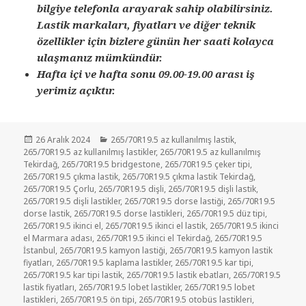
bilgiye telefonla arayarak sahip olabilirsiniz.
Lastik markaları, fiyatları ve diğer teknik
özellikler için bizlere günün her saati kolayca
ulaşmanız mümkündür.
Hafta içi ve hafta sonu 09.00-19.00 arası iş
yerimiz açıktır.
Yayın
Kategoriler
26 Aralık 2024
265/70R19.5 az kullanılmış lastik
,
tarihi
265/70R19.5 az kullanılmış lastikler
,
265/70R19.5 az kullanılmış
Tekirdağ
,
265/70R19.5 bridgestone
,
265/70R19.5 çeker tipi
,
265/70R19.5 çıkma lastik
,
265/70R19.5 çıkma lastik Tekirdağ
,
265/70R19.5 Çorlu
,
265/70R19.5 dişli
,
265/70R19.5 dişli lastik
,
265/70R19.5 dişli lastikler
,
265/70R19.5 dorse lastiği
,
265/70R19.5
dorse lastik
,
265/70R19.5 dorse lastikleri
,
265/70R19.5 düz tipi
,
265/70R19.5 ikinci el
,
265/70R19.5 ikinci el lastik
,
265/70R19.5 ikinci
el Marmara adası
,
265/70R19.5 ikinci el Tekirdağ
,
265/70R19.5
İstanbul
,
265/70R19.5 kamyon lastiği
,
265/70R19.5 kamyon lastik
fiyatları
,
265/70R19.5 kaplama lastikler
,
265/70R19.5 kar tipi
,
265/70R19.5 kar tipi lastik
,
265/70R19.5 lastik ebatları
,
265/70R19.5
lastik fiyatları
,
265/70R19.5 lobet lastikler
,
265/70R19.5 lobet
lastikleri
,
265/70R19.5 ön tipi
,
265/70R19.5 otobüs lastikleri
,