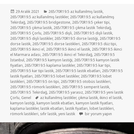
Yayın
Kategoriler
29 Aralık 2021
265/70R19.5 az kullanılmış lastik
,
tarihi
265/70R19.5 az kullanılmış lastikler
,
265/70R19.5 az kullanılmış
Tekirdağ
,
265/70R19.5 bridgestone
,
265/70R19.5 çeker tipi
,
265/70R19.5 çıkma lastik
,
265/70R19.5 çıkma lastik Tekirdağ
,
265/70R19.5 Çorlu
,
265/70R19.5 dişli
,
265/70R19.5 dişli lastik
,
265/70R19.5 dişli lastikler
,
265/70R19.5 dorse lastiği
,
265/70R19.5
dorse lastik
,
265/70R19.5 dorse lastikleri
,
265/70R19.5 düz tipi
,
265/70R19.5 ikinci el
,
265/70R19.5 ikinci el lastik
,
265/70R19.5 ikinci
el Marmara adası
,
265/70R19.5 ikinci el Tekirdağ
,
265/70R19.5
İstanbul
,
265/70R19.5 kamyon lastiği
,
265/70R19.5 kamyon lastik
fiyatları
,
265/70R19.5 kaplama lastikler
,
265/70R19.5 kar tipi
,
265/70R19.5 kar tipi lastik
,
265/70R19.5 lastik ebatları
,
265/70R19.5
lastik fiyatları
,
265/70R19.5 lobet lastikler
,
265/70R19.5 lobet
lastikleri
,
265/70R19.5 ön tipi
,
265/70R19.5 otobüs lastikleri
,
265/70R19.5 römork lastikleri
,
265/70R19.5 semperit lastik
,
265/70R19.5 Tekirdağ
,
265/70R19.5 yarasız
,
265/70R19.5 yeni lastik
Etiketler
Çorlu
,
Genel
az kullanılmış lastikler
,
çıkma lastik
,
ikinci el lastik
,
kamyon lastiği
,
kamyon lastik ebatları
,
kamyon lastik fiyatları
,
kaplama lastikler
,
lastik ebatları
,
lastik fiyatları
,
lobet lastikleri
,
265/70R19.5 AZ KULLANILMIŞ 
römork lastikleri
,
sıfır lastik
,
yeni lastik
bir yorum yapın