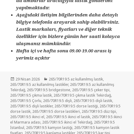
da ambarlar aracılığıyla lastik gönderimi
yapılmaktadır.
Aşağıdaki iletişim bilgilerinden daha detaylı
bilgiye telefonla arayarak sahip olabilirsiniz.
Lastik markaları, fiyatları ve diğer teknik
özellikler için bizlere günün her saati kolayca
ulaşmanız mümkündür.
Hafta içi ve hafta sonu 09.00-19.00 arası iş
yerimiz açıktır
Yayın
Kategoriler
29 Nisan 2026
265/70R19.5 az kullanılmış lastik
,
tarihi
265/70R19.5 az kullanılmış lastikler
,
265/70R19.5 az kullanılmış
Tekirdağ
,
265/70R19.5 bridgestone
,
265/70R19.5 çeker tipi
,
265/70R19.5 çıkma lastik
,
265/70R19.5 çıkma lastik Tekirdağ
,
265/70R19.5 Çorlu
,
265/70R19.5 dişli
,
265/70R19.5 dişli lastik
,
265/70R19.5 dişli lastikler
,
265/70R19.5 dorse lastiği
,
265/70R19.5
dorse lastik
,
265/70R19.5 dorse lastikleri
,
265/70R19.5 düz tipi
,
265/70R19.5 ikinci el
,
265/70R19.5 ikinci el lastik
,
265/70R19.5 ikinci
el Marmara adası
,
265/70R19.5 ikinci el Tekirdağ
,
265/70R19.5
İstanbul
,
265/70R19.5 kamyon lastiği
,
265/70R19.5 kamyon lastik
fiyatları
,
265/70R19.5 kaplama lastikler
,
265/70R19.5 kar tipi
,