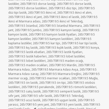
lastikler
,
265/70R19.5 dorse lastiği
,
265/70R19.5 dorse lastik
,
265/70R19.5 dorse lastikleri
,
265/70R19.5 düz tipi
,
265/70R19.5
düz tipi lastik
,
265/70R19.5 ikinci el
,
265/70R19.5 ikinci el alım
,
265/70R19.5 ikinci el jant
,
265/70R19.5 ikinci el lastik
,
265/70R19.5
ikinci el Marmara adası
,
265/70R19.5 ikinci el Tekirdağ
,
265/70R19.5 İstanbul
,
265/70R19.5 İstanbul Marmara
,
265/70R19.5
jant
,
265/70R19.5 Jumbo
,
265/70R19.5 kamyon lastiği
,
265/70R19.5
kamyon lastik
,
265/70R19.5 kamyon lastik fiyatları
,
265/70R19.5
kamyon lastikler
,
265/70R19.5 kamyon lastikleri
,
265/70R19.5
kaplama lastikler
,
265/70R19.5 kar tipi
,
265/70R19.5 kar tipi lastik
,
265/70R19.5 kış lastik
,
265/70R19.5 kışlık lastik
,
265/70R19.5 konya
,
265/70R19.5 lastik ebatları
,
265/70R19.5 lastik fiyatları
,
265/70R19.5 lastik haberleri
,
265/70R19.5 lobet lastikler
,
265/70R19.5 lobet lastikleri
,
265/70R19.5 maden ocağı
,
265/70R19.5 maden ocakları
,
265/70R19.5 Mardin
,
265/70R19.5
Marmara Adası
,
265/70R19.5 Marmara Adası Avşa
,
265/70R19.5
Marmara Adası saray
,
265/70R19.5 Marmara Ereğlisi
,
265/70R19.5
mermer ocağı
,
265/70R19.5 mermer ocakları
,
265/70R19.5 Muğla
,
265/70R19.5 ön lastik
,
265/70R19.5 ön tipi
,
265/70R19.5 otobüs
lastikleri
,
265/70R19.5 perakende
,
265/70R19.5 römork lastikleri
,
265/70R19.5 satış lastik
,
265/70R19.5 semperit lastik
,
265/70R19.5
sıfır jant
,
265/70R19.5 sıfır lastik
,
265/70R19.5 Tekirdağ
,
265/70R19.5 ucuz lastik
,
265/70R19.5 uygun lastik
,
265/70R19.5
yarasız
,
265/70R19.5 yeni jant
,
265/70R19.5 yeni lastik
,
265/70R19.5
Etiketler
yeni lastik Çorlu
az kullanılmış lastikler
,
çıkma lastik
,
ikinci el