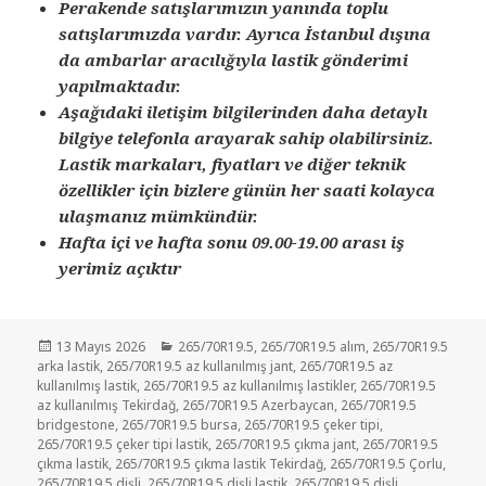
Perakende satışlarımızın yanında toplu
satışlarımızda vardır. Ayrıca İstanbul dışına
da ambarlar aracılığıyla lastik gönderimi
yapılmaktadır.
Aşağıdaki iletişim bilgilerinden daha detaylı
bilgiye telefonla arayarak sahip olabilirsiniz.
Lastik markaları, fiyatları ve diğer teknik
özellikler için bizlere günün her saati kolayca
ulaşmanız mümkündür.
Hafta içi ve hafta sonu 09.00-19.00 arası iş
yerimiz açıktır
Yayın
Kategoriler
13 Mayıs 2026
265/70R19.5
,
265/70R19.5 alım
,
265/70R19.5
tarihi
arka lastik
,
265/70R19.5 az kullanılmış jant
,
265/70R19.5 az
kullanılmış lastik
,
265/70R19.5 az kullanılmış lastikler
,
265/70R19.5
az kullanılmış Tekirdağ
,
265/70R19.5 Azerbaycan
,
265/70R19.5
bridgestone
,
265/70R19.5 bursa
,
265/70R19.5 çeker tipi
,
265/70R19.5 çeker tipi lastik
,
265/70R19.5 çıkma jant
,
265/70R19.5
çıkma lastik
,
265/70R19.5 çıkma lastik Tekirdağ
,
265/70R19.5 Çorlu
,
265/70R19.5 dişli
,
265/70R19.5 dişli lastik
,
265/70R19.5 dişli