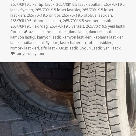
265/70R19.5 kar tipi lastik
,
265/70R19.5 lastik ebatları
,
265/70R19.5
lastik fiyatları
,
265/70R19.5 lobet lastikler
,
265/70R19.5 lobet
lastikleri
,
265/70R19.5 ön tipi
,
265/70R19.5 otobüs lastikleri
,
265/70R19.5 römork lastikleri
,
265/70R19.5 semperit lastik
,
265/70R19.5 Tekirdağ
,
265/70R19.5 yarasız
,
265/70R19.5 yeni lastik
Etiketler
Çorlu
az kullanılmış lastikler
,
çıkma lastik
,
ikinci el lastik
,
kamyon lastiği
,
kamyon lastik
,
kamyon lastikleri
,
kaplama lastikler
,
lastik ebatları
,
lastik fiyatları
,
lastik haberleri
,
lobet lastikleri
,
römork lastikleri
,
sıfır lastik
,
Ucuz lastik
,
Uygun Lastik
,
yeni lastik
265/70R19.5 İKİNCİ EL ÇIKMA LOBET LASTİKLER için
bir yorum yapın