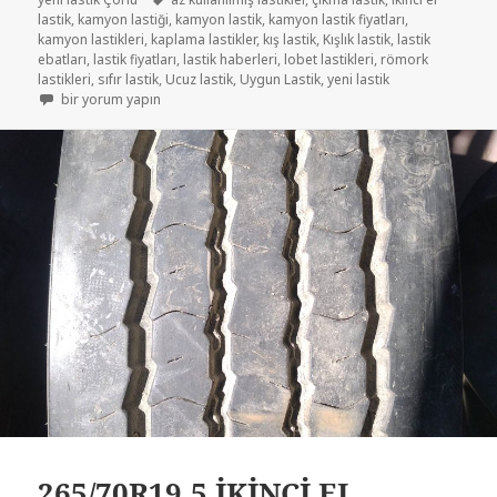
lastik
,
kamyon lastiği
,
kamyon lastik
,
kamyon lastik fiyatları
,
kamyon lastikleri
,
kaplama lastikler
,
kış lastik
,
Kışlık lastik
,
lastik
ebatları
,
lastik fiyatları
,
lastik haberleri
,
lobet lastikleri
,
römork
lastikleri
,
sıfır lastik
,
Ucuz lastik
,
Uygun Lastik
,
yeni lastik
LOBET LASTİK 265/70R19.5 ÇIKMA LASTİK için
bir yorum yapın
265/70R19.5 İKİNCİ EL