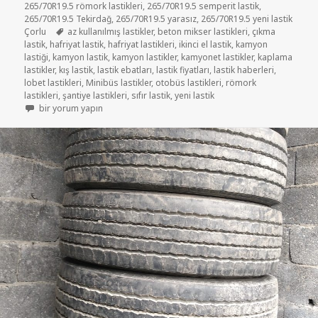
265/70R19.5 römork lastikleri
,
265/70R19.5 semperit lastik
,
265/70R19.5 Tekirdağ
,
265/70R19.5 yarasız
,
265/70R19.5 yeni lastik
Etiketler
Çorlu
az kullanılmış lastikler
,
beton mikser lastikleri
,
çıkma
lastik
,
hafriyat lastik
,
hafriyat lastikleri
,
ikinci el lastik
,
kamyon
lastiği
,
kamyon lastik
,
kamyon lastikler
,
kamyonet lastikler
,
kaplama
lastikler
,
kış lastik
,
lastik ebatları
,
lastik fiyatları
,
lastik haberleri
,
lobet lastikleri
,
Minibüs lastikler
,
otobüs lastikleri
,
römork
lastikleri
,
şantiye lastikleri
,
sıfır lastik
,
yeni lastik
265/70R19.5 RÖMORK VE LOBET LASTİKLER için
bir yorum yapın