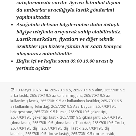
satışlarımızda vardır. Ayrıca İstanbul dışına
da ambarlar aracılığıyla lastik gönderimi
yapılmaktadır.
Aşağıdaki iletişim bilgilerinden daha detaylı
bilgiye telefonla arayarak sahip olabilirsiniz.
Lastik markaları, fiyatları ve diğer teknik
özellikler için bizlere günün her saati kolayca
ulaşmanız mümkündür.
Hafta içi ve hafta sonu 09.00-19.00 arası iş
yerimiz açıktır
Yayın
Kategoriler
13 Mayıs 2026
265/70R19.5
,
265/70R19.5 alım
,
265/70R19.5
tarihi
arka lastik
,
265/70R19.5 az kullanılmış jant
,
265/70R19.5 az
kullanılmış lastik
,
265/70R19.5 az kullanılmış lastikler
,
265/70R19.5
az kullanılmış Tekirdağ
,
265/70R19.5 Azerbaycan
,
265/70R19.5
bridgestone
,
265/70R19.5 bursa
,
265/70R19.5 çeker tipi
,
265/70R19.5 çeker tipi lastik
,
265/70R19.5 çıkma jant
,
265/70R19.5
çıkma lastik
,
265/70R19.5 çıkma lastik Tekirdağ
,
265/70R19.5 Çorlu
,
265/70R19.5 dişli
,
265/70R19.5 dişli lastik
,
265/70R19.5 dişli
lastikler
,
265/70R19.5 dorse lastiği
,
265/70R19.5 dorse lastik
,