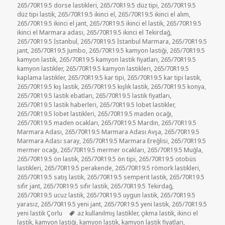
265/70R19.5 dorse lastikleri
,
265/70R19.5 düz tipi
,
265/70R19.5
düz tipi lastik
,
265/70R19.5 ikinci el
,
265/70R19.5 ikinci el alım
,
265/70R19.5 ikinci el jant
,
265/70R19.5 ikinci el lastik
,
265/70R19.5
ikinci el Marmara adası
,
265/70R19.5 ikinci el Tekirdağ
,
265/70R19.5 İstanbul
,
265/70R19.5 İstanbul Marmara
,
265/70R19.5
jant
,
265/70R19.5 Jumbo
,
265/70R19.5 kamyon lastiği
,
265/70R19.5
kamyon lastik
,
265/70R19.5 kamyon lastik fiyatları
,
265/70R19.5
kamyon lastikler
,
265/70R19.5 kamyon lastikleri
,
265/70R19.5
kaplama lastikler
,
265/70R19.5 kar tipi
,
265/70R19.5 kar tipi lastik
,
265/70R19.5 kış lastik
,
265/70R19.5 kışlık lastik
,
265/70R19.5 konya
,
265/70R19.5 lastik ebatları
,
265/70R19.5 lastik fiyatları
,
265/70R19.5 lastik haberleri
,
265/70R19.5 lobet lastikler
,
265/70R19.5 lobet lastikleri
,
265/70R19.5 maden ocağı
,
265/70R19.5 maden ocakları
,
265/70R19.5 Mardin
,
265/70R19.5
Marmara Adası
,
265/70R19.5 Marmara Adası Avşa
,
265/70R19.5
Marmara Adası saray
,
265/70R19.5 Marmara Ereğlisi
,
265/70R19.5
mermer ocağı
,
265/70R19.5 mermer ocakları
,
265/70R19.5 Muğla
,
265/70R19.5 ön lastik
,
265/70R19.5 ön tipi
,
265/70R19.5 otobüs
lastikleri
,
265/70R19.5 perakende
,
265/70R19.5 römork lastikleri
,
265/70R19.5 satış lastik
,
265/70R19.5 semperit lastik
,
265/70R19.5
sıfır jant
,
265/70R19.5 sıfır lastik
,
265/70R19.5 Tekirdağ
,
265/70R19.5 ucuz lastik
,
265/70R19.5 uygun lastik
,
265/70R19.5
yarasız
,
265/70R19.5 yeni jant
,
265/70R19.5 yeni lastik
,
265/70R19.5
Etiketler
yeni lastik Çorlu
az kullanılmış lastikler
,
çıkma lastik
,
ikinci el
lastik
,
kamyon lastiği
,
kamyon lastik
,
kamyon lastik fiyatları
,