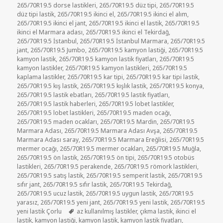
265/70R19.5 dorse lastikleri
,
265/70R19.5 düz tipi
,
265/70R19.5
düz tipi lastik
,
265/70R19.5 ikinci el
,
265/70R19.5 ikinci el alım
,
265/70R19.5 ikinci el jant
,
265/70R19.5 ikinci el lastik
,
265/70R19.5
ikinci el Marmara adası
,
265/70R19.5 ikinci el Tekirdağ
,
265/70R19.5 İstanbul
,
265/70R19.5 İstanbul Marmara
,
265/70R19.5
jant
,
265/70R19.5 Jumbo
,
265/70R19.5 kamyon lastiği
,
265/70R19.5
kamyon lastik
,
265/70R19.5 kamyon lastik fiyatları
,
265/70R19.5
kamyon lastikler
,
265/70R19.5 kamyon lastikleri
,
265/70R19.5
kaplama lastikler
,
265/70R19.5 kar tipi
,
265/70R19.5 kar tipi lastik
,
265/70R19.5 kış lastik
,
265/70R19.5 kışlık lastik
,
265/70R19.5 konya
,
265/70R19.5 lastik ebatları
,
265/70R19.5 lastik fiyatları
,
265/70R19.5 lastik haberleri
,
265/70R19.5 lobet lastikler
,
265/70R19.5 lobet lastikleri
,
265/70R19.5 maden ocağı
,
265/70R19.5 maden ocakları
,
265/70R19.5 Mardin
,
265/70R19.5
Marmara Adası
,
265/70R19.5 Marmara Adası Avşa
,
265/70R19.5
Marmara Adası saray
,
265/70R19.5 Marmara Ereğlisi
,
265/70R19.5
mermer ocağı
,
265/70R19.5 mermer ocakları
,
265/70R19.5 Muğla
,
265/70R19.5 ön lastik
,
265/70R19.5 ön tipi
,
265/70R19.5 otobüs
lastikleri
,
265/70R19.5 perakende
,
265/70R19.5 römork lastikleri
,
265/70R19.5 satış lastik
,
265/70R19.5 semperit lastik
,
265/70R19.5
sıfır jant
,
265/70R19.5 sıfır lastik
,
265/70R19.5 Tekirdağ
,
265/70R19.5 ucuz lastik
,
265/70R19.5 uygun lastik
,
265/70R19.5
yarasız
,
265/70R19.5 yeni jant
,
265/70R19.5 yeni lastik
,
265/70R19.5
Etiketler
yeni lastik Çorlu
az kullanılmış lastikler
,
çıkma lastik
,
ikinci el
lastik
,
kamyon lastiği
,
kamyon lastik
,
kamyon lastik fiyatları
,