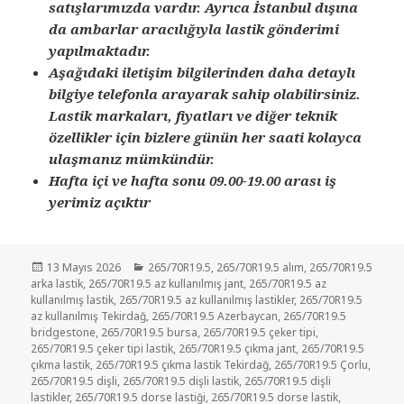
satışlarımızda vardır. Ayrıca İstanbul dışına
da ambarlar aracılığıyla lastik gönderimi
yapılmaktadır.
Aşağıdaki iletişim bilgilerinden daha detaylı
bilgiye telefonla arayarak sahip olabilirsiniz.
Lastik markaları, fiyatları ve diğer teknik
özellikler için bizlere günün her saati kolayca
ulaşmanız mümkündür.
Hafta içi ve hafta sonu 09.00-19.00 arası iş
yerimiz açıktır
Yayın
Kategoriler
13 Mayıs 2026
265/70R19.5
,
265/70R19.5 alım
,
265/70R19.5
tarihi
arka lastik
,
265/70R19.5 az kullanılmış jant
,
265/70R19.5 az
kullanılmış lastik
,
265/70R19.5 az kullanılmış lastikler
,
265/70R19.5
az kullanılmış Tekirdağ
,
265/70R19.5 Azerbaycan
,
265/70R19.5
bridgestone
,
265/70R19.5 bursa
,
265/70R19.5 çeker tipi
,
265/70R19.5 çeker tipi lastik
,
265/70R19.5 çıkma jant
,
265/70R19.5
çıkma lastik
,
265/70R19.5 çıkma lastik Tekirdağ
,
265/70R19.5 Çorlu
,
265/70R19.5 dişli
,
265/70R19.5 dişli lastik
,
265/70R19.5 dişli
lastikler
,
265/70R19.5 dorse lastiği
,
265/70R19.5 dorse lastik
,