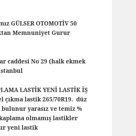
mamız GÜLSER OTOMOTİV 50
maktan Memnuniyet Gurur
lar caddesi No 29 (halk ekmek
 İstanbul
PLAMA LASTİK YENİ LASTİK İŞ
 çıkma lastik 265/70R19. düz
i bulunur yarasız ve temiz %
 kaplama olmamış lastikler
r yeni lastik