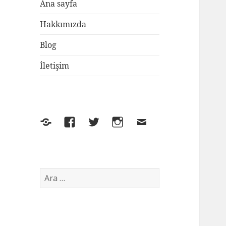
Ana sayfa
Hakkımızda
Blog
İletişim
Yelp
Facebook
Twitter
Instagram
E-
posta
Arama: