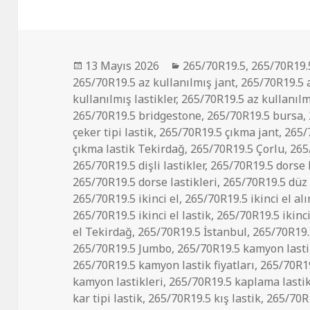
Yayın
Kategoriler
13 Mayıs 2026
265/70R19.5
,
265/70R19.
tarihi
265/70R19.5 az kullanılmış jant
,
265/70R19.5 a
kullanılmış lastikler
,
265/70R19.5 az kullanıl
265/70R19.5 bridgestone
,
265/70R19.5 bursa
,
çeker tipi lastik
,
265/70R19.5 çıkma jant
,
265/
çıkma lastik Tekirdağ
,
265/70R19.5 Çorlu
,
265
265/70R19.5 dişli lastikler
,
265/70R19.5 dorse 
265/70R19.5 dorse lastikleri
,
265/70R19.5 düz 
265/70R19.5 ikinci el
,
265/70R19.5 ikinci el al
265/70R19.5 ikinci el lastik
,
265/70R19.5 ikinc
el Tekirdağ
,
265/70R19.5 İstanbul
,
265/70R19
265/70R19.5 Jumbo
,
265/70R19.5 kamyon lasti
265/70R19.5 kamyon lastik fiyatları
,
265/70R19
kamyon lastikleri
,
265/70R19.5 kaplama lastik
kar tipi lastik
,
265/70R19.5 kış lastik
,
265/70R1