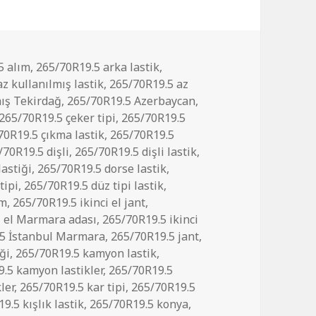
5 alım
,
265/70R19.5 arka lastik
,
z kullanılmış lastik
,
265/70R19.5 az
mış Tekirdağ
,
265/70R19.5 Azerbaycan
,
265/70R19.5 çeker tipi
,
265/70R19.5
70R19.5 çıkma lastik
,
265/70R19.5
/70R19.5 dişli
,
265/70R19.5 dişli lastik
,
lastiği
,
265/70R19.5 dorse lastik
,
tipi
,
265/70R19.5 düz tipi lastik
,
ım
,
265/70R19.5 ikinci el jant
,
i el Marmara adası
,
265/70R19.5 ikinci
.5 İstanbul Marmara
,
265/70R19.5 jant
,
ği
,
265/70R19.5 kamyon lastik
,
.5 kamyon lastikler
,
265/70R19.5
ler
,
265/70R19.5 kar tipi
,
265/70R19.5
9.5 kışlık lastik
,
265/70R19.5 konya
,