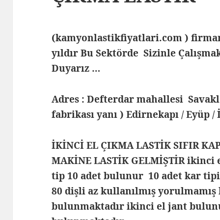
(kamyonlastikfiyatlari.com ) fir
yıldır Bu Sektörde Sizinle Çalış
Duyarız …
Adres : Defterdar mahallesi Savak
fabrikası yanı ) Edirnekapı / Eyüp /
İKİNCİ EL ÇIKMA LASTİK SIFIR KA
MAKİNE LASTİK GELMİŞTİR ikinci el
tip 10 adet bulunur 10 adet kar tip
80 dişli az kullanılmış yorulmamış
bulunmaktadır ikinci el jant bulunu