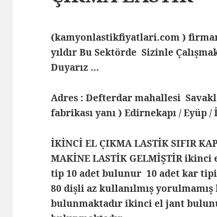
(kamyonlastikfiyatlari.com ) fir
yıldır Bu Sektörde Sizinle Çalış
Duyarız …
Adres : Defterdar mahallesi Savak
fabrikası yanı ) Edirnekapı / Eyüp /
İKİNCİ EL ÇIKMA LASTİK SIFIR KA
MAKİNE LASTİK GELMİŞTİR ikinci el
tip 10 adet bulunur 10 adet kar tip
80 dişli az kullanılmış yorulmamış
bulunmaktadır ikinci el jant bulunu