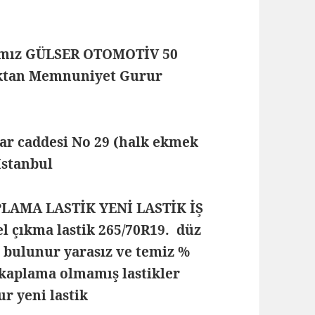
mamız GÜLSER OTOMOTİV 50
maktan Memnuniyet Gurur
lar caddesi No 29 (halk ekmek
 İstanbul
PLAMA LASTİK YENİ LASTİK İŞ
 çıkma lastik 265/70R19. düz
i bulunur yarasız ve temiz %
 kaplama olmamış lastikler
r yeni lastik