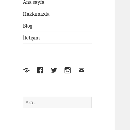
Ana sayfa
Hakkımızda
Blog
İletişim
Yelp
Facebook
Twitter
Instagram
E-
posta
Arama: