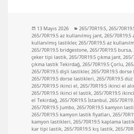
Yayın
Kategoriler
13 Mayıs 2026
265/70R19.5
,
265/70R19.
tarihi
265/70R19.5 az kullanılmış jant
,
265/70R19.5 a
kullanılmış lastikler
,
265/70R19.5 az kullanıl
265/70R19.5 bridgestone
,
265/70R19.5 bursa
,
çeker tipi lastik
,
265/70R19.5 çıkma jant
,
265/
çıkma lastik Tekirdağ
,
265/70R19.5 Çorlu
,
265
265/70R19.5 dişli lastikler
,
265/70R19.5 dorse 
265/70R19.5 dorse lastikleri
,
265/70R19.5 düz 
265/70R19.5 ikinci el
,
265/70R19.5 ikinci el al
265/70R19.5 ikinci el lastik
,
265/70R19.5 ikinc
el Tekirdağ
,
265/70R19.5 İstanbul
,
265/70R19
265/70R19.5 Jumbo
,
265/70R19.5 kamyon lasti
265/70R19.5 kamyon lastik fiyatları
,
265/70R19
kamyon lastikleri
,
265/70R19.5 kaplama lastik
kar tipi lastik
,
265/70R19.5 kış lastik
,
265/70R1