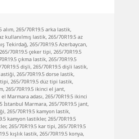
5 alım
,
265/70R19.5 arka lastik
,
z kullanılmış lastik
,
265/70R19.5 az
mış Tekirdağ
,
265/70R19.5 Azerbaycan
,
265/70R19.5 çeker tipi
,
265/70R19.5
70R19.5 çıkma lastik
,
265/70R19.5
/70R19.5 dişli
,
265/70R19.5 dişli lastik
,
lastiği
,
265/70R19.5 dorse lastik
,
tipi
,
265/70R19.5 düz tipi lastik
,
ım
,
265/70R19.5 ikinci el jant
,
i el Marmara adası
,
265/70R19.5 ikinci
.5 İstanbul Marmara
,
265/70R19.5 jant
,
ği
,
265/70R19.5 kamyon lastik
,
.5 kamyon lastikler
,
265/70R19.5
ler
,
265/70R19.5 kar tipi
,
265/70R19.5
9.5 kışlık lastik
,
265/70R19.5 konya
,