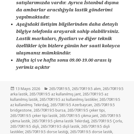
satışlarımızda vardır. Ayrıca İstanbul dışına
da ambarlar aracılığıyla lastik gönderimi
yapılmaktadır.
Aşağıdaki iletişim bilgilerinden daha detaylı
bilgiye telefonla arayarak sahip olabilirsiniz.
Lastik markaları, fiyatları ve diğer teknik
özellikler için bizlere günün her saati kolayca
ulaşmanız mümkündür.
Hafta içi ve hafta sonu 09.00-19.00 arası iş
yerimiz açıktır
Yayın
Kategoriler
13 Mayıs 2026
265/70R19.5
,
265/70R19.5 alım
,
265/70R19.5
tarihi
arka lastik
,
265/70R19.5 az kullanılmış jant
,
265/70R19.5 az
kullanılmış lastik
,
265/70R19.5 az kullanılmış lastikler
,
265/70R19.5
az kullanılmış Tekirdağ
,
265/70R19.5 Azerbaycan
,
265/70R19.5
bridgestone
,
265/70R19.5 bursa
,
265/70R19.5 çeker tipi
,
265/70R19.5 çeker tipi lastik
,
265/70R19.5 çıkma jant
,
265/70R19.5
çıkma lastik
,
265/70R19.5 çıkma lastik Tekirdağ
,
265/70R19.5 Çorlu
,
265/70R19.5 dişli
,
265/70R19.5 dişli lastik
,
265/70R19.5 dişli
lastikler
,
265/70R19.5 dorse lastiği
,
265/70R19.5 dorse lastik
,