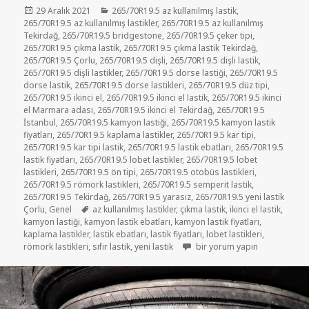
Yayın
Kategoriler
29 Aralık 2021
265/70R19.5 az kullanılmış lastik
,
tarihi
265/70R19.5 az kullanılmış lastikler
,
265/70R19.5 az kullanılmış
Tekirdağ
,
265/70R19.5 bridgestone
,
265/70R19.5 çeker tipi
,
265/70R19.5 çıkma lastik
,
265/70R19.5 çıkma lastik Tekirdağ
,
265/70R19.5 Çorlu
,
265/70R19.5 dişli
,
265/70R19.5 dişli lastik
,
265/70R19.5 dişli lastikler
,
265/70R19.5 dorse lastiği
,
265/70R19.5
dorse lastik
,
265/70R19.5 dorse lastikleri
,
265/70R19.5 düz tipi
,
265/70R19.5 ikinci el
,
265/70R19.5 ikinci el lastik
,
265/70R19.5 ikinci
el Marmara adası
,
265/70R19.5 ikinci el Tekirdağ
,
265/70R19.5
İstanbul
,
265/70R19.5 kamyon lastiği
,
265/70R19.5 kamyon lastik
fiyatları
,
265/70R19.5 kaplama lastikler
,
265/70R19.5 kar tipi
,
265/70R19.5 kar tipi lastik
,
265/70R19.5 lastik ebatları
,
265/70R19.5
lastik fiyatları
,
265/70R19.5 lobet lastikler
,
265/70R19.5 lobet
lastikleri
,
265/70R19.5 ön tipi
,
265/70R19.5 otobüs lastikleri
,
265/70R19.5 römork lastikleri
,
265/70R19.5 semperit lastik
,
265/70R19.5 Tekirdağ
,
265/70R19.5 yarasız
,
265/70R19.5 yeni lastik
Etiketler
Çorlu
,
Genel
az kullanılmış lastikler
,
çıkma lastik
,
ikinci el lastik
,
kamyon lastiği
,
kamyon lastik ebatları
,
kamyon lastik fiyatları
,
kaplama lastikler
,
lastik ebatları
,
lastik fiyatları
,
lobet lastikleri
,
265/70R19.5 AZ KULLANILMIŞ 
römork lastikleri
,
sıfır lastik
,
yeni lastik
bir yorum yapın