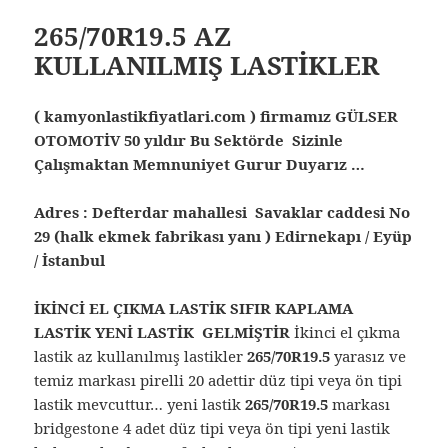
265/70R19.5 AZ
KULLANILMIŞ LASTİKLER
( kamyonlastikfiyatlari.com ) firmamız GÜLSER
OTOMOTİV 50 yıldır Bu Sektörde Sizinle
Çalışmaktan Memnuniyet Gurur Duyarız …
Adres : Defterdar mahallesi Savaklar caddesi No
29 (halk ekmek fabrikası yanı ) Edirnekapı / Eyüp
/ İstanbul
İKİNCİ EL ÇIKMA LASTİK SIFIR KAPLAMA
LASTİK YENİ LASTİK GELMİŞTİR
İkinci el çıkma
lastik az kullanılmış lastikler
265/70R19.5
yarasız ve
temiz markası pirelli 20 adettir düz tipi veya ön tipi
lastik mevcuttur… yeni lastik
265/70R19.5
markası
bridgestone 4 adet düz tipi veya ön tipi yeni lastik