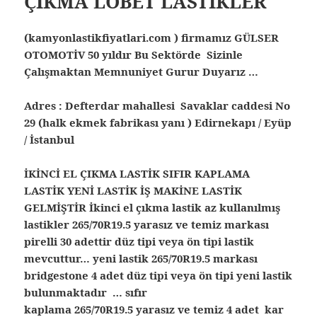
ÇIKMA LOBET LASTİKLER
(kamyonlastikfiyatlari.com ) firmamız GÜLSER
OTOMOTİV 50 yıldır Bu Sektörde Sizinle
Çalışmaktan Memnuniyet Gurur Duyarız …
Adres : Defterdar mahallesi Savaklar caddesi No
29 (halk ekmek fabrikası yanı ) Edirnekapı / Eyüp
/ İstanbul
İKİNCİ EL ÇIKMA LASTİK SIFIR KAPLAMA
LASTİK YENİ LASTİK İŞ MAKİNE LASTİK
GELMİŞTİR
İkinci el çıkma lastik az kullanılmış
lastikler 265/70R19.5 yarasız ve temiz markası
pirelli 30 adettir düz tipi veya ön tipi lastik
mevcuttur… yeni lastik 265/70R19.5 markası
bridgestone 4 adet düz tipi veya ön tipi yeni lastik
bulunmaktadır … sıfır
kaplama 265/70R19.5 yarasız ve temiz 4 adet kar