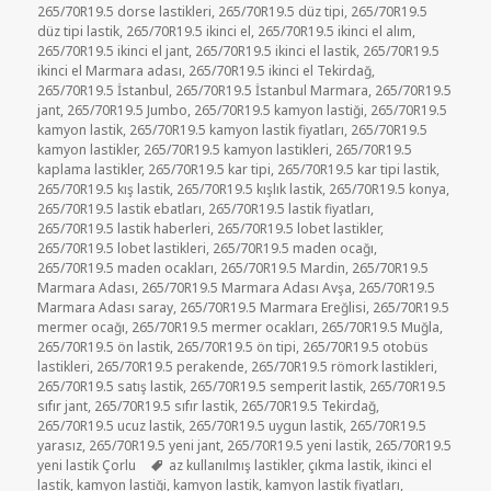
265/70R19.5 dorse lastikleri
,
265/70R19.5 düz tipi
,
265/70R19.5
düz tipi lastik
,
265/70R19.5 ikinci el
,
265/70R19.5 ikinci el alım
,
265/70R19.5 ikinci el jant
,
265/70R19.5 ikinci el lastik
,
265/70R19.5
ikinci el Marmara adası
,
265/70R19.5 ikinci el Tekirdağ
,
265/70R19.5 İstanbul
,
265/70R19.5 İstanbul Marmara
,
265/70R19.5
jant
,
265/70R19.5 Jumbo
,
265/70R19.5 kamyon lastiği
,
265/70R19.5
kamyon lastik
,
265/70R19.5 kamyon lastik fiyatları
,
265/70R19.5
kamyon lastikler
,
265/70R19.5 kamyon lastikleri
,
265/70R19.5
kaplama lastikler
,
265/70R19.5 kar tipi
,
265/70R19.5 kar tipi lastik
,
265/70R19.5 kış lastik
,
265/70R19.5 kışlık lastik
,
265/70R19.5 konya
,
265/70R19.5 lastik ebatları
,
265/70R19.5 lastik fiyatları
,
265/70R19.5 lastik haberleri
,
265/70R19.5 lobet lastikler
,
265/70R19.5 lobet lastikleri
,
265/70R19.5 maden ocağı
,
265/70R19.5 maden ocakları
,
265/70R19.5 Mardin
,
265/70R19.5
Marmara Adası
,
265/70R19.5 Marmara Adası Avşa
,
265/70R19.5
Marmara Adası saray
,
265/70R19.5 Marmara Ereğlisi
,
265/70R19.5
mermer ocağı
,
265/70R19.5 mermer ocakları
,
265/70R19.5 Muğla
,
265/70R19.5 ön lastik
,
265/70R19.5 ön tipi
,
265/70R19.5 otobüs
lastikleri
,
265/70R19.5 perakende
,
265/70R19.5 römork lastikleri
,
265/70R19.5 satış lastik
,
265/70R19.5 semperit lastik
,
265/70R19.5
sıfır jant
,
265/70R19.5 sıfır lastik
,
265/70R19.5 Tekirdağ
,
265/70R19.5 ucuz lastik
,
265/70R19.5 uygun lastik
,
265/70R19.5
yarasız
,
265/70R19.5 yeni jant
,
265/70R19.5 yeni lastik
,
265/70R19.5
Etiketler
yeni lastik Çorlu
az kullanılmış lastikler
,
çıkma lastik
,
ikinci el
lastik
,
kamyon lastiği
,
kamyon lastik
,
kamyon lastik fiyatları
,