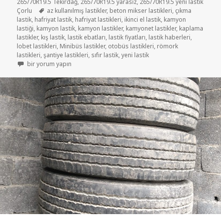
265/70R19.5 Tekirdağ
,
265/70R19.5 yarasız
,
265/70R19.5 yeni lastik
Etiketler
Çorlu
az kullanılmış lastikler
,
beton mikser lastikleri
,
çıkma
lastik
,
hafriyat lastik
,
hafriyat lastikleri
,
ikinci el lastik
,
kamyon
lastiği
,
kamyon lastik
,
kamyon lastikler
,
kamyonet lastikler
,
kaplama
lastikler
,
kış lastik
,
lastik ebatları
,
lastik fiyatları
,
lastik haberleri
,
lobet lastikleri
,
Minibüs lastikler
,
otobüs lastikleri
,
römork
lastikleri
,
şantiye lastikleri
,
sıfır lastik
,
yeni lastik
265/70R19.5 RÖMORK VE LOBET LASTİKLER için
bir yorum yapın