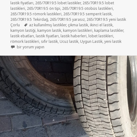
lastik fiyatları
,
265/70R19.5 lobet lastikler
,
265/70R19.5 lobet
lastikleri
,
265/70R19.5 ön tipi
,
265/70R19.5 otobüs lastikleri
,
265/70R19.5 römork lastikleri
,
265/70R19.5 semperit lastik
,
265/70R19.5 Tekirdağ
,
265/70R19.5 yarasız
,
265/70R19.5 yeni lastik
Etiketler
Çorlu
az kullanılmış lastikler
,
çıkma lastik
,
ikinci el lastik
,
kamyon lastiği
,
kamyon lastik
,
kamyon lastikleri
,
kaplama lastikler
,
lastik ebatları
,
lastik fiyatları
,
lastik haberleri
,
lobet lastikleri
,
römork lastikleri
,
sıfır lastik
,
Ucuz lastik
,
Uygun Lastik
,
yeni lastik
265/70R19.5 İKİNCİ EL ÇIKMA LOBET LASTİKLER için
bir yorum yapın