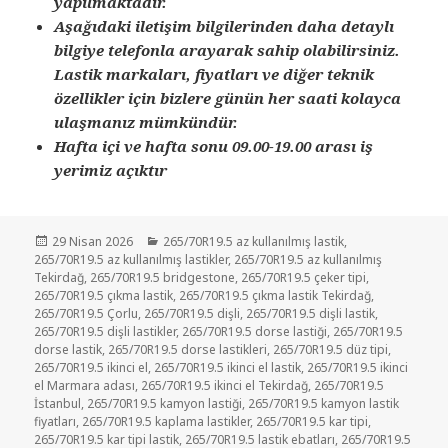
yapılmaktadır.
Aşağıdaki iletişim bilgilerinden daha detaylı
bilgiye telefonla arayarak sahip olabilirsiniz.
Lastik markaları, fiyatları ve diğer teknik
özellikler için bizlere günün her saati kolayca
ulaşmanız mümkündür.
Hafta içi ve hafta sonu 09.00-19.00 arası iş
yerimiz açıktır
Yayın
Kategoriler
29 Nisan 2026
265/70R19.5 az kullanılmış lastik
,
tarihi
265/70R19.5 az kullanılmış lastikler
,
265/70R19.5 az kullanılmış
Tekirdağ
,
265/70R19.5 bridgestone
,
265/70R19.5 çeker tipi
,
265/70R19.5 çıkma lastik
,
265/70R19.5 çıkma lastik Tekirdağ
,
265/70R19.5 Çorlu
,
265/70R19.5 dişli
,
265/70R19.5 dişli lastik
,
265/70R19.5 dişli lastikler
,
265/70R19.5 dorse lastiği
,
265/70R19.5
dorse lastik
,
265/70R19.5 dorse lastikleri
,
265/70R19.5 düz tipi
,
265/70R19.5 ikinci el
,
265/70R19.5 ikinci el lastik
,
265/70R19.5 ikinci
el Marmara adası
,
265/70R19.5 ikinci el Tekirdağ
,
265/70R19.5
İstanbul
,
265/70R19.5 kamyon lastiği
,
265/70R19.5 kamyon lastik
fiyatları
,
265/70R19.5 kaplama lastikler
,
265/70R19.5 kar tipi
,
265/70R19.5 kar tipi lastik
,
265/70R19.5 lastik ebatları
,
265/70R19.5