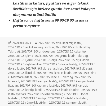
Lastik markaları, fiyatları ve diğer teknik
özellikler için bizlere günün her saati kolayca
ulaşmanız mümkündür.
Hafta içi ve hafta sonu 09.00-19.00 arası iş
yerimiz açıktır.
Yayın
Kategoriler
26 Aralık 2024
265/70R19.5 az kullanılmış lastik
,
tarihi
265/70R19.5 az kullanılmış lastikler
,
265/70R19.5 az kullanılmış
Tekirdağ
,
265/70R19.5 bridgestone
,
265/70R19.5 çeker tipi
,
265/70R19.5 çıkma lastik
,
265/70R19.5 çıkma lastik Tekirdağ
,
265/70R19.5 Çorlu
,
265/70R19.5 dişli
,
265/70R19.5 dişli lastik
,
265/70R19.5 dişli lastikler
,
265/70R19.5 dorse lastiği
,
265/70R19.5
dorse lastik
,
265/70R19.5 dorse lastikleri
,
265/70R19.5 düz tipi
,
265/70R19.5 ikinci el
,
265/70R19.5 ikinci el lastik
,
265/70R19.5 ikinci
el Marmara adası
,
265/70R19.5 ikinci el Tekirdağ
,
265/70R19.5
İstanbul
,
265/70R19.5 kamyon lastiği
,
265/70R19.5 kamyon lastik
fiyatları
,
265/70R19.5 kaplama lastikler
,
265/70R19.5 kar tipi
,
265/70R19.5 kar tipi lastik
,
265/70R19.5 lastik ebatları
,
265/70R19.5
lastik fiyatları
,
265/70R19.5 lobet lastikler
,
265/70R19.5 lobet
lastikleri
,
265/70R19.5 ön tipi
,
265/70R19.5 otobüs lastikleri
,
265/70R19.5 römork lastikleri
,
265/70R19.5 semperit lastik
,