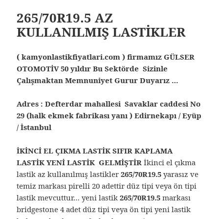
265/70R19.5 AZ
KULLANILMIŞ LASTİKLER
( kamyonlastikfiyatlari.com ) firmamız GÜLSER
OTOMOTİV 50 yıldır Bu Sektörde Sizinle
Çalışmaktan Memnuniyet Gurur Duyarız …
Adres : Defterdar mahallesi Savaklar caddesi No
29 (halk ekmek fabrikası yanı ) Edirnekapı / Eyüp
/ İstanbul
İKİNCİ EL ÇIKMA LASTİK SIFIR KAPLAMA
LASTİK YENİ LASTİK GELMİŞTİR
İkinci el çıkma
lastik az kullanılmış lastikler
265/70R19.5
yarasız ve
temiz markası pirelli 20 adettir düz tipi veya ön tipi
lastik mevcuttur… yeni lastik
265/70R19.5
markası
bridgestone 4 adet düz tipi veya ön tipi yeni lastik