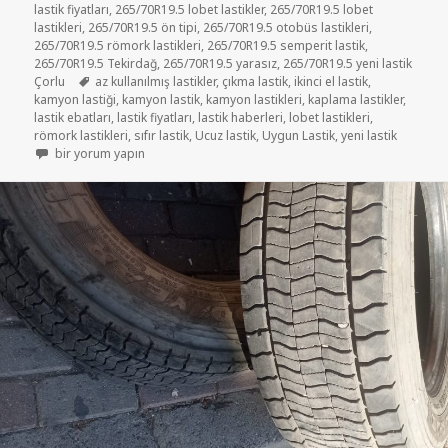
lastik fiyatları
,
265/70R19.5 lobet lastikler
,
265/70R19.5 lobet
lastikleri
,
265/70R19.5 ön tipi
,
265/70R19.5 otobüs lastikleri
,
265/70R19.5 römork lastikleri
,
265/70R19.5 semperit lastik
,
265/70R19.5 Tekirdağ
,
265/70R19.5 yarasız
,
265/70R19.5 yeni lastik
Etiketler
Çorlu
az kullanılmış lastikler
,
çıkma lastik
,
ikinci el lastik
,
kamyon lastiği
,
kamyon lastik
,
kamyon lastikleri
,
kaplama lastikler
,
lastik ebatları
,
lastik fiyatları
,
lastik haberleri
,
lobet lastikleri
,
römork lastikleri
,
sıfır lastik
,
Ucuz lastik
,
Uygun Lastik
,
yeni lastik
265/70R19.5 İKİNCİ EL ÇIKMA LOBET LASTİKLER için
bir yorum yapın