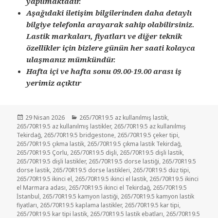
yapılmaktadır.
Aşağıdaki iletişim bilgilerinden daha detaylı
bilgiye telefonla arayarak sahip olabilirsiniz.
Lastik markaları, fiyatları ve diğer teknik
özellikler için bizlere günün her saati kolayca
ulaşmanız mümkündür.
Hafta içi ve hafta sonu 09.00-19.00 arası iş
yerimiz açıktır
Yayın
Kategoriler
29 Nisan 2026
265/70R19.5 az kullanılmış lastik
,
tarihi
265/70R19.5 az kullanılmış lastikler
,
265/70R19.5 az kullanılmış
Tekirdağ
,
265/70R19.5 bridgestone
,
265/70R19.5 çeker tipi
,
265/70R19.5 çıkma lastik
,
265/70R19.5 çıkma lastik Tekirdağ
,
265/70R19.5 Çorlu
,
265/70R19.5 dişli
,
265/70R19.5 dişli lastik
,
265/70R19.5 dişli lastikler
,
265/70R19.5 dorse lastiği
,
265/70R19.5
dorse lastik
,
265/70R19.5 dorse lastikleri
,
265/70R19.5 düz tipi
,
265/70R19.5 ikinci el
,
265/70R19.5 ikinci el lastik
,
265/70R19.5 ikinci
el Marmara adası
,
265/70R19.5 ikinci el Tekirdağ
,
265/70R19.5
İstanbul
,
265/70R19.5 kamyon lastiği
,
265/70R19.5 kamyon lastik
fiyatları
,
265/70R19.5 kaplama lastikler
,
265/70R19.5 kar tipi
,
265/70R19.5 kar tipi lastik
,
265/70R19.5 lastik ebatları
,
265/70R19.5