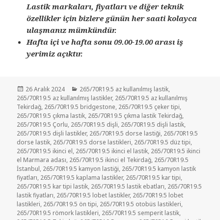
Lastik markaları, fiyatları ve diğer teknik
özellikler için bizlere günün her saati kolayca
ulaşmanız mümkündür.
Hafta içi ve hafta sonu 09.00-19.00 arası iş
yerimiz açıktır.
Yayın
Kategoriler
26 Aralık 2024
265/70R19.5 az kullanılmış lastik
,
tarihi
265/70R19.5 az kullanılmış lastikler
,
265/70R19.5 az kullanılmış
Tekirdağ
,
265/70R19.5 bridgestone
,
265/70R19.5 çeker tipi
,
265/70R19.5 çıkma lastik
,
265/70R19.5 çıkma lastik Tekirdağ
,
265/70R19.5 Çorlu
,
265/70R19.5 dişli
,
265/70R19.5 dişli lastik
,
265/70R19.5 dişli lastikler
,
265/70R19.5 dorse lastiği
,
265/70R19.5
dorse lastik
,
265/70R19.5 dorse lastikleri
,
265/70R19.5 düz tipi
,
265/70R19.5 ikinci el
,
265/70R19.5 ikinci el lastik
,
265/70R19.5 ikinci
el Marmara adası
,
265/70R19.5 ikinci el Tekirdağ
,
265/70R19.5
İstanbul
,
265/70R19.5 kamyon lastiği
,
265/70R19.5 kamyon lastik
fiyatları
,
265/70R19.5 kaplama lastikler
,
265/70R19.5 kar tipi
,
265/70R19.5 kar tipi lastik
,
265/70R19.5 lastik ebatları
,
265/70R19.5
lastik fiyatları
,
265/70R19.5 lobet lastikler
,
265/70R19.5 lobet
lastikleri
,
265/70R19.5 ön tipi
,
265/70R19.5 otobüs lastikleri
,
265/70R19.5 römork lastikleri
,
265/70R19.5 semperit lastik
,