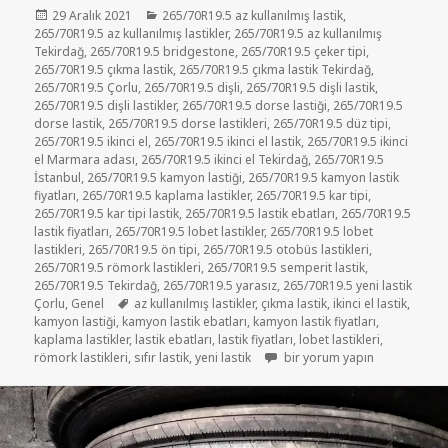
Yayın
Kategoriler
29 Aralık 2021
265/70R19.5 az kullanılmış lastik
,
tarihi
265/70R19.5 az kullanılmış lastikler
,
265/70R19.5 az kullanılmış
Tekirdağ
,
265/70R19.5 bridgestone
,
265/70R19.5 çeker tipi
,
265/70R19.5 çıkma lastik
,
265/70R19.5 çıkma lastik Tekirdağ
,
265/70R19.5 Çorlu
,
265/70R19.5 dişli
,
265/70R19.5 dişli lastik
,
265/70R19.5 dişli lastikler
,
265/70R19.5 dorse lastiği
,
265/70R19.5
dorse lastik
,
265/70R19.5 dorse lastikleri
,
265/70R19.5 düz tipi
,
265/70R19.5 ikinci el
,
265/70R19.5 ikinci el lastik
,
265/70R19.5 ikinci
el Marmara adası
,
265/70R19.5 ikinci el Tekirdağ
,
265/70R19.5
İstanbul
,
265/70R19.5 kamyon lastiği
,
265/70R19.5 kamyon lastik
fiyatları
,
265/70R19.5 kaplama lastikler
,
265/70R19.5 kar tipi
,
265/70R19.5 kar tipi lastik
,
265/70R19.5 lastik ebatları
,
265/70R19.5
lastik fiyatları
,
265/70R19.5 lobet lastikler
,
265/70R19.5 lobet
lastikleri
,
265/70R19.5 ön tipi
,
265/70R19.5 otobüs lastikleri
,
265/70R19.5 römork lastikleri
,
265/70R19.5 semperit lastik
,
265/70R19.5 Tekirdağ
,
265/70R19.5 yarasız
,
265/70R19.5 yeni lastik
Etiketler
Çorlu
,
Genel
az kullanılmış lastikler
,
çıkma lastik
,
ikinci el lastik
,
kamyon lastiği
,
kamyon lastik ebatları
,
kamyon lastik fiyatları
,
kaplama lastikler
,
lastik ebatları
,
lastik fiyatları
,
lobet lastikleri
,
265/70R19.5 AZ KULLANILMIŞ 
römork lastikleri
,
sıfır lastik
,
yeni lastik
bir yorum yapın