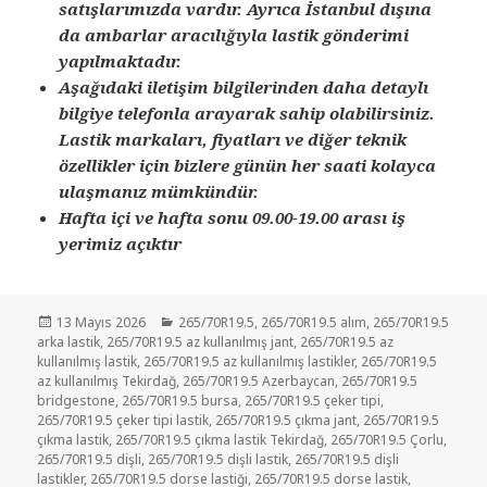
satışlarımızda vardır. Ayrıca İstanbul dışına
da ambarlar aracılığıyla lastik gönderimi
yapılmaktadır.
Aşağıdaki iletişim bilgilerinden daha detaylı
bilgiye telefonla arayarak sahip olabilirsiniz.
Lastik markaları, fiyatları ve diğer teknik
özellikler için bizlere günün her saati kolayca
ulaşmanız mümkündür.
Hafta içi ve hafta sonu 09.00-19.00 arası iş
yerimiz açıktır
Yayın
Kategoriler
13 Mayıs 2026
265/70R19.5
,
265/70R19.5 alım
,
265/70R19.5
tarihi
arka lastik
,
265/70R19.5 az kullanılmış jant
,
265/70R19.5 az
kullanılmış lastik
,
265/70R19.5 az kullanılmış lastikler
,
265/70R19.5
az kullanılmış Tekirdağ
,
265/70R19.5 Azerbaycan
,
265/70R19.5
bridgestone
,
265/70R19.5 bursa
,
265/70R19.5 çeker tipi
,
265/70R19.5 çeker tipi lastik
,
265/70R19.5 çıkma jant
,
265/70R19.5
çıkma lastik
,
265/70R19.5 çıkma lastik Tekirdağ
,
265/70R19.5 Çorlu
,
265/70R19.5 dişli
,
265/70R19.5 dişli lastik
,
265/70R19.5 dişli
lastikler
,
265/70R19.5 dorse lastiği
,
265/70R19.5 dorse lastik
,