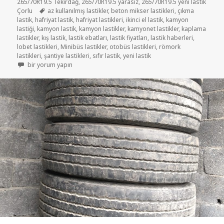
265/70R19.5 Tekirdağ
,
265/70R19.5 yarasız
,
265/70R19.5 yeni lastik
Etiketler
Çorlu
az kullanılmış lastikler
,
beton mikser lastikleri
,
çıkma
lastik
,
hafriyat lastik
,
hafriyat lastikleri
,
ikinci el lastik
,
kamyon
lastiği
,
kamyon lastik
,
kamyon lastikler
,
kamyonet lastikler
,
kaplama
lastikler
,
kış lastik
,
lastik ebatları
,
lastik fiyatları
,
lastik haberleri
,
lobet lastikleri
,
Minibüs lastikler
,
otobüs lastikleri
,
römork
lastikleri
,
şantiye lastikleri
,
sıfır lastik
,
yeni lastik
265/70R19.5 RÖMORK VE LOBET LASTİKLER için
bir yorum yapın