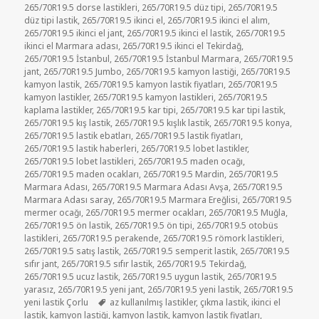
265/70R19.5 dorse lastikleri
,
265/70R19.5 düz tipi
,
265/70R19.5
düz tipi lastik
,
265/70R19.5 ikinci el
,
265/70R19.5 ikinci el alım
,
265/70R19.5 ikinci el jant
,
265/70R19.5 ikinci el lastik
,
265/70R19.5
ikinci el Marmara adası
,
265/70R19.5 ikinci el Tekirdağ
,
265/70R19.5 İstanbul
,
265/70R19.5 İstanbul Marmara
,
265/70R19.5
jant
,
265/70R19.5 Jumbo
,
265/70R19.5 kamyon lastiği
,
265/70R19.5
kamyon lastik
,
265/70R19.5 kamyon lastik fiyatları
,
265/70R19.5
kamyon lastikler
,
265/70R19.5 kamyon lastikleri
,
265/70R19.5
kaplama lastikler
,
265/70R19.5 kar tipi
,
265/70R19.5 kar tipi lastik
,
265/70R19.5 kış lastik
,
265/70R19.5 kışlık lastik
,
265/70R19.5 konya
,
265/70R19.5 lastik ebatları
,
265/70R19.5 lastik fiyatları
,
265/70R19.5 lastik haberleri
,
265/70R19.5 lobet lastikler
,
265/70R19.5 lobet lastikleri
,
265/70R19.5 maden ocağı
,
265/70R19.5 maden ocakları
,
265/70R19.5 Mardin
,
265/70R19.5
Marmara Adası
,
265/70R19.5 Marmara Adası Avşa
,
265/70R19.5
Marmara Adası saray
,
265/70R19.5 Marmara Ereğlisi
,
265/70R19.5
mermer ocağı
,
265/70R19.5 mermer ocakları
,
265/70R19.5 Muğla
,
265/70R19.5 ön lastik
,
265/70R19.5 ön tipi
,
265/70R19.5 otobüs
lastikleri
,
265/70R19.5 perakende
,
265/70R19.5 römork lastikleri
,
265/70R19.5 satış lastik
,
265/70R19.5 semperit lastik
,
265/70R19.5
sıfır jant
,
265/70R19.5 sıfır lastik
,
265/70R19.5 Tekirdağ
,
265/70R19.5 ucuz lastik
,
265/70R19.5 uygun lastik
,
265/70R19.5
yarasız
,
265/70R19.5 yeni jant
,
265/70R19.5 yeni lastik
,
265/70R19.5
Etiketler
yeni lastik Çorlu
az kullanılmış lastikler
,
çıkma lastik
,
ikinci el
lastik
,
kamyon lastiği
,
kamyon lastik
,
kamyon lastik fiyatları
,