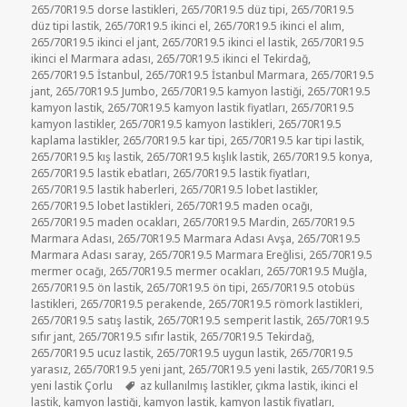
265/70R19.5 dorse lastikleri
,
265/70R19.5 düz tipi
,
265/70R19.5
düz tipi lastik
,
265/70R19.5 ikinci el
,
265/70R19.5 ikinci el alım
,
265/70R19.5 ikinci el jant
,
265/70R19.5 ikinci el lastik
,
265/70R19.5
ikinci el Marmara adası
,
265/70R19.5 ikinci el Tekirdağ
,
265/70R19.5 İstanbul
,
265/70R19.5 İstanbul Marmara
,
265/70R19.5
jant
,
265/70R19.5 Jumbo
,
265/70R19.5 kamyon lastiği
,
265/70R19.5
kamyon lastik
,
265/70R19.5 kamyon lastik fiyatları
,
265/70R19.5
kamyon lastikler
,
265/70R19.5 kamyon lastikleri
,
265/70R19.5
kaplama lastikler
,
265/70R19.5 kar tipi
,
265/70R19.5 kar tipi lastik
,
265/70R19.5 kış lastik
,
265/70R19.5 kışlık lastik
,
265/70R19.5 konya
,
265/70R19.5 lastik ebatları
,
265/70R19.5 lastik fiyatları
,
265/70R19.5 lastik haberleri
,
265/70R19.5 lobet lastikler
,
265/70R19.5 lobet lastikleri
,
265/70R19.5 maden ocağı
,
265/70R19.5 maden ocakları
,
265/70R19.5 Mardin
,
265/70R19.5
Marmara Adası
,
265/70R19.5 Marmara Adası Avşa
,
265/70R19.5
Marmara Adası saray
,
265/70R19.5 Marmara Ereğlisi
,
265/70R19.5
mermer ocağı
,
265/70R19.5 mermer ocakları
,
265/70R19.5 Muğla
,
265/70R19.5 ön lastik
,
265/70R19.5 ön tipi
,
265/70R19.5 otobüs
lastikleri
,
265/70R19.5 perakende
,
265/70R19.5 römork lastikleri
,
265/70R19.5 satış lastik
,
265/70R19.5 semperit lastik
,
265/70R19.5
sıfır jant
,
265/70R19.5 sıfır lastik
,
265/70R19.5 Tekirdağ
,
265/70R19.5 ucuz lastik
,
265/70R19.5 uygun lastik
,
265/70R19.5
yarasız
,
265/70R19.5 yeni jant
,
265/70R19.5 yeni lastik
,
265/70R19.5
Etiketler
yeni lastik Çorlu
az kullanılmış lastikler
,
çıkma lastik
,
ikinci el
lastik
,
kamyon lastiği
,
kamyon lastik
,
kamyon lastik fiyatları
,