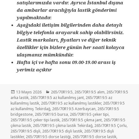
satışlarımızda vardır. Ayrıca İstanbul dışına
da ambarlar aracılığıyla lastik gönderimi
yapılmaktadır.
Aşağıdaki iletişim bilgilerinden daha detaylı
bilgiye telefonla arayarak sahip olabilirsiniz.
Lastik markaları, fiyatları ve diğer teknik
özellikler için bizlere günün her saati kolayca
ulaşmanız mümkündür.
Hafta içi ve hafta sonu 09.00-19.00 arası iş
yerimiz açıktır
Yayın
Kategoriler
13 Mayıs 2026
265/70R19.5
,
265/70R19.5 alım
,
265/70R19.5
tarihi
arka lastik
,
265/70R19.5 az kullanılmış jant
,
265/70R19.5 az
kullanılmış lastik
,
265/70R19.5 az kullanılmış lastikler
,
265/70R19.5
az kullanılmış Tekirdağ
,
265/70R19.5 Azerbaycan
,
265/70R19.5
bridgestone
,
265/70R19.5 bursa
,
265/70R19.5 çeker tipi
,
265/70R19.5 çeker tipi lastik
,
265/70R19.5 çıkma jant
,
265/70R19.5
çıkma lastik
,
265/70R19.5 çıkma lastik Tekirdağ
,
265/70R19.5 Çorlu
,
265/70R19.5 dişli
,
265/70R19.5 dişli lastik
,
265/70R19.5 dişli
lastikler
,
265/70R19.5 dorse lastiği
,
265/70R19.5 dorse lastik
,