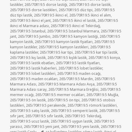
lastikler
,
265/70R19.5 dorse lastiği
,
265/70R19.5 dorse lastik
,
265/70R19.5 dorse lastikleri
,
265/70R19.5 düz tipi
,
265/70R19.5
düz tipi lastik
,
265/70R19.5 ikinci el
,
265/70R19.5 ikinci el alım
,
265/70R19.5 ikinci el jant
,
265/70R19.5 ikinci el lastik
,
265/70R19.5
ikinci el Marmara adası
,
265/70R19.5 ikinci el Tekirdağ
,
265/70R19.5 İstanbul
,
265/70R19.5 İstanbul Marmara
,
265/70R19.5
jant
,
265/70R19.5 Jumbo
,
265/70R19.5 kamyon lastiği
,
265/70R19.5
kamyon lastik
,
265/70R19.5 kamyon lastik fiyatları
,
265/70R19.5
kamyon lastikler
,
265/70R19.5 kamyon lastikleri
,
265/70R19.5
kaplama lastikler
,
265/70R19.5 kar tipi
,
265/70R19.5 kar tipi lastik
,
265/70R19.5 kış lastik
,
265/70R19.5 kışlık lastik
,
265/70R19.5 konya
,
265/70R19.5 lastik ebatları
,
265/70R19.5 lastik fiyatları
,
265/70R19.5 lastik haberleri
,
265/70R19.5 lobet lastikler
,
265/70R19.5 lobet lastikleri
,
265/70R19.5 maden ocağı
,
265/70R19.5 maden ocakları
,
265/70R19.5 Mardin
,
265/70R19.5
Marmara Adası
,
265/70R19.5 Marmara Adası Avşa
,
265/70R19.5
Marmara Adası saray
,
265/70R19.5 Marmara Ereğlisi
,
265/70R19.5
mermer ocağı
,
265/70R19.5 mermer ocakları
,
265/70R19.5 Muğla
,
265/70R19.5 ön lastik
,
265/70R19.5 ön tipi
,
265/70R19.5 otobüs
lastikleri
,
265/70R19.5 perakende
,
265/70R19.5 römork lastikleri
,
265/70R19.5 satış lastik
,
265/70R19.5 semperit lastik
,
265/70R19.5
sıfır jant
,
265/70R19.5 sıfır lastik
,
265/70R19.5 Tekirdağ
,
265/70R19.5 ucuz lastik
,
265/70R19.5 uygun lastik
,
265/70R19.5
yarasız
,
265/70R19.5 yeni jant
,
265/70R19.5 yeni lastik
,
265/70R19.5
Etiketler
yeni lastik Çorlu
az kullanılmış lastikler
,
çıkma lastik
,
ikinci el