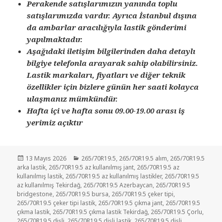
Perakende satışlarımızın yanında toplu
satışlarımızda vardır. Ayrıca İstanbul dışına
da ambarlar aracılığıyla lastik gönderimi
yapılmaktadır.
Aşağıdaki iletişim bilgilerinden daha detaylı
bilgiye telefonla arayarak sahip olabilirsiniz.
Lastik markaları, fiyatları ve diğer teknik
özellikler için bizlere günün her saati kolayca
ulaşmanız mümkündür.
Hafta içi ve hafta sonu 09.00-19.00 arası iş
yerimiz açıktır
Yayın
Kategoriler
13 Mayıs 2026
265/70R19.5
,
265/70R19.5 alım
,
265/70R19.5
tarihi
arka lastik
,
265/70R19.5 az kullanılmış jant
,
265/70R19.5 az
kullanılmış lastik
,
265/70R19.5 az kullanılmış lastikler
,
265/70R19.5
az kullanılmış Tekirdağ
,
265/70R19.5 Azerbaycan
,
265/70R19.5
bridgestone
,
265/70R19.5 bursa
,
265/70R19.5 çeker tipi
,
265/70R19.5 çeker tipi lastik
,
265/70R19.5 çıkma jant
,
265/70R19.5
çıkma lastik
,
265/70R19.5 çıkma lastik Tekirdağ
,
265/70R19.5 Çorlu
,
265/70R19.5 dişli
,
265/70R19.5 dişli lastik
,
265/70R19.5 dişli