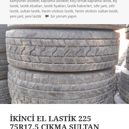
kamyonet lastikler
,
kaplama lastikler
,
Keçi tırnak kaplama lastik
,
kış
lastik
,
lastik ebatları
,
lastik fiyatları
,
lastik haberleri
,
sıfır jant
,
sıfır
lastik
,
sultan lastik
,
Yarım otobüs lastik
,
Yarım otobüs sultan lastik
,
SIFIR YENİ KAPLAMA 225-75R17.5 için
yeni jant
,
yeni lastik
bir yorum yapın
İKİNCİ EL LASTİK 225
75R17.5 ÇIKMA SULTAN