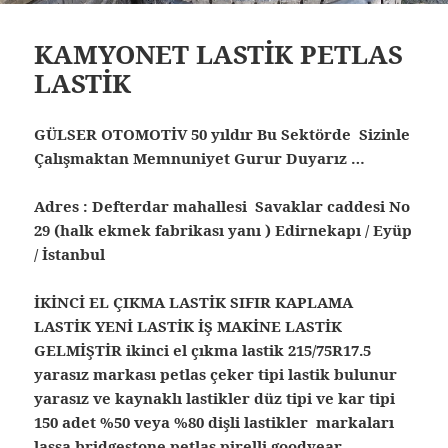
KAMYONET LASTİK PETLAS
LASTİK
GÜLSER OTOMOTİV 50 yıldır Bu Sektörde Sizinle
Çalışmaktan Memnuniyet Gurur Duyarız …
Adres : Defterdar mahallesi Savaklar caddesi No
29 (halk ekmek fabrikası yanı ) Edirnekapı / Eyüp
/ İstanbul
İKİNCİ EL ÇIKMA LASTİK SIFIR KAPLAMA
LASTİK YENİ LASTİK İŞ MAKİNE LASTİK
GELMİŞTİR ikinci el çıkma lastik 215/75R17.5
yarasız markası petlas çeker tipi lastik bulunur
yarasız ve kaynaklı lastikler düz tipi ve kar tipi
150 adet %50 veya %80 dişli lastikler markaları
lassa bridgestone petlas pirelli goodyear