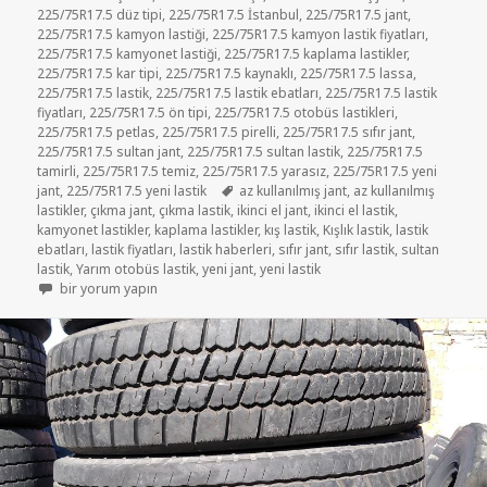
225/75R17.5 düz tipi
,
225/75R17.5 İstanbul
,
225/75R17.5 jant
,
225/75R17.5 kamyon lastiği
,
225/75R17.5 kamyon lastik fiyatları
,
225/75R17.5 kamyonet lastiği
,
225/75R17.5 kaplama lastikler
,
225/75R17.5 kar tipi
,
225/75R17.5 kaynaklı
,
225/75R17.5 lassa
,
225/75R17.5 lastik
,
225/75R17.5 lastik ebatları
,
225/75R17.5 lastik
fiyatları
,
225/75R17.5 ön tipi
,
225/75R17.5 otobüs lastikleri
,
225/75R17.5 petlas
,
225/75R17.5 pirelli
,
225/75R17.5 sıfır jant
,
225/75R17.5 sultan jant
,
225/75R17.5 sultan lastik
,
225/75R17.5
tamirli
,
225/75R17.5 temiz
,
225/75R17.5 yarasız
,
225/75R17.5 yeni
Etiketler
jant
,
225/75R17.5 yeni lastik
az kullanılmış jant
,
az kullanılmış
lastikler
,
çıkma jant
,
çıkma lastik
,
ikinci el jant
,
ikinci el lastik
,
kamyonet lastikler
,
kaplama lastikler
,
kış lastik
,
Kışlık lastik
,
lastik
ebatları
,
lastik fiyatları
,
lastik haberleri
,
sıfır jant
,
sıfır lastik
,
sultan
lastik
,
Yarım otobüs lastik
,
yeni jant
,
yeni lastik
225-75R17.5 soğuk kaplama lastikler için
bir yorum yapın