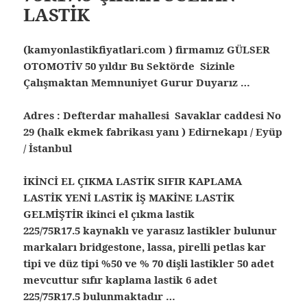
LASTİK
(kamyonlastikfiyatlari.com ) firmamız GÜLSER
OTOMOTİV 50 yıldır Bu Sektörde Sizinle
Çalışmaktan Memnuniyet Gurur Duyarız …
Adres : Defterdar mahallesi Savaklar caddesi No
29 (halk ekmek fabrikası yanı ) Edirnekapı / Eyüp
/ İstanbul
İKİNCİ EL ÇIKMA LASTİK SIFIR KAPLAMA
LASTİK YENİ LASTİK İŞ MAKİNE LASTİK
GELMİŞTİR ikinci el çıkma lastik
225/75R17.5 kaynaklı ve yarasız lastikler bulunur
markaları bridgestone, lassa, pirelli petlas kar
tipi ve düz tipi %50 ve % 70 dişli lastikler 50 adet
mevcuttur sıfır kaplama lastik 6 adet
225/75R17.5 bulunmaktadır …