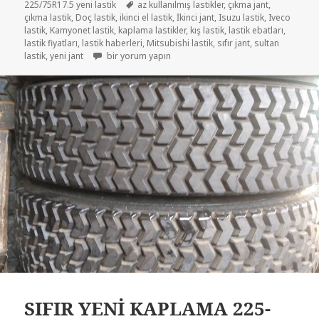
Etiketler
225/75R17.5 yeni lastik
az kullanılmış lastikler
,
çıkma jant
,
çıkma lastik
,
Doç lastik
,
ikinci el lastik
,
İkinci jant
,
Isuzu lastik
,
Iveco
lastik
,
Kamyonet lastik
,
kaplama lastikler
,
kış lastik
,
lastik ebatları
,
lastik fiyatları
,
lastik haberleri
,
Mitsubishi lastik
,
sıfır jant
,
sultan
215/75R17.5 VE 225/75R17.5 DİŞLİ LASTİKLER için
lastik
,
yeni jant
bir yorum yapın
SIFIR YENİ KAPLAMA 225-