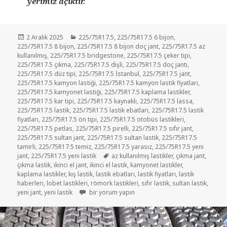
yerimiz açıktır.
Yayın
Kategoriler
2 Aralık 2025
225/75R17.5
,
225/75R17.5 6 bijon
,
tarihi
225/75R17.5 8 bijon
,
225/75R17.5 8 bijon doç jant
,
225/75R17.5 az
kullanılmış
,
225/75R17.5 bridgestone
,
225/75R17.5 çeker tipi
,
225/75R17.5 çıkma
,
225/75R17.5 dişli
,
225/75R17.5 doç jantı
,
225/75R17.5 düz tipi
,
225/75R17.5 İstanbul
,
225/75R17.5 jant
,
225/75R17.5 kamyon lastiği
,
225/75R17.5 kamyon lastik fiyatları
,
225/75R17.5 kamyonet lastiği
,
225/75R17.5 kaplama lastikler
,
225/75R17.5 kar tipi
,
225/75R17.5 kaynaklı
,
225/75R17.5 lassa
,
225/75R17.5 lastik
,
225/75R17.5 lastik ebatları
,
225/75R17.5 lastik
fiyatları
,
225/75R17.5 ön tipi
,
225/75R17.5 otobüs lastikleri
,
225/75R17.5 petlas
,
225/75R17.5 pirelli
,
225/75R17.5 sıfır jant
,
225/75R17.5 sultan jant
,
225/75R17.5 sultan lastik
,
225/75R17.5
tamirli
,
225/75R17.5 temiz
,
225/75R17.5 yarasız
,
225/75R17.5 yeni
Etiketler
jant
,
225/75R17.5 yeni lastik
az kullanılmış lastikler
,
çıkma jant
,
çıkma lastik
,
ikinci el jant
,
ikinci el lastik
,
kamyonet lastikler
,
kaplama lastikler
,
kış lastik
,
lastik ebatları
,
lastik fiyatları
,
lastik
haberleri
,
lobet lastikleri
,
römork lastikleri
,
sıfır lastik
,
sultan lastik
,
İKİNCİ EL LASTİK 225 75R17.5 ÇIKMA SULTAN LAS
yeni jant
,
yeni lastik
bir yorum yapın