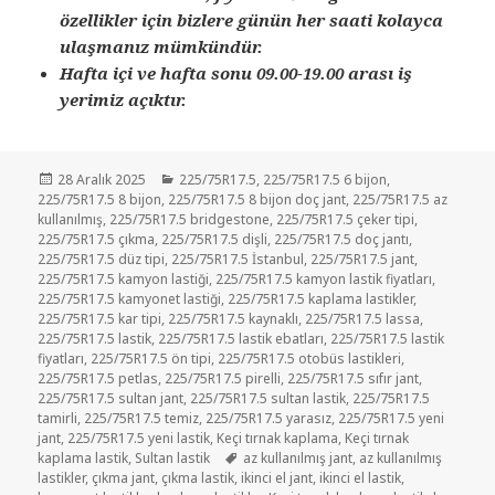
özellikler için bizlere günün her saati kolayca
ulaşmanız mümkündür.
Hafta içi ve hafta sonu 09.00-19.00 arası iş
yerimiz açıktır.
Yayın
Kategoriler
28 Aralık 2025
225/75R17.5
,
225/75R17.5 6 bijon
,
tarihi
225/75R17.5 8 bijon
,
225/75R17.5 8 bijon doç jant
,
225/75R17.5 az
kullanılmış
,
225/75R17.5 bridgestone
,
225/75R17.5 çeker tipi
,
225/75R17.5 çıkma
,
225/75R17.5 dişli
,
225/75R17.5 doç jantı
,
225/75R17.5 düz tipi
,
225/75R17.5 İstanbul
,
225/75R17.5 jant
,
225/75R17.5 kamyon lastiği
,
225/75R17.5 kamyon lastik fiyatları
,
225/75R17.5 kamyonet lastiği
,
225/75R17.5 kaplama lastikler
,
225/75R17.5 kar tipi
,
225/75R17.5 kaynaklı
,
225/75R17.5 lassa
,
225/75R17.5 lastik
,
225/75R17.5 lastik ebatları
,
225/75R17.5 lastik
fiyatları
,
225/75R17.5 ön tipi
,
225/75R17.5 otobüs lastikleri
,
225/75R17.5 petlas
,
225/75R17.5 pirelli
,
225/75R17.5 sıfır jant
,
225/75R17.5 sultan jant
,
225/75R17.5 sultan lastik
,
225/75R17.5
tamirli
,
225/75R17.5 temiz
,
225/75R17.5 yarasız
,
225/75R17.5 yeni
jant
,
225/75R17.5 yeni lastik
,
Keçi tırnak kaplama
,
Keçi tırnak
Etiketler
kaplama lastik
,
Sultan lastik
az kullanılmış jant
,
az kullanılmış
lastikler
,
çıkma jant
,
çıkma lastik
,
ikinci el jant
,
ikinci el lastik
,