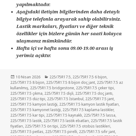
yapılmaktadır.
Aşağıdaki iletişim bilgilerinden daha detaylı
bilgiye telefonla arayarak sahip olabilirsiniz.
Lastik markaları, fiyatları ve diğer teknik
özellikler için bizlere günün her saati kolayca
ulaşmanız mümkündür.
Hafta içi ve hafta sonu 09.00-19.00 arası iş
yerimiz açıktır.
Yayın
Kategoriler
10 Nisan 2026
225/75R17.5
,
225/75R17.5 6 bijon
,
tarihi
225/75R17.5 8 bijon
,
225/75R17.5 8 bijon doç jant
,
225/75R17.5 az
kullanılmış
,
225/75R17.5 bridgestone
,
225/75R17.5 çeker tipi
,
225/75R17.5 çıkma
,
225/75R17.5 dişli
,
225/75R17.5 doç jantı
,
225/75R17.5 düz tipi
,
225/75R17.5 İstanbul
,
225/75R17.5 jant
,
225/75R17.5 kamyon lastiği
,
225/75R17.5 kamyon lastik fiyatları
,
225/75R17.5 kamyonet lastiği
,
225/75R17.5 kaplama lastikler
,
225/75R17.5 kar tipi
,
225/75R17.5 kaynaklı
,
225/75R17.5 lassa
,
225/75R17.5 lastik
,
225/75R17.5 lastik ebatları
,
225/75R17.5 lastik
fiyatları
,
225/75R17.5 ön tipi
,
225/75R17.5 otobüs lastikleri
,
225/75R17.5 petlas
,
225/75R17.5 pirelli
,
225/75R17.5 sıfır jant
,