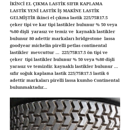
İKİNCİ EL ÇIKMA LASTİK SIFIR KAPLAMA
LASTİK YENİ LASTİK İŞ MAKİNE LASTİK
GELMİŞTİR ikinci el çıkma lastik 225/75R17.5
çeker tipi ve kar tipi lastikler bulunur % 50 veya
%80 dişli yarasız ve temiz ve kaynaklı lastikler
bulunur 80 adettir markaları bridgestone lassa
goodyear michelin pirelli petlas continental
lastikler mevcuttur … 225/75R17.5 ön tipi ve
çeker tipi lastikler bulunur % 50 veya %80 dişli
yarasız ve temizdir. kaynaklı lastikler bulunur …
sıfır soğuk kaplama lastik 225/75R17.5 lastik 6
adettir markaları pirelli lassa kumho Continental
bulunmaktadır…