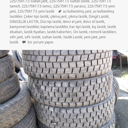
225/75R17.5 sultan jant
,
225/75R17.5 sultan lastik
,
225/75R17.5
tamirli
,
225/75R17.5 temiz
,
225/75R17.5 yarasız
,
225/75R17.5 yeni
Etiketler
jant
,
225/75R17.5 yeni lastik
az kullanılmış jant
,
az kullanılmış
lastikler
,
Çeker tipi lastik
,
çıkma jant
,
çıkma lastik
,
Dingil Lastik
,
DİNGİLLİK LASTİK
,
Düz tip lastik
,
ikinci el jant
,
ikinci el lastik
,
kamyonet lastikler
,
kaplama lastikler
,
Kar tipi lastik
,
kış lastik
,
lastik
ebatları
,
lastik fiyatları
,
lastik haberleri
,
Ön lastik
,
römork lastikleri
,
sıfır jant
,
sıfır lastik
,
sultan lastik
,
Yazlık Lastik
,
yeni jant
,
yeni
225-75R17.5 İKİNCİ EL ÇIKMA LASTİK için
lastik
bir yorum yapın