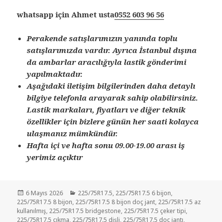
whatsapp için Ahmet usta
0552 603 96 56
Perakende satışlarımızın yanında toplu
satışlarımızda vardır. Ayrıca İstanbul dışına
da ambarlar aracılığıyla lastik gönderimi
yapılmaktadır.
Aşağıdaki iletişim bilgilerinden daha detaylı
bilgiye telefonla arayarak sahip olabilirsiniz.
Lastik markaları, fiyatları ve diğer teknik
özellikler için bizlere günün her saati kolayca
ulaşmanız mümkündür.
Hafta içi ve hafta sonu 09.00-19.00 arası iş
yerimiz açıktır
Yayın
Kategoriler
6 Mayıs 2026
225/75R17.5
,
225/75R17.5 6 bijon
,
tarihi
225/75R17.5 8 bijon
,
225/75R17.5 8 bijon doç jant
,
225/75R17.5 az
kullanılmış
,
225/75R17.5 bridgestone
,
225/75R17.5 çeker tipi
,
225/75R17.5 çıkma
,
225/75R17.5 dişli
,
225/75R17.5 doç jantı
,