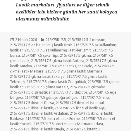
Lastik markaları, fiyatları ve diğer teknik
özellikler için bizlere günün her saati kolayca
ulaşmanız mümkündür.
Yayın
Kategoriler
2 Nisan 2026
215/75R17.5
,
215/75R17.5 4 mevsim
,
tarihi
215/75R17.5 az kullanılmış lastik İzmir
,
215/75R17.5 az kullanılmış
lastikler
,
215/75R17.5 az kullanılmış lastikler İzmit
,
215/75R17.5
bursa
,
215/75R17.5 çeker tipi
,
215/75R17.5 çıkma
,
215/75R17.5
çıkma lastik
,
215/75R17.5 çıkma lastik Ankara
,
215/75R17.5 çıkma
lastik Antalya
,
215/75R17.5 çıkma lastik Çanakkale
,
215/75R17.5
çıkma lastik Malkara
,
215/75R17.5 çıkma lastik Marmara
,
215/75R17.5 çıkma lastik Sakarya
,
215/75R17.5 çıkma lastik
Tekirdağ
,
215/75R17.5 çıkma lastik Zonguldak
,
215/75R17.5 çıkma
lastikler
,
215/75R17.5 çıkma yarasız
,
215/75R17.5 çıkmalar
,
215/75R17.5 dişli lastikler
,
215/75R17.5 düz tipi
,
215/75R17.5 ege
bölgesi
,
215/75R17.5 güneydoğu bölgesi
,
215/75R17.5 hino
,
215/75R17.5 ikinci el Bursa
,
215/75R17.5 ikinci el İstanbul
,
215/75R17.5 ikinci el lastik
,
215/75R17.5 ikinci el lastik Ağrı
,
215/75R17.5 ikinci el lastik Ardahan
,
215/75R17.5 ikinci el lastik
Balıkesir
,
215/75R17.5 ikinci el lastik Edirne
,
215/75R17.5 ikinci el
lastik Kocaeli
,
215/75R17.5 ikinci el lastik Marmara adası
,
215/75R17.5 ikinci el lastik Muğla
,
215/75R17.5 istanbul
,