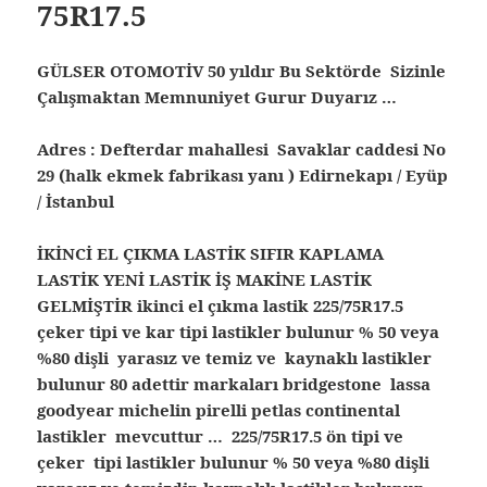
75R17.5
GÜLSER OTOMOTİV 50 yıldır Bu Sektörde Sizinle
Çalışmaktan Memnuniyet Gurur Duyarız …
Adres : Defterdar mahallesi Savaklar caddesi No
29 (halk ekmek fabrikası yanı ) Edirnekapı / Eyüp
/ İstanbul
İKİNCİ EL ÇIKMA LASTİK SIFIR KAPLAMA
LASTİK YENİ LASTİK İŞ MAKİNE LASTİK
GELMİŞTİR ikinci el çıkma lastik 225/75R17.5
çeker tipi ve kar tipi lastikler bulunur % 50 veya
%80 dişli yarasız ve temiz ve kaynaklı lastikler
bulunur 80 adettir markaları bridgestone lassa
goodyear michelin pirelli petlas continental
lastikler mevcuttur … 225/75R17.5 ön tipi ve
çeker tipi lastikler bulunur % 50 veya %80 dişli