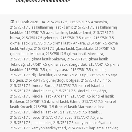
ulaşmanız mümkündür.
Yayın
Kategoriler
13 Ocak 2026
215/75R17.5
,
215/75R17.5 4 mevsim
,
tarihi
215/75R17.5 az kullanılmış lastik İzmir
,
215/75R17.5 az kullanılmış
lastikler
,
215/75R17.5 az kullanılmış lastikler İzmit
,
215/75R17.5
bursa
,
215/75R17.5 çeker tipi
,
215/75R17.5 çıkma
,
215/75R17.5
çıkma lastik
,
215/75R17.5 çıkma lastik Ankara
,
215/75R17.5 çıkma
lastik Antalya
,
215/75R17.5 çıkma lastik Çanakkale
,
215/75R17.5
çıkma lastik Malkara
,
215/75R17.5 çıkma lastik Marmara
,
215/75R17.5 çıkma lastik Sakarya
,
215/75R17.5 çıkma lastik
Tekirdağ
,
215/75R17.5 çıkma lastik Zonguldak
,
215/75R17.5 çıkma
lastikler
,
215/75R17.5 çıkma yarasız
,
215/75R17.5 çıkmalar
,
215/75R17.5 dişli lastikler
,
215/75R17.5 düz tipi
,
215/75R17.5 ege
bölgesi
,
215/75R17.5 güneydoğu bölgesi
,
215/75R17.5 hino
,
215/75R17.5 ikinci el Bursa
,
215/75R17.5 ikinci el İstanbul
,
215/75R17.5 ikinci el lastik
,
215/75R17.5 ikinci el lastik Ağrı
,
215/75R17.5 ikinci el lastik Ardahan
,
215/75R17.5 ikinci el lastik
Balıkesir
,
215/75R17.5 ikinci el lastik Edirne
,
215/75R17.5 ikinci el
lastik Kocaeli
,
215/75R17.5 ikinci el lastik Marmara adası
,
215/75R17.5 ikinci el lastik Muğla
,
215/75R17.5 istanbul
,
215/75R17.5 iveco
,
215/75R17.5 ısuzu
,
215/75R17.5 jant
,
215/75R17.5 jant lastikler
,
215/75R17.5 kamyon lastik fiyatlari
,
215/75R17.5 kamyonlastikfiyatlari
,
215/75R17.5 kaplama lastikler
,