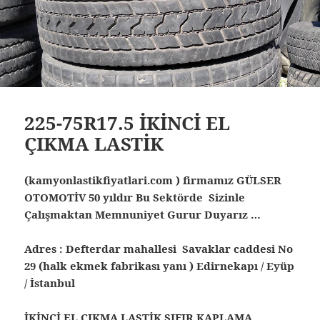
225-75R17.5 İKİNCİ EL
ÇIKMA LASTİK
(kamyonlastikfiyatlari.com ) firmamız GÜLSER
OTOMOTİV 50 yıldır Bu Sektörde Sizinle
Çalışmaktan Memnuniyet Gurur Duyarız …
Adres : Defterdar mahallesi Savaklar caddesi No
29 (halk ekmek fabrikası yanı ) Edirnekapı / Eyüp
/ İstanbul
İKİNCİ EL ÇIKMA LASTİK SIFIR KAPLAMA