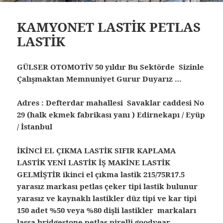
KAMYONET LASTİK PETLAS
LASTİK
GÜLSER OTOMOTİV 50 yıldır Bu Sektörde Sizinle
Çalışmaktan Memnuniyet Gurur Duyarız …
Adres : Defterdar mahallesi Savaklar caddesi No
29 (halk ekmek fabrikası yanı ) Edirnekapı / Eyüp
/ İstanbul
İKİNCİ EL ÇIKMA LASTİK SIFIR KAPLAMA
LASTİK YENİ LASTİK İŞ MAKİNE LASTİK
GELMİŞTİR ikinci el çıkma lastik 215/75R17.5
yarasız markası petlas çeker tipi lastik bulunur
yarasız ve kaynaklı lastikler düz tipi ve kar tipi
150 adet %50 veya %80 dişli lastikler markaları
lassa bridgestone petlas pirelli goodyear