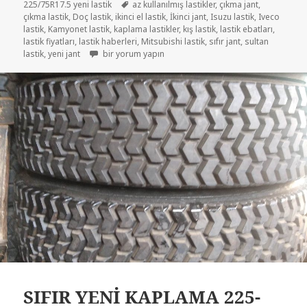
Etiketler
225/75R17.5 yeni lastik
az kullanılmış lastikler
,
çıkma jant
,
çıkma lastik
,
Doç lastik
,
ikinci el lastik
,
İkinci jant
,
Isuzu lastik
,
Iveco
lastik
,
Kamyonet lastik
,
kaplama lastikler
,
kış lastik
,
lastik ebatları
,
lastik fiyatları
,
lastik haberleri
,
Mitsubishi lastik
,
sıfır jant
,
sultan
215/75R17.5 VE 225/75R17.5 DİŞLİ LASTİKLER için
lastik
,
yeni jant
bir yorum yapın
SIFIR YENİ KAPLAMA 225-