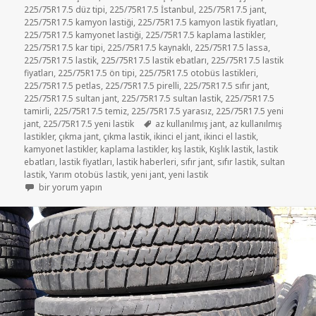
225/75R17.5 düz tipi
,
225/75R17.5 İstanbul
,
225/75R17.5 jant
,
225/75R17.5 kamyon lastiği
,
225/75R17.5 kamyon lastik fiyatları
,
225/75R17.5 kamyonet lastiği
,
225/75R17.5 kaplama lastikler
,
225/75R17.5 kar tipi
,
225/75R17.5 kaynaklı
,
225/75R17.5 lassa
,
225/75R17.5 lastik
,
225/75R17.5 lastik ebatları
,
225/75R17.5 lastik
fiyatları
,
225/75R17.5 ön tipi
,
225/75R17.5 otobüs lastikleri
,
225/75R17.5 petlas
,
225/75R17.5 pirelli
,
225/75R17.5 sıfır jant
,
225/75R17.5 sultan jant
,
225/75R17.5 sultan lastik
,
225/75R17.5
tamirli
,
225/75R17.5 temiz
,
225/75R17.5 yarasız
,
225/75R17.5 yeni
Etiketler
jant
,
225/75R17.5 yeni lastik
az kullanılmış jant
,
az kullanılmış
lastikler
,
çıkma jant
,
çıkma lastik
,
ikinci el jant
,
ikinci el lastik
,
kamyonet lastikler
,
kaplama lastikler
,
kış lastik
,
Kışlık lastik
,
lastik
ebatları
,
lastik fiyatları
,
lastik haberleri
,
sıfır jant
,
sıfır lastik
,
sultan
lastik
,
Yarım otobüs lastik
,
yeni jant
,
yeni lastik
225-75R17.5 soğuk kaplama lastikler için
bir yorum yapın