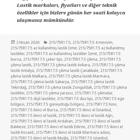
Lastik markaları, fiyatları ve diğer teknik
özellikler için bizlere günün her saati kolayca
ulaşmanız mümkündür.
Yayın
Kategoriler
2 Nisan 2026
215/75R17.5
,
215/75R17.5 4 mevsim
,
tarihi
215/75R17.5 az kullanılmış lastik İzmir
,
215/75R17.5 az kullanılmış
lastikler
,
215/75R17.5 az kullanılmış lastikler İzmit
,
215/75R17.5
bursa
,
215/75R17.5 çeker tipi
,
215/75R17.5 çıkma
,
215/75R17.5
çıkma lastik
,
215/75R17.5 çıkma lastik Ankara
,
215/75R17.5 çıkma
lastik Antalya
,
215/75R17.5 çıkma lastik Çanakkale
,
215/75R17.5
çıkma lastik Malkara
,
215/75R17.5 çıkma lastik Marmara
,
215/75R17.5 çıkma lastik Sakarya
,
215/75R17.5 çıkma lastik
Tekirdağ
,
215/75R17.5 çıkma lastik Zonguldak
,
215/75R17.5 çıkma
lastikler
,
215/75R17.5 çıkma yarasız
,
215/75R17.5 çıkmalar
,
215/75R17.5 dişli lastikler
,
215/75R17.5 düz tipi
,
215/75R17.5 ege
bölgesi
,
215/75R17.5 güneydoğu bölgesi
,
215/75R17.5 hino
,
215/75R17.5 ikinci el Bursa
,
215/75R17.5 ikinci el İstanbul
,
215/75R17.5 ikinci el lastik
,
215/75R17.5 ikinci el lastik Ağrı
,
215/75R17.5 ikinci el lastik Ardahan
,
215/75R17.5 ikinci el lastik
Balıkesir
,
215/75R17.5 ikinci el lastik Edirne
,
215/75R17.5 ikinci el
lastik Kocaeli
,
215/75R17.5 ikinci el lastik Marmara adası
,
215/75R17.5 ikinci el lastik Muğla
,
215/75R17.5 istanbul
,