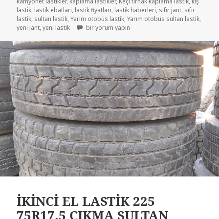
kamyonet lastikler
,
kaplama lastikler
,
Keçi tırnak kaplama lastik
,
kış
lastik
,
lastik ebatları
,
lastik fiyatları
,
lastik haberleri
,
sıfır jant
,
sıfır
lastik
,
sultan lastik
,
Yarım otobüs lastik
,
Yarım otobüs sultan lastik
,
SIFIR YENİ KAPLAMA 225-75R17.5 için
yeni jant
,
yeni lastik
bir yorum yapın
İKİNCİ EL LASTİK 225
75R17.5 ÇIKMA SULTAN