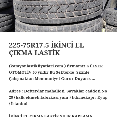
225-75R17.5 İKİNCİ EL
ÇIKMA LASTİK
(kamyonlastikfiyatlari.com ) firmamız GÜLSER
OTOMOTİV 50 yıldır Bu Sektörde Sizinle
Çalışmaktan Memnuniyet Gurur Duyarız …
Adres : Defterdar mahallesi Savaklar caddesi No
29 (halk ekmek fabrikası yanı ) Edirnekapı / Eyüp
/ İstanbul
İKİNCİ EL ÇIKMA LASTİK SIFIR KAPLAMA