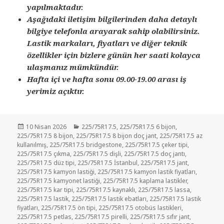
yapılmaktadır.
Aşağıdaki iletişim bilgilerinden daha detaylı
bilgiye telefonla arayarak sahip olabilirsiniz.
Lastik markaları, fiyatları ve diğer teknik
özellikler için bizlere günün her saati kolayca
ulaşmanız mümkündür.
Hafta içi ve hafta sonu 09.00-19.00 arası iş
yerimiz açıktır.
Yayın
Kategoriler
10 Nisan 2026
225/75R17.5
,
225/75R17.5 6 bijon
,
tarihi
225/75R17.5 8 bijon
,
225/75R17.5 8 bijon doç jant
,
225/75R17.5 az
kullanılmış
,
225/75R17.5 bridgestone
,
225/75R17.5 çeker tipi
,
225/75R17.5 çıkma
,
225/75R17.5 dişli
,
225/75R17.5 doç jantı
,
225/75R17.5 düz tipi
,
225/75R17.5 İstanbul
,
225/75R17.5 jant
,
225/75R17.5 kamyon lastiği
,
225/75R17.5 kamyon lastik fiyatları
,
225/75R17.5 kamyonet lastiği
,
225/75R17.5 kaplama lastikler
,
225/75R17.5 kar tipi
,
225/75R17.5 kaynaklı
,
225/75R17.5 lassa
,
225/75R17.5 lastik
,
225/75R17.5 lastik ebatları
,
225/75R17.5 lastik
fiyatları
,
225/75R17.5 ön tipi
,
225/75R17.5 otobüs lastikleri
,
225/75R17.5 petlas
,
225/75R17.5 pirelli
,
225/75R17.5 sıfır jant
,