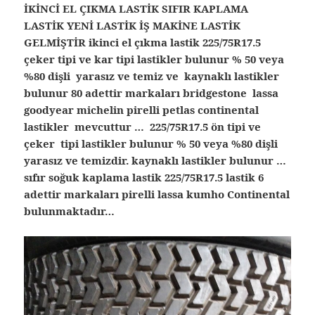
İKİNCİ EL ÇIKMA LASTİK SIFIR KAPLAMA
LASTİK YENİ LASTİK İŞ MAKİNE LASTİK
GELMİŞTİR ikinci el çıkma lastik 225/75R17.5
çeker tipi ve kar tipi lastikler bulunur % 50 veya
%80 dişli yarasız ve temiz ve kaynaklı lastikler
bulunur 80 adettir markaları bridgestone lassa
goodyear michelin pirelli petlas continental
lastikler mevcuttur … 225/75R17.5 ön tipi ve
çeker tipi lastikler bulunur % 50 veya %80 dişli
yarasız ve temizdir. kaynaklı lastikler bulunur …
sıfır soğuk kaplama lastik 225/75R17.5 lastik 6
adettir markaları pirelli lassa kumho Continental
bulunmaktadır…