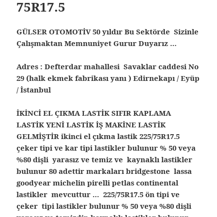
75R17.5
GÜLSER OTOMOTİV 50 yıldır Bu Sektörde Sizinle
Çalışmaktan Memnuniyet Gurur Duyarız …
Adres : Defterdar mahallesi Savaklar caddesi No
29 (halk ekmek fabrikası yanı ) Edirnekapı / Eyüp
/ İstanbul
İKİNCİ EL ÇIKMA LASTİK SIFIR KAPLAMA
LASTİK YENİ LASTİK İŞ MAKİNE LASTİK
GELMİŞTİR ikinci el çıkma lastik 225/75R17.5
çeker tipi ve kar tipi lastikler bulunur % 50 veya
%80 dişli yarasız ve temiz ve kaynaklı lastikler
bulunur 80 adettir markaları bridgestone lassa
goodyear michelin pirelli petlas continental
lastikler mevcuttur … 225/75R17.5 ön tipi ve
çeker tipi lastikler bulunur % 50 veya %80 dişli