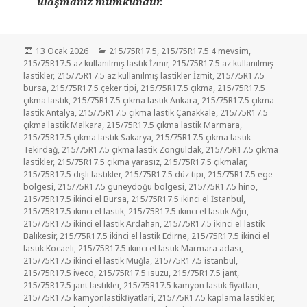
ulaşmanız mümkündür.
Yayın
Kategoriler
13 Ocak 2026
215/75R17.5
,
215/75R17.5 4 mevsim
,
tarihi
215/75R17.5 az kullanılmış lastik İzmir
,
215/75R17.5 az kullanılmış
lastikler
,
215/75R17.5 az kullanılmış lastikler İzmit
,
215/75R17.5
bursa
,
215/75R17.5 çeker tipi
,
215/75R17.5 çıkma
,
215/75R17.5
çıkma lastik
,
215/75R17.5 çıkma lastik Ankara
,
215/75R17.5 çıkma
lastik Antalya
,
215/75R17.5 çıkma lastik Çanakkale
,
215/75R17.5
çıkma lastik Malkara
,
215/75R17.5 çıkma lastik Marmara
,
215/75R17.5 çıkma lastik Sakarya
,
215/75R17.5 çıkma lastik
Tekirdağ
,
215/75R17.5 çıkma lastik Zonguldak
,
215/75R17.5 çıkma
lastikler
,
215/75R17.5 çıkma yarasız
,
215/75R17.5 çıkmalar
,
215/75R17.5 dişli lastikler
,
215/75R17.5 düz tipi
,
215/75R17.5 ege
bölgesi
,
215/75R17.5 güneydoğu bölgesi
,
215/75R17.5 hino
,
215/75R17.5 ikinci el Bursa
,
215/75R17.5 ikinci el İstanbul
,
215/75R17.5 ikinci el lastik
,
215/75R17.5 ikinci el lastik Ağrı
,
215/75R17.5 ikinci el lastik Ardahan
,
215/75R17.5 ikinci el lastik
Balıkesir
,
215/75R17.5 ikinci el lastik Edirne
,
215/75R17.5 ikinci el
lastik Kocaeli
,
215/75R17.5 ikinci el lastik Marmara adası
,
215/75R17.5 ikinci el lastik Muğla
,
215/75R17.5 istanbul
,
215/75R17.5 iveco
,
215/75R17.5 ısuzu
,
215/75R17.5 jant
,
215/75R17.5 jant lastikler
,
215/75R17.5 kamyon lastik fiyatlari
,
215/75R17.5 kamyonlastikfiyatlari
,
215/75R17.5 kaplama lastikler
,