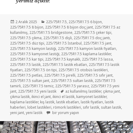
yerimiz açıktır.
Yayın
Kategoriler
2 Aralık 2025
225/75R17.5
,
225/75R17.5 6 bijon
,
tarihi
225/75R17.5 8 bijon
,
225/75R17.5 8 bijon doç jant
,
225/75R17.5 az
kullanılmış
,
225/75R17.5 bridgestone
,
225/75R17.5 çeker tipi
,
225/75R17.5 çıkma
,
225/75R17.5 dişli
,
225/75R17.5 doç jantı
,
225/75R17.5 düz tipi
,
225/75R17.5 İstanbul
,
225/75R17.5 jant
,
225/75R17.5 kamyon lastiği
,
225/75R17.5 kamyon lastik fiyatları
,
225/75R17.5 kamyonet lastiği
,
225/75R17.5 kaplama lastikler
,
225/75R17.5 kar tipi
,
225/75R17.5 kaynaklı
,
225/75R17.5 lassa
,
225/75R17.5 lastik
,
225/75R17.5 lastik ebatları
,
225/75R17.5 lastik
fiyatları
,
225/75R17.5 ön tipi
,
225/75R17.5 otobüs lastikleri
,
225/75R17.5 petlas
,
225/75R17.5 pirelli
,
225/75R17.5 sıfır jant
,
225/75R17.5 sultan jant
,
225/75R17.5 sultan lastik
,
225/75R17.5
tamirli
,
225/75R17.5 temiz
,
225/75R17.5 yarasız
,
225/75R17.5 yeni
Etiketler
jant
,
225/75R17.5 yeni lastik
az kullanılmış lastikler
,
çıkma jant
,
çıkma lastik
,
ikinci el jant
,
ikinci el lastik
,
kamyonet lastikler
,
kaplama lastikler
,
kış lastik
,
lastik ebatları
,
lastik fiyatları
,
lastik
haberleri
,
lobet lastikleri
,
römork lastikleri
,
sıfır lastik
,
sultan lastik
,
İKİNCİ EL LASTİK 225 75R17.5 ÇIKMA SULTAN LAS
yeni jant
,
yeni lastik
bir yorum yapın