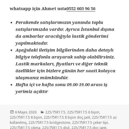
whatsapp için Ahmet usta
0552 603 96 56
Perakende satışlarımızın yanında toplu
satışlarımızda vardır. Ayrıca İstanbul dışına
da ambarlar aracılığıyla lastik gönderimi
yapılmaktadır.
Aşağıdaki iletişim bilgilerinden daha detaylı
bilgiye telefonla arayarak sahip olabilirsiniz.
Lastik markaları, fiyatları ve diğer teknik
özellikler için bizlere günün her saati kolayca
ulaşmanız mümkündür.
Hafta içi ve hafta sonu 09.00-19.00 arası iş
yerimiz açıktır
Yayın
Kategoriler
6 Mayıs 2026
225/75R17.5
,
225/75R17.5 6 bijon
,
tarihi
225/75R17.5 8 bijon
,
225/75R17.5 8 bijon doç jant
,
225/75R17.5 az
kullanılmış
,
225/75R17.5 bridgestone
,
225/75R17.5 çeker tipi
,
225/75R17.5 çıkma
,
225/75R17.5 dişli
,
225/75R17.5 doç jantı
,