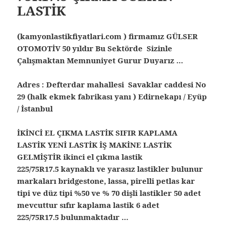
LASTİK
(kamyonlastikfiyatlari.com ) firmamız GÜLSER
OTOMOTİV 50 yıldır Bu Sektörde Sizinle
Çalışmaktan Memnuniyet Gurur Duyarız …
Adres : Defterdar mahallesi Savaklar caddesi No
29 (halk ekmek fabrikası yanı ) Edirnekapı / Eyüp
/ İstanbul
İKİNCİ EL ÇIKMA LASTİK SIFIR KAPLAMA
LASTİK YENİ LASTİK İŞ MAKİNE LASTİK
GELMİŞTİR ikinci el çıkma lastik
225/75R17.5 kaynaklı ve yarasız lastikler bulunur
markaları bridgestone, lassa, pirelli petlas kar
tipi ve düz tipi %50 ve % 70 dişli lastikler 50 adet
mevcuttur sıfır kaplama lastik 6 adet
225/75R17.5 bulunmaktadır …