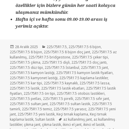
özellikler için bizlere günün her saati kolayca
ulaşmanız mümkündür.
Hafta içi ve hafta sonu 09.00-19.00 arası iş
yerimiz açıktır.
Yayın
Kategoriler
28 Aralık 2025
225/75R17.5
,
225/75R17.5 6 bijon
,
tarihi
225/75R17.5 8 bijon
,
225/75R17.5 8 bijon doç jant
,
225/75R17.5 az
kullanılmış
,
225/75R17.5 bridgestone
,
225/75R17.5 çeker tipi
,
225/75R17.5 çıkma
,
225/75R17.5 dişli
,
225/75R17.5 doç jantı
,
225/75R17.5 düz tipi
,
225/75R17.5 İstanbul
,
225/75R17.5 jant
,
225/75R17.5 kamyon lastiği
,
225/75R17.5 kamyon lastik fiyatları
,
225/75R17.5 kamyonet lastiği
,
225/75R17.5 kaplama lastikler
,
225/75R17.5 kar tipi
,
225/75R17.5 kaynaklı
,
225/75R17.5 lassa
,
225/75R17.5 lastik
,
225/75R17.5 lastik ebatları
,
225/75R17.5 lastik
fiyatları
,
225/75R17.5 ön tipi
,
225/75R17.5 otobüs lastikleri
,
225/75R17.5 petlas
,
225/75R17.5 pirelli
,
225/75R17.5 sıfır jant
,
225/75R17.5 sultan jant
,
225/75R17.5 sultan lastik
,
225/75R17.5
tamirli
,
225/75R17.5 temiz
,
225/75R17.5 yarasız
,
225/75R17.5 yeni
jant
,
225/75R17.5 yeni lastik
,
Keçi tırnak kaplama
,
Keçi tırnak
Etiketler
kaplama lastik
,
Sultan lastik
az kullanılmış jant
,
az kullanılmış
lastikler
,
çıkma jant
,
çıkma lastik
,
ikinci el jant
,
ikinci el lastik
,