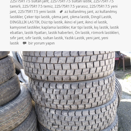
225/75R17.5 sultan jant
,
225/75R17.5 sultan lastik
,
225/75R17.5
tamirli
,
225/75R17.5 temiz
,
225/75R17.5 yarasız
,
225/75R17.5 yeni
Etiketler
jant
,
225/75R17.5 yeni lastik
az kullanılmış jant
,
az kullanılmış
lastikler
,
Çeker tipi lastik
,
çıkma jant
,
çıkma lastik
,
Dingil Lastik
,
DİNGİLLİK LASTİK
,
Düz tip lastik
,
ikinci el jant
,
ikinci el lastik
,
kamyonet lastikler
,
kaplama lastikler
,
Kar tipi lastik
,
kış lastik
,
lastik
ebatları
,
lastik fiyatları
,
lastik haberleri
,
Ön lastik
,
römork lastikleri
,
sıfır jant
,
sıfır lastik
,
sultan lastik
,
Yazlık Lastik
,
yeni jant
,
yeni
225-75R17.5 İKİNCİ EL ÇIKMA LASTİK için
lastik
bir yorum yapın