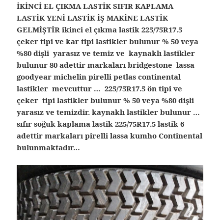
İKİNCİ EL ÇIKMA LASTİK SIFIR KAPLAMA
LASTİK YENİ LASTİK İŞ MAKİNE LASTİK
GELMİŞTİR ikinci el çıkma lastik 225/75R17.5
çeker tipi ve kar tipi lastikler bulunur % 50 veya
%80 dişli yarasız ve temiz ve kaynaklı lastikler
bulunur 80 adettir markaları bridgestone lassa
goodyear michelin pirelli petlas continental
lastikler mevcuttur … 225/75R17.5 ön tipi ve
çeker tipi lastikler bulunur % 50 veya %80 dişli
yarasız ve temizdir. kaynaklı lastikler bulunur …
sıfır soğuk kaplama lastik 225/75R17.5 lastik 6
adettir markaları pirelli lassa kumho Continental
bulunmaktadır…