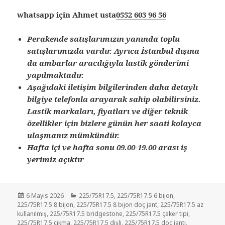
whatsapp için Ahmet usta
0552 603 96 56
Perakende satışlarımızın yanında toplu
satışlarımızda vardır. Ayrıca İstanbul dışına
da ambarlar aracılığıyla lastik gönderimi
yapılmaktadır.
Aşağıdaki iletişim bilgilerinden daha detaylı
bilgiye telefonla arayarak sahip olabilirsiniz.
Lastik markaları, fiyatları ve diğer teknik
özellikler için bizlere günün her saati kolayca
ulaşmanız mümkündür.
Hafta içi ve hafta sonu 09.00-19.00 arası iş
yerimiz açıktır
Yayın
Kategoriler
6 Mayıs 2026
225/75R17.5
,
225/75R17.5 6 bijon
,
tarihi
225/75R17.5 8 bijon
,
225/75R17.5 8 bijon doç jant
,
225/75R17.5 az
kullanılmış
,
225/75R17.5 bridgestone
,
225/75R17.5 çeker tipi
,
225/75R17.5 çıkma
,
225/75R17.5 dişli
,
225/75R17.5 doç jantı
,