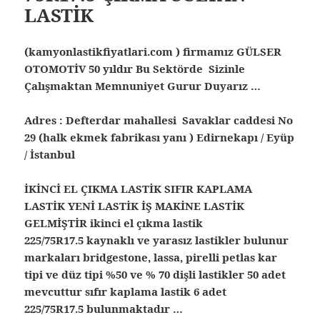
LASTİK
(kamyonlastikfiyatlari.com ) firmamız GÜLSER
OTOMOTİV 50 yıldır Bu Sektörde Sizinle
Çalışmaktan Memnuniyet Gurur Duyarız …
Adres : Defterdar mahallesi Savaklar caddesi No
29 (halk ekmek fabrikası yanı ) Edirnekapı / Eyüp
/ İstanbul
İKİNCİ EL ÇIKMA LASTİK SIFIR KAPLAMA
LASTİK YENİ LASTİK İŞ MAKİNE LASTİK
GELMİŞTİR ikinci el çıkma lastik
225/75R17.5 kaynaklı ve yarasız lastikler bulunur
markaları bridgestone, lassa, pirelli petlas kar
tipi ve düz tipi %50 ve % 70 dişli lastikler 50 adet
mevcuttur sıfır kaplama lastik 6 adet
225/75R17.5 bulunmaktadır …