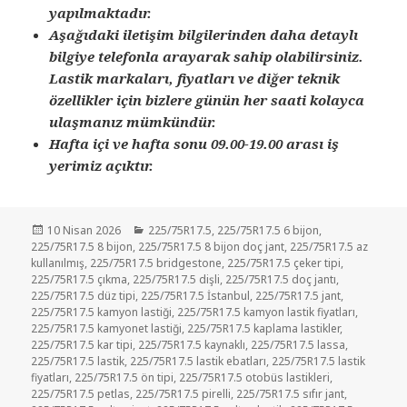
yapılmaktadır.
Aşağıdaki iletişim bilgilerinden daha detaylı
bilgiye telefonla arayarak sahip olabilirsiniz.
Lastik markaları, fiyatları ve diğer teknik
özellikler için bizlere günün her saati kolayca
ulaşmanız mümkündür.
Hafta içi ve hafta sonu 09.00-19.00 arası iş
yerimiz açıktır.
Yayın
Kategoriler
10 Nisan 2026
225/75R17.5
,
225/75R17.5 6 bijon
,
tarihi
225/75R17.5 8 bijon
,
225/75R17.5 8 bijon doç jant
,
225/75R17.5 az
kullanılmış
,
225/75R17.5 bridgestone
,
225/75R17.5 çeker tipi
,
225/75R17.5 çıkma
,
225/75R17.5 dişli
,
225/75R17.5 doç jantı
,
225/75R17.5 düz tipi
,
225/75R17.5 İstanbul
,
225/75R17.5 jant
,
225/75R17.5 kamyon lastiği
,
225/75R17.5 kamyon lastik fiyatları
,
225/75R17.5 kamyonet lastiği
,
225/75R17.5 kaplama lastikler
,
225/75R17.5 kar tipi
,
225/75R17.5 kaynaklı
,
225/75R17.5 lassa
,
225/75R17.5 lastik
,
225/75R17.5 lastik ebatları
,
225/75R17.5 lastik
fiyatları
,
225/75R17.5 ön tipi
,
225/75R17.5 otobüs lastikleri
,
225/75R17.5 petlas
,
225/75R17.5 pirelli
,
225/75R17.5 sıfır jant
,