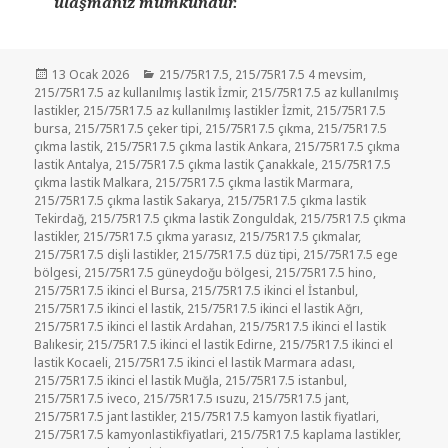
ulaşmanız mümkündür.
Yayın
Kategoriler
13 Ocak 2026
215/75R17.5
,
215/75R17.5 4 mevsim
,
tarihi
215/75R17.5 az kullanılmış lastik İzmir
,
215/75R17.5 az kullanılmış
lastikler
,
215/75R17.5 az kullanılmış lastikler İzmit
,
215/75R17.5
bursa
,
215/75R17.5 çeker tipi
,
215/75R17.5 çıkma
,
215/75R17.5
çıkma lastik
,
215/75R17.5 çıkma lastik Ankara
,
215/75R17.5 çıkma
lastik Antalya
,
215/75R17.5 çıkma lastik Çanakkale
,
215/75R17.5
çıkma lastik Malkara
,
215/75R17.5 çıkma lastik Marmara
,
215/75R17.5 çıkma lastik Sakarya
,
215/75R17.5 çıkma lastik
Tekirdağ
,
215/75R17.5 çıkma lastik Zonguldak
,
215/75R17.5 çıkma
lastikler
,
215/75R17.5 çıkma yarasız
,
215/75R17.5 çıkmalar
,
215/75R17.5 dişli lastikler
,
215/75R17.5 düz tipi
,
215/75R17.5 ege
bölgesi
,
215/75R17.5 güneydoğu bölgesi
,
215/75R17.5 hino
,
215/75R17.5 ikinci el Bursa
,
215/75R17.5 ikinci el İstanbul
,
215/75R17.5 ikinci el lastik
,
215/75R17.5 ikinci el lastik Ağrı
,
215/75R17.5 ikinci el lastik Ardahan
,
215/75R17.5 ikinci el lastik
Balıkesir
,
215/75R17.5 ikinci el lastik Edirne
,
215/75R17.5 ikinci el
lastik Kocaeli
,
215/75R17.5 ikinci el lastik Marmara adası
,
215/75R17.5 ikinci el lastik Muğla
,
215/75R17.5 istanbul
,
215/75R17.5 iveco
,
215/75R17.5 ısuzu
,
215/75R17.5 jant
,
215/75R17.5 jant lastikler
,
215/75R17.5 kamyon lastik fiyatlari
,
215/75R17.5 kamyonlastikfiyatlari
,
215/75R17.5 kaplama lastikler
,