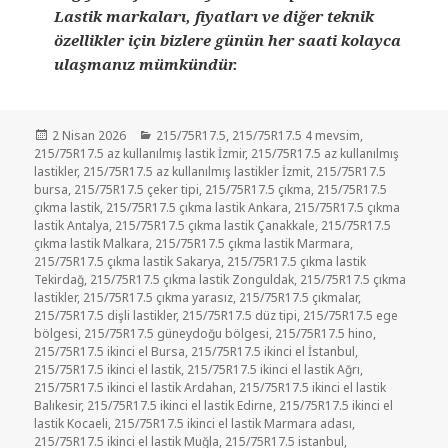
Lastik markaları, fiyatları ve diğer teknik
özellikler için bizlere günün her saati kolayca
ulaşmanız mümkündür.
Yayın
Kategoriler
2 Nisan 2026
215/75R17.5
,
215/75R17.5 4 mevsim
,
tarihi
215/75R17.5 az kullanılmış lastik İzmir
,
215/75R17.5 az kullanılmış
lastikler
,
215/75R17.5 az kullanılmış lastikler İzmit
,
215/75R17.5
bursa
,
215/75R17.5 çeker tipi
,
215/75R17.5 çıkma
,
215/75R17.5
çıkma lastik
,
215/75R17.5 çıkma lastik Ankara
,
215/75R17.5 çıkma
lastik Antalya
,
215/75R17.5 çıkma lastik Çanakkale
,
215/75R17.5
çıkma lastik Malkara
,
215/75R17.5 çıkma lastik Marmara
,
215/75R17.5 çıkma lastik Sakarya
,
215/75R17.5 çıkma lastik
Tekirdağ
,
215/75R17.5 çıkma lastik Zonguldak
,
215/75R17.5 çıkma
lastikler
,
215/75R17.5 çıkma yarasız
,
215/75R17.5 çıkmalar
,
215/75R17.5 dişli lastikler
,
215/75R17.5 düz tipi
,
215/75R17.5 ege
bölgesi
,
215/75R17.5 güneydoğu bölgesi
,
215/75R17.5 hino
,
215/75R17.5 ikinci el Bursa
,
215/75R17.5 ikinci el İstanbul
,
215/75R17.5 ikinci el lastik
,
215/75R17.5 ikinci el lastik Ağrı
,
215/75R17.5 ikinci el lastik Ardahan
,
215/75R17.5 ikinci el lastik
Balıkesir
,
215/75R17.5 ikinci el lastik Edirne
,
215/75R17.5 ikinci el
lastik Kocaeli
,
215/75R17.5 ikinci el lastik Marmara adası
,
215/75R17.5 ikinci el lastik Muğla
,
215/75R17.5 istanbul
,