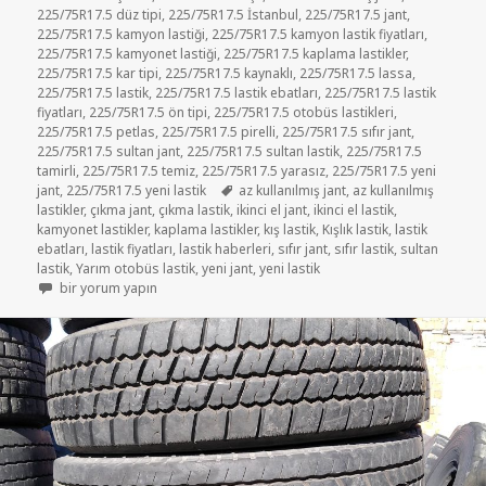
225/75R17.5 düz tipi
,
225/75R17.5 İstanbul
,
225/75R17.5 jant
,
225/75R17.5 kamyon lastiği
,
225/75R17.5 kamyon lastik fiyatları
,
225/75R17.5 kamyonet lastiği
,
225/75R17.5 kaplama lastikler
,
225/75R17.5 kar tipi
,
225/75R17.5 kaynaklı
,
225/75R17.5 lassa
,
225/75R17.5 lastik
,
225/75R17.5 lastik ebatları
,
225/75R17.5 lastik
fiyatları
,
225/75R17.5 ön tipi
,
225/75R17.5 otobüs lastikleri
,
225/75R17.5 petlas
,
225/75R17.5 pirelli
,
225/75R17.5 sıfır jant
,
225/75R17.5 sultan jant
,
225/75R17.5 sultan lastik
,
225/75R17.5
tamirli
,
225/75R17.5 temiz
,
225/75R17.5 yarasız
,
225/75R17.5 yeni
Etiketler
jant
,
225/75R17.5 yeni lastik
az kullanılmış jant
,
az kullanılmış
lastikler
,
çıkma jant
,
çıkma lastik
,
ikinci el jant
,
ikinci el lastik
,
kamyonet lastikler
,
kaplama lastikler
,
kış lastik
,
Kışlık lastik
,
lastik
ebatları
,
lastik fiyatları
,
lastik haberleri
,
sıfır jant
,
sıfır lastik
,
sultan
lastik
,
Yarım otobüs lastik
,
yeni jant
,
yeni lastik
225-75R17.5 soğuk kaplama lastikler için
bir yorum yapın