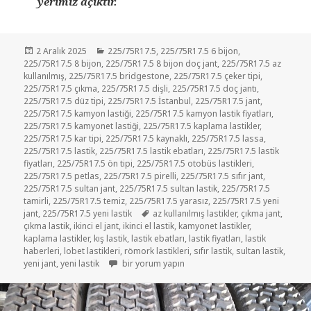
yerimiz açıktır.
Yayın
Kategoriler
2 Aralık 2025
225/75R17.5
,
225/75R17.5 6 bijon
,
tarihi
225/75R17.5 8 bijon
,
225/75R17.5 8 bijon doç jant
,
225/75R17.5 az
kullanılmış
,
225/75R17.5 bridgestone
,
225/75R17.5 çeker tipi
,
225/75R17.5 çıkma
,
225/75R17.5 dişli
,
225/75R17.5 doç jantı
,
225/75R17.5 düz tipi
,
225/75R17.5 İstanbul
,
225/75R17.5 jant
,
225/75R17.5 kamyon lastiği
,
225/75R17.5 kamyon lastik fiyatları
,
225/75R17.5 kamyonet lastiği
,
225/75R17.5 kaplama lastikler
,
225/75R17.5 kar tipi
,
225/75R17.5 kaynaklı
,
225/75R17.5 lassa
,
225/75R17.5 lastik
,
225/75R17.5 lastik ebatları
,
225/75R17.5 lastik
fiyatları
,
225/75R17.5 ön tipi
,
225/75R17.5 otobüs lastikleri
,
225/75R17.5 petlas
,
225/75R17.5 pirelli
,
225/75R17.5 sıfır jant
,
225/75R17.5 sultan jant
,
225/75R17.5 sultan lastik
,
225/75R17.5
tamirli
,
225/75R17.5 temiz
,
225/75R17.5 yarasız
,
225/75R17.5 yeni
Etiketler
jant
,
225/75R17.5 yeni lastik
az kullanılmış lastikler
,
çıkma jant
,
çıkma lastik
,
ikinci el jant
,
ikinci el lastik
,
kamyonet lastikler
,
kaplama lastikler
,
kış lastik
,
lastik ebatları
,
lastik fiyatları
,
lastik
haberleri
,
lobet lastikleri
,
römork lastikleri
,
sıfır lastik
,
sultan lastik
,
İKİNCİ EL LASTİK 225 75R17.5 ÇIKMA SULTAN LAS
yeni jant
,
yeni lastik
bir yorum yapın