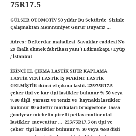
75R17.5
GÜLSER OTOMOTİV 50 yıldır Bu Sektörde Sizinle
Çalışmaktan Memnuniyet Gurur Duyarız …
Adres : Defterdar mahallesi Savaklar caddesi No
29 (halk ekmek fabrikası yanı ) Edirnekapı / Eyüp
/ İstanbul
İKİNCİ EL ÇIKMA LASTİK SIFIR KAPLAMA
LASTİK YENİ LASTİK İŞ MAKİNE LASTİK
GELMİŞTİR ikinci el çıkma lastik 225/75R17.5
çeker tipi ve kar tipi lastikler bulunur % 50 veya
%80 dişli yarasız ve temiz ve kaynaklı lastikler
bulunur 80 adettir markaları bridgestone lassa
goodyear michelin pirelli petlas continental
lastikler mevcuttur … 225/75R17.5 ön tipi ve
çeker tipi lastikler bulunur % 50 veya %80 dişli