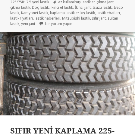
Etiketler
225/75R17.5 yeni lastik
az kullanılmış lastikler
,
çıkma jant
,
çıkma lastik
,
Doç lastik
,
ikinci el lastik
,
İkinci jant
,
Isuzu lastik
,
Iveco
lastik
,
Kamyonet lastik
,
kaplama lastikler
,
kış lastik
,
lastik ebatları
,
lastik fiyatları
,
lastik haberleri
,
Mitsubishi lastik
,
sıfır jant
,
sultan
215/75R17.5 VE 225/75R17.5 DİŞLİ LASTİKLER için
lastik
,
yeni jant
bir yorum yapın
SIFIR YENİ KAPLAMA 225-