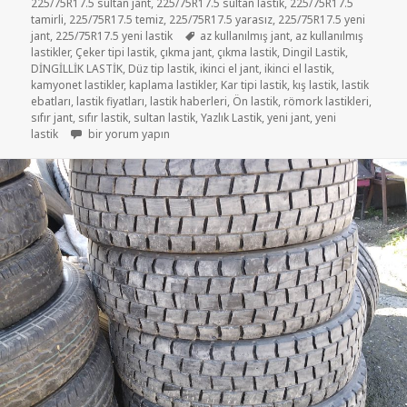
225/75R17.5 sultan jant
,
225/75R17.5 sultan lastik
,
225/75R17.5
tamirli
,
225/75R17.5 temiz
,
225/75R17.5 yarasız
,
225/75R17.5 yeni
Etiketler
jant
,
225/75R17.5 yeni lastik
az kullanılmış jant
,
az kullanılmış
lastikler
,
Çeker tipi lastik
,
çıkma jant
,
çıkma lastik
,
Dingil Lastik
,
DİNGİLLİK LASTİK
,
Düz tip lastik
,
ikinci el jant
,
ikinci el lastik
,
kamyonet lastikler
,
kaplama lastikler
,
Kar tipi lastik
,
kış lastik
,
lastik
ebatları
,
lastik fiyatları
,
lastik haberleri
,
Ön lastik
,
römork lastikleri
,
sıfır jant
,
sıfır lastik
,
sultan lastik
,
Yazlık Lastik
,
yeni jant
,
yeni
225-75R17.5 İKİNCİ EL ÇIKMA LASTİK için
lastik
bir yorum yapın