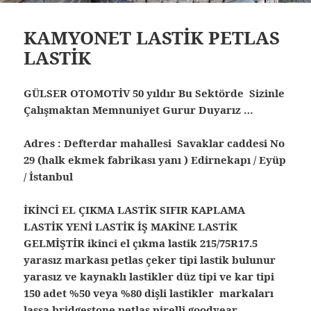
KAMYONET LASTİK PETLAS
LASTİK
GÜLSER OTOMOTİV 50 yıldır Bu Sektörde Sizinle
Çalışmaktan Memnuniyet Gurur Duyarız …
Adres : Defterdar mahallesi Savaklar caddesi No
29 (halk ekmek fabrikası yanı ) Edirnekapı / Eyüp
/ İstanbul
İKİNCİ EL ÇIKMA LASTİK SIFIR KAPLAMA
LASTİK YENİ LASTİK İŞ MAKİNE LASTİK
GELMİŞTİR ikinci el çıkma lastik 215/75R17.5
yarasız markası petlas çeker tipi lastik bulunur
yarasız ve kaynaklı lastikler düz tipi ve kar tipi
150 adet %50 veya %80 dişli lastikler markaları
lassa bridgestone petlas pirelli goodyear