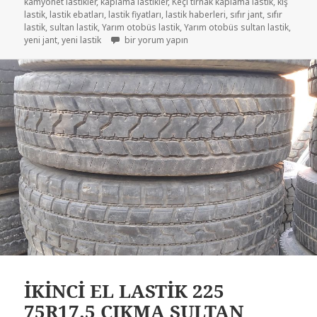
kamyonet lastikler
,
kaplama lastikler
,
Keçi tırnak kaplama lastik
,
kış
lastik
,
lastik ebatları
,
lastik fiyatları
,
lastik haberleri
,
sıfır jant
,
sıfır
lastik
,
sultan lastik
,
Yarım otobüs lastik
,
Yarım otobüs sultan lastik
,
SIFIR YENİ KAPLAMA 225-75R17.5 için
yeni jant
,
yeni lastik
bir yorum yapın
İKİNCİ EL LASTİK 225
75R17.5 ÇIKMA SULTAN