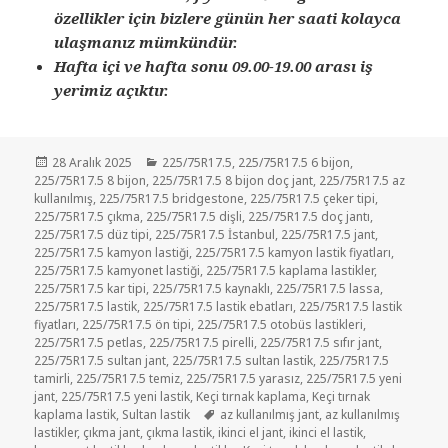
özellikler için bizlere günün her saati kolayca
ulaşmanız mümkündür.
Hafta içi ve hafta sonu 09.00-19.00 arası iş
yerimiz açıktır.
Yayın
Kategoriler
28 Aralık 2025
225/75R17.5
,
225/75R17.5 6 bijon
,
tarihi
225/75R17.5 8 bijon
,
225/75R17.5 8 bijon doç jant
,
225/75R17.5 az
kullanılmış
,
225/75R17.5 bridgestone
,
225/75R17.5 çeker tipi
,
225/75R17.5 çıkma
,
225/75R17.5 dişli
,
225/75R17.5 doç jantı
,
225/75R17.5 düz tipi
,
225/75R17.5 İstanbul
,
225/75R17.5 jant
,
225/75R17.5 kamyon lastiği
,
225/75R17.5 kamyon lastik fiyatları
,
225/75R17.5 kamyonet lastiği
,
225/75R17.5 kaplama lastikler
,
225/75R17.5 kar tipi
,
225/75R17.5 kaynaklı
,
225/75R17.5 lassa
,
225/75R17.5 lastik
,
225/75R17.5 lastik ebatları
,
225/75R17.5 lastik
fiyatları
,
225/75R17.5 ön tipi
,
225/75R17.5 otobüs lastikleri
,
225/75R17.5 petlas
,
225/75R17.5 pirelli
,
225/75R17.5 sıfır jant
,
225/75R17.5 sultan jant
,
225/75R17.5 sultan lastik
,
225/75R17.5
tamirli
,
225/75R17.5 temiz
,
225/75R17.5 yarasız
,
225/75R17.5 yeni
jant
,
225/75R17.5 yeni lastik
,
Keçi tırnak kaplama
,
Keçi tırnak
Etiketler
kaplama lastik
,
Sultan lastik
az kullanılmış jant
,
az kullanılmış
lastikler
,
çıkma jant
,
çıkma lastik
,
ikinci el jant
,
ikinci el lastik
,