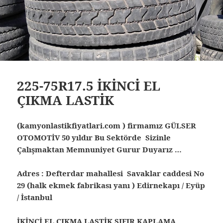
225-75R17.5 İKİNCİ EL
ÇIKMA LASTİK
(kamyonlastikfiyatlari.com ) firmamız GÜLSER
OTOMOTİV 50 yıldır Bu Sektörde Sizinle
Çalışmaktan Memnuniyet Gurur Duyarız …
Adres : Defterdar mahallesi Savaklar caddesi No
29 (halk ekmek fabrikası yanı ) Edirnekapı / Eyüp
/ İstanbul
İKİNCİ EL ÇIKMA LASTİK SIFIR KAPLAMA