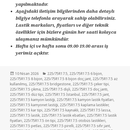
yapılmaktadır.
Aşağıdaki iletişim bilgilerinden daha detaylı
bilgiye telefonla arayarak sahip olabilirsiniz.
Lastik markaları, fiyatları ve diğer teknik
özellikler için bizlere günün her saati kolayca
ulaşmanız mümkündür.
Hafta içi ve hafta sonu 09.00-19.00 arası iş
yerimiz açıktır.
Yayın
Kategoriler
10 Nisan 2026
225/75R17.5
,
225/75R17.5 6 bijon
,
tarihi
225/75R17.5 8 bijon
,
225/75R17.5 8 bijon doç jant
,
225/75R17.5 az
kullanılmış
,
225/75R17.5 bridgestone
,
225/75R17.5 çeker tipi
,
225/75R17.5 çıkma
,
225/75R17.5 dişli
,
225/75R17.5 doç jantı
,
225/75R17.5 düz tipi
,
225/75R17.5 İstanbul
,
225/75R17.5 jant
,
225/75R17.5 kamyon lastiği
,
225/75R17.5 kamyon lastik fiyatları
,
225/75R17.5 kamyonet lastiği
,
225/75R17.5 kaplama lastikler
,
225/75R17.5 kar tipi
,
225/75R17.5 kaynaklı
,
225/75R17.5 lassa
,
225/75R17.5 lastik
,
225/75R17.5 lastik ebatları
,
225/75R17.5 lastik
fiyatları
,
225/75R17.5 ön tipi
,
225/75R17.5 otobüs lastikleri
,
225/75R17.5 petlas
,
225/75R17.5 pirelli
,
225/75R17.5 sıfır jant
,