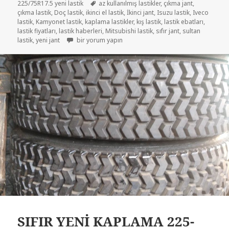
Etiketler
225/75R17.5 yeni lastik
az kullanılmış lastikler
,
çıkma jant
,
çıkma lastik
,
Doç lastik
,
ikinci el lastik
,
İkinci jant
,
Isuzu lastik
,
Iveco
lastik
,
Kamyonet lastik
,
kaplama lastikler
,
kış lastik
,
lastik ebatları
,
lastik fiyatları
,
lastik haberleri
,
Mitsubishi lastik
,
sıfır jant
,
sultan
215/75R17.5 VE 225/75R17.5 DİŞLİ LASTİKLER için
lastik
,
yeni jant
bir yorum yapın
SIFIR YENİ KAPLAMA 225-