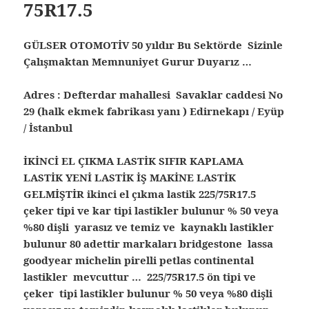
75R17.5
GÜLSER OTOMOTİV 50 yıldır Bu Sektörde Sizinle
Çalışmaktan Memnuniyet Gurur Duyarız …
Adres : Defterdar mahallesi Savaklar caddesi No
29 (halk ekmek fabrikası yanı ) Edirnekapı / Eyüp
/ İstanbul
İKİNCİ EL ÇIKMA LASTİK SIFIR KAPLAMA
LASTİK YENİ LASTİK İŞ MAKİNE LASTİK
GELMİŞTİR ikinci el çıkma lastik 225/75R17.5
çeker tipi ve kar tipi lastikler bulunur % 50 veya
%80 dişli yarasız ve temiz ve kaynaklı lastikler
bulunur 80 adettir markaları bridgestone lassa
goodyear michelin pirelli petlas continental
lastikler mevcuttur … 225/75R17.5 ön tipi ve
çeker tipi lastikler bulunur % 50 veya %80 dişli