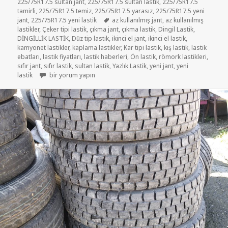
225/75R17.5 sultan jant
,
225/75R17.5 sultan lastik
,
225/75R17.5
tamirli
,
225/75R17.5 temiz
,
225/75R17.5 yarasız
,
225/75R17.5 yeni
Etiketler
jant
,
225/75R17.5 yeni lastik
az kullanılmış jant
,
az kullanılmış
lastikler
,
Çeker tipi lastik
,
çıkma jant
,
çıkma lastik
,
Dingil Lastik
,
DİNGİLLİK LASTİK
,
Düz tip lastik
,
ikinci el jant
,
ikinci el lastik
,
kamyonet lastikler
,
kaplama lastikler
,
Kar tipi lastik
,
kış lastik
,
lastik
ebatları
,
lastik fiyatları
,
lastik haberleri
,
Ön lastik
,
römork lastikleri
,
sıfır jant
,
sıfır lastik
,
sultan lastik
,
Yazlık Lastik
,
yeni jant
,
yeni
225-75R17.5 İKİNCİ EL ÇIKMA LASTİK için
lastik
bir yorum yapın