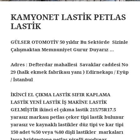
KAMYONET LASTİK PETLAS
LASTİK
GÜLSER OTOMOTİV 50 yıldır Bu Sektörde Sizinle
Çalışmaktan Memnuniyet Gurur Duyarız …
Adres : Defterdar mahallesi Savaklar caddesi No
29 (halk ekmek fabrikası yanı ) Edirnekapı / Eyüp
/ İstanbul
İKİNCİ EL ÇIKMA LASTİK SIFIR KAPLAMA
LASTİK YENİ LASTİK İŞ MAKİNE LASTİK
GELMİŞTİR ikinci el çıkma lastik 215/75R17.5
yarasız markası petlas çeker tipi lastik bulunur
yarasız ve kaynaklı lastikler düz tipi ve kar tipi
150 adet %50 veya %80 dişli lastikler markaları
lassa bridgestone petlas pirelli goodyear