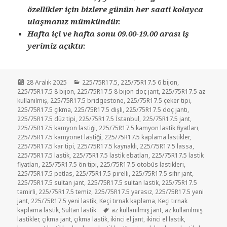
özellikler için bizlere günün her saati kolayca
ulaşmanız mümkündür.
Hafta içi ve hafta sonu 09.00-19.00 arası iş
yerimiz açıktır.
Yayın
Kategoriler
28 Aralık 2025
225/75R17.5
,
225/75R17.5 6 bijon
,
tarihi
225/75R17.5 8 bijon
,
225/75R17.5 8 bijon doç jant
,
225/75R17.5 az
kullanılmış
,
225/75R17.5 bridgestone
,
225/75R17.5 çeker tipi
,
225/75R17.5 çıkma
,
225/75R17.5 dişli
,
225/75R17.5 doç jantı
,
225/75R17.5 düz tipi
,
225/75R17.5 İstanbul
,
225/75R17.5 jant
,
225/75R17.5 kamyon lastiği
,
225/75R17.5 kamyon lastik fiyatları
,
225/75R17.5 kamyonet lastiği
,
225/75R17.5 kaplama lastikler
,
225/75R17.5 kar tipi
,
225/75R17.5 kaynaklı
,
225/75R17.5 lassa
,
225/75R17.5 lastik
,
225/75R17.5 lastik ebatları
,
225/75R17.5 lastik
fiyatları
,
225/75R17.5 ön tipi
,
225/75R17.5 otobüs lastikleri
,
225/75R17.5 petlas
,
225/75R17.5 pirelli
,
225/75R17.5 sıfır jant
,
225/75R17.5 sultan jant
,
225/75R17.5 sultan lastik
,
225/75R17.5
tamirli
,
225/75R17.5 temiz
,
225/75R17.5 yarasız
,
225/75R17.5 yeni
jant
,
225/75R17.5 yeni lastik
,
Keçi tırnak kaplama
,
Keçi tırnak
Etiketler
kaplama lastik
,
Sultan lastik
az kullanılmış jant
,
az kullanılmış
lastikler
,
çıkma jant
,
çıkma lastik
,
ikinci el jant
,
ikinci el lastik
,