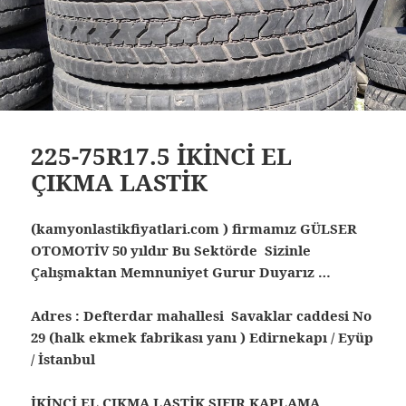
225-75R17.5 İKİNCİ EL
ÇIKMA LASTİK
(kamyonlastikfiyatlari.com ) firmamız GÜLSER
OTOMOTİV 50 yıldır Bu Sektörde Sizinle
Çalışmaktan Memnuniyet Gurur Duyarız …
Adres : Defterdar mahallesi Savaklar caddesi No
29 (halk ekmek fabrikası yanı ) Edirnekapı / Eyüp
/ İstanbul
İKİNCİ EL ÇIKMA LASTİK SIFIR KAPLAMA