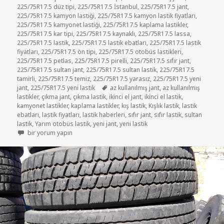
225/75R17.5 düz tipi
,
225/75R17.5 İstanbul
,
225/75R17.5 jant
,
225/75R17.5 kamyon lastiği
,
225/75R17.5 kamyon lastik fiyatları
,
225/75R17.5 kamyonet lastiği
,
225/75R17.5 kaplama lastikler
,
225/75R17.5 kar tipi
,
225/75R17.5 kaynaklı
,
225/75R17.5 lassa
,
225/75R17.5 lastik
,
225/75R17.5 lastik ebatları
,
225/75R17.5 lastik
fiyatları
,
225/75R17.5 ön tipi
,
225/75R17.5 otobüs lastikleri
,
225/75R17.5 petlas
,
225/75R17.5 pirelli
,
225/75R17.5 sıfır jant
,
225/75R17.5 sultan jant
,
225/75R17.5 sultan lastik
,
225/75R17.5
tamirli
,
225/75R17.5 temiz
,
225/75R17.5 yarasız
,
225/75R17.5 yeni
Etiketler
jant
,
225/75R17.5 yeni lastik
az kullanılmış jant
,
az kullanılmış
lastikler
,
çıkma jant
,
çıkma lastik
,
ikinci el jant
,
ikinci el lastik
,
kamyonet lastikler
,
kaplama lastikler
,
kış lastik
,
Kışlık lastik
,
lastik
ebatları
,
lastik fiyatları
,
lastik haberleri
,
sıfır jant
,
sıfır lastik
,
sultan
lastik
,
Yarım otobüs lastik
,
yeni jant
,
yeni lastik
225-75R17.5 soğuk kaplama lastikler için
bir yorum yapın