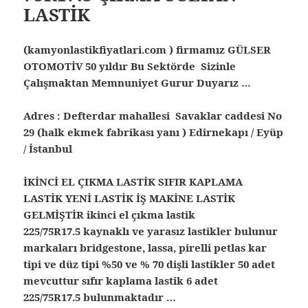
LASTİK
(kamyonlastikfiyatlari.com ) firmamız GÜLSER
OTOMOTİV 50 yıldır Bu Sektörde Sizinle
Çalışmaktan Memnuniyet Gurur Duyarız …
Adres : Defterdar mahallesi Savaklar caddesi No
29 (halk ekmek fabrikası yanı ) Edirnekapı / Eyüp
/ İstanbul
İKİNCİ EL ÇIKMA LASTİK SIFIR KAPLAMA
LASTİK YENİ LASTİK İŞ MAKİNE LASTİK
GELMİŞTİR ikinci el çıkma lastik
225/75R17.5 kaynaklı ve yarasız lastikler bulunur
markaları bridgestone, lassa, pirelli petlas kar
tipi ve düz tipi %50 ve % 70 dişli lastikler 50 adet
mevcuttur sıfır kaplama lastik 6 adet
225/75R17.5 bulunmaktadır …