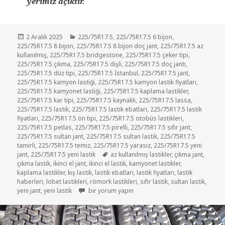
yerimiz açıktır.
Yayın
Kategoriler
2 Aralık 2025
225/75R17.5
,
225/75R17.5 6 bijon
,
tarihi
225/75R17.5 8 bijon
,
225/75R17.5 8 bijon doç jant
,
225/75R17.5 az
kullanılmış
,
225/75R17.5 bridgestone
,
225/75R17.5 çeker tipi
,
225/75R17.5 çıkma
,
225/75R17.5 dişli
,
225/75R17.5 doç jantı
,
225/75R17.5 düz tipi
,
225/75R17.5 İstanbul
,
225/75R17.5 jant
,
225/75R17.5 kamyon lastiği
,
225/75R17.5 kamyon lastik fiyatları
,
225/75R17.5 kamyonet lastiği
,
225/75R17.5 kaplama lastikler
,
225/75R17.5 kar tipi
,
225/75R17.5 kaynaklı
,
225/75R17.5 lassa
,
225/75R17.5 lastik
,
225/75R17.5 lastik ebatları
,
225/75R17.5 lastik
fiyatları
,
225/75R17.5 ön tipi
,
225/75R17.5 otobüs lastikleri
,
225/75R17.5 petlas
,
225/75R17.5 pirelli
,
225/75R17.5 sıfır jant
,
225/75R17.5 sultan jant
,
225/75R17.5 sultan lastik
,
225/75R17.5
tamirli
,
225/75R17.5 temiz
,
225/75R17.5 yarasız
,
225/75R17.5 yeni
Etiketler
jant
,
225/75R17.5 yeni lastik
az kullanılmış lastikler
,
çıkma jant
,
çıkma lastik
,
ikinci el jant
,
ikinci el lastik
,
kamyonet lastikler
,
kaplama lastikler
,
kış lastik
,
lastik ebatları
,
lastik fiyatları
,
lastik
haberleri
,
lobet lastikleri
,
römork lastikleri
,
sıfır lastik
,
sultan lastik
,
İKİNCİ EL LASTİK 225 75R17.5 ÇIKMA SULTAN LAS
yeni jant
,
yeni lastik
bir yorum yapın