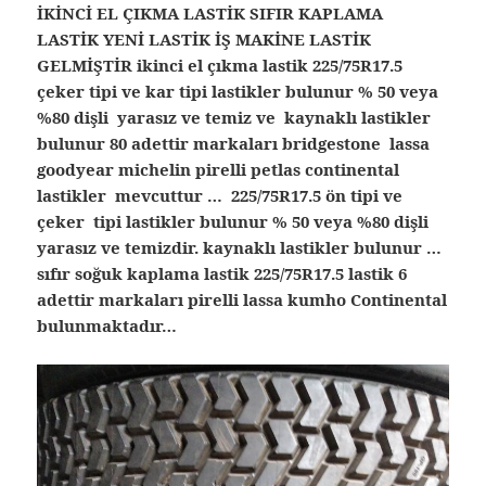
İKİNCİ EL ÇIKMA LASTİK SIFIR KAPLAMA
LASTİK YENİ LASTİK İŞ MAKİNE LASTİK
GELMİŞTİR ikinci el çıkma lastik 225/75R17.5
çeker tipi ve kar tipi lastikler bulunur % 50 veya
%80 dişli yarasız ve temiz ve kaynaklı lastikler
bulunur 80 adettir markaları bridgestone lassa
goodyear michelin pirelli petlas continental
lastikler mevcuttur … 225/75R17.5 ön tipi ve
çeker tipi lastikler bulunur % 50 veya %80 dişli
yarasız ve temizdir. kaynaklı lastikler bulunur …
sıfır soğuk kaplama lastik 225/75R17.5 lastik 6
adettir markaları pirelli lassa kumho Continental
bulunmaktadır…