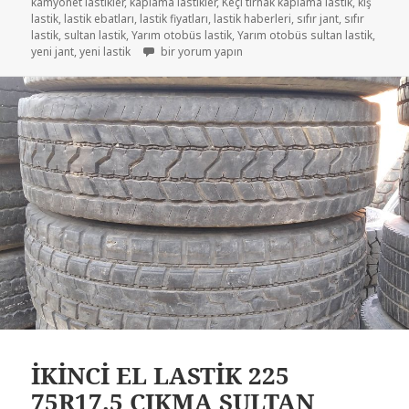
kamyonet lastikler
,
kaplama lastikler
,
Keçi tırnak kaplama lastik
,
kış
lastik
,
lastik ebatları
,
lastik fiyatları
,
lastik haberleri
,
sıfır jant
,
sıfır
lastik
,
sultan lastik
,
Yarım otobüs lastik
,
Yarım otobüs sultan lastik
,
SIFIR YENİ KAPLAMA 225-75R17.5 için
yeni jant
,
yeni lastik
bir yorum yapın
İKİNCİ EL LASTİK 225
75R17.5 ÇIKMA SULTAN