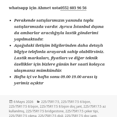
whatsapp için Ahmet usta
0552 603 96 56
Perakende satışlarımızın yanında toplu
satışlarımızda vardır. Ayrıca İstanbul dışına
da ambarlar aracılığıyla lastik gönderimi
yapılmaktadır.
Aşağıdaki iletişim bilgilerinden daha detaylı
bilgiye telefonla arayarak sahip olabilirsiniz.
Lastik markaları, fiyatları ve diğer teknik
özellikler için bizlere günün her saati kolayca
ulaşmanız mümkündür.
Hafta içi ve hafta sonu 09.00-19.00 arası iş
yerimiz açıktır
Yayın
Kategoriler
6 Mayıs 2026
225/75R17.5
,
225/75R17.5 6 bijon
,
tarihi
225/75R17.5 8 bijon
,
225/75R17.5 8 bijon doç jant
,
225/75R17.5 az
kullanılmış
,
225/75R17.5 bridgestone
,
225/75R17.5 çeker tipi
,
225/75R17.5 çıkma
,
225/75R17.5 dişli
,
225/75R17.5 doç jantı
,