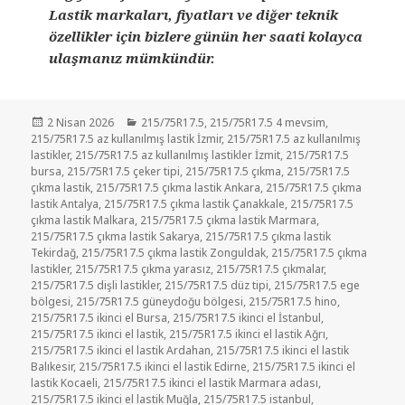
Lastik markaları, fiyatları ve diğer teknik
özellikler için bizlere günün her saati kolayca
ulaşmanız mümkündür.
Yayın
Kategoriler
2 Nisan 2026
215/75R17.5
,
215/75R17.5 4 mevsim
,
tarihi
215/75R17.5 az kullanılmış lastik İzmir
,
215/75R17.5 az kullanılmış
lastikler
,
215/75R17.5 az kullanılmış lastikler İzmit
,
215/75R17.5
bursa
,
215/75R17.5 çeker tipi
,
215/75R17.5 çıkma
,
215/75R17.5
çıkma lastik
,
215/75R17.5 çıkma lastik Ankara
,
215/75R17.5 çıkma
lastik Antalya
,
215/75R17.5 çıkma lastik Çanakkale
,
215/75R17.5
çıkma lastik Malkara
,
215/75R17.5 çıkma lastik Marmara
,
215/75R17.5 çıkma lastik Sakarya
,
215/75R17.5 çıkma lastik
Tekirdağ
,
215/75R17.5 çıkma lastik Zonguldak
,
215/75R17.5 çıkma
lastikler
,
215/75R17.5 çıkma yarasız
,
215/75R17.5 çıkmalar
,
215/75R17.5 dişli lastikler
,
215/75R17.5 düz tipi
,
215/75R17.5 ege
bölgesi
,
215/75R17.5 güneydoğu bölgesi
,
215/75R17.5 hino
,
215/75R17.5 ikinci el Bursa
,
215/75R17.5 ikinci el İstanbul
,
215/75R17.5 ikinci el lastik
,
215/75R17.5 ikinci el lastik Ağrı
,
215/75R17.5 ikinci el lastik Ardahan
,
215/75R17.5 ikinci el lastik
Balıkesir
,
215/75R17.5 ikinci el lastik Edirne
,
215/75R17.5 ikinci el
lastik Kocaeli
,
215/75R17.5 ikinci el lastik Marmara adası
,
215/75R17.5 ikinci el lastik Muğla
,
215/75R17.5 istanbul
,