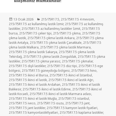
ulaşmanız mümkündür.
Yayın
Kategoriler
13 Ocak 2026
215/75R17.5
,
215/75R17.5 4 mevsim
,
tarihi
215/75R17.5 az kullanılmış lastik İzmir
,
215/75R17.5 az kullanılmış
lastikler
,
215/75R17.5 az kullanılmış lastikler İzmit
,
215/75R17.5
bursa
,
215/75R17.5 çeker tipi
,
215/75R17.5 çıkma
,
215/75R17.5
çıkma lastik
,
215/75R17.5 çıkma lastik Ankara
,
215/75R17.5 çıkma
lastik Antalya
,
215/75R17.5 çıkma lastik Çanakkale
,
215/75R17.5
çıkma lastik Malkara
,
215/75R17.5 çıkma lastik Marmara
,
215/75R17.5 çıkma lastik Sakarya
,
215/75R17.5 çıkma lastik
Tekirdağ
,
215/75R17.5 çıkma lastik Zonguldak
,
215/75R17.5 çıkma
lastikler
,
215/75R17.5 çıkma yarasız
,
215/75R17.5 çıkmalar
,
215/75R17.5 dişli lastikler
,
215/75R17.5 düz tipi
,
215/75R17.5 ege
bölgesi
,
215/75R17.5 güneydoğu bölgesi
,
215/75R17.5 hino
,
215/75R17.5 ikinci el Bursa
,
215/75R17.5 ikinci el İstanbul
,
215/75R17.5 ikinci el lastik
,
215/75R17.5 ikinci el lastik Ağrı
,
215/75R17.5 ikinci el lastik Ardahan
,
215/75R17.5 ikinci el lastik
Balıkesir
,
215/75R17.5 ikinci el lastik Edirne
,
215/75R17.5 ikinci el
lastik Kocaeli
,
215/75R17.5 ikinci el lastik Marmara adası
,
215/75R17.5 ikinci el lastik Muğla
,
215/75R17.5 istanbul
,
215/75R17.5 iveco
,
215/75R17.5 ısuzu
,
215/75R17.5 jant
,
215/75R17.5 jant lastikler
,
215/75R17.5 kamyon lastik fiyatlari
,
215/75R17.5 kamyonlastikfiyatlari
,
215/75R17.5 kaplama lastikler
,