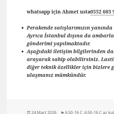
whatsapp için Ahmet usta
0552 603 
Perakende satışlarımızın yanında 
Ayrıca İstanbul dışına da ambarlar
gönderimi yapılmaktadır.
Aşağıdaki iletişim bilgilerinden da
arayarak sahip olabilirsiniz. Lasti
diğer teknik özellikler için bizlere
ulaşmanız mümkündür.
Yayın
Kategoriler
24 Mart 2026
6.50-16 C
,
6.50-16 C az kul