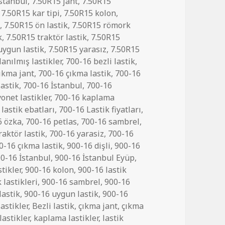
İstanbul
,
7.50R15 jant
,
7.50R15
,
7.50R15 kar tipi
,
7.50R15 kolon
,
ı
,
7.50R15 ön lastik
,
7.50R15 römork
k
,
7.50R15 traktör lastik
,
7.50R15
uygun lastik
,
7.50R15 yarasız
,
7.50R15
anılmış lastikler
,
700-16 bezli lastik
,
ıkma jant
,
700-16 çıkma lastik
,
700-16
lastik
,
700-16 İstanbul
,
700-16
onet lastikler
,
700-16 kaplama
lastik ebatları
,
700-16 Lastik fiyatları
,
6 özka
,
700-16 petlas
,
700-16 sambrel
,
raktör lastik
,
700-16 yarasiz
,
700-16
0-16 çıkma lastik
,
900-16 dişli
,
900-16
0-16 İstanbul
,
900-16 İstanbul Eyüp
,
tikler
,
900-16 kolon
,
900-16 lastik
lastikleri
,
900-16 sambrel
,
900-16
lastik
,
900-16 uygun lastik
,
900-16
astikler
,
Bezli lastik
,
çıkma jant
,
çıkma
astikler
,
kaplama lastikler
,
lastik