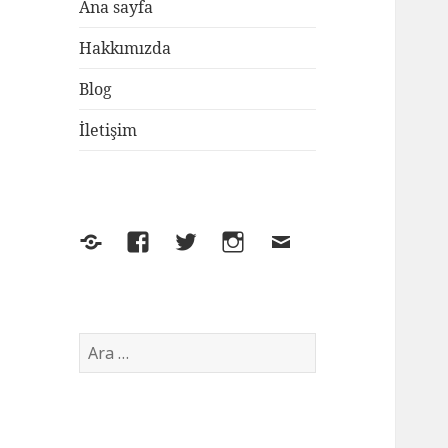
Ana sayfa
Hakkımızda
Blog
İletişim
Yelp
Facebook
Twitter
Instagram
E-
posta
Arama: