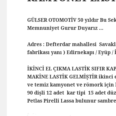
GÜLSER OTOMOTİV 50 yıldır Bu Sek
Memnuniyet Gurur Duyarız …
Adres : Defterdar mahallesi Savak
fabrikası yanı ) Edirnekapı / Eyüp /
İKİNCİ EL ÇIKMA LASTİK SIFIR KA
MAKİNE LASTİK GELMİŞTİR ikinci el 
ve temiz kamyonet ve römork için 
90 dişli 12 adet kar tipi 15 adet dü
Petlas Pirelli Lassa bulunur samb