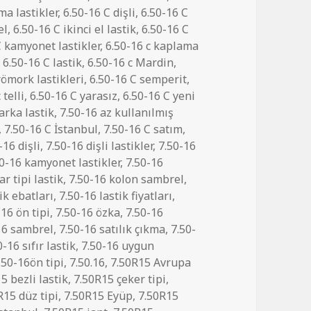
ma lastikler
,
6.50-16 C dişli
,
6.50-16 C
el
,
6.50-16 C ikinci el lastik
,
6.50-16 C
C kamyonet lastikler
,
6.50-16 c kaplama
,
6.50-16 C lastik
,
6.50-16 c Mardin
,
römork lastikleri
,
6.50-16 C semperit
,
 telli
,
6.50-16 C yarasız
,
6.50-16 C yeni
arka lastik
,
7.50-16 az kullanılmış
,
7.50-16 C İstanbul
,
7.50-16 C satım
,
-16 dişli
,
7.50-16 dişli lastikler
,
7.50-16
0-16 kamyonet lastikler
,
7.50-16
ar tipi lastik
,
7.50-16 kolon sambrel
,
ik ebatları
,
7.50-16 lastik fiyatları
,
-16 ön tipi
,
7.50-16 özka
,
7.50-16
16 sambrel
,
7.50-16 satılık çıkma
,
7.50-
0-16 sıfır lastik
,
7.50-16 uygun
.50-16ön tipi
,
7.50.16
,
7.50R15 Avrupa
5 bezli lastik
,
7.50R15 çeker tipi
,
R15 düz tipi
,
7.50R15 Eyüp
,
7.50R15