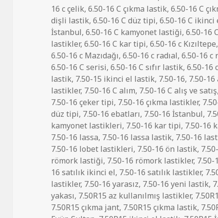
tarihi
16 c çelik
,
6.50-16 C çıkma lastik
,
6.50-16 C çık
dişli lastik
,
6.50-16 C düz tipi
,
6.50-16 C ikinci 
İstanbul
,
6.50-16 C kamyonet lastiği
,
6.50-16 
lastikler
,
6.50-16 C kar tipi
,
6.50-16 c Kızıltepe
6.50-16 c Mazıdağı
,
6.50-16 c radıal
,
6.50-16 c 
6.50-16 C serisi
,
6.50-16 C sıfır lastik
,
6.50-16 c
lastik
,
7.50-15 ikinci el lastik
,
7.50-16
,
7.50-16 
lastikler
,
7.50-16 C alım
,
7.50-16 C alış ve satış
7.50-16 çeker tipi
,
7.50-16 çıkma lastikler
,
7.50
düz tipi
,
7.50-16 ebatları
,
7.50-16 İstanbul
,
7.5
kamyonet lastikleri
,
7.50-16 kar tipi
,
7.50-16 k
7.50-16 lassa
,
7.50-16 lassa lastik
,
7.50-16 last
7.50-16 lobet lastikleri
,
7.50-16 ön lastik
,
7.50
römork lastiği
,
7.50-16 römork lastikler
,
7.50-
16 satılık ikinci el
,
7.50-16 satılık lastikler
,
7.5
lastikler
,
7.50-16 yarasız
,
7.50-16 yeni lastik
,
7
yakası
,
7.50R15 az kullanılmış lastikler
,
7.50R1
7.50R15 çıkma jant
,
7.50R15 çıkma lastik
,
7.50