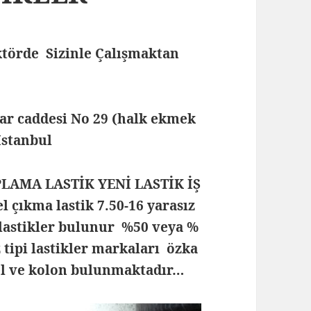
törde Sizinle Çalışmaktan
lar caddesi No 29 (halk ekmek
 İstanbul
PLAMA LASTİK YENİ LASTİK İŞ
çıkma lastik 7.50-16 yarasız
lastikler bulunur %50 veya %
z tipi lastikler markaları özka
rel ve kolon bulunmaktadır…