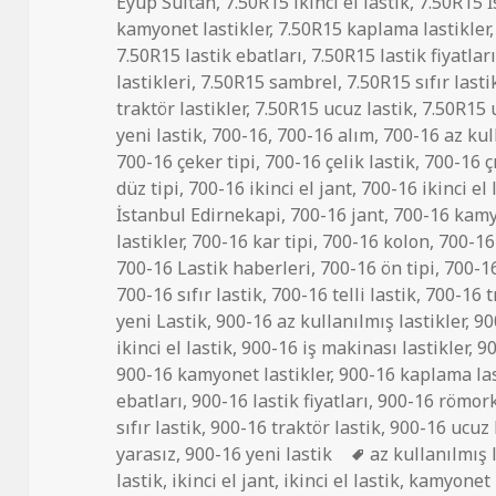
Eyüp Sultan
,
7.50R15 ikinci el lastik
,
7.50R15 
kamyonet lastikler
,
7.50R15 kaplama lastikler
7.50R15 lastik ebatları
,
7.50R15 lastik fiyatlar
lastikleri
,
7.50R15 sambrel
,
7.50R15 sıfır lasti
traktör lastikler
,
7.50R15 ucuz lastik
,
7.50R15 
yeni lastik
,
700-16
,
700-16 alım
,
700-16 az kull
700-16 çeker tipi
,
700-16 çelik lastik
,
700-16 ç
düz tipi
,
700-16 ikinci el jant
,
700-16 ikinci el 
İstanbul Edirnekapi
,
700-16 jant
,
700-16 kamy
lastikler
,
700-16 kar tipi
,
700-16 kolon
,
700-16 
700-16 Lastik haberleri
,
700-16 ön tipi
,
700-1
700-16 sıfır lastik
,
700-16 telli lastik
,
700-16 t
yeni Lastik
,
900-16 az kullanılmış lastikler
,
90
ikinci el lastik
,
900-16 iş makinası lastikler
,
90
900-16 kamyonet lastikler
,
900-16 kaplama las
ebatları
,
900-16 lastik fiyatları
,
900-16 römork 
sıfır lastik
,
900-16 traktör lastik
,
900-16 ucuz 
Etiketler
yarasız
,
900-16 yeni lastik
az kullanılmış l
lastik
,
ikinci el jant
,
ikinci el lastik
,
kamyonet l