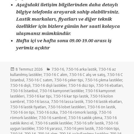
Aşağıdaki iletişim bilgilerinden daha detaylı
bilgiye telefonla arayarak sahip olabilirsiniz.
Lastik markaları, fiyatları ve diğer teknik
özellikler için bizlere günün her saati kolayca
ulaşmanız mümkündür.
Hafta içi ve hafta sonu 09.00-19.00 arası iş
yerimiz açıktır
Yayın
Kategoriler
8 Temmuz 2026
7.50-16
,
7.50-16 arka lastik
,
7.50-16 az
tarihi
kullanılmış lastikler
,
7.50-16 C alım
,
7.50-16 C alış ve satış
,
7.50-16 C
İstanbul
,
7.50-16 C satım
,
7.50-16 çeker tipi
,
7.50-16 çıkma lastikler
,
7.50-16 dişli
,
7.50-16 dişli lastikler
,
7.50-16 düz tipi
,
7.50-16 ebatları
,
7.50-16 İstanbul
,
7.50-16 kamyonet lastikler
,
7.50-16 kamyonet
lastikleri
,
7.50-16 kar tipi
,
7.50-16 kar tipi lastik
,
7.50-16 kolon
sambrel
,
7.50-16 lassa
,
7.50-16 lassa lastik
,
7.50-16 lastik ebatları
,
7.50-16 lastik fiyatları
,
7.50-16 lobet lastikleri
,
7.50-16 ön lastik
,
7.50-16 ön tipi
,
7.50-16 özka
,
7.50-16 römork lastiği
,
7.50-16
römork lastikler
,
7.50-16 sambrel
,
7.50-16 satılık çıkma
,
7.50-16
satılık ikinci el
,
7.50-16 satılık lastikler
,
7.50-16 sıfır lastik
,
7.50-16
uygun lastikler
,
7.50-16 yarasız
,
7.50-16 yeni lastik
,
7.50-16ön tipi
,
7.50.16
,
700-16
,
700-16 alım
,
700-16 az kullanılmış lastikler
,
700-16