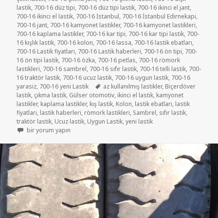
lastik
,
700-16 düz tipi
,
700-16 düz tipi lastik
,
700-16 ikinci el jant
,
700-16 ikinci el lastik
,
700-16 İstanbul
,
700-16 İstanbul Edirnekapi
,
700-16 jant
,
700-16 kamyonet lastikler
,
700-16 kamyonet lastikleri
,
700-16 kaplama lastikler
,
700-16 kar tipi
,
700-16 kar tipi lastik
,
700-
16 kışlık lastik
,
700-16 kolon
,
700-16 lassa
,
700-16 lastik ebatları
,
700-16 Lastik fiyatları
,
700-16 Lastik haberleri
,
700-16 ön tipi
,
700-
16 ön tipi lastik
,
700-16 özka
,
700-16 petlas
,
700-16 römork
lastikleri
,
700-16 sambrel
,
700-16 sıfır lastik
,
700-16 telli lastik
,
700-
16 traktör lastik
,
700-16 ucuz lastik
,
700-16 uygun lastik
,
700-16
Etiketler
yarasiz
,
700-16 yeni Lastik
az kullanılmış lastikler
,
Biçerdöver
lastik
,
çıkma lastik
,
Gülser otomotiv
,
ikinci el lastik
,
kamyonet
lastikler
,
kaplama lastikler
,
kış lastik
,
Kolon
,
lastik ebatları
,
lastik
fiyatları
,
lastik haberleri
,
römork lastikleri
,
Sambrel
,
sıfır lastik
,
traktör lastik
,
Ucuz lastik
,
Uygun Lastik
,
yeni lastik
SATILIK 700-16 İKİNCİ EL ÇIKMA RÖMORK LASTİKLER için
bir yorum yapın