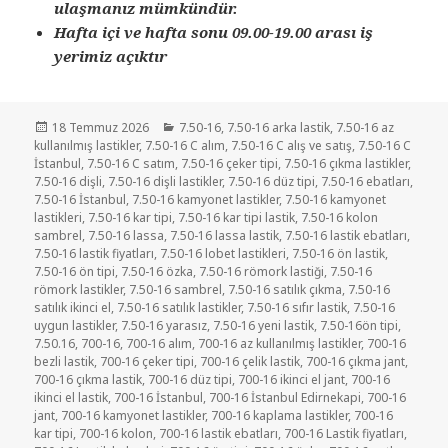
ulaşmanız mümkündür.
Hafta içi ve hafta sonu 09.00-19.00 arası iş
yerimiz açıktır
Yayın
Kategoriler
18 Temmuz 2026
7.50-16
,
7.50-16 arka lastik
,
7.50-16 az
tarihi
kullanılmış lastikler
,
7.50-16 C alım
,
7.50-16 C alış ve satış
,
7.50-16 C
İstanbul
,
7.50-16 C satım
,
7.50-16 çeker tipi
,
7.50-16 çıkma lastikler
,
7.50-16 dişli
,
7.50-16 dişli lastikler
,
7.50-16 düz tipi
,
7.50-16 ebatları
,
7.50-16 İstanbul
,
7.50-16 kamyonet lastikler
,
7.50-16 kamyonet
lastikleri
,
7.50-16 kar tipi
,
7.50-16 kar tipi lastik
,
7.50-16 kolon
sambrel
,
7.50-16 lassa
,
7.50-16 lassa lastik
,
7.50-16 lastik ebatları
,
7.50-16 lastik fiyatları
,
7.50-16 lobet lastikleri
,
7.50-16 ön lastik
,
7.50-16 ön tipi
,
7.50-16 özka
,
7.50-16 römork lastiği
,
7.50-16
römork lastikler
,
7.50-16 sambrel
,
7.50-16 satılık çıkma
,
7.50-16
satılık ikinci el
,
7.50-16 satılık lastikler
,
7.50-16 sıfır lastik
,
7.50-16
uygun lastikler
,
7.50-16 yarasız
,
7.50-16 yeni lastik
,
7.50-16ön tipi
,
7.50.16
,
700-16
,
700-16 alım
,
700-16 az kullanılmış lastikler
,
700-16
bezli lastik
,
700-16 çeker tipi
,
700-16 çelik lastik
,
700-16 çıkma jant
,
700-16 çıkma lastik
,
700-16 düz tipi
,
700-16 ikinci el jant
,
700-16
ikinci el lastik
,
700-16 İstanbul
,
700-16 İstanbul Edirnekapi
,
700-16
jant
,
700-16 kamyonet lastikler
,
700-16 kaplama lastikler
,
700-16
kar tipi
,
700-16 kolon
,
700-16 lastik ebatları
,
700-16 Lastik fiyatları
,