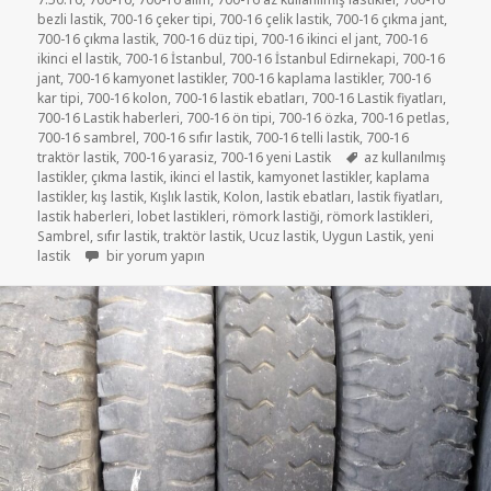
bezli lastik
,
700-16 çeker tipi
,
700-16 çelik lastik
,
700-16 çıkma jant
,
700-16 çıkma lastik
,
700-16 düz tipi
,
700-16 ikinci el jant
,
700-16
ikinci el lastik
,
700-16 İstanbul
,
700-16 İstanbul Edirnekapi
,
700-16
jant
,
700-16 kamyonet lastikler
,
700-16 kaplama lastikler
,
700-16
kar tipi
,
700-16 kolon
,
700-16 lastik ebatları
,
700-16 Lastik fiyatları
,
700-16 Lastik haberleri
,
700-16 ön tipi
,
700-16 özka
,
700-16 petlas
,
700-16 sambrel
,
700-16 sıfır lastik
,
700-16 telli lastik
,
700-16
Etiketler
traktör lastik
,
700-16 yarasiz
,
700-16 yeni Lastik
az kullanılmış
lastikler
,
çıkma lastik
,
ikinci el lastik
,
kamyonet lastikler
,
kaplama
lastikler
,
kış lastik
,
Kışlık lastik
,
Kolon
,
lastik ebatları
,
lastik fiyatları
,
lastik haberleri
,
lobet lastikleri
,
römork lastiği
,
römork lastikleri
,
Sambrel
,
sıfır lastik
,
traktör lastik
,
Ucuz lastik
,
Uygun Lastik
,
yeni
7-50R16 ÇIKMA KAMYONET LASTİKLER için
lastik
bir yorum yapın