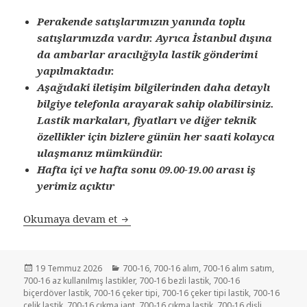
Perakende satışlarımızın yanında toplu
satışlarımızda vardır. Ayrıca İstanbul dışına
da ambarlar aracılığıyla lastik gönderimi
yapılmaktadır.
Aşağıdaki iletişim bilgilerinden daha detaylı
bilgiye telefonla arayarak sahip olabilirsiniz.
Lastik markaları, fiyatları ve diğer teknik
özellikler için bizlere günün her saati kolayca
ulaşmanız mümkündür.
Hafta içi ve hafta sonu 09.00-19.00 arası iş
yerimiz açıktır
SATILIK 700-16 İKİNCİ EL ÇIKMA R
Okumaya devam et
Yayın
Kategoriler
19 Temmuz 2026
700-16
,
700-16 alım
,
700-16 alım satım
,
tarihi
700-16 az kullanılmış lastikler
,
700-16 bezli lastik
,
700-16
biçerdöver lastik
,
700-16 çeker tipi
,
700-16 çeker tipi lastik
,
700-16
çelik lastik
,
700-16 çıkma jant
,
700-16 çıkma lastik
,
700-16 dişli