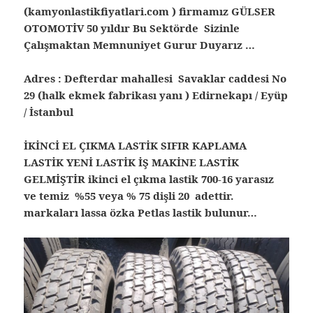
(kamyonlastikfiyatlari.com ) firmamız GÜLSER
OTOMOTİV 50 yıldır Bu Sektörde Sizinle
Çalışmaktan Memnuniyet Gurur Duyarız …
Adres : Defterdar mahallesi Savaklar caddesi No
29 (halk ekmek fabrikası yanı ) Edirnekapı / Eyüp
/ İstanbul
İKİNCİ EL ÇIKMA LASTİK SIFIR KAPLAMA
LASTİK YENİ LASTİK İŞ MAKİNE LASTİK
GELMİŞTİR ikinci el çıkma lastik 700-16 yarasız
ve temiz %55 veya % 75 dişli 20 adettir.
markaları lassa özka Petlas lastik bulunur…