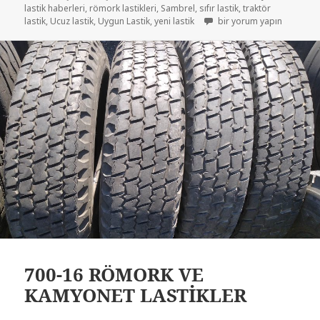
lastik haberleri
,
römork lastikleri
,
Sambrel
,
sıfır lastik
,
traktör
7.50-16 RÖMORK LASTİKLE
lastik
,
Ucuz lastik
,
Uygun Lastik
,
yeni lastik
bir yorum yapın
700-16 RÖMORK VE
KAMYONET LASTİKLER