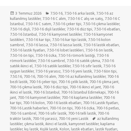
Yayın
Kategoriler
3 Temmuz 2026
7.50-16
,
7.50-16 arka lastik
,
7.50-16 az
tarihi
kullanılmış lastikler
,
7.50-16 C alım
,
7.50-16 C alış ve satış
,
7.50-16 C
İstanbul
,
7.50-16 C satım
,
7.50-16 çeker tipi
,
7.50-16 çıkma lastikler
,
7.50-16 dişli
,
7.50-16 dişli lastikler
,
7.50-16 düz tipi
,
7.50-16 ebatları
,
7.50-16 İstanbul
,
7.50-16 kamyonet lastikler
,
7.50-16 kamyonet
lastikleri
,
7.50-16 kar tipi
,
7.50-16 kar tipi lastik
,
7.50-16 kolon
sambrel
,
7.50-16 lassa
,
7.50-16 lassa lastik
,
7.50-16 lastik ebatları
,
7.50-16 lastik fiyatları
,
7.50-16 lobet lastikleri
,
7.50-16 ön lastik
,
7.50-16 ön tipi
,
7.50-16 özka
,
7.50-16 römork lastiği
,
7.50-16
römork lastikler
,
7.50-16 sambrel
,
7.50-16 satılık çıkma
,
7.50-16
satılık ikinci el
,
7.50-16 satılık lastikler
,
7.50-16 sıfır lastik
,
7.50-16
uygun lastikler
,
7.50-16 yarasız
,
7.50-16 yeni lastik
,
7.50-16ön tipi
,
7.50.16
,
700-16
,
700-16 alım
,
700-16 az kullanılmış lastikler
,
700-16
bezli lastik
,
700-16 çeker tipi
,
700-16 çelik lastik
,
700-16 çıkma jant
,
700-16 çıkma lastik
,
700-16 düz tipi
,
700-16 ikinci el jant
,
700-16
ikinci el lastik
,
700-16 İstanbul
,
700-16 İstanbul Edirnekapi
,
700-16
jant
,
700-16 kamyonet lastikler
,
700-16 kaplama lastikler
,
700-16
kar tipi
,
700-16 kolon
,
700-16 lastik ebatları
,
700-16 Lastik fiyatları
,
700-16 Lastik haberleri
,
700-16 ön tipi
,
700-16 özka
,
700-16 petlas
,
700-16 sambrel
,
700-16 sıfır lastik
,
700-16 telli lastik
,
700-16
Etiketler
traktör lastik
,
700-16 yarasiz
,
700-16 yeni Lastik
az kullanılmış
lastikler
,
çıkma lastik
,
ikinci el lastik
,
kamyonet lastikler
,
kaplama
lastikler
,
kış lastik
,
Kışlık lastik
,
Kolon
,
lastik ebatları
,
lastik fiyatları
,