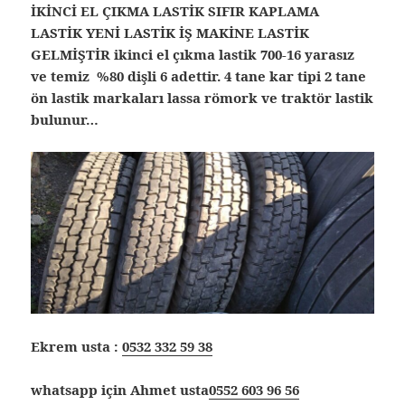
İKİNCİ EL ÇIKMA LASTİK SIFIR KAPLAMA
LASTİK YENİ LASTİK İŞ MAKİNE LASTİK
GELMİŞTİR ikinci el çıkma lastik 700-16 yarasız
ve temiz %80 dişli 6 adettir. 4 tane kar tipi 2 tane
ön lastik markaları lassa römork ve traktör lastik
bulunur…
Ekrem usta :
0532 332 59 38
whatsapp için Ahmet usta
0552 603 96 56