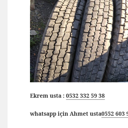
Ekrem usta :
0532 332 59 38
whatsapp için Ahmet usta
0552 603 