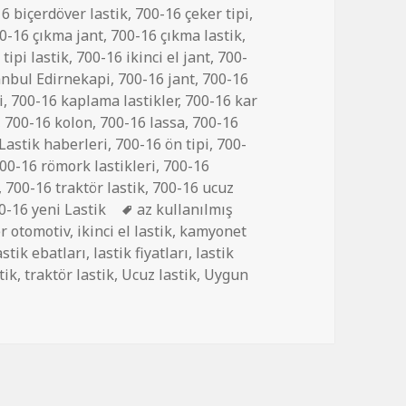
6 biçerdöver lastik
,
700-16 çeker tipi
,
0-16 çıkma jant
,
700-16 çıkma lastik
,
tipi lastik
,
700-16 ikinci el jant
,
700-
anbul Edirnekapi
,
700-16 jant
,
700-16
i
,
700-16 kaplama lastikler
,
700-16 kar
,
700-16 kolon
,
700-16 lassa
,
700-16
Lastik haberleri
,
700-16 ön tipi
,
700-
00-16 römork lastikleri
,
700-16
,
700-16 traktör lastik
,
700-16 ucuz
Etiketler
0-16 yeni Lastik
az kullanılmış
r otomotiv
,
ikinci el lastik
,
kamyonet
astik ebatları
,
lastik fiyatları
,
lastik
stik
,
traktör lastik
,
Ucuz lastik
,
Uygun
 EL ÇIKMA RÖMORK LASTİKLER için