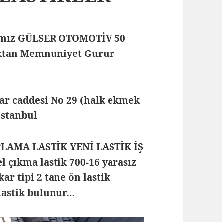
mamız GÜLSER OTOMOTİV 50
maktan Memnuniyet Gurur
lar caddesi No 29 (halk ekmek
 İstanbul
PLAMA LASTİK YENİ LASTİK İŞ
 çıkma lastik 700-16 yarasız
kar tipi 2 tane ön lastik
 lastik bulunur…