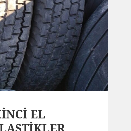
KİNCİ EL
LASTİKLER