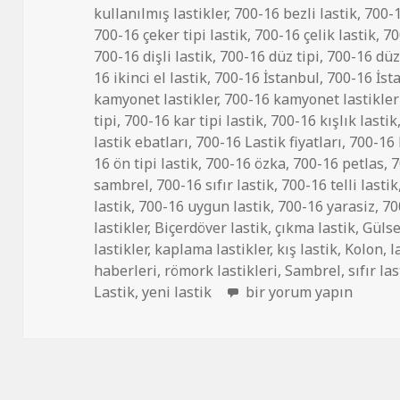
tarihi
kullanılmış lastikler
,
700-16 bezli lastik
,
700-1
700-16 çeker tipi lastik
,
700-16 çelik lastik
,
70
700-16 dişli lastik
,
700-16 düz tipi
,
700-16 düz 
16 ikinci el lastik
,
700-16 İstanbul
,
700-16 İst
kamyonet lastikler
,
700-16 kamyonet lastikler
tipi
,
700-16 kar tipi lastik
,
700-16 kışlık lastik
lastik ebatları
,
700-16 Lastik fiyatları
,
700-16 
16 ön tipi lastik
,
700-16 özka
,
700-16 petlas
,
7
sambrel
,
700-16 sıfır lastik
,
700-16 telli lastik
lastik
,
700-16 uygun lastik
,
700-16 yarasiz
,
70
lastikler
,
Biçerdöver lastik
,
çıkma lastik
,
Gülse
lastikler
,
kaplama lastikler
,
kış lastik
,
Kolon
,
l
haberleri
,
römork lastikleri
,
Sambrel
,
sıfır la
SATILIK 700-16 İKİNCİ
Lastik
,
yeni lastik
bir yorum yapın