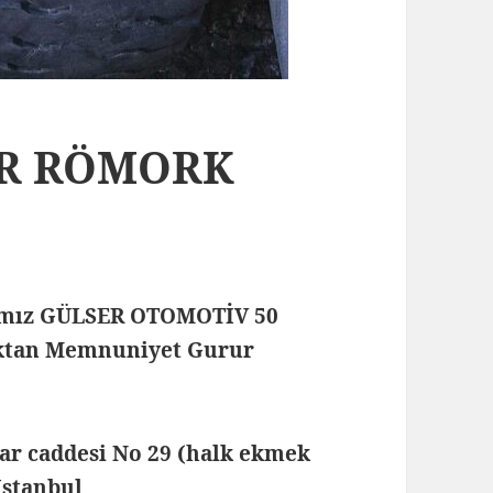
ÖR RÖMORK
mamız GÜLSER OTOMOTİV 50
maktan Memnuniyet Gurur
lar caddesi No 29 (halk ekmek
 İstanbul