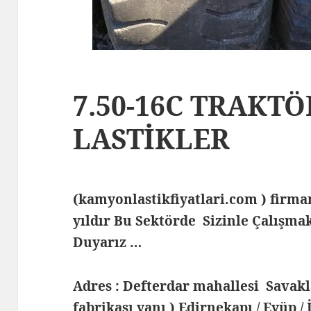
7.50-16C TRAKT
LASTİKLER
(kamyonlastikfiyatlari.com ) fir
yıldır Bu Sektörde Sizinle Çalış
Duyarız …
Adres : Defterdar mahallesi Savak
fabrikası yanı ) Edirnekapı / Eyüp /