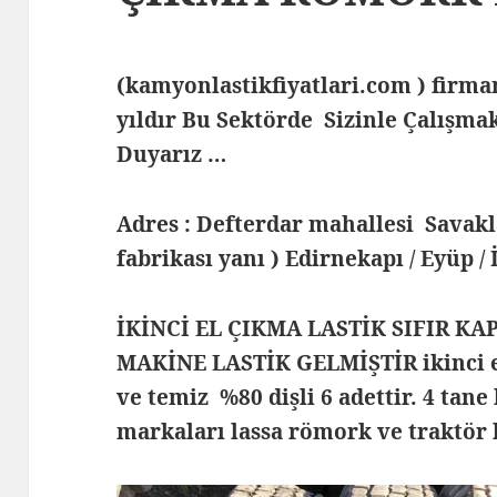
(kamyonlastikfiyatlari.com ) fir
yıldır Bu Sektörde Sizinle Çalış
Duyarız …
Adres : Defterdar mahallesi Savak
fabrikası yanı ) Edirnekapı / Eyüp /
İKİNCİ EL ÇIKMA LASTİK SIFIR KA
MAKİNE LASTİK GELMİŞTİR ikinci el
ve temiz %80 dişli 6 adettir. 4 tane 
markaları lassa römork ve traktör