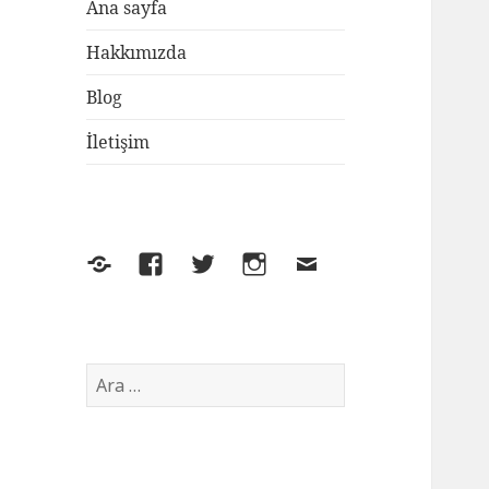
Ana sayfa
Hakkımızda
Blog
İletişim
Yelp
Facebook
Twitter
Instagram
E-
posta
Arama: