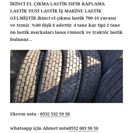
İKİNCİ EL ÇIKMA LASTİK SIFIR KAPLAMA
LASTİK YENİ LASTİK İŞ MAKİNE LASTİK
GELMİŞTİR ikinci el çıkma lastik 700-16 yarasız
ve temiz %80 dişli 6 adettir. 4 tane kar tipi 2 tane
ön lastik markaları lassa römork ve traktör lastik
bulunur…
Ekrem usta :
0532 332 59 38
whatsapp için Ahmet usta
0552 603 96 56