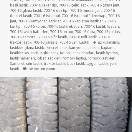
bezli lastik
,
700-16 çeker tipi
,
700-16 çelik lastik
,
700-16 çıkma jant
,
700-16 çıkma lastik
,
700-16 düz tipi
,
700-16 ikinci el jant
,
700-16
ikinci el lastik
,
700-16 İstanbul
,
700-16 İstanbul Edirnekapi
,
700-16
jant
,
700-16 kamyonet lastikler
,
700-16 kaplama lastikler
,
700-16
kar tipi
,
700-16 kolon
,
700-16 lastik ebatları
,
700-16 Lastik fiyatları
,
700-16 Lastik haberleri
,
700-16 ön tipi
,
700-16 özka
,
700-16 petlas
,
700-16 sambrel
,
700-16 sıfır lastik
,
700-16 telli lastik
,
700-16
Etiketler
traktör lastik
,
700-16 yarasiz
,
700-16 yeni Lastik
az kullanılmış
lastikler
,
çıkma lastik
,
ikinci el lastik
,
kamyonet lastikler
,
kaplama
lastikler
,
kış lastik
,
Kışlık lastik
,
Kolon
,
lastik ebatları
,
lastik fiyatları
,
lastik haberleri
,
lobet lastikleri
,
römork lastiği
,
römork lastikleri
,
Sambrel
,
sıfır lastik
,
traktör lastik
,
Ucuz lastik
,
Uygun Lastik
,
yeni
7-50R16 ÇIKMA KAMYONET LASTİKLER için
lastik
bir yorum yapın