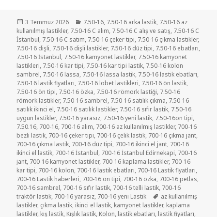
Yayın
Kategoriler
3 Temmuz 2026
7.50-16
,
7.50-16 arka lastik
,
7.50-16 az
tarihi
kullanılmış lastikler
,
7.50-16 C alım
,
7.50-16 C alış ve satış
,
7.50-16 C
İstanbul
,
7.50-16 C satım
,
7.50-16 çeker tipi
,
7.50-16 çıkma lastikler
,
7.50-16 dişli
,
7.50-16 dişli lastikler
,
7.50-16 düz tipi
,
7.50-16 ebatları
,
7.50-16 İstanbul
,
7.50-16 kamyonet lastikler
,
7.50-16 kamyonet
lastikleri
,
7.50-16 kar tipi
,
7.50-16 kar tipi lastik
,
7.50-16 kolon
sambrel
,
7.50-16 lassa
,
7.50-16 lassa lastik
,
7.50-16 lastik ebatları
,
7.50-16 lastik fiyatları
,
7.50-16 lobet lastikleri
,
7.50-16 ön lastik
,
7.50-16 ön tipi
,
7.50-16 özka
,
7.50-16 römork lastiği
,
7.50-16
römork lastikler
,
7.50-16 sambrel
,
7.50-16 satılık çıkma
,
7.50-16
satılık ikinci el
,
7.50-16 satılık lastikler
,
7.50-16 sıfır lastik
,
7.50-16
uygun lastikler
,
7.50-16 yarasız
,
7.50-16 yeni lastik
,
7.50-16ön tipi
,
7.50.16
,
700-16
,
700-16 alım
,
700-16 az kullanılmış lastikler
,
700-16
bezli lastik
,
700-16 çeker tipi
,
700-16 çelik lastik
,
700-16 çıkma jant
,
700-16 çıkma lastik
,
700-16 düz tipi
,
700-16 ikinci el jant
,
700-16
ikinci el lastik
,
700-16 İstanbul
,
700-16 İstanbul Edirnekapi
,
700-16
jant
,
700-16 kamyonet lastikler
,
700-16 kaplama lastikler
,
700-16
kar tipi
,
700-16 kolon
,
700-16 lastik ebatları
,
700-16 Lastik fiyatları
,
700-16 Lastik haberleri
,
700-16 ön tipi
,
700-16 özka
,
700-16 petlas
,
700-16 sambrel
,
700-16 sıfır lastik
,
700-16 telli lastik
,
700-16
Etiketler
traktör lastik
,
700-16 yarasiz
,
700-16 yeni Lastik
az kullanılmış
lastikler
,
çıkma lastik
,
ikinci el lastik
,
kamyonet lastikler
,
kaplama
lastikler
,
kış lastik
,
Kışlık lastik
,
Kolon
,
lastik ebatları
,
lastik fiyatları
,