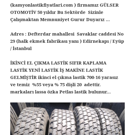
(kamyonlastikfiyatlari.com ) firmamız GÜLSER
OTOMOTİV 50 yıldır Bu Sektörde Sizinle
Çalışmaktan Memnuniyet Gurur Duyarız …
Adres : Defterdar mahallesi Savaklar caddesi No
29 (halk ekmek fabrikası yanı ) Edirnekapı / Eyüp
/ İstanbul
İKİNCİ EL ÇIKMA LASTİK SIFIR KAPLAMA
LASTİK YENİ LASTİK İŞ MAKİNE LASTİK
GELMİŞTİR ikinci el çıkma lastik 700-16 yarasız
ve temiz %55 veya % 75 dişli 20 adettir.
markaları lassa özka Petlas lastik bulunur…