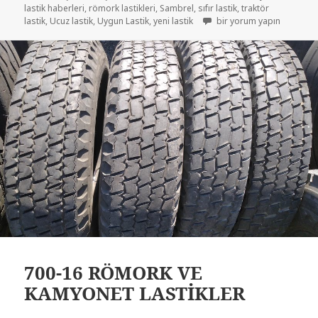
lastik haberleri
,
römork lastikleri
,
Sambrel
,
sıfır lastik
,
traktör
7.50-16 RÖMORK LASTİKLE
lastik
,
Ucuz lastik
,
Uygun Lastik
,
yeni lastik
bir yorum yapın
700-16 RÖMORK VE
KAMYONET LASTİKLER