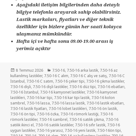
Aşağıdaki iletişim bilgilerinden daha detaylı
bilgiye telefonla arayarak sahip olabilirsiniz.
Lastik markaları, fiyatları ve diğer teknik
özellikler için bizlere günün her saati kolayca
ulaşmanız mümkündür.
Hafta içi ve hafta sonu 09.00-19.00 arası iş
yerimiz açıktır
Yayın
Kategoriler
8 Temmuz 2026
7.50-16
,
7.50-16 arka lastik
,
7.50-16 az
tarihi
kullanılmış lastikler
,
7.50-16 C alım
,
7.50-16 C alış ve satış
,
7.50-16 C
İstanbul
,
7.50-16 C satım
,
7.50-16 çeker tipi
,
7.50-16 çıkma lastikler
,
7.50-16 dişli
,
7.50-16 dişli lastikler
,
7.50-16 düz tipi
,
7.50-16 ebatları
,
7.50-16 İstanbul
,
7.50-16 kamyonet lastikler
,
7.50-16 kamyonet
lastikleri
,
7.50-16 kar tipi
,
7.50-16 kar tipi lastik
,
7.50-16 kolon
sambrel
,
7.50-16 lassa
,
7.50-16 lassa lastik
,
7.50-16 lastik ebatları
,
7.50-16 lastik fiyatları
,
7.50-16 lobet lastikleri
,
7.50-16 ön lastik
,
7.50-16 ön tipi
,
7.50-16 özka
,
7.50-16 römork lastiği
,
7.50-16
römork lastikler
,
7.50-16 sambrel
,
7.50-16 satılık çıkma
,
7.50-16
satılık ikinci el
,
7.50-16 satılık lastikler
,
7.50-16 sıfır lastik
,
7.50-16
uygun lastikler
,
7.50-16 yarasız
,
7.50-16 yeni lastik
,
7.50-16ön tipi
,
7.50.16
,
700-16
,
700-16 alım
,
700-16 az kullanılmış lastikler
,
700-16