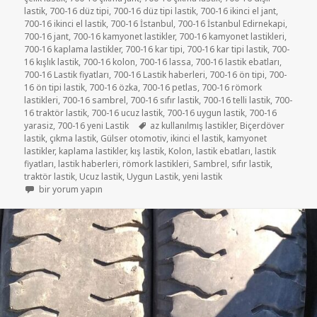
lastik
,
700-16 düz tipi
,
700-16 düz tipi lastik
,
700-16 ikinci el jant
,
700-16 ikinci el lastik
,
700-16 İstanbul
,
700-16 İstanbul Edirnekapi
,
700-16 jant
,
700-16 kamyonet lastikler
,
700-16 kamyonet lastikleri
,
700-16 kaplama lastikler
,
700-16 kar tipi
,
700-16 kar tipi lastik
,
700-
16 kışlık lastik
,
700-16 kolon
,
700-16 lassa
,
700-16 lastik ebatları
,
700-16 Lastik fiyatları
,
700-16 Lastik haberleri
,
700-16 ön tipi
,
700-
16 ön tipi lastik
,
700-16 özka
,
700-16 petlas
,
700-16 römork
lastikleri
,
700-16 sambrel
,
700-16 sıfır lastik
,
700-16 telli lastik
,
700-
16 traktör lastik
,
700-16 ucuz lastik
,
700-16 uygun lastik
,
700-16
Etiketler
yarasiz
,
700-16 yeni Lastik
az kullanılmış lastikler
,
Biçerdöver
lastik
,
çıkma lastik
,
Gülser otomotiv
,
ikinci el lastik
,
kamyonet
lastikler
,
kaplama lastikler
,
kış lastik
,
Kolon
,
lastik ebatları
,
lastik
fiyatları
,
lastik haberleri
,
römork lastikleri
,
Sambrel
,
sıfır lastik
,
traktör lastik
,
Ucuz lastik
,
Uygun Lastik
,
yeni lastik
SATILIK 700-16 İKİNCİ EL ÇIKMA RÖMORK LASTİKLER için
bir yorum yapın