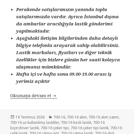
Perakende satışlarımızın yanında toplu
satışlarımızda vardır. Ayrıca İstanbul dışına
da ambarlar aracılığıyla lastik gönderimi
yapılmaktadır.
Aşağıdaki iletişim bilgilerinden daha detaylı
bilgiye telefonla arayarak sahip olabilirsiniz.
Lastik markaları, fiyatları ve diğer teknik
özellikler için bizlere günün her saati kolayca
ulaşmanız mümkündür.
Hafta içi ve hafta sonu 09.00-19.00 arası iş
yerimiz açıktır
SATILIK 700-16 İKİNCİ EL ÇIKMA R
Okumaya devam et
Yayın
Kategoriler
19 Temmuz 2026
700-16
,
700-16 alım
,
700-16 alım satım
,
tarihi
700-16 az kullanılmış lastikler
,
700-16 bezli lastik
,
700-16
biçerdöver lastik
,
700-16 çeker tipi
,
700-16 çeker tipi lastik
,
700-16
çelik lastik
,
700-16 çıkma jant
,
700-16 çıkma lastik
,
700-16 dişli