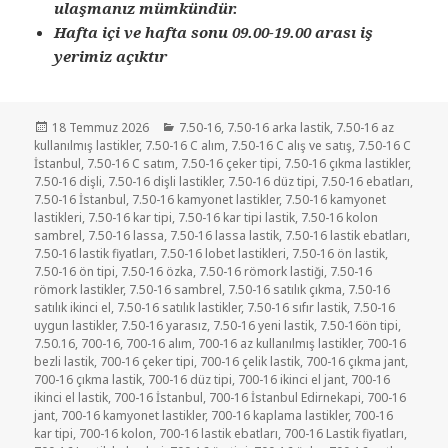
ulaşmanız mümkündür.
Hafta içi ve hafta sonu 09.00-19.00 arası iş
yerimiz açıktır
Yayın
Kategoriler
18 Temmuz 2026
7.50-16
,
7.50-16 arka lastik
,
7.50-16 az
tarihi
kullanılmış lastikler
,
7.50-16 C alım
,
7.50-16 C alış ve satış
,
7.50-16 C
İstanbul
,
7.50-16 C satım
,
7.50-16 çeker tipi
,
7.50-16 çıkma lastikler
,
7.50-16 dişli
,
7.50-16 dişli lastikler
,
7.50-16 düz tipi
,
7.50-16 ebatları
,
7.50-16 İstanbul
,
7.50-16 kamyonet lastikler
,
7.50-16 kamyonet
lastikleri
,
7.50-16 kar tipi
,
7.50-16 kar tipi lastik
,
7.50-16 kolon
sambrel
,
7.50-16 lassa
,
7.50-16 lassa lastik
,
7.50-16 lastik ebatları
,
7.50-16 lastik fiyatları
,
7.50-16 lobet lastikleri
,
7.50-16 ön lastik
,
7.50-16 ön tipi
,
7.50-16 özka
,
7.50-16 römork lastiği
,
7.50-16
römork lastikler
,
7.50-16 sambrel
,
7.50-16 satılık çıkma
,
7.50-16
satılık ikinci el
,
7.50-16 satılık lastikler
,
7.50-16 sıfır lastik
,
7.50-16
uygun lastikler
,
7.50-16 yarasız
,
7.50-16 yeni lastik
,
7.50-16ön tipi
,
7.50.16
,
700-16
,
700-16 alım
,
700-16 az kullanılmış lastikler
,
700-16
bezli lastik
,
700-16 çeker tipi
,
700-16 çelik lastik
,
700-16 çıkma jant
,
700-16 çıkma lastik
,
700-16 düz tipi
,
700-16 ikinci el jant
,
700-16
ikinci el lastik
,
700-16 İstanbul
,
700-16 İstanbul Edirnekapi
,
700-16
jant
,
700-16 kamyonet lastikler
,
700-16 kaplama lastikler
,
700-16
kar tipi
,
700-16 kolon
,
700-16 lastik ebatları
,
700-16 Lastik fiyatları
,