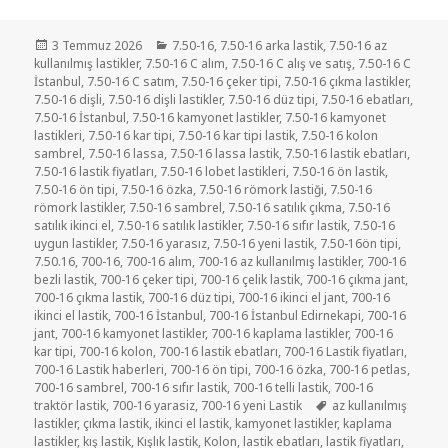
Yayın
Kategoriler
3 Temmuz 2026
7.50-16
,
7.50-16 arka lastik
,
7.50-16 az
tarihi
kullanılmış lastikler
,
7.50-16 C alım
,
7.50-16 C alış ve satış
,
7.50-16 C
İstanbul
,
7.50-16 C satım
,
7.50-16 çeker tipi
,
7.50-16 çıkma lastikler
,
7.50-16 dişli
,
7.50-16 dişli lastikler
,
7.50-16 düz tipi
,
7.50-16 ebatları
,
7.50-16 İstanbul
,
7.50-16 kamyonet lastikler
,
7.50-16 kamyonet
lastikleri
,
7.50-16 kar tipi
,
7.50-16 kar tipi lastik
,
7.50-16 kolon
sambrel
,
7.50-16 lassa
,
7.50-16 lassa lastik
,
7.50-16 lastik ebatları
,
7.50-16 lastik fiyatları
,
7.50-16 lobet lastikleri
,
7.50-16 ön lastik
,
7.50-16 ön tipi
,
7.50-16 özka
,
7.50-16 römork lastiği
,
7.50-16
römork lastikler
,
7.50-16 sambrel
,
7.50-16 satılık çıkma
,
7.50-16
satılık ikinci el
,
7.50-16 satılık lastikler
,
7.50-16 sıfır lastik
,
7.50-16
uygun lastikler
,
7.50-16 yarasız
,
7.50-16 yeni lastik
,
7.50-16ön tipi
,
7.50.16
,
700-16
,
700-16 alım
,
700-16 az kullanılmış lastikler
,
700-16
bezli lastik
,
700-16 çeker tipi
,
700-16 çelik lastik
,
700-16 çıkma jant
,
700-16 çıkma lastik
,
700-16 düz tipi
,
700-16 ikinci el jant
,
700-16
ikinci el lastik
,
700-16 İstanbul
,
700-16 İstanbul Edirnekapi
,
700-16
jant
,
700-16 kamyonet lastikler
,
700-16 kaplama lastikler
,
700-16
kar tipi
,
700-16 kolon
,
700-16 lastik ebatları
,
700-16 Lastik fiyatları
,
700-16 Lastik haberleri
,
700-16 ön tipi
,
700-16 özka
,
700-16 petlas
,
700-16 sambrel
,
700-16 sıfır lastik
,
700-16 telli lastik
,
700-16
Etiketler
traktör lastik
,
700-16 yarasiz
,
700-16 yeni Lastik
az kullanılmış
lastikler
,
çıkma lastik
,
ikinci el lastik
,
kamyonet lastikler
,
kaplama
lastikler
,
kış lastik
,
Kışlık lastik
,
Kolon
,
lastik ebatları
,
lastik fiyatları
,