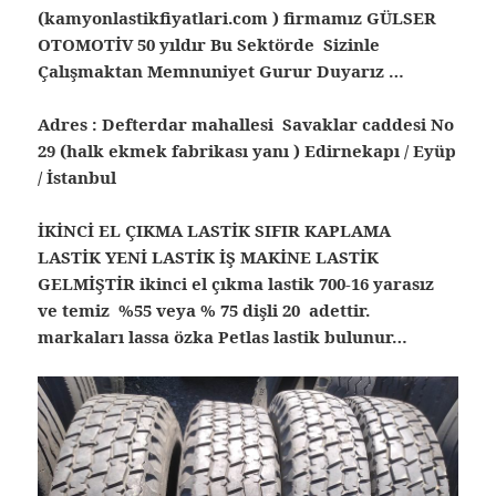
(kamyonlastikfiyatlari.com ) firmamız GÜLSER
OTOMOTİV 50 yıldır Bu Sektörde Sizinle
Çalışmaktan Memnuniyet Gurur Duyarız …
Adres : Defterdar mahallesi Savaklar caddesi No
29 (halk ekmek fabrikası yanı ) Edirnekapı / Eyüp
/ İstanbul
İKİNCİ EL ÇIKMA LASTİK SIFIR KAPLAMA
LASTİK YENİ LASTİK İŞ MAKİNE LASTİK
GELMİŞTİR ikinci el çıkma lastik 700-16 yarasız
ve temiz %55 veya % 75 dişli 20 adettir.
markaları lassa özka Petlas lastik bulunur…