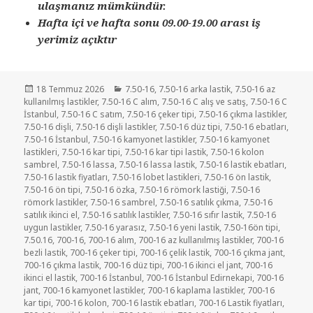
ulaşmanız mümkündür.
Hafta içi ve hafta sonu 09.00-19.00 arası iş
yerimiz açıktır
Yayın
Kategoriler
18 Temmuz 2026
7.50-16
,
7.50-16 arka lastik
,
7.50-16 az
tarihi
kullanılmış lastikler
,
7.50-16 C alım
,
7.50-16 C alış ve satış
,
7.50-16 C
İstanbul
,
7.50-16 C satım
,
7.50-16 çeker tipi
,
7.50-16 çıkma lastikler
,
7.50-16 dişli
,
7.50-16 dişli lastikler
,
7.50-16 düz tipi
,
7.50-16 ebatları
,
7.50-16 İstanbul
,
7.50-16 kamyonet lastikler
,
7.50-16 kamyonet
lastikleri
,
7.50-16 kar tipi
,
7.50-16 kar tipi lastik
,
7.50-16 kolon
sambrel
,
7.50-16 lassa
,
7.50-16 lassa lastik
,
7.50-16 lastik ebatları
,
7.50-16 lastik fiyatları
,
7.50-16 lobet lastikleri
,
7.50-16 ön lastik
,
7.50-16 ön tipi
,
7.50-16 özka
,
7.50-16 römork lastiği
,
7.50-16
römork lastikler
,
7.50-16 sambrel
,
7.50-16 satılık çıkma
,
7.50-16
satılık ikinci el
,
7.50-16 satılık lastikler
,
7.50-16 sıfır lastik
,
7.50-16
uygun lastikler
,
7.50-16 yarasız
,
7.50-16 yeni lastik
,
7.50-16ön tipi
,
7.50.16
,
700-16
,
700-16 alım
,
700-16 az kullanılmış lastikler
,
700-16
bezli lastik
,
700-16 çeker tipi
,
700-16 çelik lastik
,
700-16 çıkma jant
,
700-16 çıkma lastik
,
700-16 düz tipi
,
700-16 ikinci el jant
,
700-16
ikinci el lastik
,
700-16 İstanbul
,
700-16 İstanbul Edirnekapi
,
700-16
jant
,
700-16 kamyonet lastikler
,
700-16 kaplama lastikler
,
700-16
kar tipi
,
700-16 kolon
,
700-16 lastik ebatları
,
700-16 Lastik fiyatları
,