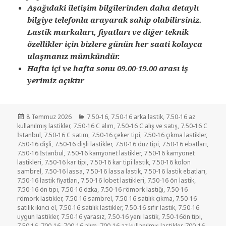
Aşağıdaki iletişim bilgilerinden daha detaylı
bilgiye telefonla arayarak sahip olabilirsiniz.
Lastik markaları, fiyatları ve diğer teknik
özellikler için bizlere günün her saati kolayca
ulaşmanız mümkündür.
Hafta içi ve hafta sonu 09.00-19.00 arası iş
yerimiz açıktır
Yayın
Kategoriler
8 Temmuz 2026
7.50-16
,
7.50-16 arka lastik
,
7.50-16 az
tarihi
kullanılmış lastikler
,
7.50-16 C alım
,
7.50-16 C alış ve satış
,
7.50-16 C
İstanbul
,
7.50-16 C satım
,
7.50-16 çeker tipi
,
7.50-16 çıkma lastikler
,
7.50-16 dişli
,
7.50-16 dişli lastikler
,
7.50-16 düz tipi
,
7.50-16 ebatları
,
7.50-16 İstanbul
,
7.50-16 kamyonet lastikler
,
7.50-16 kamyonet
lastikleri
,
7.50-16 kar tipi
,
7.50-16 kar tipi lastik
,
7.50-16 kolon
sambrel
,
7.50-16 lassa
,
7.50-16 lassa lastik
,
7.50-16 lastik ebatları
,
7.50-16 lastik fiyatları
,
7.50-16 lobet lastikleri
,
7.50-16 ön lastik
,
7.50-16 ön tipi
,
7.50-16 özka
,
7.50-16 römork lastiği
,
7.50-16
römork lastikler
,
7.50-16 sambrel
,
7.50-16 satılık çıkma
,
7.50-16
satılık ikinci el
,
7.50-16 satılık lastikler
,
7.50-16 sıfır lastik
,
7.50-16
uygun lastikler
,
7.50-16 yarasız
,
7.50-16 yeni lastik
,
7.50-16ön tipi
,
7.50.16
,
700-16
,
700-16 alım
,
700-16 az kullanılmış lastikler
,
700-16