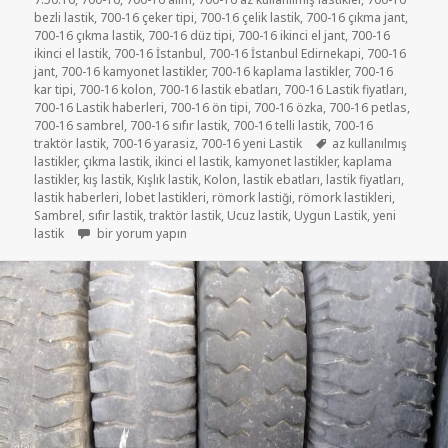
bezli lastik
,
700-16 çeker tipi
,
700-16 çelik lastik
,
700-16 çıkma jant
,
700-16 çıkma lastik
,
700-16 düz tipi
,
700-16 ikinci el jant
,
700-16
ikinci el lastik
,
700-16 İstanbul
,
700-16 İstanbul Edirnekapi
,
700-16
jant
,
700-16 kamyonet lastikler
,
700-16 kaplama lastikler
,
700-16
kar tipi
,
700-16 kolon
,
700-16 lastik ebatları
,
700-16 Lastik fiyatları
,
700-16 Lastik haberleri
,
700-16 ön tipi
,
700-16 özka
,
700-16 petlas
,
700-16 sambrel
,
700-16 sıfır lastik
,
700-16 telli lastik
,
700-16
Etiketler
traktör lastik
,
700-16 yarasiz
,
700-16 yeni Lastik
az kullanılmış
lastikler
,
çıkma lastik
,
ikinci el lastik
,
kamyonet lastikler
,
kaplama
lastikler
,
kış lastik
,
Kışlık lastik
,
Kolon
,
lastik ebatları
,
lastik fiyatları
,
lastik haberleri
,
lobet lastikleri
,
römork lastiği
,
römork lastikleri
,
Sambrel
,
sıfır lastik
,
traktör lastik
,
Ucuz lastik
,
Uygun Lastik
,
yeni
7-50R16 ÇIKMA KAMYONET LASTİKLER için
lastik
bir yorum yapın