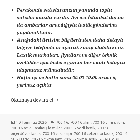
Perakende satışlarımızın yanında toplu
satışlarımızda vardır. Ayrıca İstanbul dışına
da ambarlar aracılığıyla lastik gönderimi
yapılmaktadır.
Aşağıdaki iletişim bilgilerinden daha detaylı
bilgiye telefonla arayarak sahip olabilirsiniz.
Lastik markaları, fiyatları ve diğer teknik
özellikler için bizlere günün her saati kolayca
ulaşmanız mümkündür.
Hafta içi ve hafta sonu 09.00-19.00 arası iş
yerimiz açıktır
SATILIK 700-16 İKİNCİ EL ÇIKMA R
Okumaya devam et
Yayın
Kategoriler
19 Temmuz 2026
700-16
,
700-16 alım
,
700-16 alım satım
,
tarihi
700-16 az kullanılmış lastikler
,
700-16 bezli lastik
,
700-16
biçerdöver lastik
,
700-16 çeker tipi
,
700-16 çeker tipi lastik
,
700-16
çelik lastik
,
700-16 çıkma jant
,
700-16 çıkma lastik
,
700-16 dişli