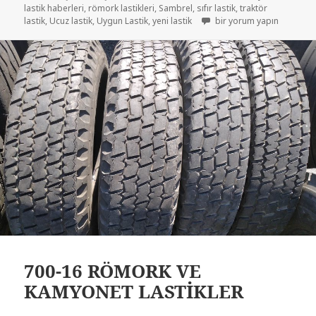
lastik haberleri
,
römork lastikleri
,
Sambrel
,
sıfır lastik
,
traktör
7.50-16 RÖMORK LASTİKLE
lastik
,
Ucuz lastik
,
Uygun Lastik
,
yeni lastik
bir yorum yapın
700-16 RÖMORK VE
KAMYONET LASTİKLER