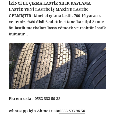
İKİNCİ EL ÇIKMA LASTİK SIFIR KAPLAMA
LASTİK YENİ LASTİK İŞ MAKİNE LASTİK
GELMİŞTİR ikinci el çıkma lastik 700-16 yarasız
ve temiz %80 dişli 6 adettir. 4 tane kar tipi 2 tane
ön lastik markaları lassa römork ve traktör lastik
bulunur…
Ekrem usta :
0532 332 59 38
whatsapp için Ahmet usta
0552 603 96 56