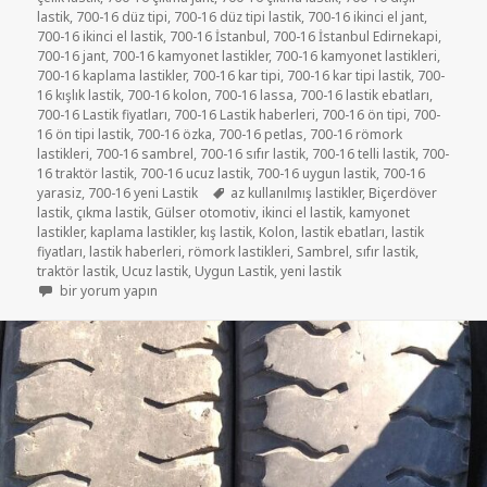
lastik
,
700-16 düz tipi
,
700-16 düz tipi lastik
,
700-16 ikinci el jant
,
700-16 ikinci el lastik
,
700-16 İstanbul
,
700-16 İstanbul Edirnekapi
,
700-16 jant
,
700-16 kamyonet lastikler
,
700-16 kamyonet lastikleri
,
700-16 kaplama lastikler
,
700-16 kar tipi
,
700-16 kar tipi lastik
,
700-
16 kışlık lastik
,
700-16 kolon
,
700-16 lassa
,
700-16 lastik ebatları
,
700-16 Lastik fiyatları
,
700-16 Lastik haberleri
,
700-16 ön tipi
,
700-
16 ön tipi lastik
,
700-16 özka
,
700-16 petlas
,
700-16 römork
lastikleri
,
700-16 sambrel
,
700-16 sıfır lastik
,
700-16 telli lastik
,
700-
16 traktör lastik
,
700-16 ucuz lastik
,
700-16 uygun lastik
,
700-16
Etiketler
yarasiz
,
700-16 yeni Lastik
az kullanılmış lastikler
,
Biçerdöver
lastik
,
çıkma lastik
,
Gülser otomotiv
,
ikinci el lastik
,
kamyonet
lastikler
,
kaplama lastikler
,
kış lastik
,
Kolon
,
lastik ebatları
,
lastik
fiyatları
,
lastik haberleri
,
römork lastikleri
,
Sambrel
,
sıfır lastik
,
traktör lastik
,
Ucuz lastik
,
Uygun Lastik
,
yeni lastik
SATILIK 700-16 İKİNCİ EL ÇIKMA RÖMORK LASTİKLER için
bir yorum yapın