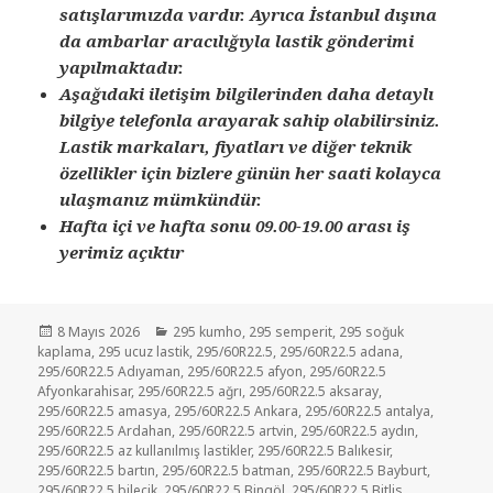
satışlarımızda vardır. Ayrıca İstanbul dışına
da ambarlar aracılığıyla lastik gönderimi
yapılmaktadır.
Aşağıdaki iletişim bilgilerinden daha detaylı
bilgiye telefonla arayarak sahip olabilirsiniz.
Lastik markaları, fiyatları ve diğer teknik
özellikler için bizlere günün her saati kolayca
ulaşmanız mümkündür.
Hafta içi ve hafta sonu 09.00-19.00 arası iş
yerimiz açıktır
Yayın
Kategoriler
8 Mayıs 2026
295 kumho
,
295 semperit
,
295 soğuk
tarihi
kaplama
,
295 ucuz lastik
,
295/60R22.5
,
295/60R22.5 adana
,
295/60R22.5 Adıyaman
,
295/60R22.5 afyon
,
295/60R22.5
Afyonkarahisar
,
295/60R22.5 ağrı
,
295/60R22.5 aksaray
,
295/60R22.5 amasya
,
295/60R22.5 Ankara
,
295/60R22.5 antalya
,
295/60R22.5 Ardahan
,
295/60R22.5 artvin
,
295/60R22.5 aydın
,
295/60R22.5 az kullanılmış lastikler
,
295/60R22.5 Balıkesir
,
295/60R22.5 bartın
,
295/60R22.5 batman
,
295/60R22.5 Bayburt
,
295/60R22.5 bilecik
,
295/60R22.5 Bingöl
,
295/60R22.5 Bitlis
,