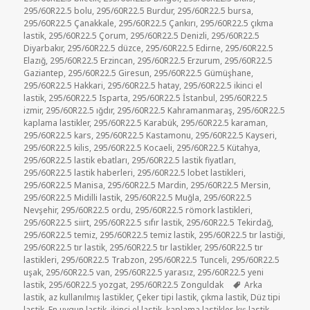
295/60R22.5 bolu
,
295/60R22.5 Burdur
,
295/60R22.5 bursa
,
295/60R22.5 Çanakkale
,
295/60R22.5 Çankırı
,
295/60R22.5 çıkma
lastik
,
295/60R22.5 Çorum
,
295/60R22.5 Denizli
,
295/60R22.5
Diyarbakır
,
295/60R22.5 düzce
,
295/60R22.5 Edirne
,
295/60R22.5
Elazığ
,
295/60R22.5 Erzincan
,
295/60R22.5 Erzurum
,
295/60R22.5
Gaziantep
,
295/60R22.5 Giresun
,
295/60R22.5 Gümüşhane
,
295/60R22.5 Hakkari
,
295/60R22.5 hatay
,
295/60R22.5 ikinci el
lastik
,
295/60R22.5 Isparta
,
295/60R22.5 İstanbul
,
295/60R22.5
izmir
,
295/60R22.5 ığdır
,
295/60R22.5 Kahramanmaraş
,
295/60R22.5
kaplama lastikler
,
295/60R22.5 Karabük
,
295/60R22.5 karaman
,
295/60R22.5 kars
,
295/60R22.5 Kastamonu
,
295/60R22.5 Kayseri
,
295/60R22.5 kilis
,
295/60R22.5 Kocaeli
,
295/60R22.5 Kütahya
,
295/60R22.5 lastik ebatları
,
295/60R22.5 lastik fiyatları
,
295/60R22.5 lastik haberleri
,
295/60R22.5 lobet lastikleri
,
295/60R22.5 Manisa
,
295/60R22.5 Mardin
,
295/60R22.5 Mersin
,
295/60R22.5 Midilli lastik
,
295/60R22.5 Muğla
,
295/60R22.5
Nevşehir
,
295/60R22.5 ordu
,
295/60R22.5 römork lastikleri
,
295/60R22.5 siirt
,
295/60R22.5 sıfır lastik
,
295/60R22.5 Tekirdağ
,
295/60R22.5 temiz
,
295/60R22.5 temiz lastik
,
295/60R22.5 tır lastiği
,
295/60R22.5 tır lastik
,
295/60R22.5 tır lastikler
,
295/60R22.5 tır
lastikleri
,
295/60R22.5 Trabzon
,
295/60R22.5 Tunceli
,
295/60R22.5
uşak
,
295/60R22.5 van
,
295/60R22.5 yarasız
,
295/60R22.5 yeni
Etiketler
lastik
,
295/60R22.5 yozgat
,
295/60R22.5 Zonguldak
Arka
lastik
,
az kullanılmış lastikler
,
Çeker tipi lastik
,
çıkma lastik
,
Düz tipi
lastik
,
En uygun lastik
,
ikinci el lastik
,
kaplama lastikler
,
kış lastik
,