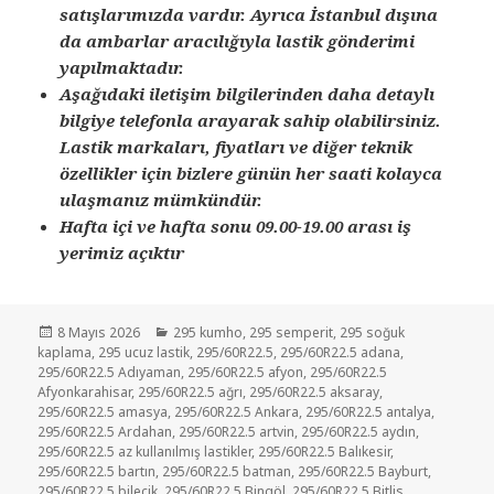
satışlarımızda vardır. Ayrıca İstanbul dışına
da ambarlar aracılığıyla lastik gönderimi
yapılmaktadır.
Aşağıdaki iletişim bilgilerinden daha detaylı
bilgiye telefonla arayarak sahip olabilirsiniz.
Lastik markaları, fiyatları ve diğer teknik
özellikler için bizlere günün her saati kolayca
ulaşmanız mümkündür.
Hafta içi ve hafta sonu 09.00-19.00 arası iş
yerimiz açıktır
Yayın
Kategoriler
8 Mayıs 2026
295 kumho
,
295 semperit
,
295 soğuk
tarihi
kaplama
,
295 ucuz lastik
,
295/60R22.5
,
295/60R22.5 adana
,
295/60R22.5 Adıyaman
,
295/60R22.5 afyon
,
295/60R22.5
Afyonkarahisar
,
295/60R22.5 ağrı
,
295/60R22.5 aksaray
,
295/60R22.5 amasya
,
295/60R22.5 Ankara
,
295/60R22.5 antalya
,
295/60R22.5 Ardahan
,
295/60R22.5 artvin
,
295/60R22.5 aydın
,
295/60R22.5 az kullanılmış lastikler
,
295/60R22.5 Balıkesir
,
295/60R22.5 bartın
,
295/60R22.5 batman
,
295/60R22.5 Bayburt
,
295/60R22.5 bilecik
,
295/60R22.5 Bingöl
,
295/60R22.5 Bitlis
,