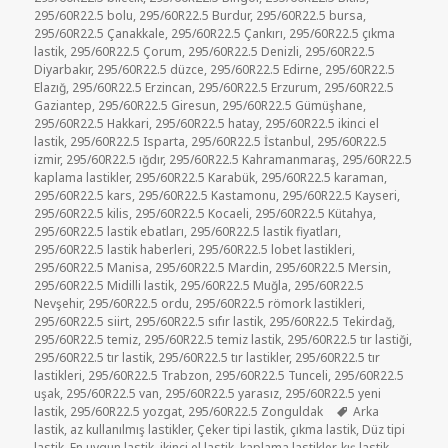
295/60R22.5 bolu
,
295/60R22.5 Burdur
,
295/60R22.5 bursa
,
295/60R22.5 Çanakkale
,
295/60R22.5 Çankırı
,
295/60R22.5 çıkma
lastik
,
295/60R22.5 Çorum
,
295/60R22.5 Denizli
,
295/60R22.5
Diyarbakır
,
295/60R22.5 düzce
,
295/60R22.5 Edirne
,
295/60R22.5
Elazığ
,
295/60R22.5 Erzincan
,
295/60R22.5 Erzurum
,
295/60R22.5
Gaziantep
,
295/60R22.5 Giresun
,
295/60R22.5 Gümüşhane
,
295/60R22.5 Hakkari
,
295/60R22.5 hatay
,
295/60R22.5 ikinci el
lastik
,
295/60R22.5 Isparta
,
295/60R22.5 İstanbul
,
295/60R22.5
izmir
,
295/60R22.5 ığdır
,
295/60R22.5 Kahramanmaraş
,
295/60R22.5
kaplama lastikler
,
295/60R22.5 Karabük
,
295/60R22.5 karaman
,
295/60R22.5 kars
,
295/60R22.5 Kastamonu
,
295/60R22.5 Kayseri
,
295/60R22.5 kilis
,
295/60R22.5 Kocaeli
,
295/60R22.5 Kütahya
,
295/60R22.5 lastik ebatları
,
295/60R22.5 lastik fiyatları
,
295/60R22.5 lastik haberleri
,
295/60R22.5 lobet lastikleri
,
295/60R22.5 Manisa
,
295/60R22.5 Mardin
,
295/60R22.5 Mersin
,
295/60R22.5 Midilli lastik
,
295/60R22.5 Muğla
,
295/60R22.5
Nevşehir
,
295/60R22.5 ordu
,
295/60R22.5 römork lastikleri
,
295/60R22.5 siirt
,
295/60R22.5 sıfır lastik
,
295/60R22.5 Tekirdağ
,
295/60R22.5 temiz
,
295/60R22.5 temiz lastik
,
295/60R22.5 tır lastiği
,
295/60R22.5 tır lastik
,
295/60R22.5 tır lastikler
,
295/60R22.5 tır
lastikleri
,
295/60R22.5 Trabzon
,
295/60R22.5 Tunceli
,
295/60R22.5
uşak
,
295/60R22.5 van
,
295/60R22.5 yarasız
,
295/60R22.5 yeni
Etiketler
lastik
,
295/60R22.5 yozgat
,
295/60R22.5 Zonguldak
Arka
lastik
,
az kullanılmış lastikler
,
Çeker tipi lastik
,
çıkma lastik
,
Düz tipi
lastik
,
En uygun lastik
,
ikinci el lastik
,
kaplama lastikler
,
kış lastik
,