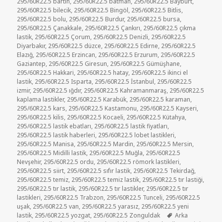
295/60R22.5 bartın
,
295/60R22.5 batman
,
295/60R22.5 Bayburt
,
295/60R22.5 bilecik
,
295/60R22.5 Bingöl
,
295/60R22.5 Bitlis
,
295/60R22.5 bolu
,
295/60R22.5 Burdur
,
295/60R22.5 bursa
,
295/60R22.5 Çanakkale
,
295/60R22.5 Çankırı
,
295/60R22.5 çıkma
lastik
,
295/60R22.5 Çorum
,
295/60R22.5 Denizli
,
295/60R22.5
Diyarbakır
,
295/60R22.5 düzce
,
295/60R22.5 Edirne
,
295/60R22.5
Elazığ
,
295/60R22.5 Erzincan
,
295/60R22.5 Erzurum
,
295/60R22.5
Gaziantep
,
295/60R22.5 Giresun
,
295/60R22.5 Gümüşhane
,
295/60R22.5 Hakkari
,
295/60R22.5 hatay
,
295/60R22.5 ikinci el
lastik
,
295/60R22.5 Isparta
,
295/60R22.5 İstanbul
,
295/60R22.5
izmir
,
295/60R22.5 ığdır
,
295/60R22.5 Kahramanmaraş
,
295/60R22.5
kaplama lastikler
,
295/60R22.5 Karabük
,
295/60R22.5 karaman
,
295/60R22.5 kars
,
295/60R22.5 Kastamonu
,
295/60R22.5 Kayseri
,
295/60R22.5 kilis
,
295/60R22.5 Kocaeli
,
295/60R22.5 Kütahya
,
295/60R22.5 lastik ebatları
,
295/60R22.5 lastik fiyatları
,
295/60R22.5 lastik haberleri
,
295/60R22.5 lobet lastikleri
,
295/60R22.5 Manisa
,
295/60R22.5 Mardin
,
295/60R22.5 Mersin
,
295/60R22.5 Midilli lastik
,
295/60R22.5 Muğla
,
295/60R22.5
Nevşehir
,
295/60R22.5 ordu
,
295/60R22.5 römork lastikleri
,
295/60R22.5 siirt
,
295/60R22.5 sıfır lastik
,
295/60R22.5 Tekirdağ
,
295/60R22.5 temiz
,
295/60R22.5 temiz lastik
,
295/60R22.5 tır lastiği
,
295/60R22.5 tır lastik
,
295/60R22.5 tır lastikler
,
295/60R22.5 tır
lastikleri
,
295/60R22.5 Trabzon
,
295/60R22.5 Tunceli
,
295/60R22.5
uşak
,
295/60R22.5 van
,
295/60R22.5 yarasız
,
295/60R22.5 yeni
Etiketler
lastik
,
295/60R22.5 yozgat
,
295/60R22.5 Zonguldak
Arka