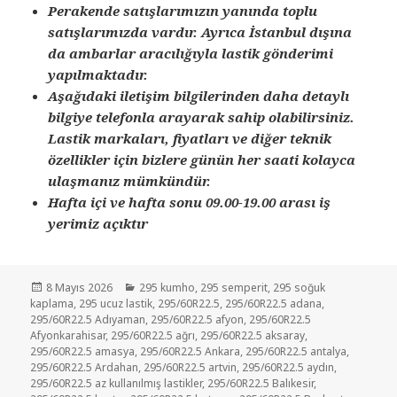
Perakende satışlarımızın yanında toplu
satışlarımızda vardır. Ayrıca İstanbul dışına
da ambarlar aracılığıyla lastik gönderimi
yapılmaktadır.
Aşağıdaki iletişim bilgilerinden daha detaylı
bilgiye telefonla arayarak sahip olabilirsiniz.
Lastik markaları, fiyatları ve diğer teknik
özellikler için bizlere günün her saati kolayca
ulaşmanız mümkündür.
Hafta içi ve hafta sonu 09.00-19.00 arası iş
yerimiz açıktır
Yayın
Kategoriler
8 Mayıs 2026
295 kumho
,
295 semperit
,
295 soğuk
tarihi
kaplama
,
295 ucuz lastik
,
295/60R22.5
,
295/60R22.5 adana
,
295/60R22.5 Adıyaman
,
295/60R22.5 afyon
,
295/60R22.5
Afyonkarahisar
,
295/60R22.5 ağrı
,
295/60R22.5 aksaray
,
295/60R22.5 amasya
,
295/60R22.5 Ankara
,
295/60R22.5 antalya
,
295/60R22.5 Ardahan
,
295/60R22.5 artvin
,
295/60R22.5 aydın
,
295/60R22.5 az kullanılmış lastikler
,
295/60R22.5 Balıkesir
,