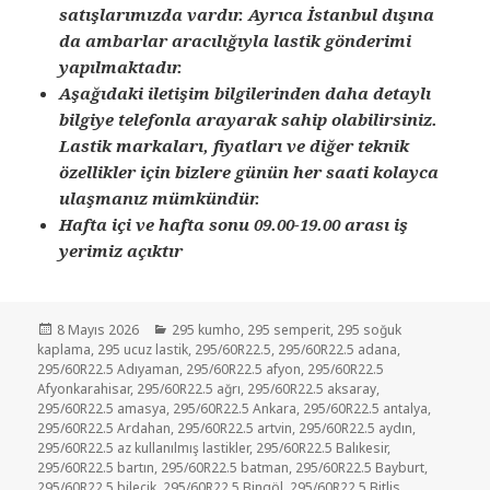
satışlarımızda vardır. Ayrıca İstanbul dışına
da ambarlar aracılığıyla lastik gönderimi
yapılmaktadır.
Aşağıdaki iletişim bilgilerinden daha detaylı
bilgiye telefonla arayarak sahip olabilirsiniz.
Lastik markaları, fiyatları ve diğer teknik
özellikler için bizlere günün her saati kolayca
ulaşmanız mümkündür.
Hafta içi ve hafta sonu 09.00-19.00 arası iş
yerimiz açıktır
Yayın
Kategoriler
8 Mayıs 2026
295 kumho
,
295 semperit
,
295 soğuk
tarihi
kaplama
,
295 ucuz lastik
,
295/60R22.5
,
295/60R22.5 adana
,
295/60R22.5 Adıyaman
,
295/60R22.5 afyon
,
295/60R22.5
Afyonkarahisar
,
295/60R22.5 ağrı
,
295/60R22.5 aksaray
,
295/60R22.5 amasya
,
295/60R22.5 Ankara
,
295/60R22.5 antalya
,
295/60R22.5 Ardahan
,
295/60R22.5 artvin
,
295/60R22.5 aydın
,
295/60R22.5 az kullanılmış lastikler
,
295/60R22.5 Balıkesir
,
295/60R22.5 bartın
,
295/60R22.5 batman
,
295/60R22.5 Bayburt
,
295/60R22.5 bilecik
,
295/60R22.5 Bingöl
,
295/60R22.5 Bitlis
,