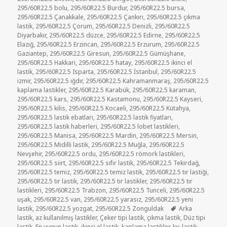
295/60R22.5 bolu
,
295/60R22.5 Burdur
,
295/60R22.5 bursa
,
295/60R22.5 Çanakkale
,
295/60R22.5 Çankırı
,
295/60R22.5 çıkma
lastik
,
295/60R22.5 Çorum
,
295/60R22.5 Denizli
,
295/60R22.5
Diyarbakır
,
295/60R22.5 düzce
,
295/60R22.5 Edirne
,
295/60R22.5
Elazığ
,
295/60R22.5 Erzincan
,
295/60R22.5 Erzurum
,
295/60R22.5
Gaziantep
,
295/60R22.5 Giresun
,
295/60R22.5 Gümüşhane
,
295/60R22.5 Hakkari
,
295/60R22.5 hatay
,
295/60R22.5 ikinci el
lastik
,
295/60R22.5 Isparta
,
295/60R22.5 İstanbul
,
295/60R22.5
izmir
,
295/60R22.5 ığdır
,
295/60R22.5 Kahramanmaraş
,
295/60R22.5
kaplama lastikler
,
295/60R22.5 Karabük
,
295/60R22.5 karaman
,
295/60R22.5 kars
,
295/60R22.5 Kastamonu
,
295/60R22.5 Kayseri
,
295/60R22.5 kilis
,
295/60R22.5 Kocaeli
,
295/60R22.5 Kütahya
,
295/60R22.5 lastik ebatları
,
295/60R22.5 lastik fiyatları
,
295/60R22.5 lastik haberleri
,
295/60R22.5 lobet lastikleri
,
295/60R22.5 Manisa
,
295/60R22.5 Mardin
,
295/60R22.5 Mersin
,
295/60R22.5 Midilli lastik
,
295/60R22.5 Muğla
,
295/60R22.5
Nevşehir
,
295/60R22.5 ordu
,
295/60R22.5 römork lastikleri
,
295/60R22.5 siirt
,
295/60R22.5 sıfır lastik
,
295/60R22.5 Tekirdağ
,
295/60R22.5 temiz
,
295/60R22.5 temiz lastik
,
295/60R22.5 tır lastiği
,
295/60R22.5 tır lastik
,
295/60R22.5 tır lastikler
,
295/60R22.5 tır
lastikleri
,
295/60R22.5 Trabzon
,
295/60R22.5 Tunceli
,
295/60R22.5
uşak
,
295/60R22.5 van
,
295/60R22.5 yarasız
,
295/60R22.5 yeni
Etiketler
lastik
,
295/60R22.5 yozgat
,
295/60R22.5 Zonguldak
Arka
lastik
,
az kullanılmış lastikler
,
Çeker tipi lastik
,
çıkma lastik
,
Düz tipi
lastik
,
En uygun lastik
,
ikinci el lastik
,
kaplama lastikler
,
kış lastik
,