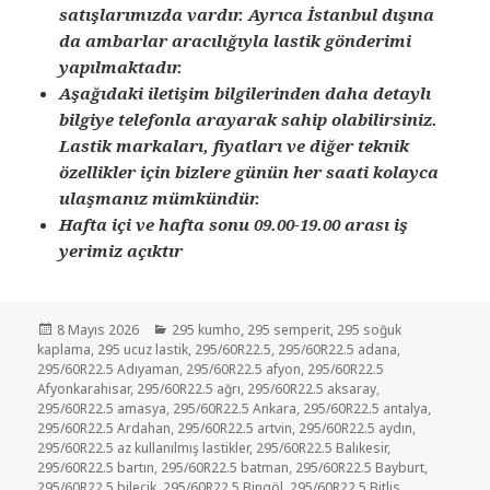
satışlarımızda vardır. Ayrıca İstanbul dışına
da ambarlar aracılığıyla lastik gönderimi
yapılmaktadır.
Aşağıdaki iletişim bilgilerinden daha detaylı
bilgiye telefonla arayarak sahip olabilirsiniz.
Lastik markaları, fiyatları ve diğer teknik
özellikler için bizlere günün her saati kolayca
ulaşmanız mümkündür.
Hafta içi ve hafta sonu 09.00-19.00 arası iş
yerimiz açıktır
Yayın
Kategoriler
8 Mayıs 2026
295 kumho
,
295 semperit
,
295 soğuk
tarihi
kaplama
,
295 ucuz lastik
,
295/60R22.5
,
295/60R22.5 adana
,
295/60R22.5 Adıyaman
,
295/60R22.5 afyon
,
295/60R22.5
Afyonkarahisar
,
295/60R22.5 ağrı
,
295/60R22.5 aksaray
,
295/60R22.5 amasya
,
295/60R22.5 Ankara
,
295/60R22.5 antalya
,
295/60R22.5 Ardahan
,
295/60R22.5 artvin
,
295/60R22.5 aydın
,
295/60R22.5 az kullanılmış lastikler
,
295/60R22.5 Balıkesir
,
295/60R22.5 bartın
,
295/60R22.5 batman
,
295/60R22.5 Bayburt
,
295/60R22.5 bilecik
,
295/60R22.5 Bingöl
,
295/60R22.5 Bitlis
,