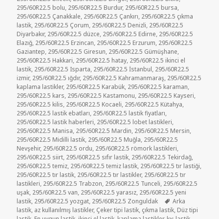
295/60R22.5 bolu
,
295/60R22.5 Burdur
,
295/60R22.5 bursa
,
295/60R22.5 Çanakkale
,
295/60R22.5 Çankırı
,
295/60R22.5 çıkma
lastik
,
295/60R22.5 Çorum
,
295/60R22.5 Denizli
,
295/60R22.5
Diyarbakır
,
295/60R22.5 düzce
,
295/60R22.5 Edirne
,
295/60R22.5
Elazığ
,
295/60R22.5 Erzincan
,
295/60R22.5 Erzurum
,
295/60R22.5
Gaziantep
,
295/60R22.5 Giresun
,
295/60R22.5 Gümüşhane
,
295/60R22.5 Hakkari
,
295/60R22.5 hatay
,
295/60R22.5 ikinci el
lastik
,
295/60R22.5 Isparta
,
295/60R22.5 İstanbul
,
295/60R22.5
izmir
,
295/60R22.5 ığdır
,
295/60R22.5 Kahramanmaraş
,
295/60R22.5
kaplama lastikler
,
295/60R22.5 Karabük
,
295/60R22.5 karaman
,
295/60R22.5 kars
,
295/60R22.5 Kastamonu
,
295/60R22.5 Kayseri
,
295/60R22.5 kilis
,
295/60R22.5 Kocaeli
,
295/60R22.5 Kütahya
,
295/60R22.5 lastik ebatları
,
295/60R22.5 lastik fiyatları
,
295/60R22.5 lastik haberleri
,
295/60R22.5 lobet lastikleri
,
295/60R22.5 Manisa
,
295/60R22.5 Mardin
,
295/60R22.5 Mersin
,
295/60R22.5 Midilli lastik
,
295/60R22.5 Muğla
,
295/60R22.5
Nevşehir
,
295/60R22.5 ordu
,
295/60R22.5 römork lastikleri
,
295/60R22.5 siirt
,
295/60R22.5 sıfır lastik
,
295/60R22.5 Tekirdağ
,
295/60R22.5 temiz
,
295/60R22.5 temiz lastik
,
295/60R22.5 tır lastiği
,
295/60R22.5 tır lastik
,
295/60R22.5 tır lastikler
,
295/60R22.5 tır
lastikleri
,
295/60R22.5 Trabzon
,
295/60R22.5 Tunceli
,
295/60R22.5
uşak
,
295/60R22.5 van
,
295/60R22.5 yarasız
,
295/60R22.5 yeni
Etiketler
lastik
,
295/60R22.5 yozgat
,
295/60R22.5 Zonguldak
Arka
lastik
,
az kullanılmış lastikler
,
Çeker tipi lastik
,
çıkma lastik
,
Düz tipi
lastik
,
En uygun lastik
,
ikinci el lastik
,
kaplama lastikler
,
kış lastik
,