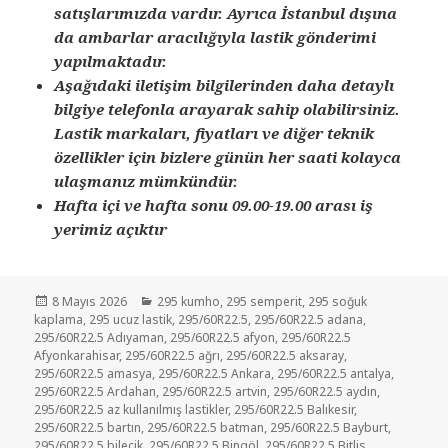
satışlarımızda vardır. Ayrıca İstanbul dışına
da ambarlar aracılığıyla lastik gönderimi
yapılmaktadır.
Aşağıdaki iletişim bilgilerinden daha detaylı
bilgiye telefonla arayarak sahip olabilirsiniz.
Lastik markaları, fiyatları ve diğer teknik
özellikler için bizlere günün her saati kolayca
ulaşmanız mümkündür.
Hafta içi ve hafta sonu 09.00-19.00 arası iş
yerimiz açıktır
Yayın
Kategoriler
8 Mayıs 2026
295 kumho
,
295 semperit
,
295 soğuk
tarihi
kaplama
,
295 ucuz lastik
,
295/60R22.5
,
295/60R22.5 adana
,
295/60R22.5 Adıyaman
,
295/60R22.5 afyon
,
295/60R22.5
Afyonkarahisar
,
295/60R22.5 ağrı
,
295/60R22.5 aksaray
,
295/60R22.5 amasya
,
295/60R22.5 Ankara
,
295/60R22.5 antalya
,
295/60R22.5 Ardahan
,
295/60R22.5 artvin
,
295/60R22.5 aydın
,
295/60R22.5 az kullanılmış lastikler
,
295/60R22.5 Balıkesir
,
295/60R22.5 bartın
,
295/60R22.5 batman
,
295/60R22.5 Bayburt
,
295/60R22.5 bilecik
,
295/60R22.5 Bingöl
,
295/60R22.5 Bitlis
,