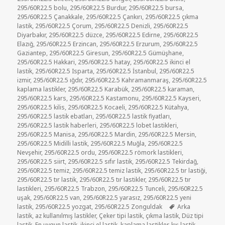
295/60R22.5 bolu
,
295/60R22.5 Burdur
,
295/60R22.5 bursa
,
295/60R22.5 Çanakkale
,
295/60R22.5 Çankırı
,
295/60R22.5 çıkma
lastik
,
295/60R22.5 Çorum
,
295/60R22.5 Denizli
,
295/60R22.5
Diyarbakır
,
295/60R22.5 düzce
,
295/60R22.5 Edirne
,
295/60R22.5
Elazığ
,
295/60R22.5 Erzincan
,
295/60R22.5 Erzurum
,
295/60R22.5
Gaziantep
,
295/60R22.5 Giresun
,
295/60R22.5 Gümüşhane
,
295/60R22.5 Hakkari
,
295/60R22.5 hatay
,
295/60R22.5 ikinci el
lastik
,
295/60R22.5 Isparta
,
295/60R22.5 İstanbul
,
295/60R22.5
izmir
,
295/60R22.5 ığdır
,
295/60R22.5 Kahramanmaraş
,
295/60R22.5
kaplama lastikler
,
295/60R22.5 Karabük
,
295/60R22.5 karaman
,
295/60R22.5 kars
,
295/60R22.5 Kastamonu
,
295/60R22.5 Kayseri
,
295/60R22.5 kilis
,
295/60R22.5 Kocaeli
,
295/60R22.5 Kütahya
,
295/60R22.5 lastik ebatları
,
295/60R22.5 lastik fiyatları
,
295/60R22.5 lastik haberleri
,
295/60R22.5 lobet lastikleri
,
295/60R22.5 Manisa
,
295/60R22.5 Mardin
,
295/60R22.5 Mersin
,
295/60R22.5 Midilli lastik
,
295/60R22.5 Muğla
,
295/60R22.5
Nevşehir
,
295/60R22.5 ordu
,
295/60R22.5 römork lastikleri
,
295/60R22.5 siirt
,
295/60R22.5 sıfır lastik
,
295/60R22.5 Tekirdağ
,
295/60R22.5 temiz
,
295/60R22.5 temiz lastik
,
295/60R22.5 tır lastiği
,
295/60R22.5 tır lastik
,
295/60R22.5 tır lastikler
,
295/60R22.5 tır
lastikleri
,
295/60R22.5 Trabzon
,
295/60R22.5 Tunceli
,
295/60R22.5
uşak
,
295/60R22.5 van
,
295/60R22.5 yarasız
,
295/60R22.5 yeni
Etiketler
lastik
,
295/60R22.5 yozgat
,
295/60R22.5 Zonguldak
Arka
lastik
,
az kullanılmış lastikler
,
Çeker tipi lastik
,
çıkma lastik
,
Düz tipi
lastik
,
En uygun lastik
,
ikinci el lastik
,
kaplama lastikler
,
kış lastik
,