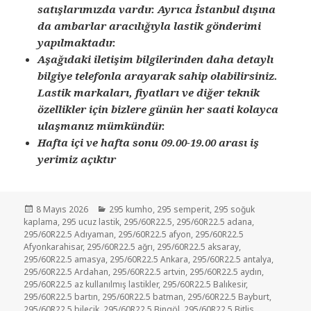
satışlarımızda vardır. Ayrıca İstanbul dışına
da ambarlar aracılığıyla lastik gönderimi
yapılmaktadır.
Aşağıdaki iletişim bilgilerinden daha detaylı
bilgiye telefonla arayarak sahip olabilirsiniz.
Lastik markaları, fiyatları ve diğer teknik
özellikler için bizlere günün her saati kolayca
ulaşmanız mümkündür.
Hafta içi ve hafta sonu 09.00-19.00 arası iş
yerimiz açıktır
Yayın
Kategoriler
8 Mayıs 2026
295 kumho
,
295 semperit
,
295 soğuk
tarihi
kaplama
,
295 ucuz lastik
,
295/60R22.5
,
295/60R22.5 adana
,
295/60R22.5 Adıyaman
,
295/60R22.5 afyon
,
295/60R22.5
Afyonkarahisar
,
295/60R22.5 ağrı
,
295/60R22.5 aksaray
,
295/60R22.5 amasya
,
295/60R22.5 Ankara
,
295/60R22.5 antalya
,
295/60R22.5 Ardahan
,
295/60R22.5 artvin
,
295/60R22.5 aydın
,
295/60R22.5 az kullanılmış lastikler
,
295/60R22.5 Balıkesir
,
295/60R22.5 bartın
,
295/60R22.5 batman
,
295/60R22.5 Bayburt
,
295/60R22.5 bilecik
,
295/60R22.5 Bingöl
,
295/60R22.5 Bitlis
,