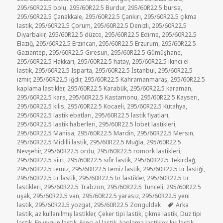
295/60R22.5 bolu
,
295/60R22.5 Burdur
,
295/60R22.5 bursa
,
295/60R22.5 Çanakkale
,
295/60R22.5 Çankırı
,
295/60R22.5 çıkma
lastik
,
295/60R22.5 Çorum
,
295/60R22.5 Denizli
,
295/60R22.5
Diyarbakır
,
295/60R22.5 düzce
,
295/60R22.5 Edirne
,
295/60R22.5
Elazığ
,
295/60R22.5 Erzincan
,
295/60R22.5 Erzurum
,
295/60R22.5
Gaziantep
,
295/60R22.5 Giresun
,
295/60R22.5 Gümüşhane
,
295/60R22.5 Hakkari
,
295/60R22.5 hatay
,
295/60R22.5 ikinci el
lastik
,
295/60R22.5 Isparta
,
295/60R22.5 İstanbul
,
295/60R22.5
izmir
,
295/60R22.5 ığdır
,
295/60R22.5 Kahramanmaraş
,
295/60R22.5
kaplama lastikler
,
295/60R22.5 Karabük
,
295/60R22.5 karaman
,
295/60R22.5 kars
,
295/60R22.5 Kastamonu
,
295/60R22.5 Kayseri
,
295/60R22.5 kilis
,
295/60R22.5 Kocaeli
,
295/60R22.5 Kütahya
,
295/60R22.5 lastik ebatları
,
295/60R22.5 lastik fiyatları
,
295/60R22.5 lastik haberleri
,
295/60R22.5 lobet lastikleri
,
295/60R22.5 Manisa
,
295/60R22.5 Mardin
,
295/60R22.5 Mersin
,
295/60R22.5 Midilli lastik
,
295/60R22.5 Muğla
,
295/60R22.5
Nevşehir
,
295/60R22.5 ordu
,
295/60R22.5 römork lastikleri
,
295/60R22.5 siirt
,
295/60R22.5 sıfır lastik
,
295/60R22.5 Tekirdağ
,
295/60R22.5 temiz
,
295/60R22.5 temiz lastik
,
295/60R22.5 tır lastiği
,
295/60R22.5 tır lastik
,
295/60R22.5 tır lastikler
,
295/60R22.5 tır
lastikleri
,
295/60R22.5 Trabzon
,
295/60R22.5 Tunceli
,
295/60R22.5
uşak
,
295/60R22.5 van
,
295/60R22.5 yarasız
,
295/60R22.5 yeni
Etiketler
lastik
,
295/60R22.5 yozgat
,
295/60R22.5 Zonguldak
Arka
lastik
,
az kullanılmış lastikler
,
Çeker tipi lastik
,
çıkma lastik
,
Düz tipi
lastik
,
En uygun lastik
,
ikinci el lastik
,
kaplama lastikler
,
kış lastik
,