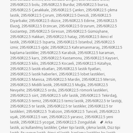
295/60R22.5 bolu
,
295/60R22.5 Burdur
,
295/60R22.5 bursa
,
295/60R22.5 Çanakkale
,
295/60R22.5 Çankırı
,
295/60R22.5 çıkma
lastik
,
295/60R22.5 Çorum
,
295/60R22.5 Denizli
,
295/60R22.5
Diyarbakır
,
295/60R22.5 düzce
,
295/60R22.5 Edirne
,
295/60R22.5
Elazığ
,
295/60R22.5 Erzincan
,
295/60R22.5 Erzurum
,
295/60R22.5
Gaziantep
,
295/60R22.5 Giresun
,
295/60R22.5 Gümüşhane
,
295/60R22.5 Hakkari
,
295/60R22.5 hatay
,
295/60R22.5 ikinci el
lastik
,
295/60R22.5 Isparta
,
295/60R22.5 İstanbul
,
295/60R22.5
izmir
,
295/60R22.5 ığdır
,
295/60R22.5 Kahramanmaraş
,
295/60R22.5
kaplama lastikler
,
295/60R22.5 Karabük
,
295/60R22.5 karaman
,
295/60R22.5 kars
,
295/60R22.5 Kastamonu
,
295/60R22.5 Kayseri
,
295/60R22.5 kilis
,
295/60R22.5 Kocaeli
,
295/60R22.5 Kütahya
,
295/60R22.5 lastik ebatları
,
295/60R22.5 lastik fiyatları
,
295/60R22.5 lastik haberleri
,
295/60R22.5 lobet lastikleri
,
295/60R22.5 Manisa
,
295/60R22.5 Mardin
,
295/60R22.5 Mersin
,
295/60R22.5 Midilli lastik
,
295/60R22.5 Muğla
,
295/60R22.5
Nevşehir
,
295/60R22.5 ordu
,
295/60R22.5 römork lastikleri
,
295/60R22.5 siirt
,
295/60R22.5 sıfır lastik
,
295/60R22.5 Tekirdağ
,
295/60R22.5 temiz
,
295/60R22.5 temiz lastik
,
295/60R22.5 tır lastiği
,
295/60R22.5 tır lastik
,
295/60R22.5 tır lastikler
,
295/60R22.5 tır
lastikleri
,
295/60R22.5 Trabzon
,
295/60R22.5 Tunceli
,
295/60R22.5
uşak
,
295/60R22.5 van
,
295/60R22.5 yarasız
,
295/60R22.5 yeni
Etiketler
lastik
,
295/60R22.5 yozgat
,
295/60R22.5 Zonguldak
Arka
lastik
,
az kullanılmış lastikler
,
Çeker tipi lastik
,
çıkma lastik
,
Düz tipi
lastik
,
En uygun lastik
,
ikinci el lastik
,
kaplama lastikler
,
kış lastik
,