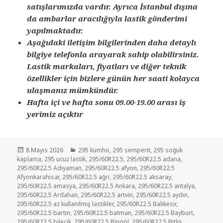
satışlarımızda vardır. Ayrıca İstanbul dışına
da ambarlar aracılığıyla lastik gönderimi
yapılmaktadır.
Aşağıdaki iletişim bilgilerinden daha detaylı
bilgiye telefonla arayarak sahip olabilirsiniz.
Lastik markaları, fiyatları ve diğer teknik
özellikler için bizlere günün her saati kolayca
ulaşmanız mümkündür.
Hafta içi ve hafta sonu 09.00-19.00 arası iş
yerimiz açıktır
Yayın
Kategoriler
8 Mayıs 2026
295 kumho
,
295 semperit
,
295 soğuk
tarihi
kaplama
,
295 ucuz lastik
,
295/60R22.5
,
295/60R22.5 adana
,
295/60R22.5 Adıyaman
,
295/60R22.5 afyon
,
295/60R22.5
Afyonkarahisar
,
295/60R22.5 ağrı
,
295/60R22.5 aksaray
,
295/60R22.5 amasya
,
295/60R22.5 Ankara
,
295/60R22.5 antalya
,
295/60R22.5 Ardahan
,
295/60R22.5 artvin
,
295/60R22.5 aydın
,
295/60R22.5 az kullanılmış lastikler
,
295/60R22.5 Balıkesir
,
295/60R22.5 bartın
,
295/60R22.5 batman
,
295/60R22.5 Bayburt
,
295/60R22.5 bilecik
,
295/60R22.5 Bingöl
,
295/60R22.5 Bitlis
,