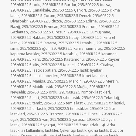
295/60R22.5 bolu
,
295/60R22.5 Burdur
,
295/60R22.5 bursa
,
295/60R22.5 Çanakkale
,
295/60R22.5 Çankırı
,
295/60R22.5 çıkma
lastik
,
295/60R22.5 Çorum
,
295/60R22.5 Denizli
,
295/60R22.5
Diyarbakır
,
295/60R22.5 düzce
,
295/60R22.5 Edirne
,
295/60R22.5
Elazığ
,
295/60R22.5 Erzincan
,
295/60R22.5 Erzurum
,
295/60R22.5
Gaziantep
,
295/60R22.5 Giresun
,
295/60R22.5 Gümüşhane
,
295/60R22.5 Hakkari
,
295/60R22.5 hatay
,
295/60R22.5 ikinci el
lastik
,
295/60R22.5 Isparta
,
295/60R22.5 İstanbul
,
295/60R22.5
izmir
,
295/60R22.5 ığdır
,
295/60R22.5 Kahramanmaraş
,
295/60R22.5
kaplama lastikler
,
295/60R22.5 Karabük
,
295/60R22.5 karaman
,
295/60R22.5 kars
,
295/60R22.5 Kastamonu
,
295/60R22.5 Kayseri
,
295/60R22.5 kilis
,
295/60R22.5 Kocaeli
,
295/60R22.5 Kütahya
,
295/60R22.5 lastik ebatları
,
295/60R22.5 lastik fiyatları
,
295/60R22.5 lastik haberleri
,
295/60R22.5 lobet lastikleri
,
295/60R22.5 Manisa
,
295/60R22.5 Mardin
,
295/60R22.5 Mersin
,
295/60R22.5 Midilli lastik
,
295/60R22.5 Muğla
,
295/60R22.5
Nevşehir
,
295/60R22.5 ordu
,
295/60R22.5 römork lastikleri
,
295/60R22.5 siirt
,
295/60R22.5 sıfır lastik
,
295/60R22.5 Tekirdağ
,
295/60R22.5 temiz
,
295/60R22.5 temiz lastik
,
295/60R22.5 tır lastiği
,
295/60R22.5 tır lastik
,
295/60R22.5 tır lastikler
,
295/60R22.5 tır
lastikleri
,
295/60R22.5 Trabzon
,
295/60R22.5 Tunceli
,
295/60R22.5
uşak
,
295/60R22.5 van
,
295/60R22.5 yarasız
,
295/60R22.5 yeni
Etiketler
lastik
,
295/60R22.5 yozgat
,
295/60R22.5 Zonguldak
Arka
lastik
,
az kullanılmış lastikler
,
Çeker tipi lastik
,
çıkma lastik
,
Düz tipi
lastik
,
En uygun lastik
,
ikinci el lastik
,
kaplama lastikler
,
kış lastik
,