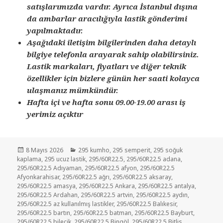
satışlarımızda vardır. Ayrıca İstanbul dışına
da ambarlar aracılığıyla lastik gönderimi
yapılmaktadır.
Aşağıdaki iletişim bilgilerinden daha detaylı
bilgiye telefonla arayarak sahip olabilirsiniz.
Lastik markaları, fiyatları ve diğer teknik
özellikler için bizlere günün her saati kolayca
ulaşmanız mümkündür.
Hafta içi ve hafta sonu 09.00-19.00 arası iş
yerimiz açıktır
Yayın
Kategoriler
8 Mayıs 2026
295 kumho
,
295 semperit
,
295 soğuk
tarihi
kaplama
,
295 ucuz lastik
,
295/60R22.5
,
295/60R22.5 adana
,
295/60R22.5 Adıyaman
,
295/60R22.5 afyon
,
295/60R22.5
Afyonkarahisar
,
295/60R22.5 ağrı
,
295/60R22.5 aksaray
,
295/60R22.5 amasya
,
295/60R22.5 Ankara
,
295/60R22.5 antalya
,
295/60R22.5 Ardahan
,
295/60R22.5 artvin
,
295/60R22.5 aydın
,
295/60R22.5 az kullanılmış lastikler
,
295/60R22.5 Balıkesir
,
295/60R22.5 bartın
,
295/60R22.5 batman
,
295/60R22.5 Bayburt
,
295/60R22.5 bilecik
,
295/60R22.5 Bingöl
,
295/60R22.5 Bitlis
,